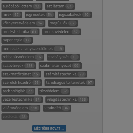
európából jöttem
ezt láttam
12
61
hírek
jogi esetek
jogszabályok
67
54
10
környezetvédelem
megújulók
14
62
méréstechnika
munkavédelem
61
37
napenergia
17
nem csak villanyszerelőknek
119
robbanásvédelem
szabályozás
16
13
szabványok
szakmakörnyezet
136
99
szakmatörténet
számítástechnika
15
28
szerelők közelről
tanulságos történetek
26
97
technológiák
tűzvédelem
27
52
vezérléstechnika
világítástechnika
97
138
villámvédelem
vitaindító
110
34
zöld oldal
28
MÉG TÖBB ROVAT →