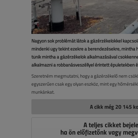
Nagyon sok problémát látok a gázérzékelőkkel kapcsolat
mindenki úgy tekint ezekre a berendezésekre, mintha h
tűnik mintha a gázérzékelők alkalmazásával csökkenne a
alkalmazni a robbanásveszéllyel érintett épületekben 
Szeretném megmutatni, hogy a gázérzékelő nem csökke
egyszerűen csak egy olyan eszköz, mint egy hőmérsékl
munkánkat.
A cikk még 20 145 ka
A teljes cikket bejel
ha ön előfizetőnk vagy megv