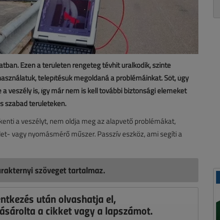
ban. Ezen a területen rengeteg tévhit uralkodik, szinte
asználatuk, telepítésük megoldaná a problémáinkat. Sőt, úgy
 veszély is, így már nem is kell további biztonsági elemeket
és szabad területeken.
nti a veszélyt, nem oldja meg az alapvető problémákat,
et- vagy nyomásmérő műszer. Passzív eszköz, ami segíti a
rakternyi szöveget tartalmaz.
entkezés után olvashatja el,
ásárolta a cikket vagy a lapszámot.