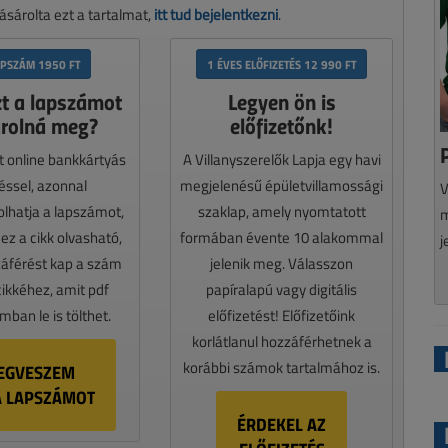
sárolta ezt a tartalmat,
itt tud bejelentkezni
.
APSZÁM 1950 FT
1 ÉVES ELŐFIZETÉS 12 990 FT
zt a lapszámot
Legyen ön is
rolná meg?
előfizetőnk!
t online bankkártyás
A Villanyszerelők Lapja egy havi
téssel, azonnal
megjelenésű épületvillamossági
V
lhatja a lapszámot,
szaklap, amely nyomtatott
m
z a cikk olvasható,
formában évente 10 alakommal
j
záférést kap a szám
jelenik meg. Válasszon
cikkéhez, amit pdf
papíralapú vagy digitális
ban le is tölthet.
előfizetést! Előfizetőink
korlátlanul hozzáférhetnek a
korábbi számok tartalmához is.
EGVESZEM
A LAPSZÁMOT
ÉRDEKEL AZ