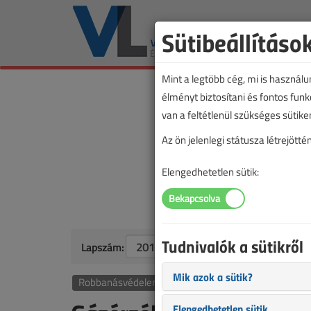
Sütibeállításo
Mint a legtöbb cég, mi is használ
élményt biztosítani és fontos fun
van a feltétlenül szükséges sütike
Az ön jelenlegi státusza létrejöt
Elengedhetetlen sütik:
Tudnivalók a sütikről
Lapszám:
Mik azok a sütik?
Robbanásvédelem
Elengedhetetlen sütik