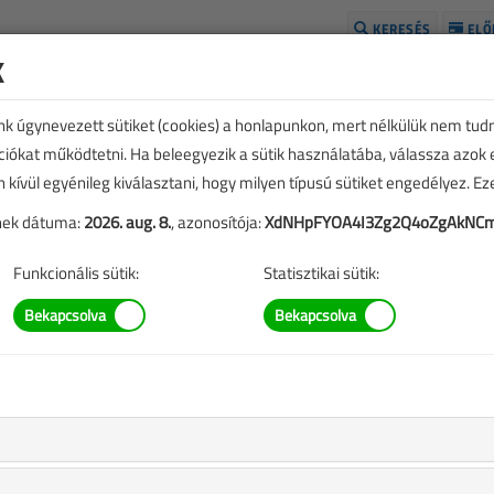
KERESÉS
ELŐ
k
H
unk úgynevezett sütiket (cookies) a honlapunkon, mert nélkülük nem tud
kciókat működtetni. Ha beleegyezik a sütik használatába, válassza azok
n kívül egyénileg kiválasztani, hogy milyen típusú sütiket engedélyez. E
tének dátuma:
2026. aug. 8.
, azonosítója:
XdNHpFYOA4I3Zg2Q4oZgAkNC
Funkcionális sütik:
Statisztikai sütik:
TARTALOM