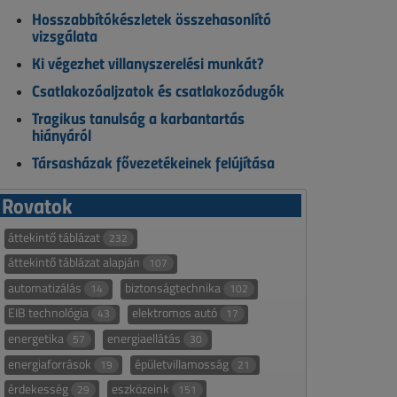
Hosszabbítókészletek összehasonlító
vizsgálata
Ki végezhet villanyszerelési munkát?
Csatlakozóaljzatok és csatlakozódugók
Tragikus tanulság a karbantartás
hiányáról
Társasházak fővezetékeinek felújítása
Rovatok
áttekintő táblázat
232
áttekintő táblázat alapján
107
automatizálás
biztonságtechnika
14
102
EIB technológia
elektromos autó
43
17
energetika
energiaellátás
57
30
energiaforrások
épületvillamosság
19
21
érdekesség
eszközeink
29
151