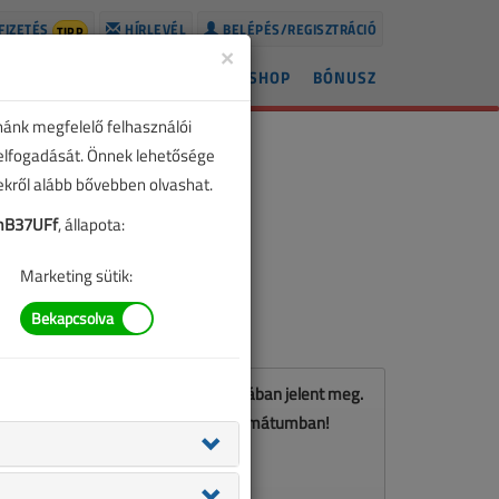
FIZETÉS
HÍRLEVÉL
BELÉPÉS/REGISZTRÁCIÓ
TIPP
×
ÍREK
LAPSZÁMOK
BLOG
SHOP
BÓNUSZ
nánk megfelelő felhasználói
 elfogadását. Önnek lehetősége
zekről alább bővebben olvashat.
mB37UFf
, állapota:
Marketing sütik:
Ez a cikk a VL 2019. októberi számában jelent meg.
Töltse le a lapszámot PDF formátumban!
LETÖLTÉS