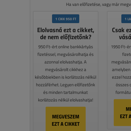
Ha van előfizetése, vagy már megvá
1 CIKK 950 FT
1 L
Elolvasná ezt a cikket,
Csak e
de nem előfizetőnk?
vásá
950 Ft-ért online bankkártyás
1950 Ft-ér
fizetéssel, megvásárolhatja és
fize
azonnal elolvashatja. A
megvásáro
megvásárolt cikkhez a
amelyben e
későbbiekben is korlátozás nélkül
ezzel hoz
hozzáférhet. Legyen előfizetőnk
összes 
és minden tartalmunkat
formátum
korlátozás nélkül elolvashatja!
M
EZT 
MEGVESZEM
EZT A CIKKET