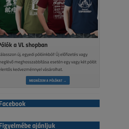
Pólók a VL shopban
álasszon új, egyedi pólóinkból! Új előfizetés vagy
eglévő meghosszabbítása esetén egy vagy két pólót
elentős kedvezménnyel vásárolhat.
MEGNÉZEM A PÓLÓKAT →
Facebook
Figyelmébe ajánljuk