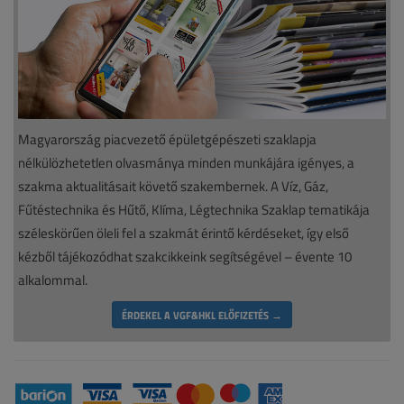
Magyarország piacvezető épületgépészeti szaklapja
nélkülözhetetlen olvasmánya minden munkájára igényes, a
szakma aktualitásait követő szakembernek. A Víz, Gáz,
Fűtéstechnika és Hűtő, Klíma, Légtechnika Szaklap tematikája
széleskörűen öleli fel a szakmát érintő kérdéseket, így első
kézből tájékozódhat szakcikkeink segítségével – évente 10
alkalommal.
ÉRDEKEL A VGF&HKL ELŐFIZETÉS →