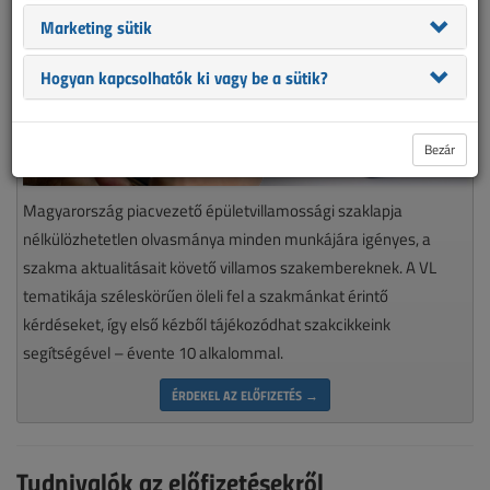
Marketing sütik
Hogyan kapcsolhatók ki vagy be a sütik?
Bezár
Magyarország piacvezető épületvillamossági szaklapja
nélkülözhetetlen olvasmánya minden munkájára igényes, a
szakma aktualitásait követő villamos szakembereknek. A VL
tematikája széleskörűen öleli fel a szakmánkat érintő
kérdéseket, így első kézből tájékozódhat szakcikkeink
segítségével – évente 10 alkalommal.
ÉRDEKEL AZ ELŐFIZETÉS →
Tudnivalók az előfizetésekről