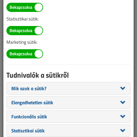
Illetve, ha még nem tette meg, kérjük, regisztráljon!
Statisztikai sütik:
BELÉPÉS/REGISZTRÁCIÓ
Marketing sütik:
Tudnivalók az online lapszámvásárlásról
Van más mód ahhoz, hogy hozzáférjek egy lapszámhoz?
Tudnivalók a sütikről
A megvásárolt lapszámot megkapom nyomtatott
formában is?
Mik azok a sütik?
Meddig érvényes a hozzáférés a megvásárolt
lapszámhoz?
Elengedhetetlen sütik
VL előfizetés
Funkcionális sütik
Statisztikai sütik