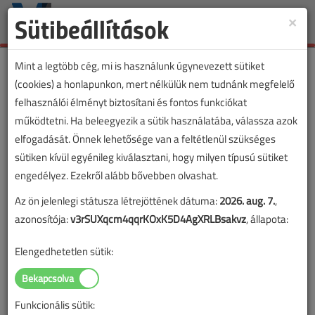
Sütibeállítások
×
Toggle
naviga
Mint a legtöbb cég, mi is használunk úgynevezett sütiket
(cookies) a honlapunkon, mert nélkülük nem tudnánk megfelelő
felhasználói élményt biztosítani és fontos funkciókat
VL lapszámvásárlás
működtetni. Ha beleegyezik a sütik használatába, válassza azok
elfogadását. Önnek lehetősége van a feltétlenül szükséges
Villanyszerelők Lapja 2019. októberi
sütiken kívül egyénileg kiválasztani, hogy milyen típusú sütiket
lapszám
engedélyez. Ezekről alább bővebben olvashat.
Az ön jelenlegi státusza létrejöttének dátuma:
2026. aug. 7.
,
A lapszám megvásárlásával korlátlan hozzáférést kap a
azonosítója:
v3rSUXqcm4qqrKOxK5D4AgXRLBsakvz
, állapota:
lapszám cikkeihez és pdf formátumban letöltheti a
lapszámot. A sikeres online elektronikus fizetést követően
Elengedhetetlen sütik:
azonnal aktiválódik a hozzáférés a lapszámhoz. A
hozzáférése nem évül el.
Funkcionális sütik:
A rendeléshez kérjük, lépjen be!