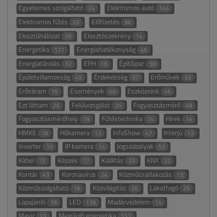
Egyetemes szolgáltató
Elektromos autó
24
144
Elektromos fűtés
Előfizetés
33
96
Elosztóhálózat
Elosztószekrény
38
14
Energetika
Energiahatékonyság
121
46
Energiatárolás
EPH
Építőipar
32
16
58
Épületvillamosság
Érdekesség
Erőművek
45
97
33
Erősáram
Események
Eszközeink
15
69
46
Ezt láttam
Felülvizsgálat
Fogyasztásmérő
26
35
48
Fogyasztásmérőhely
Fűtéstechnika
Hírek
19
14
14
HMKE
Hőkamera
InfoShow
Interjú
18
13
47
13
Inverter
IP kamera
Jogszabályok
19
14
53
Kábel
Képzés
Kiállítás
KNX
15
17
23
32
Kontár
Koronavírus
Közműcsatlakozás
43
24
13
Közműszolgáltató
Közvilágítás
Lakatfogó
16
26
25
Lapajánló
LED
Madárvédelem
16
138
14
Mavir
Megújuló energetika
23
111