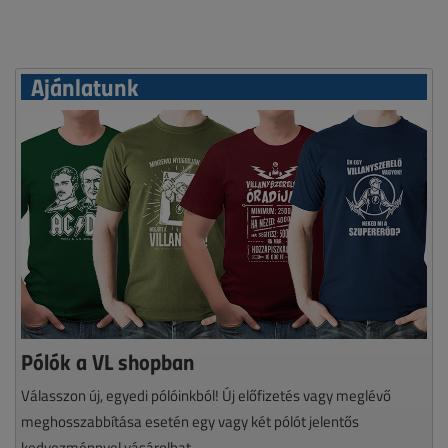
Ajánlatunk
Pólók a VL shopban
Válasszon új, egyedi pólóinkból! Új előfizetés vagy meglévő
meghosszabbítása esetén egy vagy két pólót jelentős
kedvezménnyel vásárolhat.