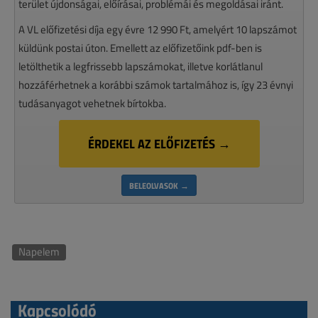
terület újdonságai, előírásai, problémái és megoldásai iránt.
A VL előfizetési díja egy évre 12 990 Ft, amelyért 10 lapszámot
küldünk postai úton. Emellett az előfizetőink pdf-ben is
letölthetik a legfrissebb lapszámokat, illetve korlátlanul
hozzáférhetnek a korábbi számok tartalmához is, így 23 évnyi
tudásanyagot vehetnek bírtokba.
ÉRDEKEL AZ ELŐFIZETÉS →
BELEOLVASOK →
Napelem
Kapcsolódó