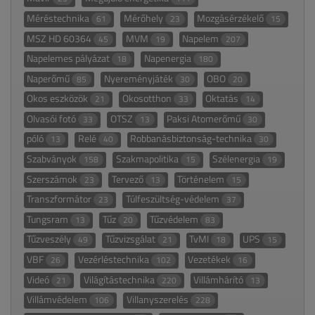
Méréstechnika
Mérőhely
Mozgásérzékelő
61
23
15
MSZ HD 60364
MVM
Napelem
45
19
207
Napelemes pályázat
Napenergia
18
180
Naperőmű
Nyereményjáték
OBO
85
30
20
Okos eszközök
Okosotthon
Oktatás
21
33
14
Olvasói fotó
OTSZ
Paksi Atomerőmű
33
13
30
póló
Relé
Robbanásbiztonság-technika
13
40
30
Szabványok
Szakmapolitika
Szélenergia
158
15
19
Szerszámok
Tervező
Történelem
23
13
15
Transzformátor
Túlfeszültség-védelem
23
37
Tungsram
Tűz
Tűzvédelem
13
20
83
Tűzveszély
Tűzvizsgálat
TvMI
UPS
49
21
18
15
VBF
Vezérléstechnika
Vezetékek
26
102
16
Videó
Világítástechnika
Villámhárító
21
220
13
Villámvédelem
Villanyszerelés
106
228