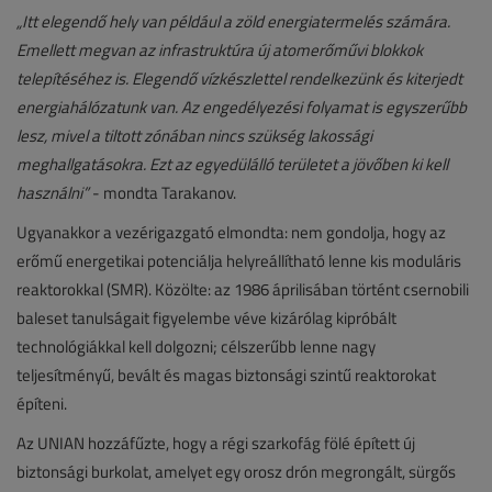
„Itt elegendő hely van például a zöld energiatermelés számára.
Emellett megvan az infrastruktúra új atomerőművi blokkok
telepítéséhez is. Elegendő vízkészlettel rendelkezünk és kiterjedt
energiahálózatunk van. Az engedélyezési folyamat is egyszerűbb
lesz, mivel a tiltott zónában nincs szükség lakossági
meghallgatásokra. Ezt az egyedülálló területet a jövőben ki kell
használni”
- mondta Tarakanov.
Ugyanakkor a vezérigazgató elmondta: nem gondolja, hogy az
erőmű energetikai potenciálja helyreállítható lenne kis moduláris
reaktorokkal (SMR). Közölte: az 1986 áprilisában történt csernobili
baleset tanulságait figyelembe véve kizárólag kipróbált
technológiákkal kell dolgozni; célszerűbb lenne nagy
teljesítményű, bevált és magas biztonsági szintű reaktorokat
építeni.
Az UNIAN hozzáfűzte, hogy a régi szarkofág fölé épített új
biztonsági burkolat, amelyet egy orosz drón megrongált, sürgős