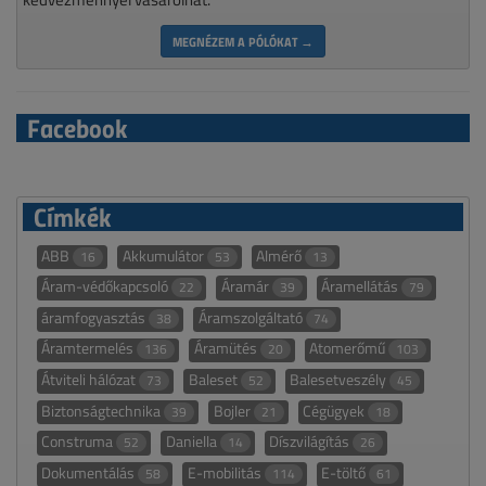
MEGNÉZEM A PÓLÓKAT →
Facebook
Címkék
ABB
Akkumulátor
Almérő
16
53
13
Áram-védőkapcsoló
Áramár
Áramellátás
22
39
79
áramfogyasztás
Áramszolgáltató
38
74
Áramtermelés
Áramütés
Atomerőmű
136
20
103
Átviteli hálózat
Baleset
Balesetveszély
73
52
45
Biztonságtechnika
Bojler
Cégügyek
39
21
18
Construma
Daniella
Díszvilágítás
52
14
26
Dokumentálás
E-mobilitás
E-töltő
58
114
61