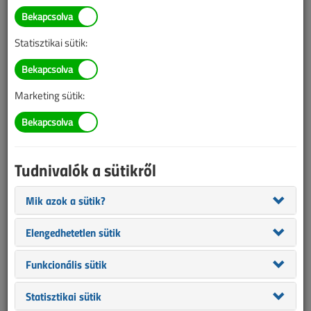
Napelemparkot építettek a
csernobili erőmű területén
Statisztikai sütik:
2026. május 5. |
VL online |
7505 |
Marketing sütik:
Tudnivalók a sütikről
Mik azok a sütik?
Elengedhetetlen sütik
Napelemparkot építettek a csernobili erőmű területén, így
Funkcionális sütik
biztosítva a létesítmény áramellátását. A napelemek egy hónapon
belül megkezdik a villamos energia előállítását.
Statisztikai sütik