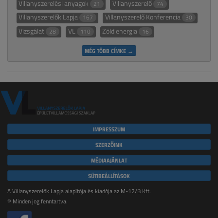
Villanyszerelési anyagok
Villanyszerelő
21
74
Villanyszerelők Lapja
Villanyszerelő Konferencia
167
30
Vizsgálat
VL
Zöld energia
28
110
16
MÉG TÖBB CÍMKE →
IMPRESSZUM
SZERZŐINK
MÉDIAAJÁNLAT
SÜTIBEÁLLÍTÁSOK
A Villanyszerelők Lapja alapítója és kiadója az M-12/B Kft.
© Minden jog fenntartva.