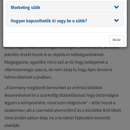
Marketing sütik
Szerhij Tarakanov, a nukleáris létesítmény vezérigazgatója az
Hogyan kapcsolhatók ki vagy be a sütik?
UNIAN ukrán hírügynökségnek elmondta, hogy szinte kész a 2 MW
teljesítményű napelempark.
„Még egy hónap, és üzembe helyezzük az állomást”.
Ez lehetővé
Bezár
teszi, hogy a villamosenergia-költségek csökkentését, amelyek
jelentős részét teszik ki az objektum költségvetésének.
Megjegyezte, egyelőre nincs szó arról, hogy belépjenek a
villamosenergia-piacra, de nem zárja ki, hogy ilyen tervek is
felmerülhetnek a jövőben.
„A kormány megbízott bennünket az erőművi blokkok
leszerelésével és a szarkofág átalakításával, hogy biztonságos
legyen a környezetére, most ezen dolgozunk”
- tette hozzá a
szakember, aki a csernobili atomerőmű és a körülötte lévő tiltott
zóna jövőjét abban látja, ha a területet fejlesztési övezetté
alakítják.