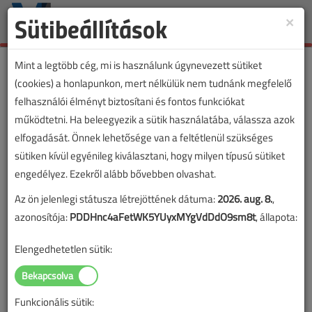
Sütibeállítások
×
Toggle
naviga
Mint a legtöbb cég, mi is használunk úgynevezett sütiket
(cookies) a honlapunkon, mert nélkülük nem tudnánk megfelelő
felhasználói élményt biztosítani és fontos funkciókat
működtetni. Ha beleegyezik a sütik használatába, válassza azok
elfogadását. Önnek lehetősége van a feltétlenül szükséges
sütiken kívül egyénileg kiválasztani, hogy milyen típusú sütiket
engedélyez. Ezekről alább bővebben olvashat.
Az ön jelenlegi státusza létrejöttének dátuma:
2026. aug. 8.
,
azonosítója:
PDDHnc4aFetWK5YUyxMYgVdDdO9sm8t
, állapota:
Elengedhetetlen sütik:
Funkcionális sütik: