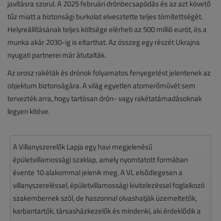
javításra szorul. A 2025 februári drónbecsapódás és az azt követő
tűz miatt a biztonsági burkolat elvesztette teljes tömítettségét.
Helyreállításának teljes költsége elérheti az 500 millió eurót, és a
munka akár 2030-ig is eltarthat. Az összeg egy részét Ukrajna
nyugati partnerei már átutalták.
Az orosz rakéták és drónok folyamatos fenyegetést jelentenek az
objektum biztonságára. A világ egyetlen atomerőművét sem
tervezték arra, hogy tartósan drón- vagy rakétatámadásoknak
legyen kitéve.
A Villanyszerelők Lapja egy havi megjelenésű
épületvillamossági szaklap, amely nyomtatott formában
évente 10 alakommal jelenik meg. A VL elsődlegesen a
villanyszereléssel, épületvillamossági kivitelezéssel foglalkozó
szakembernek szól, de haszonnal olvashatják üzemeltetők,
karbantartók, társasházkezelők és mindenki, aki érdeklődik a