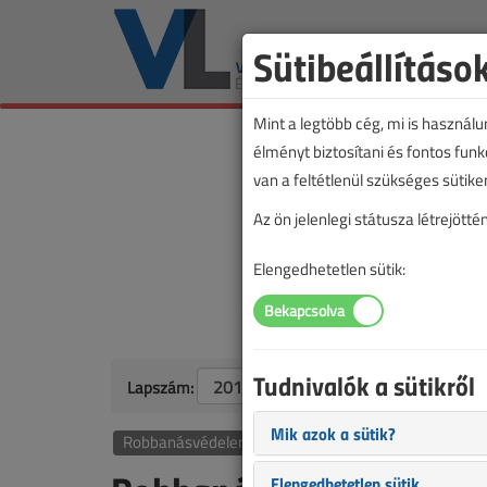
Sütibeállításo
Mint a legtöbb cég, mi is használ
élményt biztosítani és fontos fun
van a feltétlenül szükséges sütike
Az ön jelenlegi státusza létrejöt
Elengedhetetlen sütik:
Tudnivalók a sütikről
Lapszám:
Mik azok a sütik?
Robbanásvédelem
Elengedhetetlen sütik