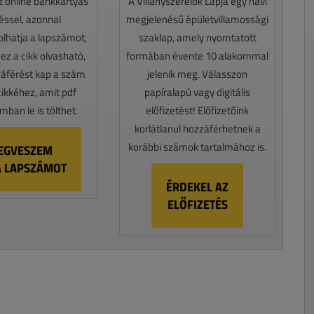
t online bankkártyás
A Villanyszerelők Lapja egy havi
téssel, azonnal
megjelenésű épületvillamossági
lhatja a lapszámot,
szaklap, amely nyomtatott
z a cikk olvasható,
formában évente 10 alakommal
záférést kap a szám
jelenik meg. Válasszon
cikkéhez, amit pdf
papíralapú vagy digitális
ban le is tölthet.
előfizetést! Előfizetőink
korlátlanul hozzáférhetnek a
korábbi számok tartalmához is.
EGVESZEM
A LAPSZÁMOT
ÉRDEKEL AZ
ELŐFIZETÉS