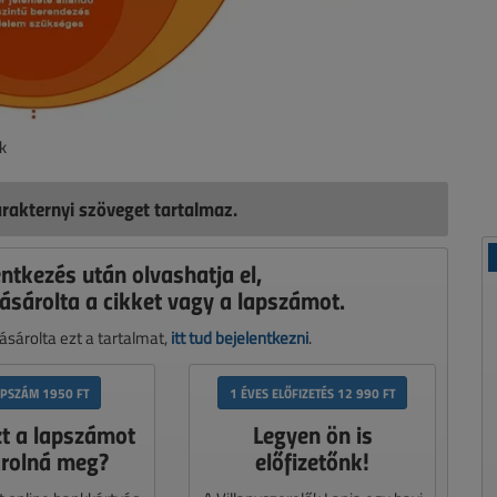
k
rakternyi szöveget tartalmaz.
entkezés után olvashatja el,
ásárolta a cikket vagy a lapszámot.
sárolta ezt a tartalmat,
itt tud bejelentkezni
.
APSZÁM 1950 FT
1 ÉVES ELŐFIZETÉS 12 990 FT
zt a lapszámot
Legyen ön is
rolná meg?
előfizetőnk!