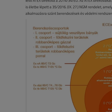
lévő ATEX direktíva a 2014/34/EU. Az ATEX direktíváka
is életbe lépett a 35/2016. (IX. 27.) NGM rendelet, am
alkalmazásra szánt berendezések és védelmi rendszerek