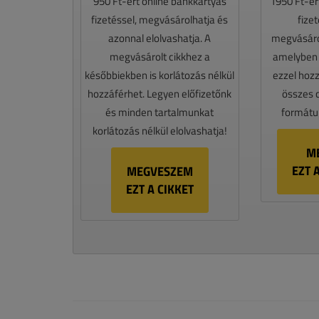
950 Ft-ért online bankkártyás
1950 Ft-ér
fizetéssel, megvásárolhatja és
fize
azonnal elolvashatja. A
megvásáro
megvásárolt cikkhez a
amelyben e
későbbiekben is korlátozás nélkül
ezzel hoz
hozzáférhet. Legyen előfizetőnk
összes 
és minden tartalmunkat
formátum
korlátozás nélkül elolvashatja!
M
EZT 
MEGVESZEM
EZT A CIKKET