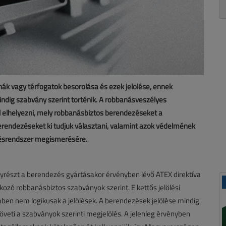
ák vagy térfogatok besorolása és ezek jelölése, ennek
indig szabvány szerint történik. A robbanásveszélyes
l elhelyezni, mely robbanásbiztos berendezéseket a
 berendezéseket ki tudjuk választani, valamint azok védelmének
lölésrendszer megismerésére.
yrészt a berendezés gyártásakor érvényben lévő ATEX direktíva
kozó robbanásbiztos szabványok szerint. E kettős jelölési
ben nem logikusak a jelölések. A berendezések jelölése mindig
követi a szabványok szerinti megjelölés. A jelenleg érvényben