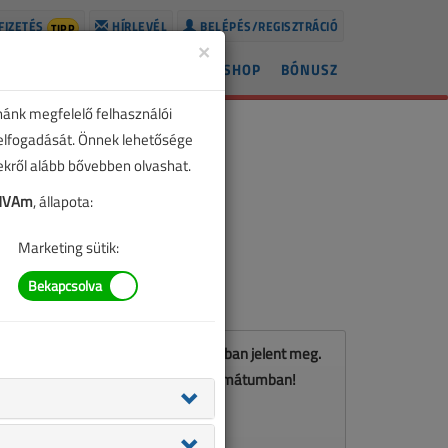
FIZETÉS
HÍRLEVÉL
BELÉPÉS/REGISZTRÁCIÓ
TIPP
×
ÍREK
LAPSZÁMOK
BLOG
SHOP
BÓNUSZ
nánk megfelelő felhasználói
 elfogadását. Önnek lehetősége
zekről alább bővebben olvashat.
DHVAm
, állapota:
Marketing sütik:
Ez a cikk a VL 2019. májusi számában jelent meg.
Töltse le a lapszámot PDF formátumban!
LETÖLTÉS