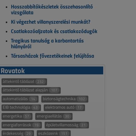
Hosszabbítókészletek összehasonlító
vizsgálata
Ki végezhet villanyszerelési munkát?
Csatlakozóaljzatok és csatlakozódugók
Tragikus tanulság a karbantartás
hiányáról
Társasházak fővezetékeinek felújítása
Rovatok
áttekintő táblázat
232
áttekintő táblázat alapján
107
automatizálás
biztonságtechnika
14
102
EIB technológia
elektromos autó
43
17
energetika
energiaellátás
57
30
energiaforrások
épületvillamosság
19
21
érdekesség
eszközeink
29
151