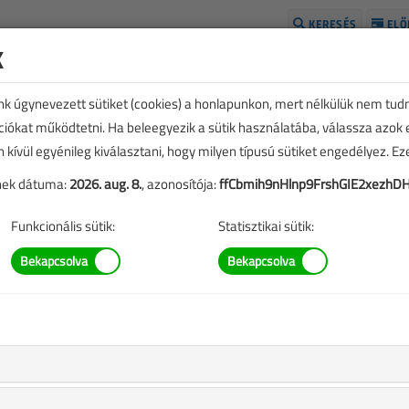
KERESÉS
ELŐ
k
H
unk úgynevezett sütiket (cookies) a honlapunkon, mert nélkülük nem tud
kciókat működtetni. Ha beleegyezik a sütik használatába, válassza azok
n kívül egyénileg kiválasztani, hogy milyen típusú sütiket engedélyez. E
tének dátuma:
2026. aug. 8.
, azonosítója:
ffCbmih9nHlnp9FrshGIE2xezh
Funkcionális sütik:
Statisztikai sütik:
TARTALOM