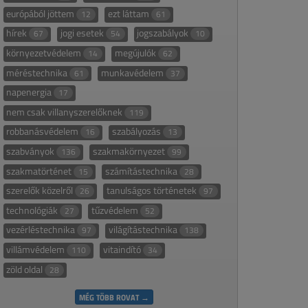
európából jöttem
ezt láttam
12
61
hírek
jogi esetek
jogszabályok
67
54
10
környezetvédelem
megújulók
14
62
méréstechnika
munkavédelem
61
37
napenergia
17
nem csak villanyszerelőknek
119
robbanásvédelem
szabályozás
16
13
szabványok
szakmakörnyezet
136
99
szakmatörténet
számítástechnika
15
28
szerelők közelről
tanulságos történetek
26
97
technológiák
tűzvédelem
27
52
vezérléstechnika
világítástechnika
97
138
villámvédelem
vitaindító
110
34
zöld oldal
28
MÉG TÖBB ROVAT →