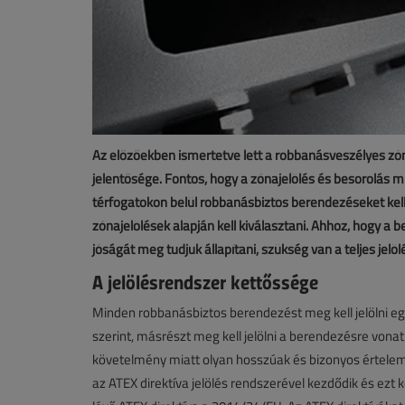
Az előzőekben ismertetve lett a robbanásveszélyes zón
jelentősége. Fontos, hogy a zónajelölés és besorolás m
térfogatokon belül robbanásbiztos berendezéseket kel
zónajelölések alapján kell kiválasztani. Ahhoz, hogy a
jóságát meg tudjuk állapítani, szükség van a teljes je
A jelölésrendszer kettőssége
Minden robbanásbiztos berendezést meg kell jelölni eg
szerint, másrészt meg kell jelölni a berendezésre vonat
követelmény miatt olyan hosszúak és bizonyos értelem
az ATEX direktíva jelölés rendszerével kezdődik és ezt 