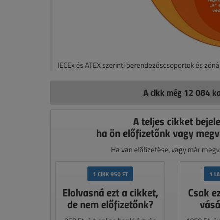
IECEx és ATEX szerinti berendezéscsoportok és zóná
A cikk még 12 084 ka
A teljes cikket bejel
ha ön előfizetőnk vagy megv
Ha van előfizetése, vagy már megvá
1 CIKK 950 FT
1 L
Elolvasná ezt a cikket,
Csak e
de nem előfizetőnk?
vásá