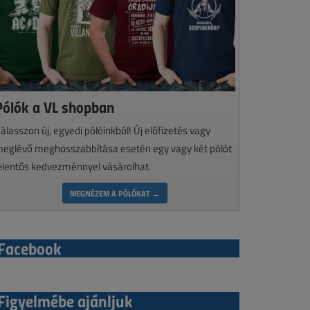
Pólók a VL shopban
álasszon új, egyedi pólóinkból! Új előfizetés vagy
eglévő meghosszabbítása esetén egy vagy két pólót
elentős kedvezménnyel vásárolhat.
MEGNÉZEM A PÓLÓKAT →
Facebook
Figyelmébe ajánljuk