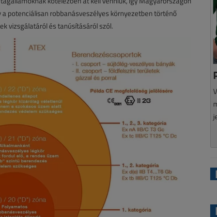
t tagállamoknak kötelezően át kell venniük, így Magyarországon
ely a potenciálisan robbanásveszélyes környezetben történő
 vizsgálatáról és tanúsításáról szól.
V
m
j