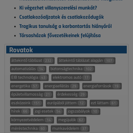
Ki végezhet villanyszerelési munkát?
Csatlakozóaljzatok és csatlakozódugók
Tragikus tanulság a karbantartás hiányáról
Társasházak fővezetékeinek felújítása
Rovatok
áttekintő táblázat
áttekintő táblázat alapján
232
107
automatizálás
biztonságtechnika
14
102
EIB technológia
elektromos autó
43
17
energetika
energiaellátás
energiaforrások
57
29
19
épületvillamosság
érdekesség
21
29
eszközeink
európából jöttem
ezt láttam
151
12
61
hírek
jogi esetek
jogszabályok
66
54
10
környezetvédelem
megújulók
14
62
méréstechnika
munkavédelem
60
37