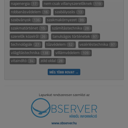
napenergia
nem csak villanyszerelőknek
17
119
robbanásvédelem
szabályozás
16
13
szabványok
szakmakörnyezet
136
99
szakmatörténet
számítástechnika
15
28
szerelők közelről
tanulságos történetek
26
97
technológiák
tűzvédelem
vezérléstechnika
27
52
97
világítástechnika
villámvédelem
138
109
vitaindító
zöld oldal
34
28
MÉG TÖBB ROVAT →
Lapunkat rendszeresen szemlézi az
www.observer.hu