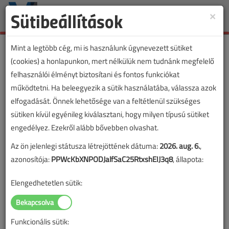
Sütibeállítások
×
Toggle
naviga
Mint a legtöbb cég, mi is használunk úgynevezett sütiket
(cookies) a honlapunkon, mert nélkülük nem tudnánk megfelelő
felhasználói élményt biztosítani és fontos funkciókat
működtetni. Ha beleegyezik a sütik használatába, válassza azok
elfogadását. Önnek lehetősége van a feltétlenül szükséges
sütiken kívül egyénileg kiválasztani, hogy milyen típusú sütiket
engedélyez. Ezekről alább bővebben olvashat.
Az ön jelenlegi státusza létrejöttének dátuma:
2026. aug. 6.
,
azonosítója:
PPWcKbXNPODJalfSaC25RtxshEIJ3q8
, állapota:
Elengedhetetlen sütik:
Funkcionális sütik:
Lapszám: