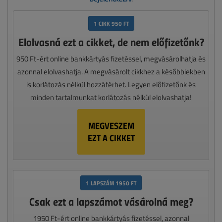
1 CIKK 950 FT
Elolvasná ezt a cikket, de nem előfizetőnk?
950 Ft-ért online bankkártyás fizetéssel, megvásárolhatja és
azonnal elolvashatja. A megvásárolt cikkhez a későbbiekben
is korlátozás nélkül hozzáférhet. Legyen előfizetőnk és
minden tartalmunkat korlátozás nélkül elolvashatja!
MEGVESZEM
EZT A CIKKET
1 LAPSZÁM 1950 FT
Csak ezt a lapszámot vásárolná meg?
1950 Ft-ért online bankkártyás fizetéssel, azonnal