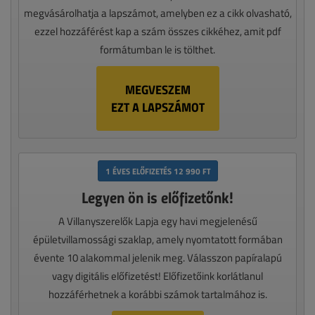
megvásárolhatja a lapszámot, amelyben ez a cikk olvasható,
ezzel hozzáférést kap a szám összes cikkéhez, amit pdf
formátumban le is tölthet.
MEGVESZEM
EZT A LAPSZÁMOT
1 ÉVES ELŐFIZETÉS 12 990 FT
Legyen ön is előfizetőnk!
A Villanyszerelők Lapja egy havi megjelenésű
épületvillamossági szaklap, amely nyomtatott formában
évente 10 alakommal jelenik meg. Válasszon papíralapú
vagy digitális előfizetést! Előfizetőink korlátlanul
hozzáférhetnek a korábbi számok tartalmához is.