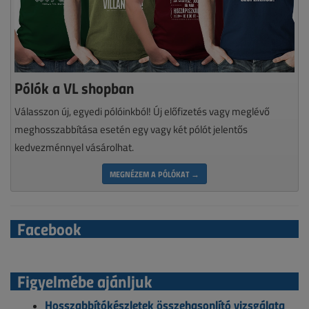
Pólók a VL shopban
Válasszon új, egyedi pólóinkból! Új előfizetés vagy meglévő
meghosszabbítása esetén egy vagy két pólót jelentős
kedvezménnyel vásárolhat.
MEGNÉZEM A PÓLÓKAT →
Facebook
Figyelmébe ajánljuk
Hosszabbítókészletek összehasonlító vizsgálata