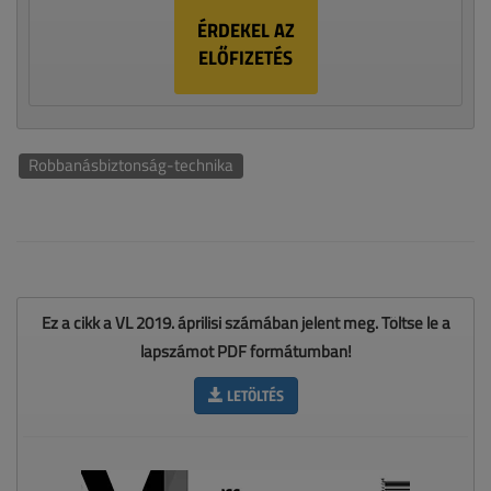
ÉRDEKEL AZ
ELŐFIZETÉS
Robbanásbiztonság-technika
Ez a cikk a VL 2019. áprilisi számában jelent meg. Töltse le a
lapszámot PDF formátumban!
LETÖLTÉS