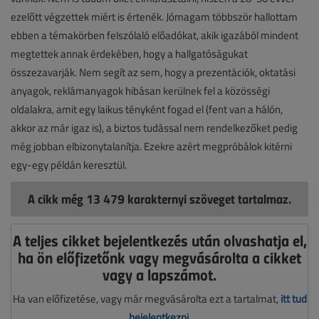
ezelőtt végzettek miért is értenék. Jómagam többször hallottam
ebben a témakörben felszólaló előadókat, akik igazából mindent
megtettek annak érdekében, hogy a hallgatóságukat
összezavarják. Nem segít az sem, hogy a prezentációk, oktatási
anyagok, reklámanyagok hibásan kerülnek fel a közösségi
oldalakra, amit egy laikus tényként fogad el (fent van a hálón,
akkor az már igaz is), a biztos tudással nem rendelkezőket pedig
még jobban elbizonytalanítja. Ezekre azért megpróbálok kitérni
egy-egy példán keresztül.
A cikk még 13 479 karakternyi szöveget tartalmaz.
A teljes cikket bejelentkezés után olvashatja el,
ha ön előfizetőnk vagy megvásárolta a cikket
vagy a lapszámot.
Ha van előfizetése, vagy már megvásárolta ezt a tartalmat,
itt tud
bejelentkezni
.