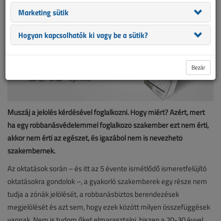
Marketing sütik
Hogyan kapcsolhatók ki vagy be a sütik?
Bezár
Muszáj a jelölés kérdésével foglalkozni. Hogy miért? Azért, mert
ha egy robbanásvédelemmel foglalkozó szakember ezt nem érti,
akkor nem érti az egészet, és igazából nem is nevezhető
szakembernek.
Az oktatások során – és itt az 5 évente ismétlődő ismeretfelújító
oktatásokra gondolok –, a gyakorló szakemberek egy része nem
tudja a zónák jelölését, a robbanásbiztos berendezések
megjelölését és azt sem, hogy ezek között milyen összefüggések
vannak. Nem is tudom őket elmarasztalni, hiszen a 20-30 évvel