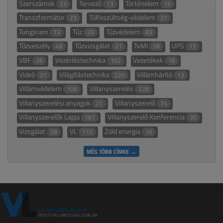
Szerszámok
Tervező
Történelem
23
13
15
Transzformátor
Túlfeszültség-védelem
23
37
Tungsram
Tűz
Tűzvédelem
13
20
83
Tűzveszély
Tűzvizsgálat
TvMI
UPS
49
21
18
15
VBF
Vezérléstechnika
Vezetékek
26
102
16
Videó
Világítástechnika
Villámhárító
21
220
13
Villámvédelem
Villanyszerelés
106
228
Villanyszerelési anyagok
Villanyszerelő
21
74
Villanyszerelők Lapja
Villanyszerelő Konferencia
167
30
Vizsgálat
VL
Zöld energia
28
110
16
MÉG TÖBB CÍMKE →