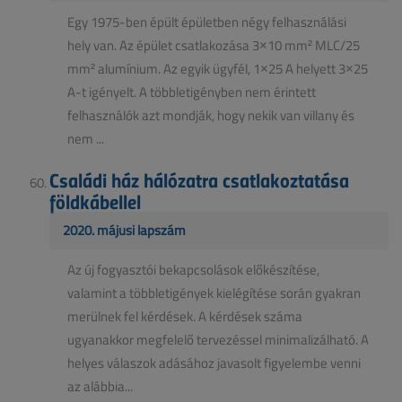
Egy 1975-ben épült épületben négy felhasználási
hely van. Az épület csatlakozása 3×10 mm² MLC/25
mm² alumínium. Az egyik ügyfél, 1×25 A helyett 3×25
A-t igényelt. A többletigényben nem érintett
felhasználók azt mondják, hogy nekik van villany és
nem ...
Családi ház hálózatra csatlakoztatása
földkábellel
2020. májusi lapszám
Az új fogyasztói bekapcsolások előkészítése,
valamint a többletigények kielégítése során gyakran
merülnek fel kérdések. A kérdések száma
ugyanakkor megfelelő tervezéssel minimalizálható. A
helyes válaszok adásához javasolt figyelembe venni
az alábbia...