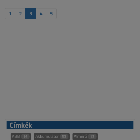
1
2
3
4
5
Címkék
ABB
Akkumulátor
Almérő
16
53
13