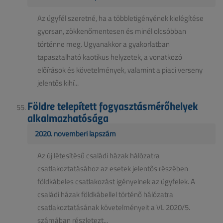
Az ügyfél szeretné, ha a többletigényének kielégítése
gyorsan, zökkenőmentesen és minél olcsóbban
történne meg. Ugyanakkor a gyakorlatban
tapasztalható kaotikus helyzetek, a vonatkozó
előírások és követelmények, valamint a piaci verseny
jelentős kihí...
Földre telepített fogyasztásmérőhelyek
alkalmazhatósága
2020. novemberi lapszám
Az új létesítésű családi házak hálózatra
csatlakoztatásához az esetek jelentős részében
földkábeles csatlakozást igényelnek az ügyfelek. A
családi házak földkábellel történő hálózatra
csatlakoztatásának követelményeit a VL 2020/5.
számában részletezt...