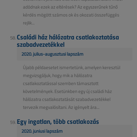
adódnak ezek az eltérések? Az egyszerűnek tűnő
kérdés mögött számos ok és okozati összefüggés
rejlik...
Családi ház hálózatra csatlakoztatása
szabadvezetékkel
2020. július-augusztusi lapszám
Újabb példaesetet ismertetünk, amelyen keresztül
megvizsgáljuk, hogy mik a hálózatra
csatlakoztatással szemben támasztott
követelmények. Esetünkben egy új családi ház
hálózatra csatlakoztatását szabadvezetékkel
tervezik megvalósítani. Az igényelt ára...
Egy ingatlan, több csatlakozás
2020. júniusi lapszám