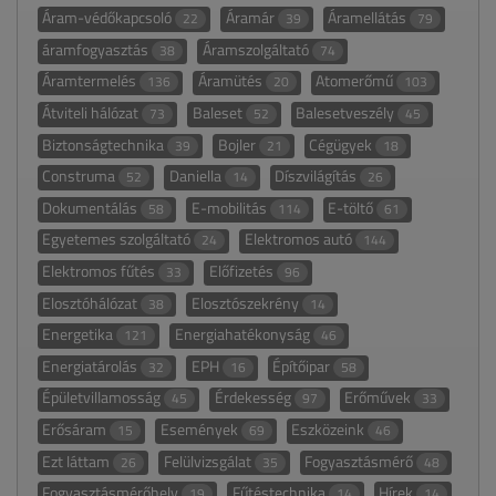
Áram-védőkapcsoló
Áramár
Áramellátás
22
39
79
áramfogyasztás
Áramszolgáltató
38
74
Áramtermelés
Áramütés
Atomerőmű
136
20
103
Átviteli hálózat
Baleset
Balesetveszély
73
52
45
Biztonságtechnika
Bojler
Cégügyek
39
21
18
Construma
Daniella
Díszvilágítás
52
14
26
Dokumentálás
E-mobilitás
E-töltő
58
114
61
Egyetemes szolgáltató
Elektromos autó
24
144
Elektromos fűtés
Előfizetés
33
96
Elosztóhálózat
Elosztószekrény
38
14
Energetika
Energiahatékonyság
121
46
Energiatárolás
EPH
Építőipar
32
16
58
Épületvillamosság
Érdekesség
Erőművek
45
97
33
Erősáram
Események
Eszközeink
15
69
46
Ezt láttam
Felülvizsgálat
Fogyasztásmérő
26
35
48
Fogyasztásmérőhely
Fűtéstechnika
Hírek
19
14
14