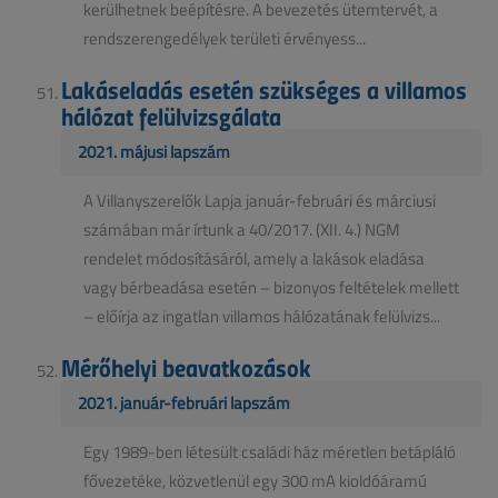
kerülhetnek beépítésre. A bevezetés ütemtervét, a
rendszerengedélyek területi érvényess...
Lakáseladás esetén szükséges a villamos
hálózat felülvizsgálata
2021. májusi lapszám
A Villanyszerelők Lapja január-februári és márciusi
számában már írtunk a 40/2017. (XII. 4.) NGM
rendelet módosításáról, amely a lakások eladása
vagy bérbeadása esetén – bizonyos feltételek mellett
– előírja az ingatlan villamos hálózatának felülvizs...
Mérőhelyi beavatkozások
2021. január-februári lapszám
Egy 1989-ben létesült családi ház méretlen betápláló
fővezetéke, közvetlenül egy 300 mA kioldóáramú