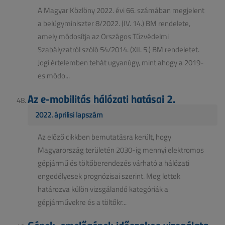
A Magyar Közlöny 2022. évi 66. számában megjelent
a belügyminiszter 8/2022. (IV. 14.) BM rendelete,
amely módosítja az Országos Tűzvédelmi
Szabályzatról szóló 54/2014. (XII. 5.) BM rendeletet.
Jogi értelemben tehát ugyanúgy, mint ahogy a 2019-
es módo...
Az e-mobilitás hálózati hatásai 2.
2022. áprilisi lapszám
Az előző cikkben bemutatásra került, hogy
Magyarország területén 2030-ig mennyi elektromos
gépjármű és töltőberendezés várható a hálózati
engedélyesek prognózisai szerint. Meg lettek
határozva külön vizsgálandó kategóriák a
gépjárművekre és a töltőkr...
Gépek, emelőgépek időszakos vizsgálata