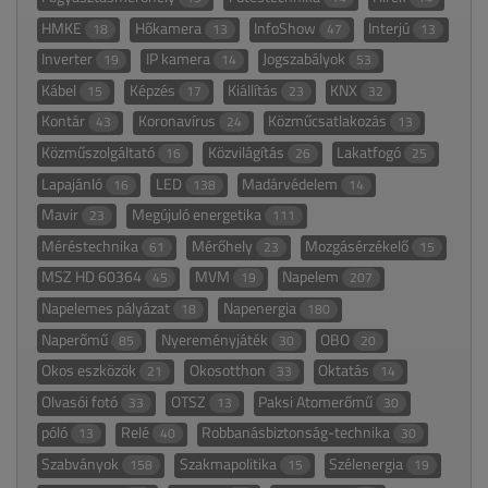
HMKE
Hőkamera
InfoShow
Interjú
18
13
47
13
Inverter
IP kamera
Jogszabályok
19
14
53
Kábel
Képzés
Kiállítás
KNX
15
17
23
32
Kontár
Koronavírus
Közműcsatlakozás
43
24
13
Közműszolgáltató
Közvilágítás
Lakatfogó
16
26
25
Lapajánló
LED
Madárvédelem
16
138
14
Mavir
Megújuló energetika
23
111
Méréstechnika
Mérőhely
Mozgásérzékelő
61
23
15
MSZ HD 60364
MVM
Napelem
45
19
207
Napelemes pályázat
Napenergia
18
180
Naperőmű
Nyereményjáték
OBO
85
30
20
Okos eszközök
Okosotthon
Oktatás
21
33
14
Olvasói fotó
OTSZ
Paksi Atomerőmű
33
13
30
póló
Relé
Robbanásbiztonság-technika
13
40
30
Szabványok
Szakmapolitika
Szélenergia
158
15
19