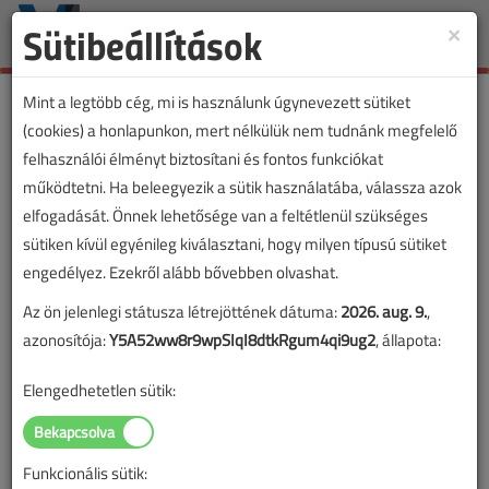
Sütibeállítások
×
Toggle
naviga
Mint a legtöbb cég, mi is használunk úgynevezett sütiket
(cookies) a honlapunkon, mert nélkülük nem tudnánk megfelelő
felhasználói élményt biztosítani és fontos funkciókat
működtetni. Ha beleegyezik a sütik használatába, válassza azok
elfogadását. Önnek lehetősége van a feltétlenül szükséges
sütiken kívül egyénileg kiválasztani, hogy milyen típusú sütiket
engedélyez. Ezekről alább bővebben olvashat.
Az ön jelenlegi státusza létrejöttének dátuma:
2026. aug. 9.
,
azonosítója:
Y5A52ww8r9wpSIqI8dtkRgum4qi9ug2
, állapota:
Elengedhetetlen sütik:
Funkcionális sütik: