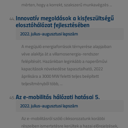
mérten, hogy a korrekt, szakszerű munkavégzés ...
Innovatív megoldások a kisfeszültségű
elosztóhálózat fejlesztésében
2022. július-augusztusi lapszám
A megújuló energiaforrások térnyerése alapjaiban
véve alakítja át a villamosenergia-rendszer
felépítését. Hazánkban leginkább a naperőművi
kapacitások növekedése tapasztalható, 2022
áprilisára a 3000 MW feletti teljes beépített
teljesítményből több, ...
Az e-mobilitás hálózati hatásai 5.
2022. július-augusztusi lapszám
Az e-mobilitásról szóló cikksorozatunk korábbi
részeiben ismertetésre kerültek a hazai előrejelzések,