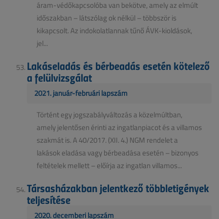
áram-védőkapcsolóba van bekötve, amely az elmúlt
időszakban – látszólag ok nélkül – többször is
kikapcsolt. Az indokolatlannak tűnő ÁVK-kioldások,
jel...
Lakáseladás és bérbeadás esetén kötelező
a felülvizsgálat
2021. január-februári lapszám
Történt egy jogszabályváltozás a közelmúltban,
amely jelentősen érinti az ingatlanpiacot és a villamos
szakmát is. A 40/2017. (XII. 4.) NGM rendelet a
lakások eladása vagy bérbeadása esetén – bizonyos
feltételek mellett – előírja az ingatlan villamos...
Társasházakban jelentkező többletigények
teljesítése
2020. decemberi lapszám