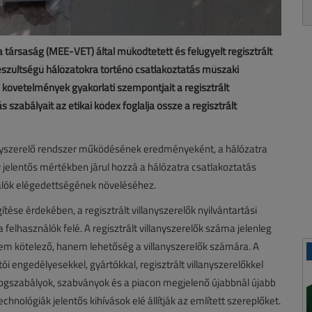
 társaság (MEE-VET) által működtetett és felügyelt regisztrált
sfeszültségű hálózatokra történő csatlakoztatás műszaki
 követelmények gyakorlati szempontjait a regisztrált
s szabályait az etikai kódex foglalja össze a regisztrált
lanyszerelő rendszer működésének eredményeként, a hálózatra
 jelentős mértékben járul hozzá a hálózatra csatlakoztatás
nálók elégedettségének növeléséhez.
ése érdekében, a regisztrált villanyszerelők nyilvántartási
felhasználók felé. A regisztrált villanyszerelők száma jelenleg
 nem kötelező, hanem lehetőség a villanyszerelők számára. A
i engedélyesekkel, gyártókkal, regisztrált villanyszerelőkkel
ogszabályok, szabványok és a piacon megjelenő újabbnál újabb
chnológiák jelentős kihívások elé állítják az említett szereplőket.