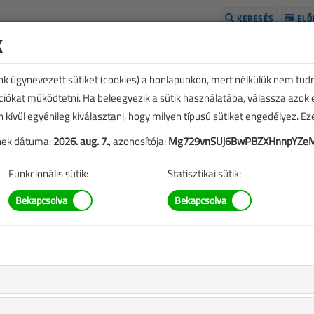
KERESÉS
ELŐ
k
H
unk úgynevezett sütiket (cookies) a honlapunkon, mert nélkülük nem tud
kciókat működtetni. Ha beleegyezik a sütik használatába, válassza azok
n kívül egyénileg kiválasztani, hogy milyen típusú sütiket engedélyez. E
tének dátuma:
2026. aug. 7.
, azonosítója:
Mg729vnSUj6BwPBZXHnnpYZe
Funkcionális sütik:
Statisztikai sütik:
TARTALOM