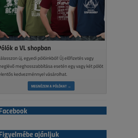
Pólók a VL shopban
álasszon új, egyedi pólóinkból! Új előfizetés vagy
eglévő meghosszabbítása esetén egy vagy két pólót
elentős kedvezménnyel vásárolhat.
MEGNÉZEM A PÓLÓKAT →
Facebook
Figyelmébe ajánljuk