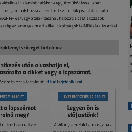
evételével, valamint hatékony együttműködéssel lehet
ben járulnak hozzá az említett szereplők javaslatai, építő
lyek ki- és/vagy átalakításánál, hálózatra csatlakozások
sségek, amelyek miatt etikai bizottságok felállítására és etikai
rakternyi szöveget tartalmaz.
V
entkezés után olvashatja el,
m
ásárolta a cikket vagy a lapszámot.
j
sárolta ezt a tartalmat,
itt tud bejelentkezni
.
APSZÁM 1950 FT
1 ÉVES ELŐFIZETÉS 12 990 FT
zt a lapszámot
Legyen ön is
rolná meg?
előfizetőnk!
t online bankkártyás
A Villanyszerelők Lapja egy havi