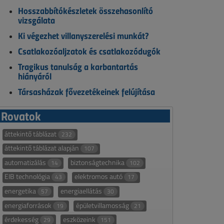
Hosszabbítókészletek összehasonlító
vizsgálata
Ki végezhet villanyszerelési munkát?
Csatlakozóaljzatok és csatlakozódugók
Tragikus tanulság a karbantartás
hiányáról
Társasházak fővezetékeinek felújítása
Rovatok
áttekintő táblázat
232
áttekintő táblázat alapján
107
automatizálás
biztonságtechnika
14
102
EIB technológia
elektromos autó
43
17
energetika
energiaellátás
57
30
energiaforrások
épületvillamosság
19
21
érdekesség
eszközeink
29
151