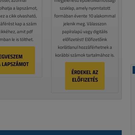
téssel, azonnal
megjelenésű épületvillamossági
lhatja a lapszámot,
szaklap, amely nyomtatott
z a cikk olvasható,
formában évente 10 alakommal
záférést kap a szám
jelenik meg. Válasszon
cikkéhez, amit pdf
papíralapú vagy digitális
ban le is tölthet.
előfizetést! Előfizetőink
korlátlanul hozzáférhetnek a
korábbi számok tartalmához is.
EGVESZEM
A LAPSZÁMOT
ÉRDEKEL AZ
ELŐFIZETÉS