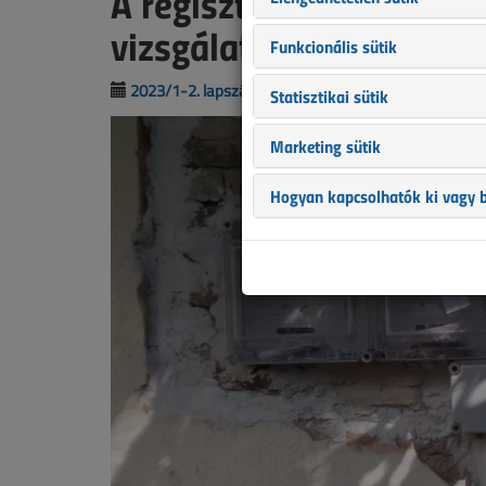
A regisztrált villanyszer
vizsgálatok rendszere
Funkcionális sütik
2023/1-2. lapszám
|
Benyák László
|
2449 |
Statisztikai sütik
Marketing sütik
Hogyan kapcsolhatók ki vagy b