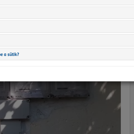
előket érintő etikai
e a sütik?