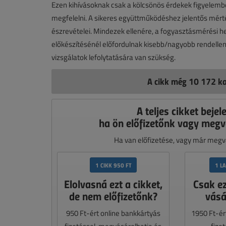
Ezen kihívásoknak csak a kölcsönös érdekek figyelemb
megfelelni. A sikeres együttműködéshez jelentős mérték
észrevételei. Mindezek ellenére, a fogyasztásmérési he
előkészítésénél előfordulnak kisebb/nagyobb rendellene
vizsgálatok lefolytatására van szükség.
A cikk még 10 172 ka
A teljes cikket bejel
ha ön előfizetőnk vagy megv
Ha van előfizetése, vagy már megvá
1 CIKK 950 FT
1 L
Elolvasná ezt a cikket,
Csak e
de nem előfizetőnk?
vásá
950 Ft-ért online bankkártyás
1950 Ft-ér