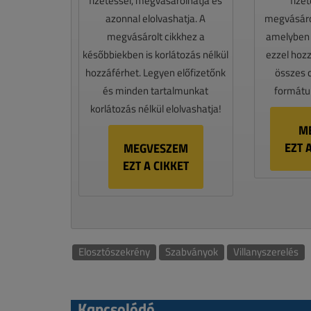
fizetéssel, megvásárolhatja és
fize
azonnal elolvashatja. A
megvásáro
megvásárolt cikkhez a
amelyben e
későbbiekben is korlátozás nélkül
ezzel hoz
hozzáférhet. Legyen előfizetőnk
összes 
és minden tartalmunkat
formátum
korlátozás nélkül elolvashatja!
M
EZT 
MEGVESZEM
EZT A CIKKET
Elosztószekrény
Szabványok
Villanyszerelés
Kapcsolódó