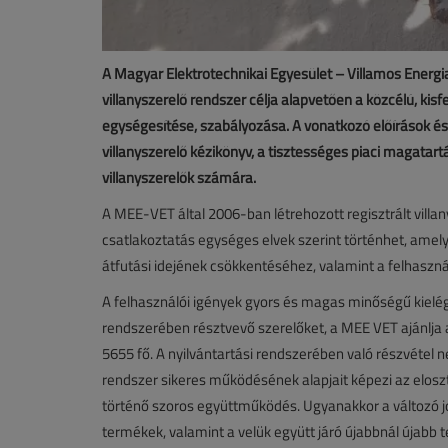
A Magyar Elektrotechnikai Egyesület – Villamos Energia
villanyszerelő rendszer célja alapvetően a közcélú, ki
egységesítése, szabályozása. A vonatkozó előírások és
villanyszerelő kézikönyv, a tisztességes piaci magatartá
villanyszerelők számára.
A MEE-VET által 2006-ban létrehozott regisztrált vil
csatlakoztatás egységes elvek szerint történhet, amely
átfutási idejének csökkentéséhez, valamint a felhasz
A felhasználói igények gyors és magas minőségű kielégít
rendszerében résztvevő szerelőket, a MEE VET ajánlja a 
5655 fő. A nyilvántartási rendszerében való részvétel
rendszer sikeres működésének alapjait képezi az elosztó
történő szoros együttműködés. Ugyanakkor a változó j
termékek, valamint a velük együtt járó újabbnál újabb te