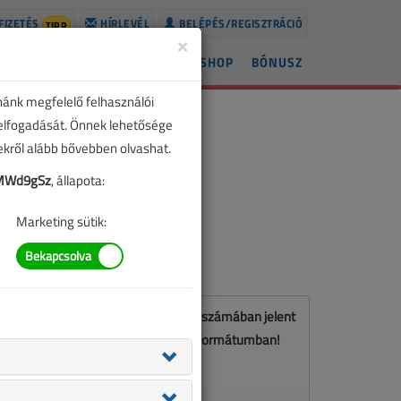
FIZETÉS
HÍRLEVÉL
BELÉPÉS/REGISZTRÁCIÓ
TIPP
×
ÍREK
LAPSZÁMOK
BLOG
SHOP
BÓNUSZ
nánk megfelelő felhasználói
 elfogadását. Önnek lehetősége
zekről alább bővebben olvashat.
MWd9gSz
, állapota:
Marketing sütik:
Ez a cikk a VL 2023. január-februári számában jelent
meg. Töltse le a lapszámot PDF formátumban!
LETÖLTÉS