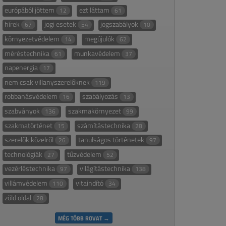
európából jöttem
ezt láttam
12
61
hírek
jogi esetek
jogszabályok
67
54
10
környezetvédelem
megújulók
14
62
méréstechnika
munkavédelem
61
37
napenergia
17
nem csak villanyszerelőknek
119
robbanásvédelem
szabályozás
16
13
szabványok
szakmakörnyezet
136
99
szakmatörténet
számítástechnika
15
28
szerelők közelről
tanulságos történetek
26
97
technológiák
tűzvédelem
27
52
vezérléstechnika
világítástechnika
97
138
villámvédelem
vitaindító
110
34
zöld oldal
28
MÉG TÖBB ROVAT →