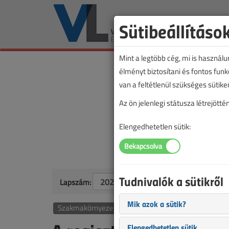
Sütibeállításo
Mint a legtöbb cég, mi is használ
élményt biztosítani és fontos fun
van a feltétlenül szükséges sütike
Az ön jelenlegi státusza létrejöt
Elengedhetetlen sütik:
Tudnivalók a sütikről
Lapszám:
Mik azok a sütik?
Szakmakörnyezet
Elengedhetetlen sütik