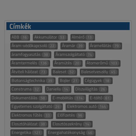
Címkék
ABB
Akkumulátor
Almérő
16
53
13
Áram-védőkapcsoló
Áramár
Áramellátás
22
39
79
áramfogyasztás
Áramszolgáltató
38
74
Áramtermelés
Áramütés
Atomerőmű
136
20
103
Átviteli hálózat
Baleset
Balesetveszély
73
52
45
Biztonságtechnika
Bojler
Cégügyek
39
21
18
Construma
Daniella
Díszvilágítás
52
14
26
Dokumentálás
E-mobilitás
E-töltő
58
114
61
Egyetemes szolgáltató
Elektromos autó
24
144
Elektromos fűtés
Előfizetés
33
96
Elosztóhálózat
Elosztószekrény
38
14
Energetika
Energiahatékonyság
121
46