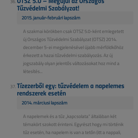
OTSZ 5.0 – Megújul az Országos
Tűzvédelmi Szabályzat!
2015. január-februári lapszám
A szakmai körökben csak OTSZ 5.0-ként emlegetett
új Országos Tűzvédelmi Szabályzat (OTSZ) 2014.
december 5-ei megjelenésével újabb mérföldkőhöz
érkezett a hazai tűzvédelmi szabályozás. Az új
jogszabály olyan jelentős változásokat hoz mind a
létesítés...
Tízezerből egy: tűzvédelem a napelemes
rendszerek esetén
2014. márciusi lapszám
A napelemek és a tűz „kapcsolata” általában két
témakört szokott érinteni. Egyrészt hogy mi történik
tűz esetén, ha napelem is van a tetőn (itt a nappali,