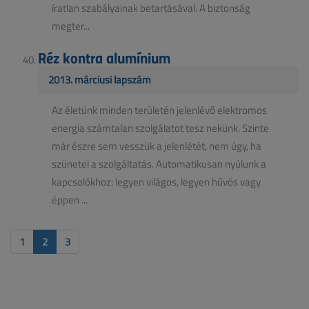
íratlan szabályainak betartásával. A biztonság
megter...
Réz kontra alumínium
2013. márciusi lapszám
Az életünk minden területén jelenlévő elektromos
energia számtalan szolgálatot tesz nekünk. Szinte
már észre sem vesszük a jelenlétét, nem úgy, ha
szünetel a szolgáltatás. Automatikusan nyúlunk a
kapcsolókhoz: legyen világos, legyen hűvös vagy
éppen ...
1
2
3