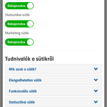
Statisztikai sütik:
1
2
3
Marketing sütik:
Tűzálló kábelrendszerek tervezése és
kivitelezése
2021. áprilisi lapszám
Tudnivalók a sütikről
A tűzálló kábelrendszer létfontosságú eleme azoknak
Mik azok a sütik?
a tűzvédelmi rendszereknek, amelyek
működtetéséhez – akár tápellátásuk részeként, akár
Elengedhetetlen sütik
kommunikáció céljából – vezetéken továbbított
villamos energiára van szükség. Ennek ellenére jól
Funkcionális sütik
tetten érhető ...
Statisztikai sütik
Miért tűzveszélyes az áramlopás?