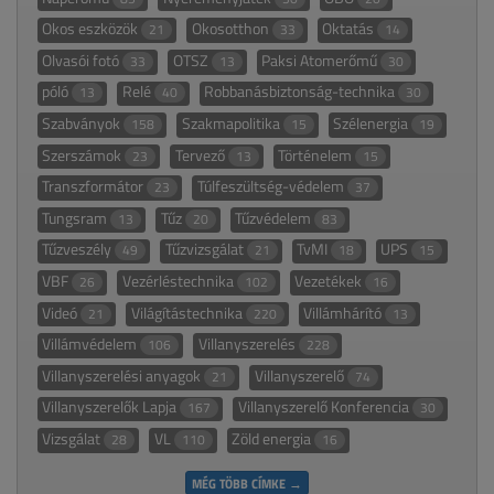
Okos eszközök
Okosotthon
Oktatás
21
33
14
Olvasói fotó
OTSZ
Paksi Atomerőmű
33
13
30
póló
Relé
Robbanásbiztonság-technika
13
40
30
Szabványok
Szakmapolitika
Szélenergia
158
15
19
Szerszámok
Tervező
Történelem
23
13
15
Transzformátor
Túlfeszültség-védelem
23
37
Tungsram
Tűz
Tűzvédelem
13
20
83
Tűzveszély
Tűzvizsgálat
TvMI
UPS
49
21
18
15
VBF
Vezérléstechnika
Vezetékek
26
102
16
Videó
Világítástechnika
Villámhárító
21
220
13
Villámvédelem
Villanyszerelés
106
228
Villanyszerelési anyagok
Villanyszerelő
21
74
Villanyszerelők Lapja
Villanyszerelő Konferencia
167
30
Vizsgálat
VL
Zöld energia
28
110
16
MÉG TÖBB CÍMKE →