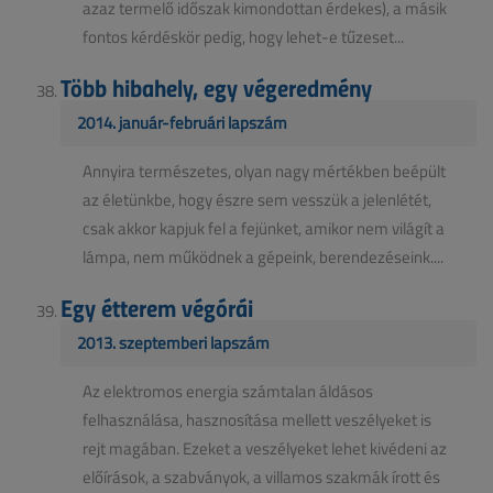
azaz termelő időszak kimondottan érdekes), a másik
fontos kérdéskör pedig, hogy lehet-e tűzeset...
Több hibahely, egy végeredmény
2014. január-februári lapszám
Annyira természetes, olyan nagy mértékben beépült
az életünkbe, hogy észre sem vesszük a jelenlétét,
csak akkor kapjuk fel a fejünket, amikor nem világít a
lámpa, nem működnek a gépeink, berendezéseink....
Egy étterem végórái
2013. szeptemberi lapszám
Az elektromos energia számtalan áldásos
felhasználása, hasznosítása mellett veszélyeket is
rejt magában. Ezeket a veszélyeket lehet kivédeni az
előírások, a szabványok, a villamos szakmák írott és