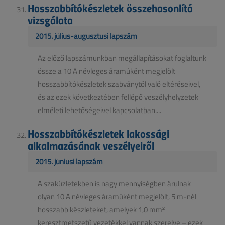
Hosszabbítókészletek összehasonlító
vizsgálata
2015. július-augusztusi lapszám
Az előző lapszámunkban megállapításokat foglaltunk
össze a 10 A névleges áramúként megjelölt
hosszabbítókészletek szabványtól való eltéréseivel,
és az ezek következtében fellépő veszélyhelyzetek
elméleti lehetőségeivel kapcsolatban....
Hosszabbítókészletek lakossági
alkalmazásának veszélyeiről
2015. júniusi lapszám
A szaküzletekben is nagy mennyiségben árulnak
olyan 10 A névleges áramúként megjelölt, 5 m-nél
hosszabb készleteket, amelyek 1,0 mm²
keresztmetszetű vezetékkel vannak szerelve – ezek