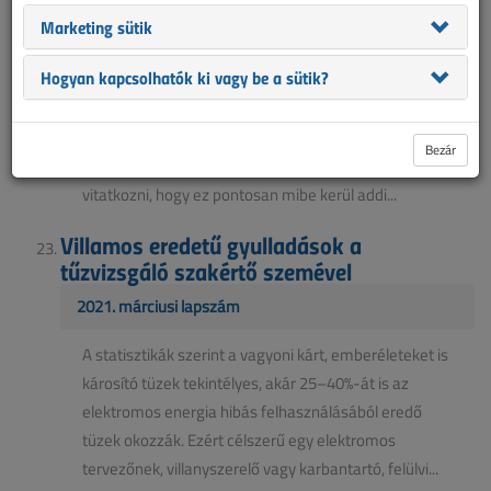
Marketing sütik
2021. áprilisi lapszám
Hogyan kapcsolhatók ki vagy be a sütik?
Még a nem villamos végzettségű emberek számára
is világos, hogy a valaki más által előállított terméket,
szolgáltatást – jelen esetben az elektromos energiát
Bezár
– a fogyasztónak meg kell fizetnie. Arról lehet
vitatkozni, hogy ez pontosan mibe kerül addi...
Villamos eredetű gyulladások a
tűzvizsgáló szakértő szemével
2021. márciusi lapszám
A statisztikák szerint a vagyoni kárt, emberéleteket is
károsító tüzek tekintélyes, akár 25–40%-át is az
elektromos energia hibás felhasználásából eredő
tüzek okozzák. Ezért célszerű egy elektromos
tervezőnek, villanyszerelő vagy karbantartó, felülvi...