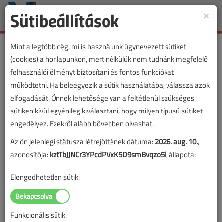
Sütibeállítások
×
Toggle
naviga
Mint a legtöbb cég, mi is használunk úgynevezett sütiket
(cookies) a honlapunkon, mert nélkülük nem tudnánk megfelelő
felhasználói élményt biztosítani és fontos funkciókat
Rovat: tűzvédelem
működtetni. Ha beleegyezik a sütik használatába, válassza azok
elfogadását. Önnek lehetősége van a feltétlenül szükséges
„tűzvédelem” rovatba sorolt tartalmak
sütiken kívül egyénileg kiválasztani, hogy milyen típusú sütiket
engedélyez. Ezekről alább bővebben olvashat.
Az ön jelenlegi státusza létrejöttének dátuma:
2026. aug. 10.
,
azonosítója:
kztTbJJNCr3YPcdPVxK5D9smBvqzo5l
, állapota:
Elengedhetetlen sütik:
Funkcionális sütik: