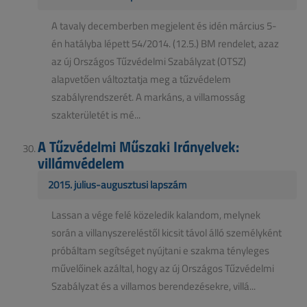
A tavaly decemberben megjelent és idén március 5-
én hatályba lépett 54/2014. (12.5.) BM rendelet, azaz
az új Országos Tűzvédelmi Szabályzat (OTSZ)
alapvetően változtatja meg a tűzvédelem
szabályrendszerét. A markáns, a villamosság
szakterületét is mé...
A Tűzvédelmi Műszaki Irányelvek:
villámvédelem
2015. július-augusztusi lapszám
Lassan a vége felé közeledik kalandom, melynek
során a villanyszereléstől kicsit távol álló személyként
próbáltam segítséget nyújtani e szakma tényleges
művelőinek azáltal, hogy az új Országos Tűzvédelmi
Szabályzat és a villamos berendezésekre, villá...