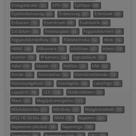
Energiatárolás
EPH
Építőipar
32
16
58
Épületvillamosság
Érdekesség
Erőművek
45
97
33
Erősáram
Események
Eszközeink
15
69
46
Ezt láttam
Felülvizsgálat
Fogyasztásmérő
26
35
48
Fogyasztásmérőhely
Fűtéstechnika
Hírek
19
14
14
HMKE
Hőkamera
InfoShow
Interjú
18
13
47
13
Inverter
IP kamera
Jogszabályok
19
14
53
Kábel
Képzés
Kiállítás
KNX
15
17
23
32
Kontár
Koronavírus
Közműcsatlakozás
43
24
13
Közműszolgáltató
Közvilágítás
Lakatfogó
16
26
25
Lapajánló
LED
Madárvédelem
16
138
14
Mavir
Megújuló energetika
23
111
Méréstechnika
Mérőhely
Mozgásérzékelő
61
23
15
MSZ HD 60364
MVM
Napelem
45
19
207
Napelemes pályázat
Napenergia
18
180
Naperőmű
Nyereményjáték
OBO
85
30
20