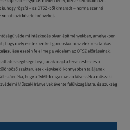
se kapcsán – egymás mellett lehet, illetve kell alkalmazni.
is, hogy rögzíti – az OTSZ-ből kimaradt – norma szerinti
re vonatkozó követelményeket.
elentőségű védelmi intézkedés olyan építményekben, amelyekben
íti, hogy mely esetekben kell gondoskodni az elektrosztatikus
k teljesülése esetén felel meg a védelem az OTSZ előírásainak.
hathatós segítséget nyújtanak majd a tervezéshez és a
 különböző szakterületek képviselői könnyebben találjanak
arált szándéka, hogy a TvMI-k rugalmasan kövessék a műszaki
Tűzvédelmi Műszaki Irányelvek évente felülvizsgálatra, és szükség