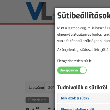
Sütibeállításo
Mint a legtöbb cég, mi is használ
élményt biztosítani és fontos fun
van a feltétlenül szükséges sütike
Az ön jelenlegi státusza létrejöt
Elengedhetetlen sütik:
Tudnivalók a sütikről
Lapszám:
Mik azok a sütik?
Tűzvédelem
Elengedhetetlen sütik