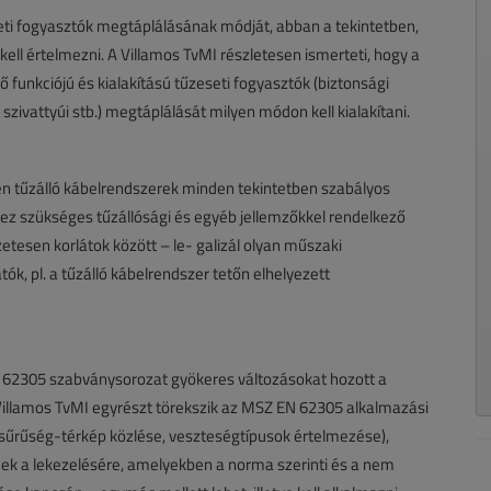
eti fogyasztók megtáplálásának módját, abban a tekintetben,
kell értelmezni. A Villamos TvMI részletesen ismerteti, hogy a
 funkciójú és kialakítású tűzeseti fogyasztók (biztonsági
 szivattyúi stb.) megtáplálását milyen módon kell kialakítani.
n tűzálló kábelrendszerek minden tekintetben szabályos
ez szükséges tűzállósági és egyéb jellemzőkkel rendelkező
tesen korlátok között – le- galizál olyan műszaki
, pl. a tűzálló kábelrendszer tetőn elhelyezett
 62305 szabványsorozat gyökeres változásokat hozott a
llamos TvMI egyrészt törekszik az MSZ EN 62305 alkalmazási
msűrűség-térkép közlése, veszteségtípusok értelmezése),
nek a lekezelésére, amelyekben a norma szerinti és a nem