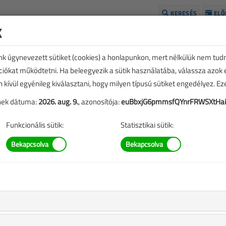
KERESÉS
ELŐ
k
H
unk úgynevezett sütiket (cookies) a honlapunkon, mert nélkülük nem tud
kciókat működtetni. Ha beleegyezik a sütik használatába, válassza azok
n kívül egyénileg kiválasztani, hogy milyen típusú sütiket engedélyez. E
tének dátuma:
2026. aug. 9.
, azonosítója:
euBbxjG6pmmsfQYnrFRWSXtHai
Funkcionális sütik:
Statisztikai sütik:
TARTALOM