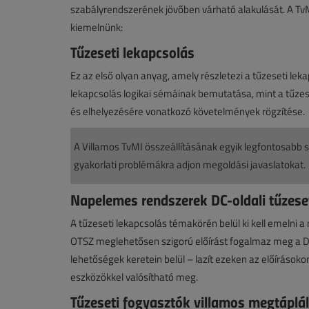
szabályrendszerének jövőben várható alakulását. A TvM
kiemelnünk:
Tűzeseti lekapcsolás
Ez az első olyan anyag, amely részletezi a tűzeseti le
lekapcsolás logikai sémáinak bemutatása, mint a tűzese
és elhelyezésére vonatkozó követelmények rögzítése.
A Villamos TvMI összeállításának egyik legfontosabb s
gyakorlati problémákra adjon megoldási javaslatokat.
Napelemes rendszerek DC-oldali tűzese
A tűzeseti lekapcsolás témakörén belül ki kell emelni
OTSZ meglehetősen szigorú előírást fogalmaz meg a DC-
lehetőségek keretein belül – lazít ezeken az előírásoko
eszközökkel valósítható meg.
Tűzeseti fogyasztók villamos megtáplá