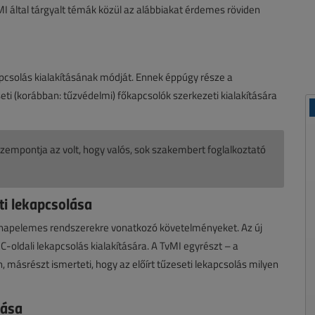
I által tárgyalt témák közül az alábbiakat érdemes röviden
kapcsolás kialakításának módját. Ennek éppúgy része a
ti (korábban: tűzvédelmi) főkapcsolók szerkezeti kialakítására
zempontja az volt, hogy valós, sok szakembert foglalkoztató
ti lekapcsolása
 a napelemes rendszerekre vonatkozó követelményeket. Az új
oldali lekapcsolás kialakítására. A TvMI egyrészt – a
n, másrészt ismerteti, hogy az előírt tűzeseti lekapcsolás milyen
lása