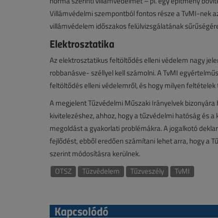
norma szerinti villámvédelmet – pl. egy építmény bővíté
Villámvédelmi szempontból fontos része a TvMI-nek az 
villámvédelem időszakos felülvizsgálatának sűrűségé
Elektrosztatika
Az elektrosztatikus feltöltődés elleni védelem nagy j
robbanásve- széllyel kell számolni. A TvMI egyértelműs
feltöltődés elleni védelemről, és hogy milyen feltétele
A megjelent Tűzvédelmi Műszaki Irányelvek bizonyára 
kivitelezéshez, ahhoz, hogy a tűzvédelmi hatóság és a
megoldást a gyakorlati problémákra. A jogalkotó dekl
fejlődést, ebből eredően számítani lehet arra, hogy a 
szerint módosításra kerülnek.
OTSZ
Tűzvédelem
Tűzveszély
TvMI
Kapcsolódó