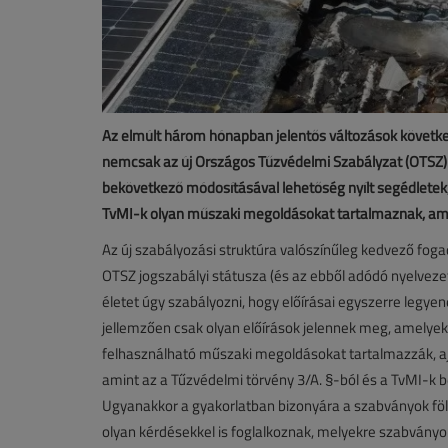
Az elmúlt három hónapban jelentős változások követk
nemcsak az új Országos Tűzvédelmi Szabályzat (OTSZ) 
bekövetkező módosításával lehetőség nyílt segédletek, 
TvMI-k olyan műszaki megoldásokat tartalmaznak, amel
Az új szabályozási struktúra valószínűleg kedvező foga
OTSZ jogszabályi státusza (és az ebből adódó nyelvezet
életet úgy szabályozni, hogy előírásai egyszerre legye
jellemzően csak olyan előírások jelennek meg, amelyek a
felhasználható műszaki megoldásokat tartalmazzák, ajá
amint az a Tűzvédelmi törvény 3/A. §-ból és a TvMI-k be
Ugyanakkor a gyakorlatban bizonyára a szabványok föl
olyan kérdésekkel is foglalkoznak, melyekre szabványo