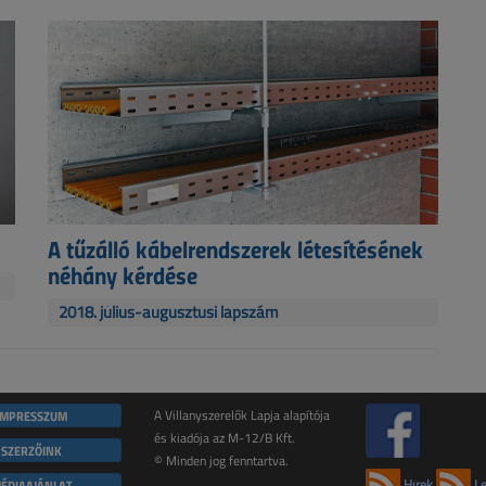
A tűzálló kábelrendszerek létesítésének
néhány kérdése
2018. július-augusztusi lapszám
IMPRESSZUM
A Villanyszerelők Lapja alapítója
és kiadója az M-12/B Kft.
SZERZŐINK
© Minden jog fenntartva.
ÉDIAAJÁNLAT
Hírek
Le