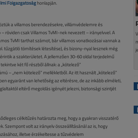
lmi Főigazgatóság
honlapján.
köztük a villamos berendezésekre, villámvédelemre és
ó – röviden csak Villamos TvMI-nek nevezett – irányelvvel. A
V
amos TvMI tarthat számot, bár villamos vonatkozásai vannak a
m
l. tűzgátló tömítések létesítése), és bizony-nyal lesznek még
j
rintik a szakterületet. A jellemzően 30-60 oldal terjedelmű
ekintve két fő részből állnak: a „kötelező”
mú – „nem kötelező” mellékletből. Az itt használt „kötelező”
mben egyaránt van lehetőség az eltérésre, de az inkább elméleti,
ltaktól eltérő megoldás igényét jelezni, biztonsági szintjét
sődleges célkitűzés határozta meg, hogy a gyakran visszatérő
 Szempont volt az irányelv összeállításánál az is, hogy
ásához, illetve érzékeltesse a tűzvédelem