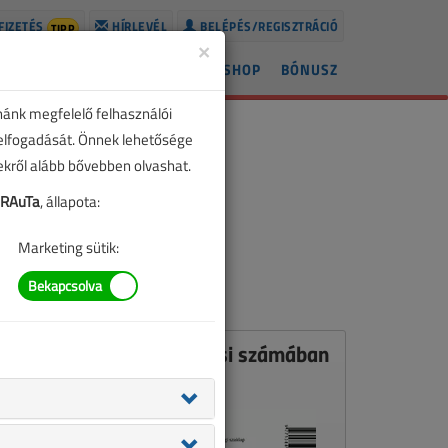
FIZETÉS
HÍRLEVÉL
BELÉPÉS/REGISZTRÁCIÓ
TIPP
×
ÍREK
LAPSZÁMOK
BLOG
SHOP
BÓNUSZ
nánk megfelelő felhasználói
 elfogadását. Önnek lehetősége
zekről alább bővebben olvashat.
RAuTa
, állapota:
Marketing sütik:
Ez a cikk a VL 2015. áprilisi számában
jelent meg.