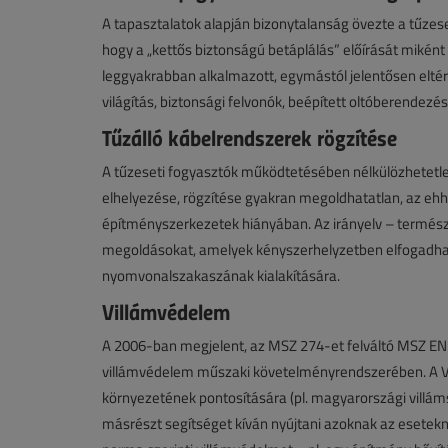
A tapasztalatok alapján bizonytalanság övezte a tűzes
hogy a „kettős biztonságú betáplálás” előírását miként 
leggyakrabban alkalmazott, egymástól jelentősen eltérő
világítás, biztonsági felvonók, beépített oltóberendezés
Tűzálló kábelrendszerek rögzítése
A tűzeseti fogyasztók működtetésében nélkülözhetetle
elhelyezése, rögzítése gyakran megoldhatatlan, az ehh
építményszerkezetek hiányában. Az irányelv – természe
megoldásokat, amelyek kényszerhelyzetben elfogadhatók
nyomvonalszakaszának kialakítására.
Villámvédelem
A 2006-ban megjelent, az MSZ 274-et felváltó MSZ EN
villámvédelem műszaki követelményrendszerében. A Vi
környezetének pontosítására (pl. magyarországi villá
másrészt segítséget kíván nyújtani azoknak az esetek