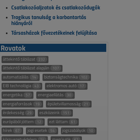
Csatlakozóaljzatok és csatlakozódugók
Tragikus tanulság a karbantartás
hiányáról
Társasházak fővezetékeinek felújítása
Rovatok
áttekintő táblázat
232
áttekintő táblázat alapján
107
automatizálás
biztonságtechnika
14
102
EIB technológia
elektromos autó
43
17
energetika
energiaellátás
57
30
energiaforrások
épületvillamosság
19
21
érdekesség
eszközeink
29
151
európából jöttem
ezt láttam
12
61
hírek
jogi esetek
jogszabályok
67
54
10
környezetvédelem
megújulók
14
62