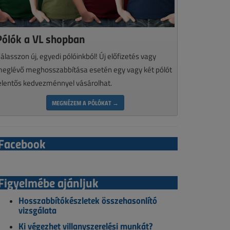
Pólók a VL shopban
álasszon új, egyedi pólóinkból! Új előfizetés vagy
eglévő meghosszabbítása esetén egy vagy két pólót
elentős kedvezménnyel vásárolhat.
MEGNÉZEM A PÓLÓKAT →
Facebook
Figyelmébe ajánljuk
Hosszabbítókészletek összehasonlító
vizsgálata
Ki végezhet villanyszerelési munkát?