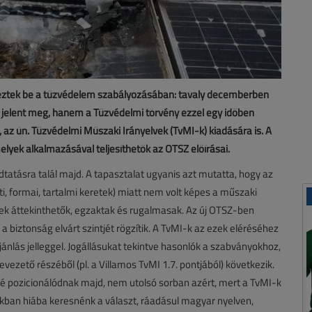
eztek be a tűzvédelem szabályozásában: tavaly decemberben
jelent meg, hanem a Tűzvédelmi törvény ezzel egy időben
az ún. Tűzvédelmi Műszaki Irányelvek (TvMI-k) kiadására is. A
yek alkalmazásával teljesíthetők az OTSZ előírásai.
dtatásra talál majd. A tapasztalat ugyanis azt mutatta, hogy az
i, formai, tartalmi keretek) miatt nem volt képes a műszaki
nek áttekinthetők, egzaktak és rugalmasak. Az új OTSZ-ben
 biztonság elvárt szintjét rögzítik. A TvMI-k az ezek eléréséhez
nlás jelleggel. Jogállásukat tekintve hasonlók a szabványokhoz,
vezető részéből (pl. a Villamos TvMI 1.7. pontjából) következik.
é pozicionálódnak majd, nem utolsó sorban azért, mert a TvMI-k
kban hiába keresnénk a választ, ráadásul magyar nyelven,