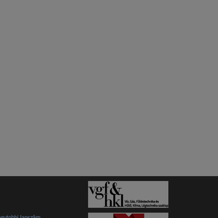
gutóbbi lapszám