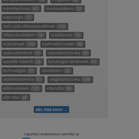
méréstechnika
munkavédelem
61
37
napenergia
17
nem csak villanyszerelőknek
119
robbanásvédelem
szabályozás
16
13
szabványok
szakmakörnyezet
136
99
szakmatörténet
számítástechnika
15
28
szerelők közelről
tanulságos történetek
26
97
technológiák
tűzvédelem
27
52
vezérléstechnika
világítástechnika
97
138
villámvédelem
vitaindító
110
34
zöld oldal
28
MÉG TÖBB ROVAT →
Lapunkat rendszeresen szemlézi az