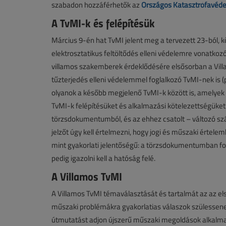
szabadon hozzáférhetők az
Országos Katasztrófavéde
A TvMI-k és felépítésük
Március 9-én hat TvMI jelent meg a tervezett 23-ból, 
elektrosztatikus feltöltődés elleni védelemre vonatkoz
villamos szakemberek érdeklődésére elsősorban a Vill
tűzterjedés elleni védelemmel foglalkozó TvMI-nek is (p
olyanok a később megjelenő TvMI-k között is, amelyek é
TvMI-k felépítésüket és alkalmazási kötelezettségüket t
törzsdokumentumból, és az ehhez csatolt – változó szá
jelzőt úgy kell értelmezni, hogy jogi és műszaki értele
mint gyakorlati jelentőségű: a törzsdokumentumban fogla
pedig igazolni kell a hatóság felé.
A Villamos TvMI
A Villamos TvMI témaválasztását és tartalmát az az el
műszaki problémákra gyakorlatias válaszok szülessenek.
útmutatást adjon újszerű műszaki megoldások alkalmaz