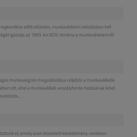
megkezdése előtt előzetes, munkavédelmi oktatásban kell
ségét igazolja az 1993. évi XCIII. törvény a munkavédelemről
.
ágos munkavégzés megvalósítása céljából, a munkavállalók
n ott, ahol a munkavállaló veszélyforrás hatásának lehet
szközök,...
tottunk el, amely azon összetett követelmény-rendszer