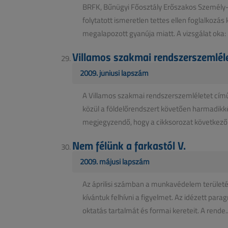
BRFK, Bűnügyi Főosztály Erőszakos Személy-
folytatott ismeretlen tettes ellen foglalkozá
megalapozott gyanúja miatt. A vizsgálat oka: 2
Villamos szakmai rendszerszemlélet
2009. júniusi lapszám
A Villamos szakmai rendszerszemléletet című
közül a földelőrendszert követően harmadikkén
megjegyzendő, hogy a cikksorozat következő 
Nem félünk a farkastól V.
2009. májusi lapszám
Az áprilisi számban a munkavédelem terület
kívántuk felhívni a figyelmet. Az idézett pa
oktatás tartalmát és formai kereteit. A rende..