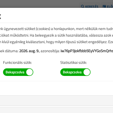
KERESÉS
ELŐ
k
H
unk úgynevezett sütiket (cookies) a honlapunkon, mert nélkülük nem tud
kciókat működtetni. Ha beleegyezik a sütik használatába, válassza azok
n kívül egyénileg kiválasztani, hogy milyen típusú sütiket engedélyez. E
tének dátuma:
2026. aug. 9.
, azonosítója:
iw76pP3jokfbbb5EyVYGoSmQrhs
Funkcionális sütik:
Statisztikai sütik:
rtalmak