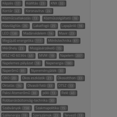
Képzés
Kiállítás
KNX
17
23
32
Kontár
Koronavírus
43
24
Közműcsatlakozás
Közműszolgáltató
13
16
Közvilágítás
Lakatfogó
Lapajánló
26
25
16
LED
Madárvédelem
Mavir
138
14
23
Megújuló energetika
Méréstechnika
111
61
Mérőhely
Mozgásérzékelő
23
15
MSZ HD 60364
MVM
Napelem
45
19
207
Napelemes pályázat
Napenergia
18
180
Naperőmű
Nyereményjáték
85
30
OBO
Okos eszközök
Okosotthon
20
21
33
Oktatás
Olvasói fotó
OTSZ
14
33
13
Paksi Atomerőmű
póló
Relé
30
13
40
Robbanásbiztonság-technika
30
Szabványok
Szakmapolitika
158
15
Szélenergia
Szerszámok
Tervező
19
23
13