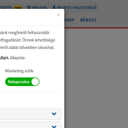
FIZETÉS
HÍRLEVÉL
BELÉPÉS/REGISZTRÁCIÓ
TIPP
×
ÍREK
LAPSZÁMOK
BLOG
SHOP
BÓNUSZ
nánk megfelelő felhasználói
 elfogadását. Önnek lehetősége
zekről alább bővebben olvashat.
Jkp4
, állapota:
Marketing sütik: