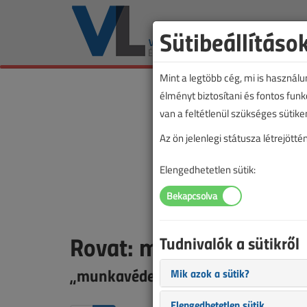
Sütibeállításo
Mint a legtöbb cég, mi is használ
élményt biztosítani és fontos fun
van a feltétlenül szükséges sütike
Az ön jelenlegi státusza létrejöt
Elengedhetetlen sütik:
Rovat: munkavédelem
Tudnivalók a sütikről
„munkavédelem” rovatba sorolt ta
Mik azok a sütik?
Elengedhetetlen sütik