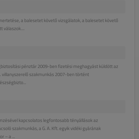
ertetése, a balesetet követő vizsgálatok, a balesetet követő
 válaszok....
biztosítási pénztár 2009-ben fizetési meghagyást küldött az
 D. villanyszerelő szakmunkás 2007-ben történt
szségbizto...
emzésével kapcsolatos legfontosabb tényállások az
ácsoló szakmunkás, a G. A. Kft. egyik vidéki gyárának
r – a ...