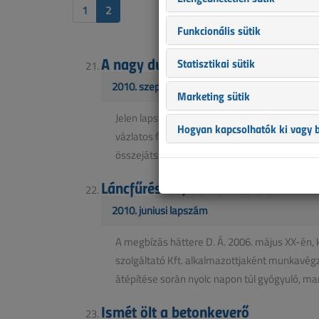
1
2
Funkcionális sütik
A nagy durranás
Statisztikai sütik
2010. szeptemberi lapszám
Marketing sütik
Jelen lapszámunk munkavédelmi rovatában egy
Hogyan kapcsolhatók ki vagy b
vázlatos formában. A publikáció célja annak
összejátszása a karbantartó cég minőségi m
Láncfűrészes, de nem texasi
2010. júniusi lapszám
A megbízás háttere D. Á. 2006. május XX-én, k
szolgáltató Kft. alkalmazottjaként munkavégz
átépítése során nyolc napon túl gyógyuló, ma
Ismét ölt a betonkeverő