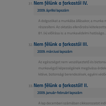
Nem félünk a farkastól IV.
2009. áprilisi lapszám
A dolgozókat a munkába állásakor, a munka 
részesíteni. Az oktatás ellenőrzési kötelezett
81. (4) előírása is: a munkavédelmi hatóságo..
Nem félünk a farkastól III.
2009. márciusi lapszám
Az egészséget nem veszélyeztető és biztons
munkavégző képességének megóvása érdekébe
kitéve, biztonsági berendezések, egyéni védőe
Nem félünk a farkastól! II.
2009. január-februári lapszám
A lap decemberi számában cikksorozatot indí