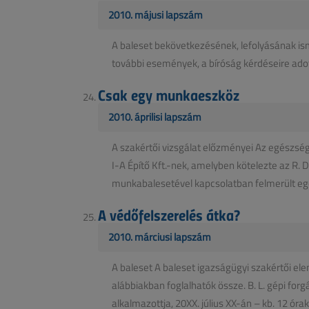
2010. májusi lapszám
A baleset bekövetkezésének, lefolyásának ism
további események, a bíróság kérdéseire adott
Csak egy munkaeszköz
2010. áprilisi lapszám
A szakértői vizsgálat előzményei Az egészség
I-A Építő Kft.-nek, amelyben kötelezte az R.
munkabalesetével kapcsolatban felmerült egé
A védőfelszerelés átka?
2010. márciusi lapszám
A baleset A baleset igazságügyi szakértői el
alábbiakban foglalhatók össze. B. L. gépi forg
alkalmazottja, 20XX. július XX-án – kb. 12 órako