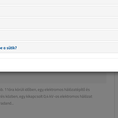
 vegyi üzemben történt baleset rekonstrukcióját közöljük
e a sütik?
 nyomatékosítása, hogy a körülmények szerencsétlen
unka-végzése é...
b. 11óra körüli időben, egy elektromos hálózatépítő és
és közben, egy kikapcsolt 0,4 kV-os elektromos hálózat
radand...