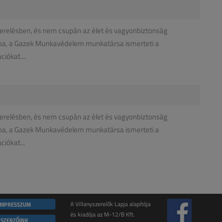
erelésben, és nem csupán az élet és vagyonbiztonság
aba, a Gazek Munkavédelem munkatársa ismerteti a
iókat....
erelésben, és nem csupán az élet és vagyonbiztonság
aba, a Gazek Munkavédelem munkatársa ismerteti a
iókat...
IMPRESSZUM
A Villanyszerelők Lapja alapítója
és kiadója az M-12/B Kft.
SZERZŐINK