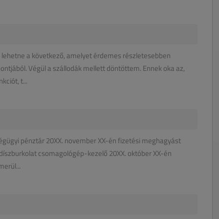
s lehetne a következő, amelyet érdemes részletesebben
tjából. Végül a szállodák mellett döntöttem. Ennek oka az,
ciót, t...
ségügyi pénztár 20XX. november XX-én fizetési meghagyást
B. díszburkolat csomagológép-kezelő 20XX. október XX-én
erül...