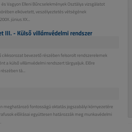
 és Vagyon Elleni Bűncselekmények Osztálya vizsgálatot
s körében elkövetett, veszélyeztetés vétségének
00X. június XX...
 III. - Külső villámvédelmi rendszer
 cikksorozat bevezető részében felsorolt rendszerelemek
t a külső villámvédelmi rendszert tárgyaljuk. Előre
részében tá...
én meghatározó fontosságú oktatás jogszabályi környezetére
ragrafusok előírásai együttesen határozzák meg munkavédelmi
.