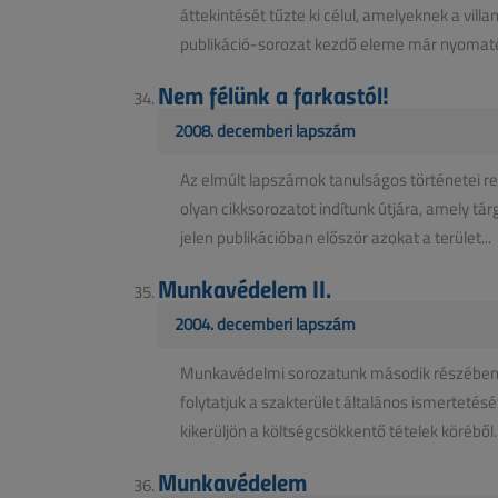
áttekintését tűzte ki célul, amelyeknek a villa
publikáció-sorozat kezdő eleme már nyomaté
Nem félünk a farkastól!
2008. decemberi lapszám
Az elmúlt lapszámok tanulságos történetei r
olyan cikksorozatot indítunk útjára, amely tár
jelen publikációban először azokat a terület...
Munkavédelem II.
2004. decemberi lapszám
Munkavédelmi sorozatunk második részében –
folytatjuk a szakterület általános ismerteté
kikerüljön a költségcsökkentő tételek köréből..
Munkavédelem