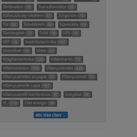
Történelem
Transzformátor
15
23
Túlfeszültség-védelem
Tungsram
37
13
Tűz
Tűzvédelem
Tűzveszély
20
83
49
Tűzvizsgálat
TvMI
UPS
21
18
15
VBF
Vezérléstechnika
26
102
Vezetékek
Videó
16
21
Világítástechnika
Villámhárító
220
13
Villámvédelem
Villanyszerelés
106
228
Villanyszerelési anyagok
Villanyszerelő
21
74
Villanyszerelők Lapja
167
Villanyszerelő Konferencia
Vizsgálat
30
28
VL
Zöld energia
110
16
MÉG TÖBB CÍMKE →