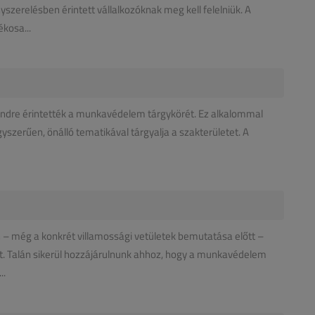
nyszerelésben érintett vállalkozóknak meg kell felelniük. A
kosa...
endre érintették a munkavédelem tárgykörét. Ez alkalommal
gyszerűen, önálló tematikával tárgyalja a szakterületet. A
 még a konkrét villamossági vetületek bemutatása előtt –
sét. Talán sikerül hozzájárulnunk ahhoz, hogy a munkavédelem
..