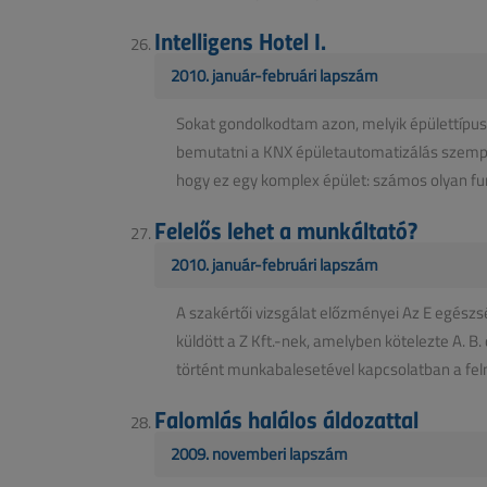
Intelligens Hotel I.
2010. január-februári lapszám
Sokat gondolkodtam azon, melyik épülettípu
bemutatni a KNX épületautomatizálás szempon
hogy ez egy komplex épület: számos olyan funk
Felelős lehet a munkáltató?
2010. január-februári lapszám
A szakértői vizsgálat előzményei Az E egész
küldött a Z Kft.-nek, amelyben kötelezte A. 
történt munkabalesetével kapcsolatban a felm
Falomlás halálos áldozattal
2009. novemberi lapszám