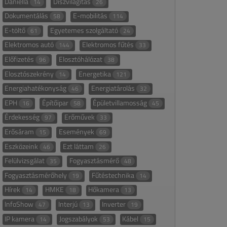
Daniella
Díszvilágítás
14
26
Dokumentálás
E-mobilitás
58
114
E-töltő
Egyetemes szolgáltató
61
24
Elektromos autó
Elektromos fűtés
144
33
Előfizetés
Elosztóhálózat
96
38
Elosztószekrény
Energetika
14
121
Energiahatékonyság
Energiatárolás
46
32
EPH
Építőipar
Épületvillamosság
16
58
45
Érdekesség
Erőművek
97
33
Erősáram
Események
15
69
Eszközeink
Ezt láttam
46
26
Felülvizsgálat
Fogyasztásmérő
35
48
Fogyasztásmérőhely
Fűtéstechnika
19
14
Hírek
HMKE
Hőkamera
14
18
13
InfoShow
Interjú
Inverter
47
13
19
IP kamera
Jogszabályok
Kábel
14
53
15