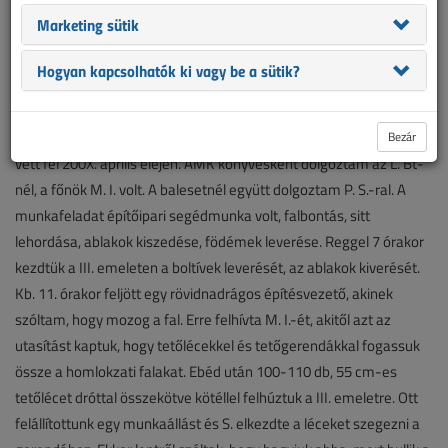
bontási munkái során halálos munkahelyi baleset történt. A fenti
Marketing sütik
ügyben eljáró nyomozó hatóság igazságügyi munkavédelmi
szakértői kivizsgálásra rendelt ki.
Hogyan kapcsolhatók ki vagy be a sütik?
A baleset bekövetkezésének ismertetése
S. Z. segédmunkás tanúvallomása alapján: „A X. u.-i munkára O. A.
Bezár
vett fel 200X. április elején. AMK könyvesként dolgoztam az L. Bt-
nél, a főnök M. I. volt. A balesetnél együtt dolgoztam P. S.-ral. A
munkafeladat építőipari segédmunka volt, falbontás, sitt
lehordása, ablakok kiszedése, födémek leverése. Reggel 7 órakor
kezdtük a III. emeleten a boltívek leverését, az ablakok kiverését.
Kb. 11. órakor feljött egy rövidnadrágos építésvezető, akinek
szóltam, hogy mozog a fal. Erre felhívta M. I.-ét, akitől azt az
utasítást kaptuk, hogy tetőlécekkel és tetőgerendákkal fogassuk
össze a homlokzati falakat. Ebéd után 100-110 db, 55 cm-es
tetőlécet dróttal összekötve kötéllel felhúztuk a III. emeletre. Ott
felállítottunk egy munkaállást és S. elkezdte a léceket szegezni a