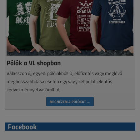
Pólók a VL shopban
Válasszon új, egyedi pólóinkból! Új előfizetés vagy meglévő
meghosszabbítása esetén egy vagy két pólót jelentős
kedvezménnyel vásárolhat.
MEGNÉZEM A PÓLÓKAT →
Facebook