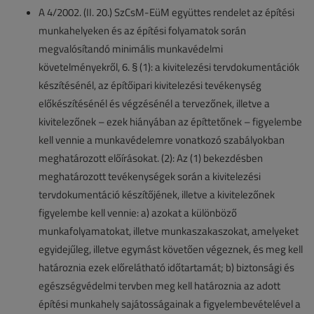
A 4/2002. (II. 20.) SzCsM-EüM együttes rendelet az építési
munkahelyeken és az építési folyamatok során
megvalósítandó minimális munkavédelmi
követelményekről, 6. § (1): a kivitelezési tervdokumentációk
készítésénél, az építőipari kivitelezési tevékenység
előkészítésénél és végzésénél a tervezőnek, illetve a
kivitelezőnek – ezek hiányában az építtetőnek – figyelembe
kell vennie a munkavédelemre vonatkozó szabályokban
meghatározott előírásokat. (2): Az (1) bekezdésben
meghatározott tevékenységek során a kivitelezési
tervdokumentáció készítőjének, illetve a kivitelezőnek
figyelembe kell vennie: a) azokat a különböző
munkafolyamatokat, illetve munkaszakaszokat, amelyeket
egyidejűleg, illetve egymást követően végeznek, és meg kell
határoznia ezek előrelátható időtartamát; b) biztonsági és
egészségvédelmi tervben meg kell határoznia az adott
építési munkahely sajátosságainak a figyelembevételével a