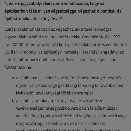
1. Van-e jogszabályi előírás arra vonatkozóan, hogy az
építőiparban ki és milyen végzettséggel végezheti a bontási- és
építési munkálatok irányítását?
Építési szakmunkát csak az végezhet, aki a tevékenységre
jogszabályban előírt szakmai feltételekkel rendelkezik. Az 1997.
évi LXXVIII. Törvény az épített környezet alakításáról és védelméről
39. § (1) kimondja: az építésügyi hatósági (létesítési) engedélyhez
kötött építmények építőipari kivitelezési tevékenysége akkor
folytatható, ha:
az építőipari kivitelezés az építési tevékenységet folytató
egyéni vállalkozó vagy gazdasági társaság (a továbbiakban:
kivitelező) tevékenységi körében szerepel,
az építési munkálatok irányítását és a kivitelezési
tevékenységet névjegyzékbe vett olyan felelős műszaki
vezető irányítja, aki a kivitelezővel tagsági, alkalmazotti vagy
megbízotti jogviszonyban áll, és aki a kivitelezési
tevékenység szakirányának megfelelő jogosultsággal és