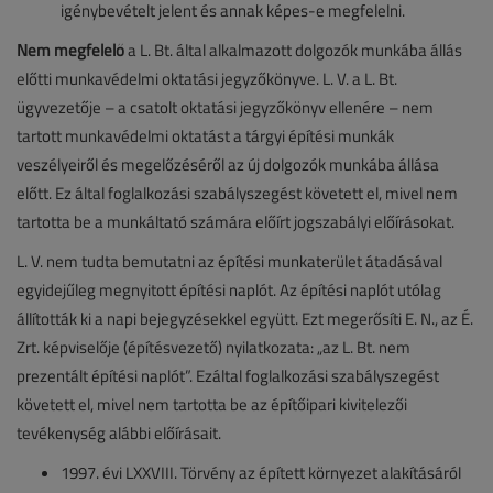
igénybevételt jelent és annak képes-e megfelelni.
Nem megfelelő
a L. Bt. által alkalmazott dolgozók munkába állás
előtti munkavédelmi oktatási jegyzőkönyve. L. V. a L. Bt.
ügyvezetője – a csatolt oktatási jegyzőkönyv ellenére – nem
tartott munkavédelmi oktatást a tárgyi építési munkák
veszélyeiről és megelőzéséről az új dolgozók munkába állása
előtt. Ez által foglalkozási szabályszegést követett el, mivel nem
tartotta be a munkáltató számára előírt jogszabályi előírásokat.
L. V. nem tudta bemutatni az építési munkaterület átadásával
egyidejűleg megnyitott építési naplót. Az építési naplót utólag
állították ki a napi bejegyzésekkel együtt. Ezt megerősíti E. N., az É.
Zrt. képviselője (építésvezető) nyilatkozata: „az L. Bt. nem
prezentált építési naplót”. Ezáltal foglalkozási szabályszegést
követett el, mivel nem tartotta be az építőipari kivitelezői
tevékenység alábbi előírásait.
1997. évi LXXVIII. Törvény az épített környezet alakításáról