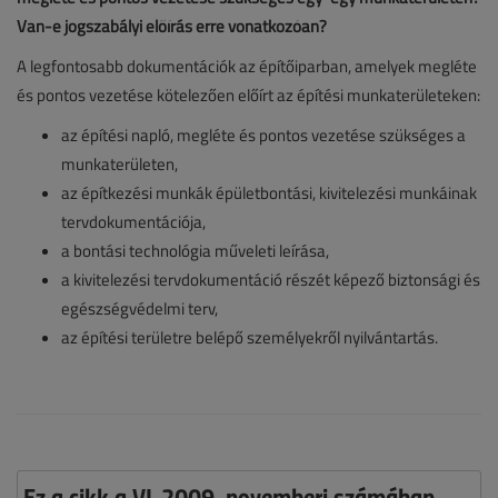
Van-e jogszabályi előírás erre vonatkozóan?
A legfontosabb dokumentációk az építőiparban, amelyek megléte
és pontos vezetése kötelezően előírt az építési munkaterületeken:
az építési napló, megléte és pontos vezetése szükséges a
munkaterületen,
az építkezési munkák épületbontási, kivitelezési munkáinak
tervdokumentációja,
a bontási technológia műveleti leírása,
a kivitelezési tervdokumentáció részét képező biztonsági és
egészségvédelmi terv,
az építési területre belépő személyekről nyilvántartás.
Ez a cikk a VL 2009. novemberi számában