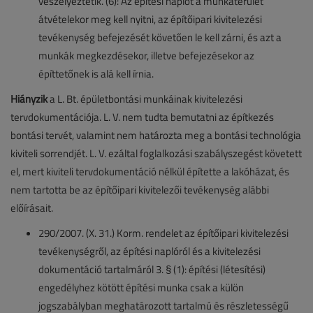
veszélyeztetik. (6): Az építési naplót a munkaterület
átvételekor meg kell nyitni, az építőipari kivitelezési
tevékenység befejezését követően le kell zárni, és azt a
munkák megkezdésekor, illetve befejezésekor az
építtetőnek is alá kell írnia.
Hiányzik
a L. Bt. épületbontási munkáinak kivitelezési
tervdokumentációja. L. V. nem tudta bemutatni az építkezés
bontási tervét, valamint nem határozta meg a bontási technológia
kiviteli sorrendjét. L. V. ezáltal foglalkozási szabályszegést követett
el, mert kiviteli tervdokumentáció nélkül építette a lakóházat, és
nem tartotta be az építőipari kivitelezői tevékenység alábbi
előírásait.
290/2007. (X. 31.) Korm. rendelet az építőipari kivitelezési
tevékenységről, az építési naplóról és a kivitelezési
dokumentáció tartalmáról 3. § (1): építési (létesítési)
engedélyhez kötött építési munka csak a külön
jogszabályban meghatározott tartalmú és részletességű