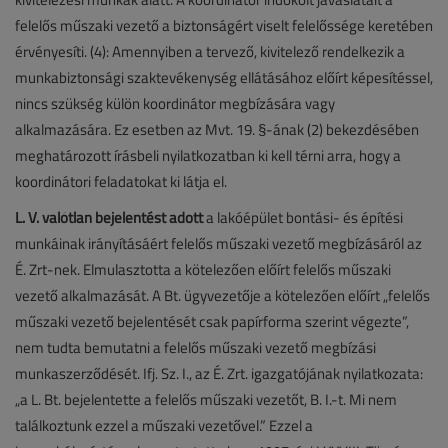
felelős műszaki vezető a biztonságért viselt felelőssége keretében
érvényesíti. (4): Amennyiben a tervező, kivitelező rendelkezik a
munkabiztonsági szaktevékenység ellátásához előírt képesítéssel,
nincs szükség külön koordinátor megbízására vagy
alkalmazására. Ez esetben az Mvt. 19. §-ának (2) bekezdésében
meghatározott írásbeli nyilatkozatban ki kell térni arra, hogy a
koordinátori feladatokat ki látja el.
L. V. valótlan bejelentést adott
a lakóépület bontási- és építési
munkáinak irányításáért felelős műszaki vezető megbízásáról az
É. Zrt-nek. Elmulasztotta a kötelezően előírt felelős műszaki
vezető alkalmazását. A Bt. ügyvezetője a kötelezően előírt „felelős
műszaki vezető bejelentését csak papírforma szerint végezte”,
nem tudta bemutatni a felelős műszaki vezető megbízási
munkaszerződését. Ifj. Sz. I., az É. Zrt. igazgatójának nyilatkozata:
„a L. Bt. bejelentette a felelős műszaki vezetőt, B. I.-t. Mi nem
találkoztunk ezzel a műszaki vezetővel.” Ezzel a