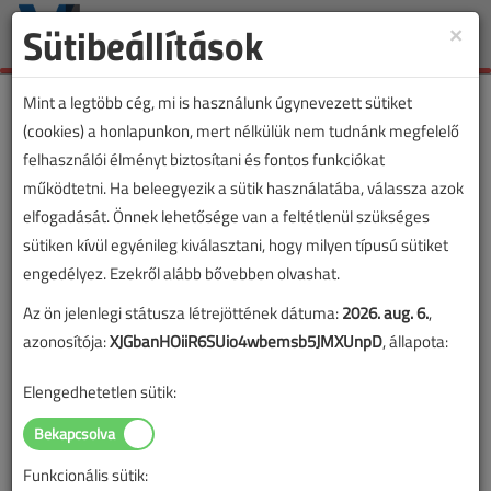
Sütibeállítások
×
Toggle
naviga
Mint a legtöbb cég, mi is használunk úgynevezett sütiket
(cookies) a honlapunkon, mert nélkülük nem tudnánk megfelelő
felhasználói élményt biztosítani és fontos funkciókat
működtetni. Ha beleegyezik a sütik használatába, válassza azok
elfogadását. Önnek lehetősége van a feltétlenül szükséges
sütiken kívül egyénileg kiválasztani, hogy milyen típusú sütiket
engedélyez. Ezekről alább bővebben olvashat.
Az ön jelenlegi státusza létrejöttének dátuma:
2026. aug. 6.
,
azonosítója:
XJGbanHOiiR6SUio4wbemsb5JMXUnpD
, állapota:
Elengedhetetlen sütik:
Funkcionális sütik:
Lapszám: