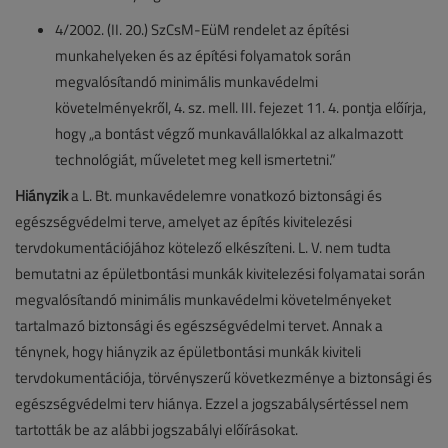
4/2002. (II. 20.) SzCsM-EüM rendelet az építési
munkahelyeken és az építési folyamatok során
megvalósítandó minimális munkavédelmi
követelményekről, 4. sz. mell. III. fejezet 11. 4. pontja előírja,
hogy „a bontást végző munkavállalókkal az alkalmazott
technológiát, műveletet meg kell ismertetni.”
Hiányzik
a L. Bt. munkavédelemre vonatkozó biztonsági és
egészségvédelmi terve, amelyet az építés kivitelezési
tervdokumentációjához kötelező elkészíteni. L. V. nem tudta
bemutatni az épületbontási munkák kivitelezési folyamatai során
megvalósítandó minimális munkavédelmi követelményeket
tartalmazó biztonsági és egészségvédelmi tervet. Annak a
ténynek, hogy hiányzik az épületbontási munkák kiviteli
tervdokumentációja, törvényszerű következménye a biztonsági és
egészségvédelmi terv hiánya. Ezzel a jogszabálysértéssel nem
tartották be az alábbi jogszabályi előírásokat.