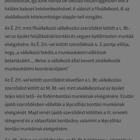
biztosították, így azok hiánya ok-okozati összefüggésben volt a
halálos baleset bekövetkezésével. A választ a fővállalkozó, ill. az
alvállalkozók kötelezettségei alapján kell vizsgálni.
Az É. Zrt. mint fővállalkozó vállalkozási szerződést kötött a L. Bt.-
vel az épület felújításánál bontási és vegyes építőmesteri munkák
elvégzésére. Az É. Zrt.-vel kötött szerződésük 4. 3. pontja előírja,
hogy „a vállalkozó felelős a munkavédelmi előírások
betartásáért…, illetve a vállalkozó által bevont alvállalkozók
munkavédelmi koordinációjáért.”
Az É. Zrt.-vel kötött szerződést követően a L. Bt. vállalkozási
szerződést kötött az M. Bt.-vel, mint alvállalkozóval az épület
teljes körű tető- és födémbontási munkáinak elvégzésére. Ezután
újabb szerződésben vállalták a lépcsőház bontási munkáinak
elvégzését. Majd ismét újabb szerződést kötöttek a III. emeleti
rétegrend és a válaszfalak bontására, valamint a lépcsőház
bontási munkáinak elvégzésére.
A L. Bt., illetve az alvállalkozója, az M. Bt. tulajdonosa, valamint az