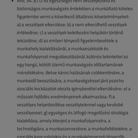
Mvt. 54. § (1): Az egészséget nem veszélyeztető és
biztonságos munkavégzés érdekében a munkáltató köteles
figyelembe venni a következő általános követelményeket:
a) a veszélyek elkerülése; b) a nem elkerülhető veszélyek
értékelése; c) a veszélyek keletkezési helyükön történő
leküzdése; d) az emberi tényező figyelembevétele a
munkahely kialakításánál, a munkaeszközök és
munkafolyamat megválasztásánál, különös tekintettel az
egy hangú, kötött ütemű munkavégzés időtartamának
mérséklésére, illetve káros hatásának csökkentésére, a
munkaidő beosztására, a munkavégzéssel járó pszicho
szociális kockázatok okozta igénybevétel elkerülésére; e) a
műszaki fejlődés eredményeinek alkalmazása; f) a
veszélyes helyettesítése veszélytelennel vagy kevésbé
veszélyessel; g) egységes és átfogó megelőzési stratégia
kialakítása, amely kiterjed a munkafolyamatra, a
technológiára, a munkaszervezésre, a munkafeltételekre, a
szociális kapcsolatokra és a munkakörnyezeti tényezők