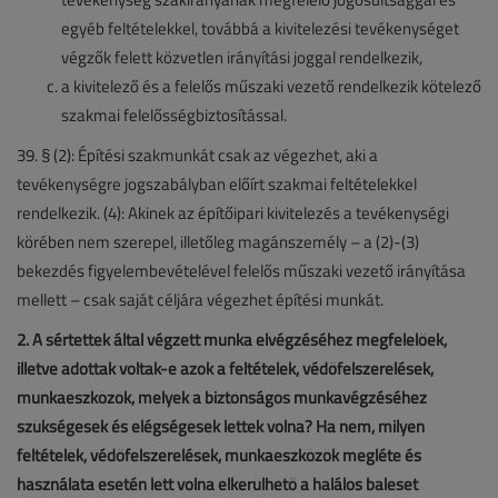
egyéb feltételekkel, továbbá a kivitelezési tevékenységet
végzők felett közvetlen irányítási joggal rendelkezik,
a kivitelező és a felelős műszaki vezető rendelkezik kötelező
szakmai felelősségbiztosítással.
39. § (2): Építési szakmunkát csak az végezhet, aki a
tevékenységre jogszabályban előírt szakmai feltételekkel
rendelkezik. (4): Akinek az építőipari kivitelezés a tevékenységi
körében nem szerepel, illetőleg magánszemély – a (2)-(3)
bekezdés figyelembevételével felelős műszaki vezető irányítása
mellett – csak saját céljára végezhet építési munkát.
2. A sértettek által végzett munka elvégzéséhez megfelelőek,
illetve adottak voltak-e azok a feltételek, védőfelszerelések,
munkaeszközök, melyek a biztonságos munkavégzéséhez
szükségesek és elégségesek lettek volna? Ha nem, milyen
feltételek, védőfelszerelések, munkaeszközök megléte és
használata esetén lett volna elkerülhető a halálos baleset