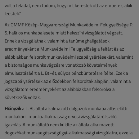
volt a feladat, nem tudom, hogy mit kerestek ott az emberek, akik
leestek.”
Az OMMF Közép-Magyarországi Munkavédelmi Felügyelősége P.
S. halálos munkabalesete miatt helyszíni vizsgálatot végzett.
Ennek a vizsgálatnak, valamint a tanúmeghallgatások
eredményeként a Munkavédelmi Felügyelőség a feltárt és az
alábbiakban felsorolt munkavédelmi szabálysértésekért, valamint
a biztonságos munkavégzésre vonatkozó követelmények
elmulasztásáért a L. Bt.-ét, súlyos pénzbüntetésre ítélte. Ezek a
jogszabálysértések az előzőekben felsoroltak alapján, valamint a
vizsgálatom eredményeként az alábbiakban felsorolva a
következők voltak.
Hiányzik
a L. Bt. által alkalmazott dolgozók munkába állás előtti
munkaköri- munkaalkalmasság orvosi vizsgálatáról szóló
igazolás. A munkáltató nem küldte az általa alkalmazott
dogozókat munkaegészségügyi-alkalmassági vizsgálatra, ezzel a