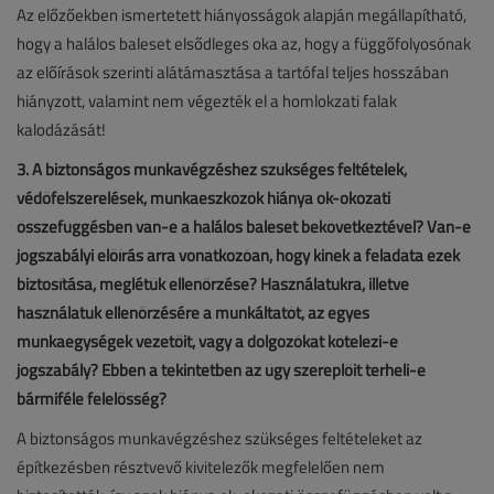
Az előzőekben ismertetett hiányosságok alapján megállapítható,
hogy a halálos baleset elsődleges oka az, hogy a függőfolyosónak
az előírások szerinti alátámasztása a tartófal teljes hosszában
hiányzott, valamint nem végezték el a homlokzati falak
kalodázását!
3. A biztonságos munkavégzéshez szükséges feltételek,
védőfelszerelések, munkaeszközök hiánya ok-okozati
összefüggésben van-e a halálos baleset bekövetkeztével? Van-e
jogszabályi előírás arra vonatkozóan, hogy kinek a feladata ezek
biztosítása, meglétük ellenőrzése? Használatukra, illetve
használatuk ellenőrzésére a munkáltatót, az egyes
munkaegységek vezetőit, vagy a dolgozókat kötelezi-e
jogszabály? Ebben a tekintetben az ügy szereplőit terheli-e
bármiféle felelősség?
A biztonságos munkavégzéshez szükséges feltételeket az
építkezésben résztvevő kivitelezők megfelelően nem