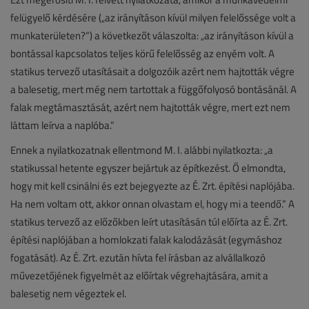
felügyelő kérdésére („az irányításon kívül milyen felelőssége volt a
munkaterületen?”) a következőt válaszolta: „az irányításon kívül a
bontással kapcsolatos teljes körű felelősség az enyém volt. A
statikus tervező utasításait a dolgozóik azért nem hajtották végre
a balesetig, mert még nem tartottak a függőfolyosó bontásánál. A
falak megtámasztását, azért nem hajtották végre, mert ezt nem
láttam leírva a naplóba.”
Ennek a nyilatkozatnak ellentmond M. I. alábbi nyilatkozta: „a
statikussal hetente egyszer bejártuk az építkezést. Ő elmondta,
hogy mit kell csinálni és ezt bejegyezte az É. Zrt. építési naplójába.
Ha nem voltam ott, akkor onnan olvastam el, hogy mi a teendő.” A
statikus tervező az előzőkben leírt utasításán túl előírta az É. Zrt.
építési naplójában a homlokzati falak kalodázását (egymáshoz
fogatását). Az É. Zrt. ezután hívta fel írásban az alvállalkozó
művezetőjének figyelmét az előírtak végrehajtására, amit a
balesetig nem végeztek el.