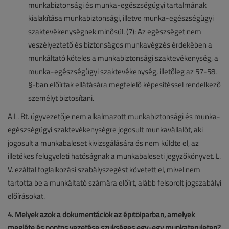
munkabiztonsági és munka-egészségügyi tartalmának
kialakítása munkabiztonsági, illetve munka-egészségügyi
szaktevékenységnek minősül. (7): Az egészséget nem
veszélyeztető és biztonságos munkavégzés érdekében a
munkáltató köteles a munkabiztonsági szaktevékenység, a
munka-egészségügyi szaktevékenység, illetőleg az 57-58.
§-ban előírtak ellátására megfelelő képesítéssel rendelkező
személyt biztosítani.
A L. Bt. ügyvezetője nem alkalmazott munkabiztonsági és munka-
egészségügyi szaktevékenységre jogosult munkavállalót, aki
jogosult a munkabaleset kivizsgálására és nem küldte el, az
illetékes felügyeleti hatóságnak a munkabaleseti jegyzőkönyvet. L.
V. ezáltal foglalkozási szabályszegést követett el, mivel nem
tartotta be a munkáltató számára előírt, alább felsorolt jogszabályi
előírásokat.
4. Melyek azok a dokumentációk az építőiparban, amelyek
megléte és pontos vezetése szükséges egy-egy munkaterületen?