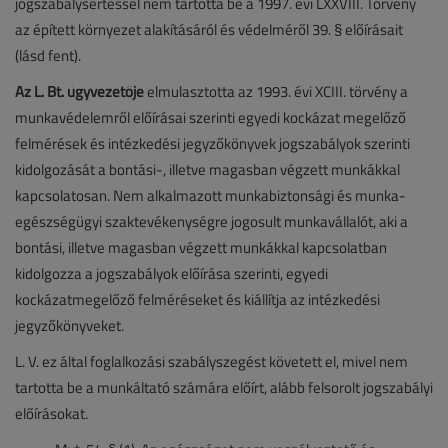
jogszabálysértéssel nem tartotta be a 1997. évi LXXVIII. Törvény
az épített környezet alakításáról és védelméről 39. § előírásait
(lásd fent).
Az L. Bt. ügyvezetője
elmulasztotta az 1993. évi XCIII. törvény a
munkavédelemről előírásai szerinti egyedi kockázat megelőző
felmérések és intézkedési jegyzőkönyvek jogszabályok szerinti
kidolgozását a bontási-, illetve magasban végzett munkákkal
kapcsolatosan. Nem alkalmazott munkabiztonsági és munka-
egészségügyi szaktevékenységre jogosult munkavállalót, aki a
bontási, illetve magasban végzett munkákkal kapcsolatban
kidolgozza a jogszabályok előírása szerinti, egyedi
kockázatmegelőző felméréseket és kiállítja az intézkedési
jegyzőkönyveket.
L. V. ez által foglalkozási szabályszegést követett el, mivel nem
tartotta be a munkáltató számára előírt, alább felsorolt jogszabályi
előírásokat.