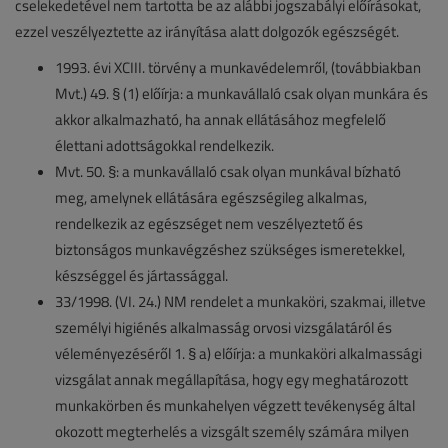
cselekedetével nem tartotta be az alábbi jogszabályi előírásokat,
ezzel veszélyeztette az irányítása alatt dolgozók egészségét.
1993. évi XCIII. törvény a munkavédelemről, (továbbiakban
Mvt.) 49. § (1) előírja: a munkavállaló csak olyan munkára és
akkor alkalmazható, ha annak ellátásához megfelelő
élettani adottságokkal rendelkezik.
Mvt. 50. §: a munkavállaló csak olyan munkával bízható
meg, amelynek ellátására egészségileg alkalmas,
rendelkezik az egészséget nem veszélyeztető és
biztonságos munkavégzéshez szükséges ismeretekkel,
készséggel és jártassággal.
33/1998. (VI. 24.) NM rendelet a munkaköri, szakmai, illetve
személyi higiénés alkalmasság orvosi vizsgálatáról és
véleményezéséről 1. § a) előírja: a munkaköri alkalmassági
vizsgálat annak megállapítása, hogy egy meghatározott
munkakörben és munkahelyen végzett tevékenység által
okozott megterhelés a vizsgált személy számára milyen