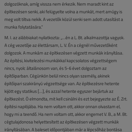
dolgozóknak, amíg vissza nem érkezik. Nem maradt kint az
építkezésen senki, aki felügyelte volna a munkát, mert amúgy is
meg volt tiltva nekik. A vezetők közül senki sem adott utasítást a
munka folytatására.”
M. I. az alábbiakat nyilatkozta: „…én a L. Bt. alkalmazottja vagyok.
A cég vezetője az élettársam, L. V. Én a cégnél művezetőként
dolgozok. A munkám az építkezésen végzett munkák irányítása.
Az építési, kivitelezési munkákkal kapcsolatos végzettségem
nincs, nyolc általánosom van, és 5-6 évet dolgoztam az
építőiparban. Cégünkön belül nincs olyan személy, akinek
építőipari szakirányú végzettsége van. Az építkezésre hetente
kijött egy statikus […], és azzal hetente egyszer bejártuk az
építkezést. Ö elmondta, mit kell csinálni és ezt bejegyezte az É. Zrt.
építési naplójába. Ha nem voltam ott, akkor onnan olvastam el,
hogy mi a teendő. Ha nem voltam ott, akkor engemet V. B., a M. Bt.
cégtulajdonosa helyettesített az építkezésen végzett munkák
irányításában. A baleset időpontjában már a lépcsőház bontása