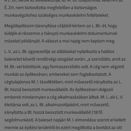
É. Zrt. nem biztosította megfelelően a biztonságos
munkavégzéshez szükséges munkavédelmi feltételeket.
Megállapításom bizonyítása céljából kértem az L. Bt.-ét, hogy
küldjék el részemre a hiányzó munkavédelmi dokumentumok
másolati példányát. A választ a mai napig nem kaptam meg.
L. V., az L. Bt. ügyvezetője az alábbiakat nyilatkozta a halálos
balesetet követő rendőrségi vizsgálat során: „a szerződés, amit az
M. Bt.-vel kötöttünk, egy formaszerződés volt. A cég nem végzett
munkát az építkezésen, embereket sem foglalkoztatott. A
cégtulajdonos M. I. távollétében, mint művezető irányította az L.
Bt. hozzá beosztott munkavállalóit. Az építkezésen dolgozó
emberek mindannyian a cég alkalmazásában álltak. M. I., aki L. V.
élettársa volt, az L. Bt. alkalmazottjaként, mint művezető,
irányította a Bt. hozzá beosztott munkavállalóit (18 fő
segédmunkást). A baleset napján M. I. elmondása szerint el kellett
mennie az építési területről és ezért megtiltotta a bontást az ott