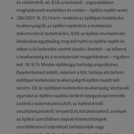
és védelméről, 40. § (3): a kivitelező – jogszabályban
meghatározott esetekben és módon – építési naplót vezet.
290/2007. (X. 31.) Korm. rendelet az építőipari kivitelezési
tevékenységről, az építési naplóról és a kivitelezési
dokumentáció tartalmáról 4. § (5): az építési munkaterület
átadásával egyidejűleg meg kell nyitni az építési naplót és
abban a (4) bekezdés szerinti átadás-átvételt – az időpont,
a tevékenység és a munkaterület megjelölésével – rögzíteni
kell. 18. § (1): Minden építésügyi hatósági engedélyhez
(bejelentéshez) kötött, valamint a Kbt. hatálya alá tartozó
építőipari kivitelezési tevékenységről építési naplót kell
vezetni. (3): Az építőipari kivitelezési tevékenység résztvevői
egymást az építési naplóba történő bejegyzéssel értesítik
azokról a tudomásukra jutott, az építést érintő
veszélyhelyzetekről, tényekről és körülményekről, amelyek
az építési szerződésen alapuló kötelezettségeik
szerződésszerű teljesítését befolyásolják vagy