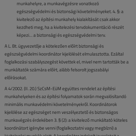
munkahelyre, a munkavégzésre vonatkozó
egészségvédelmi és biztonsági követelményeket. 4. §: a
kivitelező az építési munkahely kialakítását csak akkor
kezdheti meg, ha a kivitelezési tervdokumentáció részét
képezi… a biztonsági és egészségvédelmi terv.
A L. Bt. ügyvezetője a kötelezően előírt biztonsági és
egészségvédelmi koordinátor kijelölését elmulasztotta. Ezáltal
foglalkozási szabályszegést követtek el, mivel nem tartották be a
munkáltatók számára előírt, alább felsorolt jogszabályi
előírásokat.
A 4/2002. (II. 20.) SzCsM-EüM együttes rendelet az építési
munkahelyeken és az építési folyamatok során megvalósítandó
minimális munkavédelmi követelményekről. Koordinátorok
kijelölése az egészséget nem veszélyeztető és biztonságos
munkavégzés érdekében 3. § (2): a kivitelező munkáltató köteles
koordinátort igénybe venni (foglalkoztatni vagy megbízni) a
kivitelezési munkák alatt. A koordinátor indokolt javaslatait a