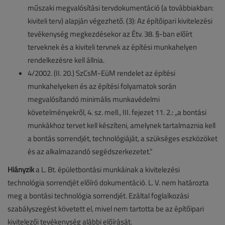
műszaki megvalósítási tervdokumentáció (a továbbiakban:
kiviteli terv) alapján végezhető. (3): Az építőipari kivitelezési
tevékenység megkezdésekor az Étv. 38. §-ban előírt
terveknek és a kiviteli tervnek az építési munkahelyen
rendelkezésre kell állnia.
4/2002. (II. 20.) SzCsM-EüM rendelet az építési
munkahelyeken és az építési folyamatok során
megvalósítandó minimális munkavédelmi
követelményekről, 4. sz. mell., III. fejezet 11. 2.: „a bontási
munkákhoz tervet kell készíteni, amelynek tartalmaznia kell
a bontás sorrendjét, technológiáját, a szükséges eszközöket
és az alkalmazandó segédszerkezetet.”
Hiányzik
a L. Bt. épületbontási munkáinak a kivitelezési
technológia sorrendjét előíró dokumentáció. L. V. nem határozta
meg a bontási technológia sorrendjét. Ezáltal foglalkozási
szabályszegést követett el, mivel nem tartotta be az építőipari
kivitelezői tevékenység alábbi előírását.