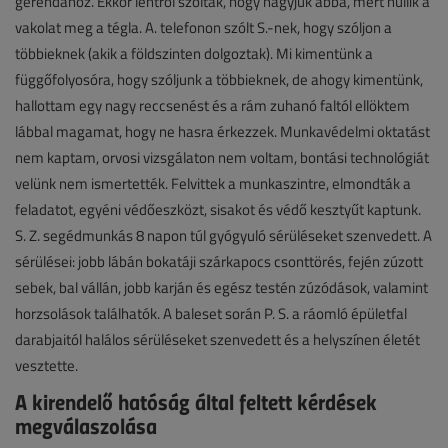
gerendához. Ekkor lentről szóltak, hogy hagyjuk abba, mert hullik a
vakolat meg a tégla. A. telefonon szólt S.-nek, hogy szóljon a
többieknek (akik a földszinten dolgoztak). Mi kimentünk a
függőfolyosóra, hogy szóljunk a többieknek, de ahogy kimentünk,
hallottam egy nagy reccsenést és a rám zuhanó faltól ellöktem
lábbal magamat, hogy ne hasra érkezzek. Munkavédelmi oktatást
nem kaptam, orvosi vizsgálaton nem voltam, bontási technológiát
velünk nem ismertették. Felvittek a munkaszintre, elmondták a
feladatot, egyéni védőeszközt, sisakot és védő kesztyűt kaptunk.
S. Z. segédmunkás 8 napon túl gyógyuló sérüléseket szenvedett. A
sérülései: jobb lábán bokatáji szárkapocs csonttörés, fején zúzott
sebek, bal vállán, jobb karján és egész testén zúzódások, valamint
horzsolások találhatók. A baleset során P. S. a ráomló épületfal
darabjaitól halálos sérüléseket szenvedett és a helyszínen életét
vesztette.
A kirendelő hatóság által feltett kérdések
megválaszolása