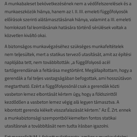
A munkabaleset bekövetkezésének nem a védőfelszerelések és a
munkaeszközök hiánya, hanem az I. II. III. emeleti függőfolyosók
előírások szerinti alátámasztásának hiánya, valamint a III. emeleti
homlokzati fal leomlásának hatására történő sérülések voltak a
közvetlen kiváltó okai.
A biztonságos munkavégzéséhez szükséges munkafeltételek
nem teljesültek, mert a statikus tervező utasítását, amit az építési
naplójába tett, nem továbbították: „a függőfolyosó acél
tartógerendáinak a feltárása megtörtént. Megállapítottam, hogy a
gerendák a fal teljes vastagságában befogottak, ami hosszútávon
megtartható. Ezért a függőfolyosónál csak a gerendák közti
vasbeton lemez elbontását kértem úgy, hogy a földszinttől
kezdődően a vasbeton lemez végig alá legyen támasztva. A
kibontott gerenda kiékelt visszafalazását kértem.” Az É. Zrt. ennek
a munkabiztonsági szempontból kiemelten fontos statikai
utasításnak a továbbítását nem tudta írásban igazolni.
Ezt megerősíti M. I. felvett nyilatkozata, amikor a munkavédelmi