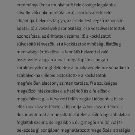
eredményeként a munkáltató felelőssége legalább a
következők dokumentálása: a) a kockázatértékelés
időpontja, helye és tárgya, az értékelést végző azonosító
adatai; b) a veszélyek azonosítása; c) a veszélyeztetettek
azonosítása, az érintettek száma; d) a kockázatot
súlyosbító tényezők; e) a kockázatok minőségi, illetőleg
mennyiségi értékelése, a fennálló helyzettel való
összevetés alapján annak megállapítása, hogy a
körülmények megfelelnek-e a munkavédelemre vonatkozó
szabályoknak, illetve biztosított-e a kockázatok
megfelelően alacsony szinten tartása; f) a szükséges
megelőző intézkedések, a határidő és a felelősök
megjelölése; g) a tervezett felülvizsgálat időpontja; h) az
előző kockázatértékelés időpontja. A kockázatértékelés
dokumentumát a munkáltató köteles a külön jogszabályban
foglaltak szerint, de legalább 5 évig megőrizni. (6): Az (1)
bekezdés g) pontjában meghatározott megelőzési stratégia