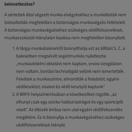
bekövetkezése?
A sértettek által végzett munka elvégzéséhez a munkáltatók nem
biztosították megfelelően a biztonságos munkavégzés feltételeit.
A biztonságos munkavégzéséhez szükséges védőfelszerelések,
munkaeszközök hiánytalan kiadása nem megfelelően bizonyított.
A tárgyi munkabalesetről bizonyíthatja ezt az állítást S. Z., a
balesetben megsérült segédmunkás nyilatkozta:
„munkavédelmi oktatást nem kaptam, orvosi vizsgálaton
nem voltam, bontási technológiát velünk nem ismertették.
Felvittek a munkaszintre, elmondták a feladatot, egyéni
védőeszközt, sisakot és védő kesztyűt kaptunk.”
A BRFK helyszínleírásában a következőket rögzítik: „az
elhunyt csak egy szürke halásznadrágot és egy sportcipőt
viselt”. Az öltözék leírása nem utal egyéni védőfelszerelés
meglétére. Ez is bizonyítja a munkavégzéséhez szükséges
védőfelszerelések hiányát.