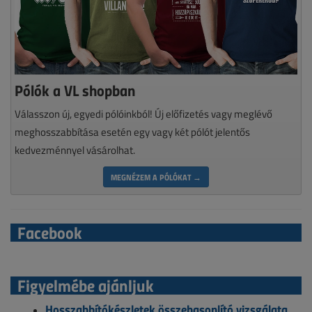
Pólók a VL shopban
Válasszon új, egyedi pólóinkból! Új előfizetés vagy meglévő
meghosszabbítása esetén egy vagy két pólót jelentős
kedvezménnyel vásárolhat.
MEGNÉZEM A PÓLÓKAT →
Facebook
Figyelmébe ajánljuk
Hosszabbítókészletek összehasonlító vizsgálata