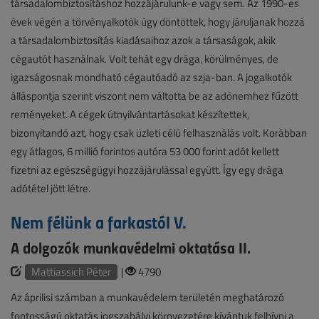
társadalombiztosításhoz hozzájárulunk-e vagy sem. Az 1990-es
évek végén a törvényalkotók úgy döntöttek, hogy járuljanak hozzá
a társadalombiztosítás kiadásaihoz azok a társaságok, akik
cégautót használnak. Volt tehát egy drága, körülményes, de
igazságosnak mondható cégautóadó az szja-ban. A jogalkotók
álláspontja szerint viszont nem váltotta be az adónemhez fűzött
reményeket. A cégek útnyilvántartásokat készítettek,
bizonyítandó azt, hogy csak üzleti célú felhasználás volt. Korábban
egy átlagos, 6 millió forintos autóra 53 000 forint adót kellett
fizetni az egészségügyi hozzájárulással együtt. Így egy drága
adótétel jött létre.
Nem félünk a farkastól V.
A dolgozók munkavédelmi oktatása II.
Mattiassich Péter
|
4790
Az áprilisi számban a munkavédelem területén meghatározó
fontosságú oktatás jogszabályi környezetére kívántuk felhívni a