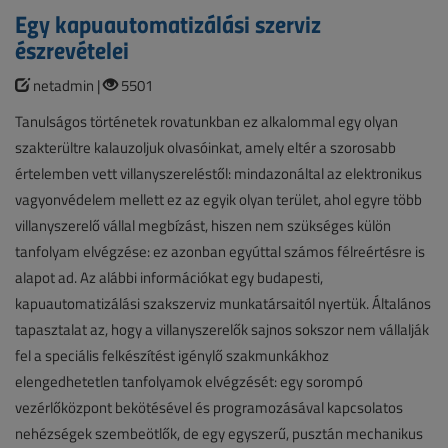
Egy kapuautomatizálási szerviz
észrevételei
netadmin |
5501
Tanulságos történetek rovatunkban ez alkalommal egy olyan
szakterültre kalauzoljuk olvasóinkat, amely eltér a szorosabb
értelemben vett villanyszereléstől: mindazonáltal az elektronikus
vagyonvédelem mellett ez az egyik olyan terület, ahol egyre több
villanyszerelő vállal megbízást, hiszen nem szükséges külön
tanfolyam elvégzése: ez azonban egyúttal számos félreértésre is
alapot ad. Az alábbi információkat egy budapesti,
kapuautomatizálási szakszerviz munkatársaitól nyertük. Általános
tapasztalat az, hogy a villanyszerelők sajnos sokszor nem vállalják
fel a speciális felkészítést igénylő szakmunkákhoz
elengedhetetlen tanfolyamok elvégzését: egy sorompó
vezérlőközpont bekötésével és programozásával kapcsolatos
nehézségek szembeötlők, de egy egyszerű, pusztán mechanikus