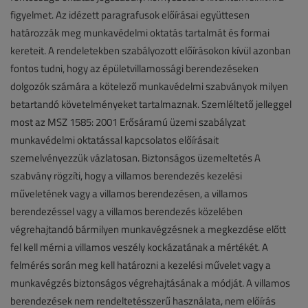
figyelmet. Az idézett paragrafusok előírásai együttesen
határozzák meg munkavédelmi oktatás tartalmát és formai
kereteit. A rendeletekben szabályozott előírásokon kívül azonban
fontos tudni, hogy az épületvillamossági berendezéseken
dolgozók számára a kötelező munkavédelmi szabványok milyen
betartandó követelményeket tartalmaznak. Szemléltető jelleggel
most az MSZ 1585: 2001 Erősáramú üzemi szabályzat
munkavédelmi oktatással kapcsolatos előírásait
szemelvényezzük vázlatosan. Biztonságos üzemeltetés A
szabvány rögzíti, hogy a villamos berendezés kezelési
műveletének vagy a villamos berendezésen, a villamos
berendezéssel vagy a villamos berendezés közelében
végrehajtandó bármilyen munkavégzésnek a megkezdése előtt
fel kell mérni a villamos veszély kockázatának a mértékét. A
felmérés során meg kell határozni a kezelési művelet vagy a
munkavégzés biztonságos végrehajtásának a módját. A villamos
berendezések nem rendeltetésszerű használata, nem előírás