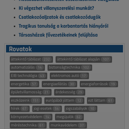
Ki végezhet villanyszerelési munkát?
Csatlakozóaljzatok és csatlakozódugók
Tragikus tanulság a karbantartás hiányáról
Társasházak fővezetékeinek felújítása
Rovatok
áttekintő táblázat
áttekintő táblázat alapján
232
107
automatizálás
biztonságtechnika
14
102
EIB technológia
elektromos autó
43
17
energetika
energiaellátás
energiaforrások
57
30
19
épületvillamosság
érdekesség
21
29
eszközeink
európából jöttem
ezt láttam
151
12
61
hírek
jogi esetek
jogszabályok
67
54
10
környezetvédelem
megújulók
14
62
méréstechnika
munkavédelem
61
37