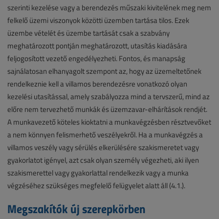
szerinti kezelése vagy a berendezés műszaki kivitelének meg nem
felkelő üzemi viszonyok közötti üzemben tartása tilos. Ezek
üzembe vételét és üzembe tartását csak a szabvány
meghatározott pontján meghatározott, utasítás kiadására
feljogosított vezető engedélyezheti. Fontos, és manapság
sajnálatosan elhanyagolt szempont az, hogy az üzemeltetőnek
rendelkeznie kell a villamos berendezésre vonatkozó olyan
kezelési utasítással, amely szabályozza mind a tervszerű, mind az
előre nem tervezhető munkák és üzemzavar-elhárítások rendjét.
A munkavezető köteles kioktatni a munkavégzésben résztvevőket
a nem könnyen felismerhető veszélyekről. Ha a munkavégzés a
villamos veszély vagy sérülés elkerülésére szakismeretet vagy
gyakorlatot igényel, azt csak olyan személy végezheti, aki ilyen
szakismerettel vagy gyakorlattal rendelkezik vagy a munka
végzéséhez szükséges megfelelő felügyelet alatt áll (4.1.).
Megszakítók új szerepkörben