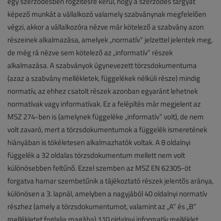
egy szerződésben rögzítésre kerül, hogy a szerződés tárgyát
képező munkát a vállalkozó valamely szabványnak megfelelően
végzi, akkor a vállalkozóra nézve már kötelező a szabvány azon
részeinek alkalmazása, amelyek „normatív” jelzettel jelentek meg,
de még rá nézve sem kötelező az „informatív” részek
alkalmazása. A szabványok úgynevezett törzsdokumentuma
(azaz a szabvány mellékletek, függelékek nélküli része) mindig
normatív, az ehhez csatolt részek azonban egyaránt lehetnek
normatívak vagy informatívak. Ez a felépítés már megjelent az
MSZ 274-ben is (amelynek függeléke „informatív” volt), de nem
volt zavaró, mert a törzsdokumentumok a függelék ismeretének
hiányában is tökéletesen alkalmazhatók voltak. A 8 oldalnyi
függelék a 32 oldalas törzsdokumentum mellett nem volt
különösebben feltűnő. Ezzel szemben az MSZ EN 62305-öt
forgatva hamar szembetűnik a tájékoztató részek jelentős aránya,
különösen a 3. lapnál, amelyben a nagyjából 40 oldalnyi normatív
részhez (amely a törzsdokumentumot, valamint az „A” és „B”
mellékletet foglalja magába) 110 oldalnyi informatív melléklet