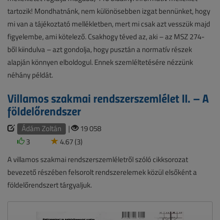
tartozik! Mondhatnánk, nem különösebben izgat bennünket, hogy
mi van a tájékoztató mellékletben, mert mi csak azt vesszük majd
figyelembe, ami kötelező. Csakhogy téved az, aki – az MSZ 274-
ből kiindulva – azt gondolja, hogy pusztán a normatív részek
alapján könnyen elboldogul. Ennek szemléltetésére nézzünk
néhány példát.
Villamos szakmai rendszerszemlélet II. – A
földelőrendszer
Ádám Zoltán
|
19 058
3
4.67 (3)
A villamos szakmai rendszerszemléletről szóló cikksorozat
bevezető részében felsorolt rendszerelemek közül elsőként a
földelőrendszert tárgyaljuk.