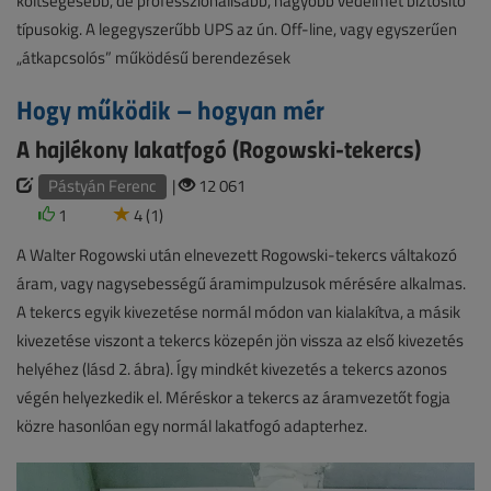
költségesebb, de professzionálisabb, nagyobb védelmet biztosító
típusokig. A legegyszerűbb UPS az ún. Off-line, vagy egyszerűen
„átkapcsolós” működésű berendezések
Hogy működik – hogyan mér
A hajlékony lakatfogó (Rogowski-tekercs)
Pástyán Ferenc
|
12 061
1
4 (1)
A Walter Rogowski után elnevezett Rogowski-tekercs váltakozó
áram, vagy nagysebességű áramimpulzusok mérésére alkalmas.
A tekercs egyik kivezetése normál módon van kialakítva, a másik
kivezetése viszont a tekercs közepén jön vissza az első kivezetés
helyéhez (lásd 2. ábra). Így mindkét kivezetés a tekercs azonos
végén helyezkedik el. Méréskor a tekercs az áramvezetőt fogja
közre hasonlóan egy normál lakatfogó adapterhez.