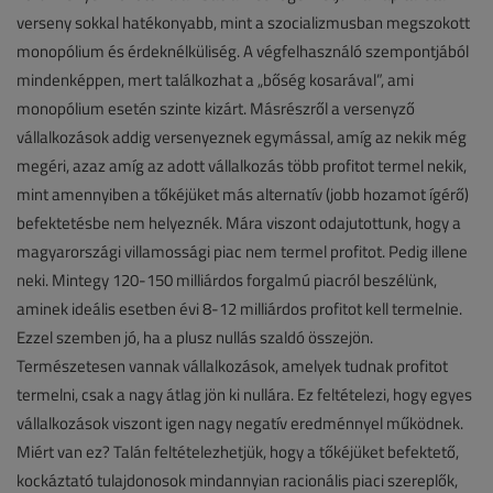
verseny sokkal hatékonyabb, mint a szocializmusban megszokott
monopólium és érdeknélküliség. A végfelhasználó szempontjából
mindenképpen, mert találkozhat a „bőség kosarával”, ami
monopólium esetén szinte kizárt. Másrészről a versenyző
vállalkozások addig versenyeznek egymással, amíg az nekik még
megéri, azaz amíg az adott vállalkozás több profitot termel nekik,
mint amennyiben a tőkéjüket más alternatív (jobb hozamot ígérő)
befektetésbe nem helyeznék. Mára viszont odajutottunk, hogy a
magyarországi villamossági piac nem termel profitot. Pedig illene
neki. Mintegy 120-150 milliárdos forgalmú piacról beszélünk,
aminek ideális esetben évi 8-12 milliárdos profitot kell termelnie.
Ezzel szemben jó, ha a plusz nullás szaldó összejön.
Természetesen vannak vállalkozások, amelyek tudnak profitot
termelni, csak a nagy átlag jön ki nullára. Ez feltételezi, hogy egyes
vállalkozások viszont igen nagy negatív eredménnyel működnek.
Miért van ez? Talán feltételezhetjük, hogy a tőkéjüket befektető,
kockáztató tulajdonosok mindannyian racionális piaci szereplők,