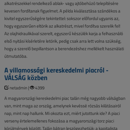
alkatrészekkel rendelkező ablak- vagy ajtóbehúzó telepítésére
kevesen fordítanak figyelmet. A példa kiválasztása szándékos a
kivitel egyszerűségére tekintettel: sokszor előfordul ugyanis az,
hogy egyszerűen eltörik az alkatrészt, mivel fordítva szerelik fel!
Az olajhidraulikával szerelt, egyszerű készülék karja a felhasználó
első nyitási kísérletére letörik, pedig csak arra lett volna szükség,
hogy a szerelő bepillantson a berendezéshez mellékelt használati
útmutatóba.
A villamossági kereskedelmi piacról -
VÁLSÁG közben
netadmin |
4399
A magyarországi kereskedelmi piac talán még nagyobb válságban
van, mint maga az ország, amelynek kevéssé rózsás kilátásairól
nap, mint nap hallunk. Mi okozta ezt, miért jutottunk ide? A piaci
verseny értelemellenes fokozása a magyarországi torz piaci
körülmények között. Talán bátran leszögezhetjük: a kapitalista