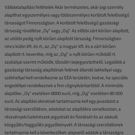
Vállalatalapítási feltételek Akár természetes, akár jogi személy
alapíthat egyszemélyes vagy többszemélyes korlátolt felelősségű
társaságot Finnországban. A korlátolt felelősségű gazdasági
társaság rövidítése „Oy” vagy „Oyj”. Az előbbi zárt körűen alapított,
az utóbbi pedig nyílt körűen alapított társaság. Finnországban
nincs külön kft. és rt., az „Oy” a magyar kft. és a zárt körűen
alapított rt. keveréke, míg az „Oyj” a nyílt körűen működő rt.
szabályai szerint működik, tőzsdén bejegyeztethető. Legalább a
gazdasági társaság alapítóinak felének állandó lakhellyel vagy
székhellyel kell rendelkeznie az EEA területén, kivéve, ha speciális
engedéllyel rendelkeznek a finn cégnyilvántartótól. A minimális
alaptőke: „Oy” esetében 8000 euró, míg „Oyj” esetében 80 000
euró. Az alapítási okiratnak tartalmaznia kell egy javaslatot a
társasági szerződésre, adatokat az alapítókra vonatkozóan, a
részvények/üzletrészek jegyzését és fizetését és az alakuló
közgyűlés/taggyűlés jegyzőkönyvét. A társasági szerződésnek
tartalmaznia kell a következőket: alapvető adatok a társaságra