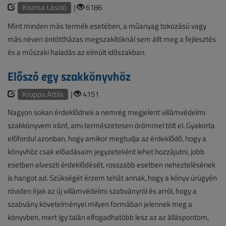
Kozma László
|
6186
Mint minden más termék esetében, a műanyag tokozású vagy
más néven öntöttházas megszakítóknál sem állt meg a fejlesztés
és a műszaki haladás az elmúlt időszakban.
Előszó egy szakkönyvhöz
Kruppa Attila
|
4151
Nagyon sokan érdeklődnek a nemrég megjelent villámvédelmi
szakkönyvem iránt, ami természetesen örömmel tölt el. Gyakorta
előfordul azonban, hogy amikor megtudja az érdeklődő, hogy a
könyvhöz csak előadásaim jegyzeteként lehet hozzájutni, jobb
esetben elveszti érdeklődését, rosszabb esetben neheztelésének
is hangot ad. Szükségét érzem tehát annak, hogy a könyv ürügyén
röviden írjak az új villámvédelmi szabványról és arról, hogy a
szabvány követelményei milyen formában jelennek meg a
könyvben, mert így talán elfogadhatóbb lesz az az álláspontom,