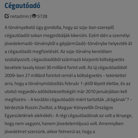
Cégautóadó
netadmin |
5728
A törvényalkotó úgy gondolta, hogy az szja-ban szereplő
cégautóadót sokan megpróbálják kikerülni. Ezért idén a személyi
jövedelemadó-törvényből a gépjárműadó-törvénybe helyezték át
a cégautóadó megfizetését. Az szja-törvény keretében
szabályozott, cégautóadóból származó központi költségvetés
bevétele tavaly közel 30 milliárd forint volt. Az új cégautóadóból
2009-ben 27 milliárd forintot remél a költségvetés - tekintettel
arra, hogy a törvénymódosítás február 1-jétől lépett életbe, és az
utolsó negyedév adókötelezettségét már 2010 januárjában kell
megfizetni. - A korábbi cégautóadót miért tartották „drágának”? -
kérdeztük Ruszin Zsoltot, a Magyar Könyvelők Országos
Egyesületének alelnökét.- A régi cégautóadónak az volt a lényege,
hogy nem vagyoni, hanem jövedelemtípusú volt. Amennyiben
jövedelmet szerzünk, akkor felmerül az, hogy a