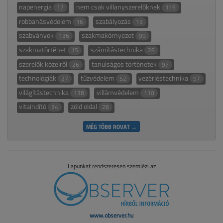
napenergia
nem csak villanyszerelőknek
17
119
robbanásvédelem
szabályozás
16
13
szabványok
szakmakörnyezet
136
99
szakmatörténet
számítástechnika
15
28
szerelők közelről
tanulságos történetek
26
97
technológiák
tűzvédelem
vezérléstechnika
27
52
97
világítástechnika
villámvédelem
138
110
vitaindító
zöld oldal
34
28
MÉG TÖBB ROVAT →
Lapunkat rendszeresen szemlézi az
www.observer.hu