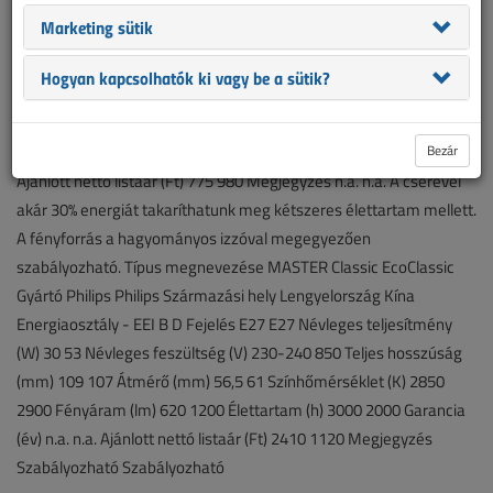
OSRAM Származási hely Magyarország Magyarország Szlovákia
Marketing sütik
Energiaosztály - EEI C C C Fejelés E27 E27 E27 Névleges
teljesítmény (W) 70 75 70 Névleges feszültség (V) 220-240 220-
Hogyan kapcsolhatók ki vagy be a sütik?
240 230 Teljes hosszúság (mm) 96 96 96 Átmérő (mm) 50 50 56
Színhőmérséklet (K) 2900 2900 2900 Fényáram (lm) 1300 1340
1240 Élettartam (h) 2000 1500 2000 Garancia (év) n.a. n.a. n.a.
Bezár
Ajánlott nettó listaár (Ft) 775 980 Megjegyzés n.a. n.a. A cserével
akár 30% energiát takaríthatunk meg kétszeres élettartam mellett.
A fényforrás a hagyományos izzóval megegyezően
szabályozható. Típus megnevezése MASTER Classic EcoClassic
Gyártó Philips Philips Származási hely Lengyelország Kína
Energiaosztály - EEI B D Fejelés E27 E27 Névleges teljesítmény
(W) 30 53 Névleges feszültség (V) 230-240 850 Teljes hosszúság
(mm) 109 107 Átmérő (mm) 56,5 61 Színhőmérséklet (K) 2850
2900 Fényáram (lm) 620 1200 Élettartam (h) 3000 2000 Garancia
(év) n.a. n.a. Ajánlott nettó listaár (Ft) 2410 1120 Megjegyzés
Szabályozható Szabályozható