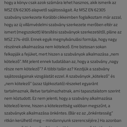
hogy a könyv csak azok számára lehet hasznos, akik ismerik az
MSZ EN 62305 alapvető sajátosságait. Az MSZ EN 62305
szabvány szerkezete Korábbi cikkeimben foglalkoztam már azzal,
hogy az új villámvédelmi szabvány szerkezete merőben eltér az
ismert (megszokott) létesítési szabványok szerkezetétől, pláne az
MSZ 274-étől. Ennek egyik megnyilvánulási formája, hogy nagy
részének alkalmazása nem kötelező. Erre biztosan sokan
felkapják a fejüket, mert hiszen a szabványok alkalmazása „nem
kötelező”. Mit jelent ennek tudatában az, hogy a szabvány „nagy
része nem kötelező”? A többi talán az? Kezdjük a szabvány
sajátosságainak vizsgálatát ezzel. A szabványok „kötelező” és
„nem kötelező” (azaz tájékoztató) részeket egyaránt
tartalmaznak, illetve tartalmazhatnak, ami tapasztalatom szerint
nem köztudott. Ez nem jelenti, hogy a szabvány alkalmazása
kötelező lenne, hiszen a kötelezettség valóban megszűnt, a
szabványok alkalmazása önkéntes. (Bár ez az „önkéntesség”
ritkán kerülhető meg – mindannyiunk szerencséjére.) Ha azonban