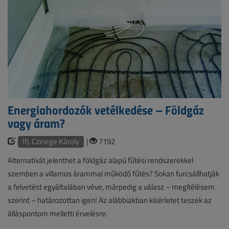
Energiahordozók vetélkedése – Földgáz
vagy áram?
Ifj. Czinege Károly
|
7192
Alternatívát jelenthet a földgáz alapú fűtési rendszerekkel
szemben a villamos árammal működő fűtés? Sokan furcsállhatják
a felvetést egyáltalában véve, márpedig a válasz – megítélésem
szerint – határozottan igen! Az alábbiakban kísérletet teszek az
álláspontom melletti érvelésre.