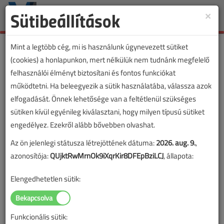
Sütibeállítások
×
Toggle
naviga
Mint a legtöbb cég, mi is használunk úgynevezett sütiket
(cookies) a honlapunkon, mert nélkülük nem tudnánk megfelelő
felhasználói élményt biztosítani és fontos funkciókat
működtetni. Ha beleegyezik a sütik használatába, válassza azok
elfogadását. Önnek lehetősége van a feltétlenül szükséges
sütiken kívül egyénileg kiválasztani, hogy milyen típusú sütiket
engedélyez. Ezekről alább bővebben olvashat.
Az ön jelenlegi státusza létrejöttének dátuma:
2026. aug. 9.
,
azonosítója:
QUjktRwMrnOk9iXqrKir8DFEpBziLCJ
, állapota:
Elengedhetetlen sütik:
Funkcionális sütik:
Lapszám: