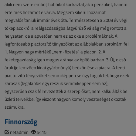
akik nem szerelemből, hobbiból kockáztatják a pénzüket, hanem
értelmes hozamot elvárva. Mégsem sikerül hozamot
megvalósítaniuk immár évek óta. Természetesen a 2008 év végi
tőkepiacokról a reálgazdaságba átgyűrűző válság még rontott a
helyzeten, de alapvetően nem ez az oka a problémáknak. A
legfontosabb piactorzító tényezőket az alábbiakban sorolnám fel.
1. Nagyon nagy mértékű „nem-fizetés” a piacon. 2. A
feketegazdaság igen magas aránya az építőiparban. 3. Új, olcsó
áruk (jellemzően kínai gyártmányú) beözönlése a piacra. A fenti
piactorzító tényezőket semmiképpen se úgy fogjuk fel, hogy ezek
károsak (legalábbis egy részük semmiképpen sem az),
egyszerűen csak félrevezették a szereplőket, nem kalkulálták be
üzleti terveikbe, így viszont nagyon komoly veszteséget okoztak
számukra.
Finnország
netadmin |
5415