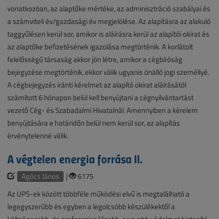
vonatkozóan, az alaptőke mértéke, az adminisztráció szabályai és
a számviteli év/gazdasági év megjelölése. Az alapításra az alakuló
taggyűlésen kerül sor, amikor is aláírásra kerül az alapítói okirat és
az alaptőke befizetésének igazolása megtörténik. A korlátolt
felelősségű társaság akkor jön létre, amikor a cégbíróság
bejegyzése megtörténik, ekkor válik ugyanis önálló jogi személlyé.
A cégbejegyzés iránti kérelmet az alapító okirat aláírásától
számított 6 hónapon belül kell benyújtani a cégnyilvántartást
vezető Cég- és Szabadalmi Hivatalnál. Amennyiben a kérelem
benyújtására e határidőn belül nem kerül sor, az alapítás
érvénytelenné válik.
A végtelen energia forrása II.
Agócs János
|
6175
Az UPS-ek között többféle működési elvű is megtalálható a
legegyszerűbb és egyben a legolcsóbb készülékektől a