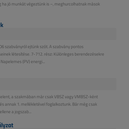
még ha jó munkát végeztünk is –, meghurcolhatnak mások
ek
6 szabványról ejtünk szót. A szabvány pontos
inek létesítése. 7-712. rész: Különleges berendezésekre
Napelemes (PV) energi...
elent, a szakmában már csak VBSZ vagy VMBSZ-ként
 és annak 1. mellékletével foglalkoztunk. Bár még csak
llene a jogszab...
lyzat