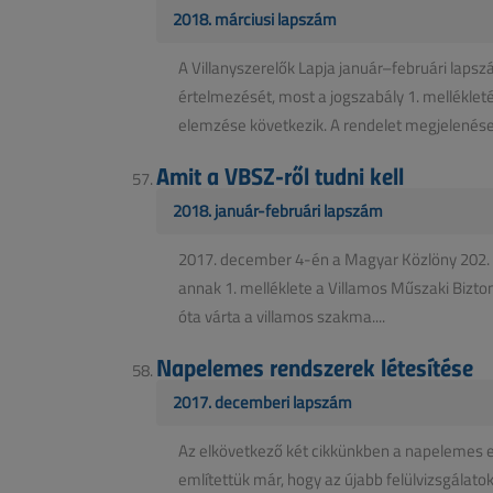
2018. márciusi lapszám
A Villanyszerelők Lapja január–februári lapsz
értelmezését, most a jogszabály 1. melléklet
elemzése következik. A rendelet megjelenése 
Amit a VBSZ-ről tudni kell
2018. január-februári lapszám
2017. december 4-én a Magyar Közlöny 202. s
annak 1. melléklete a Villamos Műszaki Bizt
óta várta a villamos szakma....
Napelemes rendszerek létesítése
2017. decemberi lapszám
Az elkövetkező két cikkünkben a napelemes e
említettük már, hogy az újabb felülvizsgála