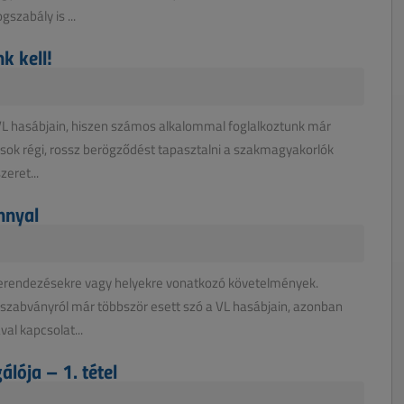
szabály is ...
k kell!
VL hasábjain, hiszen számos alkalommal foglalkoztunk már
sok régi, rossz berögződést tapasztalni a szakmagyakorlók
eret...
nnyal
rendezésekre vagy helyekre vonatkozó követelmények.
szabványról már többször esett szó a VL hasábjain, azonban
al kapcsolat...
lója – 1. tétel