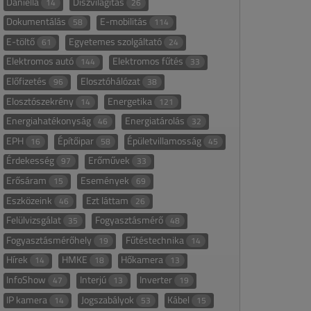
Daniella
Díszvilágítás
14
26
Dokumentálás
E-mobilitás
58
114
E-töltő
Egyetemes szolgáltató
61
24
Elektromos autó
Elektromos fűtés
144
33
Előfizetés
Elosztóhálózat
96
38
Elosztószekrény
Energetika
14
121
Energiahatékonyság
Energiatárolás
46
32
EPH
Építőipar
Épületvillamosság
16
58
45
Érdekesség
Erőművek
97
33
Erősáram
Események
15
69
Eszközeink
Ezt láttam
46
26
Felülvizsgálat
Fogyasztásmérő
35
48
Fogyasztásmérőhely
Fűtéstechnika
19
14
Hírek
HMKE
Hőkamera
14
18
13
InfoShow
Interjú
Inverter
47
13
19
IP kamera
Jogszabályok
Kábel
14
53
15