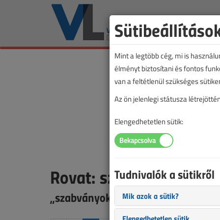
Sütibeállításo
Mint a legtöbb cég, mi is használ
élményt biztosítani és fontos fun
van a feltétlenül szükséges sütike
Az ön jelenlegi státusza létrejöt
Elengedhetetlen sütik:
Rovat: szabványok
Tudnivalók a sütikről
„szabványok” rovatba sorolt tarta
Mik azok a sütik?
Elengedhetetlen sütik