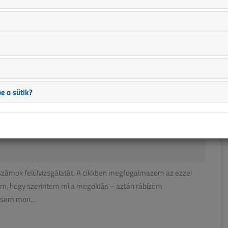
rszámokra kötelezően előírt felülvizsgálatok tárgyalását,
e a sütik?
nehézségekről, most pedig a problémamegoldással folytatjuk,
rszámok felülvizsgálatát. A cikkben megfogalmazom az ezzel
írom, hogy szerintem mi a megoldás – aztán rábízom
 sem mon...