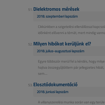
Dielektromos mérések
2018. szeptemberi lapszám
Cikkünkben a szigetelési ellenállással kapcs
időnként elővenni a témát, mert mindig vanna
Milyen hibákat kerüljünk el?
2018. július-augusztusi lapszám
Egyre többször merül fel a kérdés, hogy milyen 
hajtva összegyűjtöttem pár jellegzetes hibát
sem....
Elosztódokumentáció
2018. júniusi lapszám
A villanyszerelési munka során van egy terül