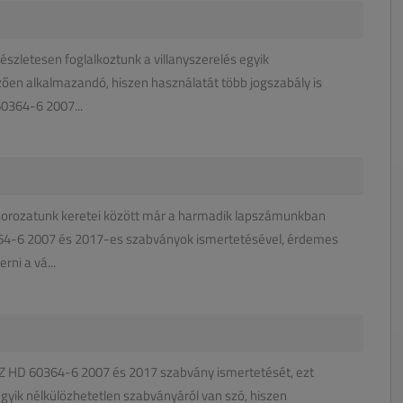
szletesen foglalkoztunk a villanyszerelés egyik
zően alkalmazandó, hiszen használatát több jogszabály is
60364-6 2007...
kksorozatunk keretei között már a harmadik lapszámunkban
364-6 2007 és 2017-es szabványok ismertetésével, érdemes
ni a vá...
Z HD 60364-6 2007 és 2017 szabvány ismertetését, ezt
 egyik nélkülözhetetlen szabványáról van szó, hiszen