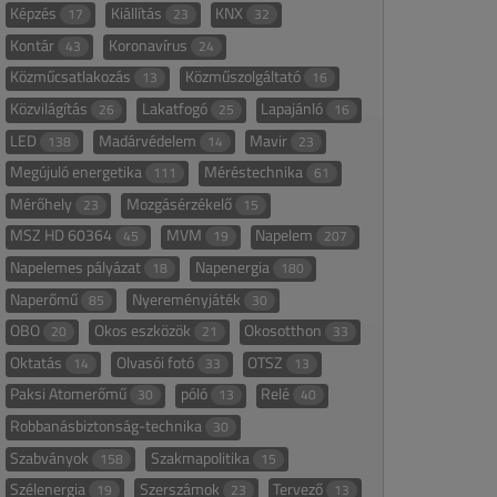
Képzés
Kiállítás
KNX
17
23
32
Kontár
Koronavírus
43
24
Közműcsatlakozás
Közműszolgáltató
13
16
Közvilágítás
Lakatfogó
Lapajánló
26
25
16
LED
Madárvédelem
Mavir
138
14
23
Megújuló energetika
Méréstechnika
111
61
Mérőhely
Mozgásérzékelő
23
15
MSZ HD 60364
MVM
Napelem
45
19
207
Napelemes pályázat
Napenergia
18
180
Naperőmű
Nyereményjáték
85
30
OBO
Okos eszközök
Okosotthon
20
21
33
Oktatás
Olvasói fotó
OTSZ
14
33
13
Paksi Atomerőmű
póló
Relé
30
13
40
Robbanásbiztonság-technika
30
Szabványok
Szakmapolitika
158
15
Szélenergia
Szerszámok
Tervező
19
23
13