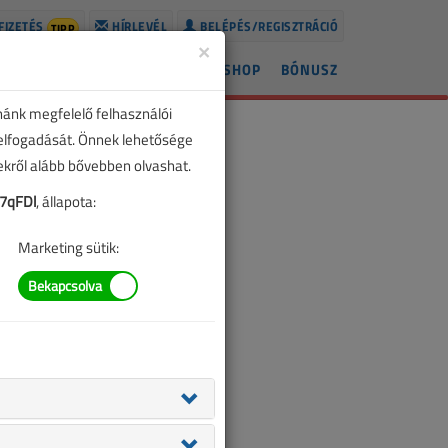
FIZETÉS
HÍRLEVÉL
BELÉPÉS/REGISZTRÁCIÓ
TIPP
×
ÍREK
LAPSZÁMOK
BLOG
SHOP
BÓNUSZ
nánk megfelelő felhasználói
 elfogadását. Önnek lehetősége
zekről alább bővebben olvashat.
7qFDl
, állapota:
Marketing sütik: