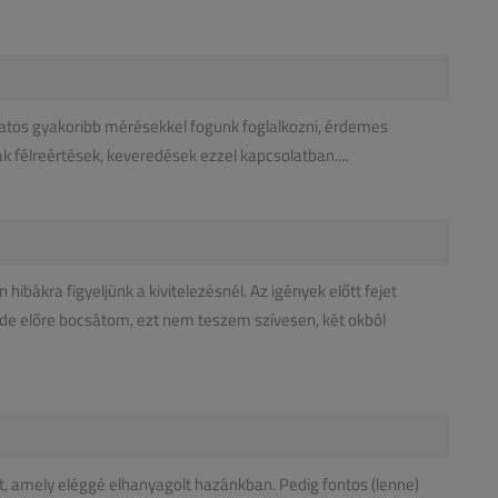
olatos gyakoribb mérésekkel fogunk foglalkozni, érdemes
k félreértések, keveredések ezzel kapcsolatban....
hibákra figyeljünk a kivitelezésnél. Az igények előtt fejet
, de előre bocsátom, ezt nem teszem szívesen, két okból
et, amely eléggé elhanyagolt hazánkban. Pedig fontos (lenne)