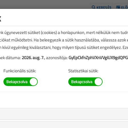
KERESÉS
ELŐ
k
H
unk úgynevezett sütiket (cookies) a honlapunkon, mert nélkülük nem tud
kciókat működtetni. Ha beleegyezik a sütik használatába, válassza azok
n kívül egyénileg kiválasztani, hogy milyen típusú sütiket engedélyez. E
tének dátuma:
2026. aug. 7.
, azonosítója:
GyEpCkfnZphVXnVVgiUX9gdQPG
Funkcionális sütik:
Statisztikai sütik:
lmak