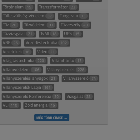
Történelem
Transzformátor
15
23
Túlfeszültség-védelem
Tungsram
37
13
Tűz
Tűzvédelem
Tűzveszély
20
83
49
Tűzvizsgálat
TvMI
UPS
21
18
15
VBF
Vezérléstechnika
26
102
Vezetékek
Videó
16
21
Világítástechnika
Villámhárító
220
13
Villámvédelem
Villanyszerelés
106
228
Villanyszerelési anyagok
Villanyszerelő
21
74
Villanyszerelők Lapja
167
Villanyszerelő Konferencia
Vizsgálat
30
28
VL
Zöld energia
110
16
MÉG TÖBB CÍMKE →