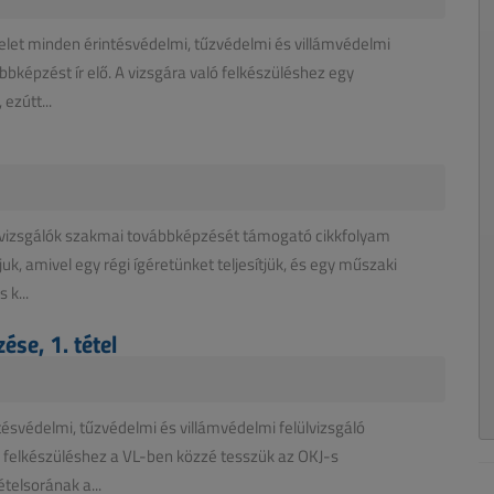
delet minden érintésvédelmi, tűzvédelmi és villámvédelmi
bképzést ír elő. A vizsgára való felkészüléshez egy
ezútt...
vizsgálók szakmai továbbképzését támogató cikkfolyam
uk, amivel egy régi ígéretünket teljesítjük, és egy műszaki
 k...
se, 1. tétel
tésvédelmi, tűzvédelmi és villámvédelmi felülvizsgáló
ó felkészüléshez a VL-ben közzé tesszük az OKJ-s
telsorának a...