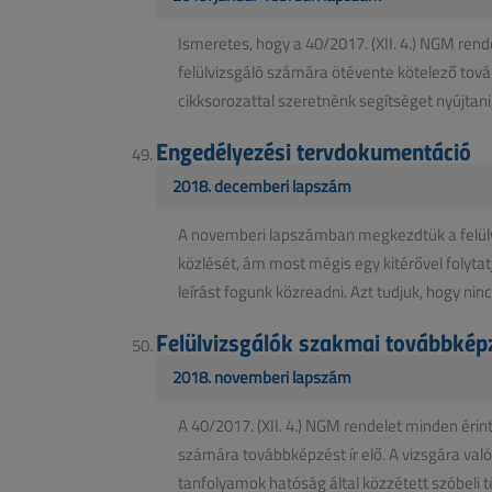
Ismeretes, hogy a 40/2017. (XII. 4.) NGM ren
felülvizsgáló számára ötévente kötelező továb
cikksorozattal szeretnénk segítséget nyújtani, 
Engedélyezési tervdokumentáció
2018. decemberi lapszám
A novemberi lapszámban megkezdtük a felül
közlését, ám most mégis egy kitérővel folytatj
leírást fogunk közreadni. Azt tudjuk, hogy nincs
Felülvizsgálók szakmai továbbképzé
2018. novemberi lapszám
A 40/2017. (XII. 4.) NGM rendelet minden érin
számára továbbképzést ír elő. A vizsgára val
tanfolyamok hatóság által közzétett szóbeli té