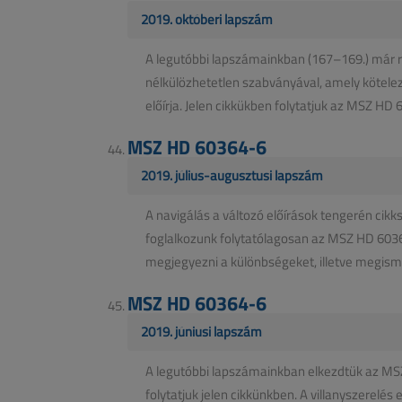
2019. októberi lapszám
A legutóbbi lapszámainkban (167–169.) már ré
nélkülözhetetlen szabványával, amely kötele
előírja. Jelen cikkükben folytatjuk az MSZ HD 
MSZ HD 60364-6
2019. július-augusztusi lapszám
A navigálás a változó előírások tengerén ci
foglalkozunk folytatólagosan az MSZ HD 60
megjegyezni a különbségeket, illetve megismer
MSZ HD 60364-6
2019. júniusi lapszám
A legutóbbi lapszámainkban elkezdtük az MS
folytatjuk jelen cikkünkben. A villanyszerelés