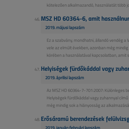
kötelezően alkalmazandó, használatát több jog
MSZ HD 60364-6, amit használnun
2019. májusi lapszám
Ez a szabvány, mondhatni, állandó vendég a 
vele az elmúlt években, azonban még mindig 
körében a használatával kapcsolatban, amit sz
Helyiségek fürdőkáddal vagy zuha
2019. áprilisi lapszám
Az MSZ HD 60364-7-701:2007: Különleges be
Helyiségek fürdőkáddal vagy zuhannyal című 
még mindig sok a hiányosság az alkalmazásáv
Erősáramú berendezések felülvizsgá
2019. január-februári lapszám