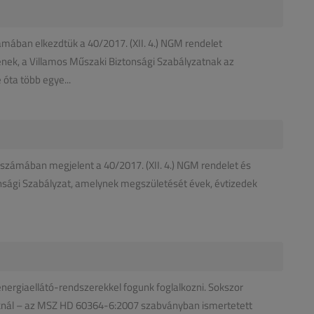
ámában elkezdtük a 40/2017. (XII. 4.) NGM rendelet
ének, a Villamos Műszaki Biztonsági Szabályzatnak az
óta több egye...
zámában megjelent a 40/2017. (XII. 4.) NGM rendelet és
onsági Szabályzat, amelynek megszületését évek, évtizedek
nergiaellátó-rendszerekkel fogunk foglalkozni. Sokszor
toknál – az MSZ HD 60364-6:2007 szabványban ismertetett