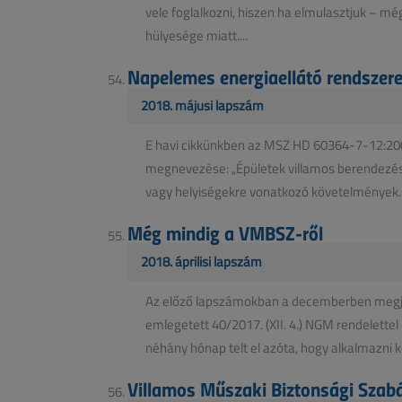
vele foglalkozni, hiszen ha elmulasztjuk – 
hülyesége miatt....
Napelemes energiaellátó rendszer
2018. májusi lapszám
E havi cikkünkben az MSZ HD 60364-7-12:200
megnevezése: „Épületek villamos berendezése
vagy helyiségekre vonatkozó követelmények. 
Még mindig a VMBSZ-ről
2018. áprilisi lapszám
Az előző lapszámokban a decemberben megj
emlegetett 40/2017. (XII. 4.) NGM rendelettel
néhány hónap telt el azóta, hogy alkalmazni ke
Villamos Műszaki Biztonsági Szabá