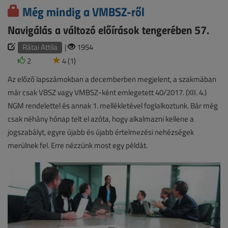
Még mindig a VMBSZ-ről
Navigálás a változó előírások tengerében 57.
Rátai Attila
|
1954
2
4 (1)
Az előző lapszámokban a decemberben megjelent, a szakmában
már csak VBSZ vagy VMBSZ-ként emlegetett 40/2017. (XII. 4.)
NGM rendelettel és annak 1. mellékletével foglalkoztunk. Bár még
csak néhány hónap telt el azóta, hogy alkalmazni kellene a
jogszabályt, egyre újabb és újabb értelmezési nehézségek
merülnek fel. Erre nézzünk most egy példát.