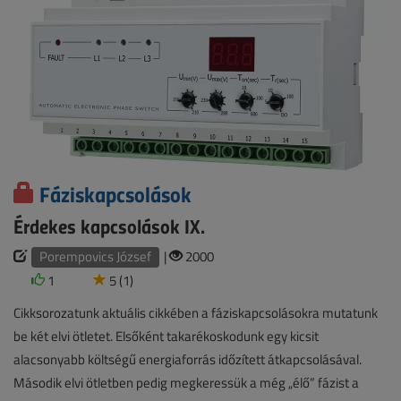
Fáziskapcsolások
Érdekes kapcsolások IX.
Porempovics József
|
2000
1
5 (1)
Cikksorozatunk aktuális cikkében a fáziskapcsolásokra mutatunk
be két elvi ötletet. Elsőként takarékoskodunk egy kicsit
alacsonyabb költségű energiaforrás időzített átkapcsolásával.
Második elvi ötletben pedig megkeressük a még „élő” fázist a