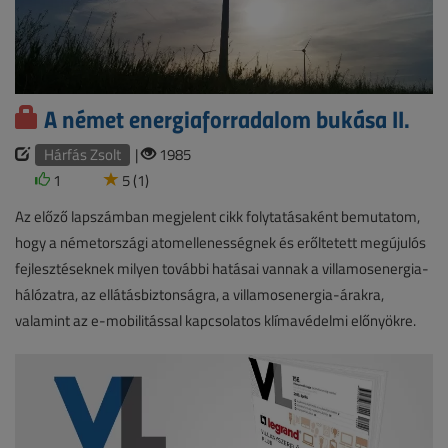
A német energiaforradalom bukása II.
Hárfás Zsolt
|
1985
1
5 (1)
Az előző lapszámban megjelent cikk folytatásaként bemutatom,
hogy a németországi atomellenességnek és erőltetett megújulós
fejlesztéseknek milyen további hatásai vannak a villamosenergia-
hálózatra, az ellátásbiztonságra, a villamosenergia-árakra,
valamint az e-mobilitással kapcsolatos klímavédelmi előnyökre.