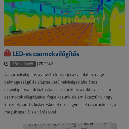
LED-es csarnokvilágítás
Tóth László
|
3547
A csarnokvilágítás alapvető funkciója az általában nagy
belmagasságú és alapterületű helyiségek általános
alapvilágításának biztosítása. Cikkünkben a raktárak és ipari
csarnokok világításával foglalkozunk, de emlékezzünk, hogy
léteznek sport-, kiskereskedelmi és egyéb célú csarnokok is, a
maguk speciális elvárásaival.