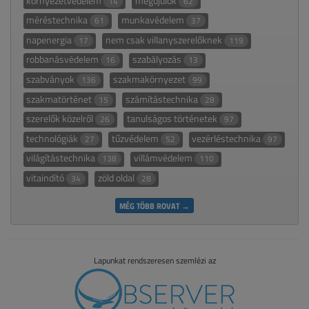
környezetvédelem
megújulók
14
62
méréstechnika
munkavédelem
61
37
napenergia
nem csak villanyszerelőknek
17
119
robbanásvédelem
szabályozás
16
13
szabványok
szakmakörnyezet
136
99
szakmatörténet
számítástechnika
15
28
szerelők közelről
tanulságos történetek
26
97
technológiák
tűzvédelem
vezérléstechnika
27
52
97
világítástechnika
villámvédelem
138
110
vitaindító
zöld oldal
34
28
MÉG TÖBB ROVAT →
Lapunkat rendszeresen szemlézi az