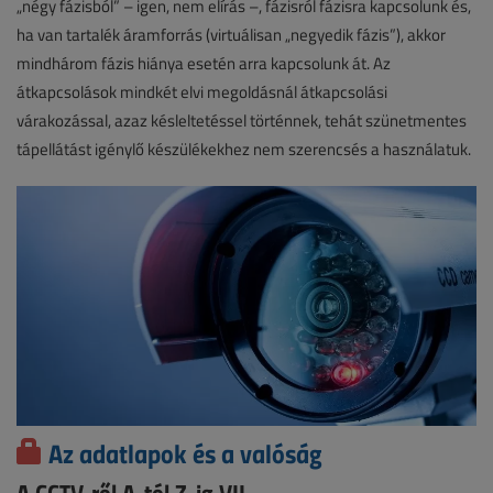
„négy fázisból” – igen, nem elírás –, fázisról fázisra kapcsolunk és,
ha van tartalék áramforrás (virtuálisan „negyedik fázis”), akkor
mindhárom fázis hiánya esetén arra kapcsolunk át. Az
átkapcsolások mindkét elvi megoldásnál átkapcsolási
várakozással, azaz késleltetéssel történnek, tehát szünetmentes
tápellátást igénylő készülékekhez nem szerencsés a használatuk.
Az adatlapok és a valóság
A CCTV-ről A-tól Z-ig VII.