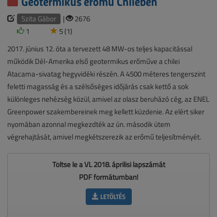
Geotermikus erőmű Chilében
Szita Gábor
|
2676
1
5 (1)
2017. június 12. óta a tervezett 48 MW-os teljes kapacitással
működik Dél-Amerika első geotermikus erőműve a chilei
Atacama-sivatag hegyvidéki részén. A 4500 méteres tengerszint
feletti magasság és a szélsőséges időjárás csak kettő a sok
különleges nehézség közül, amivel az olasz beruházó cég, az ENEL
Greenpower szakembereinek meg kellett küzdenie. Az elért siker
nyomában azonnal megkezdték az ún. második ütem
végrehajtását, amivel megkétszerezik az erőmű teljesítményét.
Töltse le a VL 2018. áprilisi lapszámát
PDF formátumban!
LETÖLTÉS