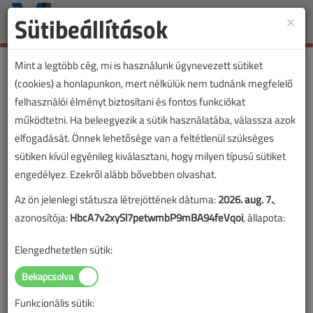
Sütibeállítások
×
Toggle
naviga
Mint a legtöbb cég, mi is használunk úgynevezett sütiket
(cookies) a honlapunkon, mert nélkülük nem tudnánk megfelelő
felhasználói élményt biztosítani és fontos funkciókat
működtetni. Ha beleegyezik a sütik használatába, válassza azok
elfogadását. Önnek lehetősége van a feltétlenül szükséges
sütiken kívül egyénileg kiválasztani, hogy milyen típusú sütiket
engedélyez. Ezekről alább bővebben olvashat.
Az ön jelenlegi státusza létrejöttének dátuma:
2026. aug. 7.
,
azonosítója:
HbcA7v2xySl7petwmbP9mBA94feVqoi
, állapota:
Elengedhetetlen sütik:
Funkcionális sütik:
Lapszám: