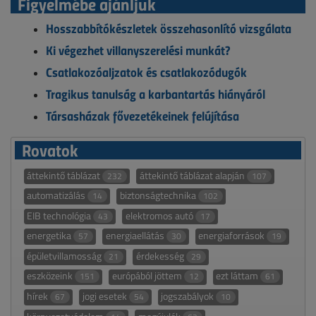
Figyelmébe ajánljuk
Hosszabbítókészletek összehasonlító vizsgálata
Ki végezhet villanyszerelési munkát?
Csatlakozóaljzatok és csatlakozódugók
Tragikus tanulság a karbantartás hiányáról
Társasházak fővezetékeinek felújítása
Rovatok
áttekintő táblázat
áttekintő táblázat alapján
232
107
automatizálás
biztonságtechnika
14
102
EIB technológia
elektromos autó
43
17
energetika
energiaellátás
energiaforrások
57
30
19
épületvillamosság
érdekesség
21
29
eszközeink
európából jöttem
ezt láttam
151
12
61
hírek
jogi esetek
jogszabályok
67
54
10