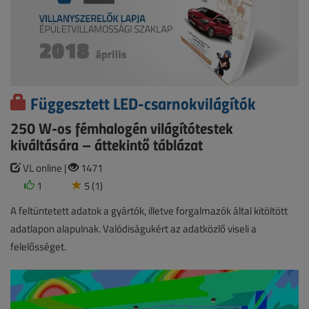
Függesztett LED-csarnokvilágítók
250 W-os fémhalogén világítótestek
kiváltására – áttekintő táblázat
VL online |
1471
1
5 (1)
A feltüntetett adatok a gyártók, illetve forgalmazók által kitöltött
adatlapon alapulnak. Valódiságukért az adatközlő viseli a
felelősséget.