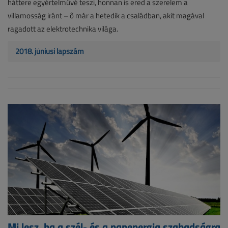
háttere egyértelművé teszi, honnan is ered a szerelem a
villamosság iránt – ő már a hetedik a családban, akit magával
ragadott az elektrotechnika világa.
2018. júniusi lapszám
Mi lesz, ha a szél- és a napenergia szabadságra