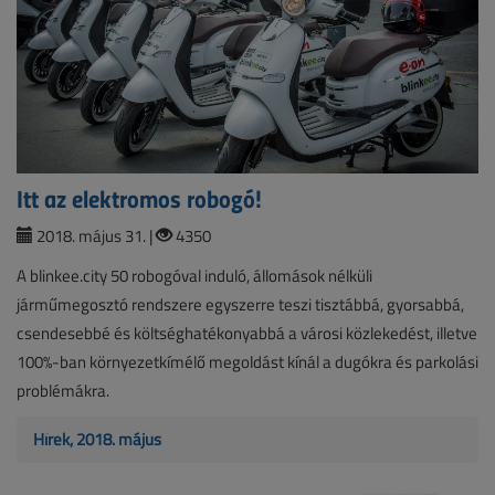
Itt az elektromos robogó!
2018. május 31. |
4350
A blinkee.city 50 robogóval induló, állomások nélküli
járműmegosztó rendszere egyszerre teszi tisztábbá, gyorsabbá,
csendesebbé és költséghatékonyabbá a városi közlekedést, illetve
100%-ban környezetkímélő megoldást kínál a dugókra és parkolási
problémákra.
Hírek, 2018. május