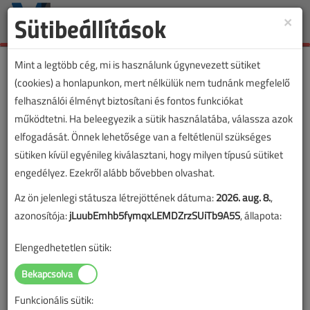
Sütibeállítások
×
Toggle
naviga
Mint a legtöbb cég, mi is használunk úgynevezett sütiket
(cookies) a honlapunkon, mert nélkülük nem tudnánk megfelelő
felhasználói élményt biztosítani és fontos funkciókat
működtetni. Ha beleegyezik a sütik használatába, válassza azok
elfogadását. Önnek lehetősége van a feltétlenül szükséges
sütiken kívül egyénileg kiválasztani, hogy milyen típusú sütiket
engedélyez. Ezekről alább bővebben olvashat.
Az ön jelenlegi státusza létrejöttének dátuma:
2026. aug. 8.
,
azonosítója:
jLuubEmhb5fymqxLEMDZrzSUiTb9A5S
, állapota:
Elengedhetetlen sütik:
Funkcionális sütik: