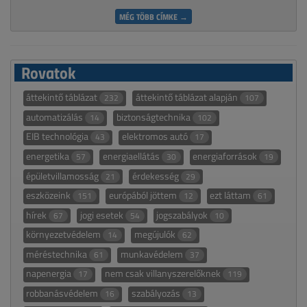
MÉG TÖBB CÍMKE →
Rovatok
áttekintő táblázat
áttekintő táblázat alapján
232
107
automatizálás
biztonságtechnika
14
102
EIB technológia
elektromos autó
43
17
energetika
energiaellátás
energiaforrások
57
30
19
épületvillamosság
érdekesség
21
29
eszközeink
európából jöttem
ezt láttam
151
12
61
hírek
jogi esetek
jogszabályok
67
54
10
környezetvédelem
megújulók
14
62
méréstechnika
munkavédelem
61
37
napenergia
nem csak villanyszerelőknek
17
119
robbanásvédelem
szabályozás
16
13