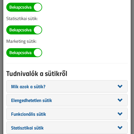
Kósa Krisztina
SZERZŐK LISTÁJA
Statisztikai sütik:
4092 |
|
Marketing sütik:
Kósa Krisztina cikkei
Tudnivalók a sütikről
49
cikk. Lapozó:
1
2
3
Mik azok a sütik?
Elengedhetetlen sütik
Funkcionális sütik
Statisztikai sütik