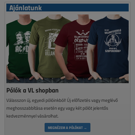
Ajánlatunk
Pólók a VL shopban
Válasszon új, egyedi pólóinkból! Új előfizetés vagy meglévő
meghosszabbítása esetén egy vagy két pólót jelentős
kedvezménnyel vásárolhat.
MEGNÉZEM A PÓLÓKAT →