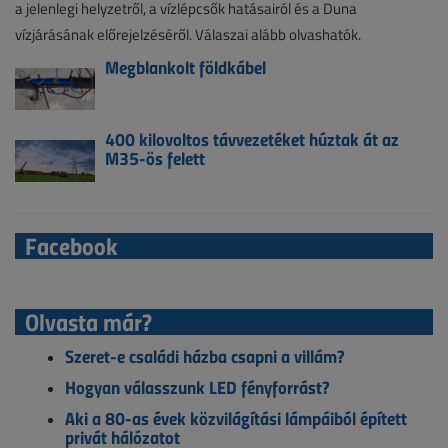
a jelenlegi helyzetről, a vízlépcsők hatásairól és a Duna
vízjárásának előrejelzéséről. Válaszai alább olvashatók.
Megblankolt földkábel
400 kilovoltos távvezetéket húztak át az
M35-ös felett
Facebook
Olvasta már?
Szeret-e családi házba csapni a villám?
Hogyan válasszunk LED fényforrást?
Aki a 80-as évek közvilágítási lámpáiból épített
privát hálózatot