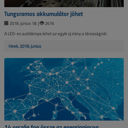
Tungsramos akkumulátor jöhet
2018. június 18. |
2616
A LED-es autólámpa lehet az egyik új irány a társaságnál.
Hírek, 2018. június
14 ország fog össze az energiapiacon