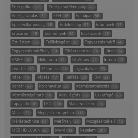
Energetika
Energiahatékonyság
121
46
Energiatárolás
EPH
Építőipar
32
16
58
Épületvillamosság
Érdekesség
Erőművek
45
97
33
Erősáram
Események
Eszközeink
15
69
46
Ezt láttam
Felülvizsgálat
Fogyasztásmérő
26
35
48
Fogyasztásmérőhely
Fűtéstechnika
Hírek
19
14
14
HMKE
Hőkamera
InfoShow
Interjú
18
13
47
13
Inverter
IP kamera
Jogszabályok
19
14
53
Kábel
Képzés
Kiállítás
KNX
15
17
23
32
Kontár
Koronavírus
Közműcsatlakozás
43
24
13
Közműszolgáltató
Közvilágítás
Lakatfogó
16
26
25
Lapajánló
LED
Madárvédelem
16
138
14
Mavir
Megújuló energetika
23
111
Méréstechnika
Mérőhely
Mozgásérzékelő
61
23
15
MSZ HD 60364
MVM
Napelem
45
19
207