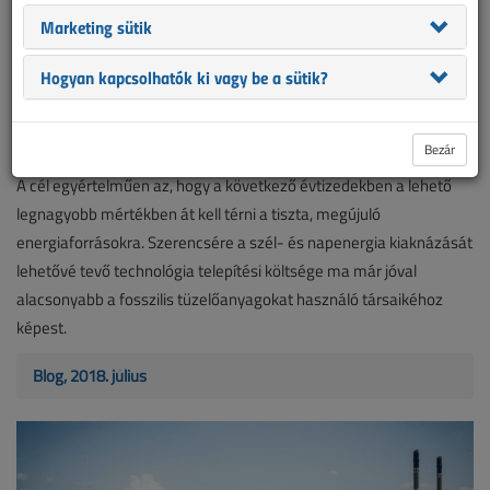
Marketing sütik
Hogyan kapcsolhatók ki vagy be a sütik?
4 fontos adat a megújulókról
2018. július 3. |
2753
Bezár
A cél egyértelműen az, hogy a következő évtizedekben a lehető
legnagyobb mértékben át kell térni a tiszta, megújuló
energiaforrásokra. Szerencsére a szél- és napenergia kiaknázását
lehetővé tevő technológia telepítési költsége ma már jóval
alacsonyabb a fosszilis tüzelőanyagokat használó társaikéhoz
képest.
Blog, 2018. július