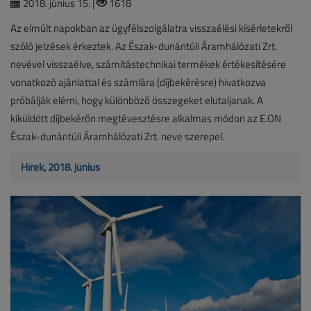
2018. június 15. |
1618
Az elmúlt napokban az ügyfélszolgálatra visszaélési kísérletekről
szóló jelzések érkeztek. Az Észak-dunántúli Áramhálózati Zrt.
nevével visszaélve, számítástechnikai termékek értékesítésére
vonatkozó ajánlattal és számlára (díjbekérésre) hivatkozva
próbálják elérni, hogy különböző összegeket elutaljanak. A
kiküldött díjbekérőn megtévesztésre alkalmas módon az E.ON
Észak-dunántúli Áramhálózati Zrt. neve szerepel.
Hírek, 2018. június