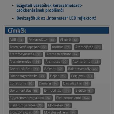
Szigetelt vezetékek keresztmetszet-
csökkenésének problémái
Bevizsgáltuk az „internetes” LED reflektort!
Címkék
ABB
Akkumulátor
Almérő
16
53
13
Áram-védőkapcsoló
Áramár
Áramellátás
22
39
79
áramfogyasztás
Áramszolgáltató
38
74
Áramtermelés
Áramütés
Atomerőmű
136
20
103
Átviteli hálózat
Baleset
Balesetveszély
73
52
45
Biztonságtechnika
Bojler
Cégügyek
39
21
18
Construma
Daniella
Díszvilágítás
52
14
26
Dokumentálás
E-mobilitás
E-töltő
58
114
61
Egyetemes szolgáltató
Elektromos autó
24
144
Elektromos fűtés
Előfizetés
33
96
Elosztóhálózat
Elosztószekrény
38
14