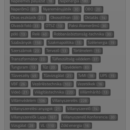
Napelemes pályázat
Napenergia
18
180
Naperőmű
Nyereményjáték
OBO
85
30
20
Okos eszközök
Okosotthon
Oktatás
21
33
14
Olvasói fotó
OTSZ
Paksi Atomerőmű
33
13
30
póló
Relé
Robbanásbiztonság-technika
13
40
30
Szabványok
Szakmapolitika
Szélenergia
158
15
19
Szerszámok
Tervező
Történelem
23
13
15
Transzformátor
Túlfeszültség-védelem
23
37
Tungsram
Tűz
Tűzvédelem
13
20
83
Tűzveszély
Tűzvizsgálat
TvMI
UPS
49
21
18
15
VBF
Vezérléstechnika
Vezetékek
26
102
16
Videó
Világítástechnika
Villámhárító
21
220
13
Villámvédelem
Villanyszerelés
106
228
Villanyszerelési anyagok
Villanyszerelő
21
74
Villanyszerelők Lapja
Villanyszerelő Konferencia
167
30
Vizsgálat
VL
Zöld energia
28
110
16