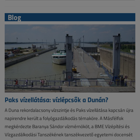
Blog
Paks vízellátása: vízlépcsők a Dunán?
A Duna rekordalacsony vízszintje és Paks vízellátása kapcsán újra
napirendre került a folyógazdálkodás témaköre. A Másfélfok
megkérdezte Baranya Sándor vízmérnököt, a BME Vízépítési és
Vízgazdálkodási Tanszékének tanszékvezető egyetemi docensét