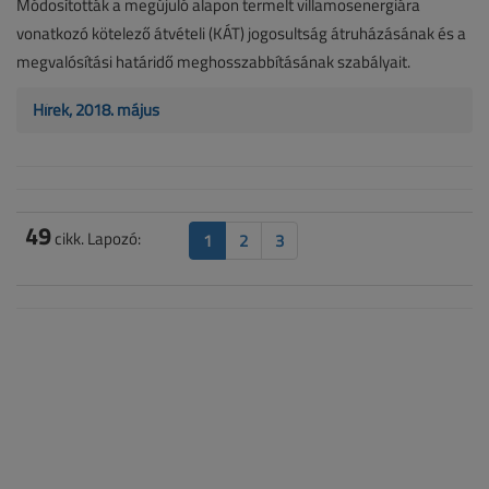
Módosították a megújuló alapon termelt villamosenergiára
vonatkozó kötelező átvételi (KÁT) jogosultság átruházásának és a
megvalósítási határidő meghosszabbításának szabályait.
Hírek, 2018. május
49
cikk. Lapozó:
1
2
3