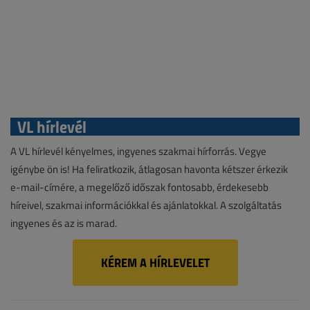
VL hírlevél
A VL hírlevél kényelmes, ingyenes szakmai hírforrás. Vegye
igénybe ön is! Ha feliratkozik, átlagosan havonta kétszer érkezik
e-mail-címére, a megelőző időszak fontosabb, érdekesebb
híreivel, szakmai információkkal és ajánlatokkal. A szolgáltatás
ingyenes és az is marad.
KÉREM A HÍRLEVELET