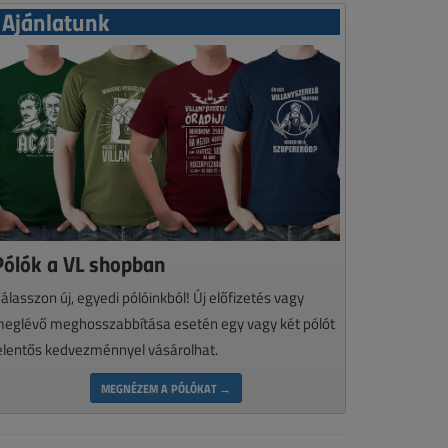
Ajánlatunk
Pólók a VL shopban
álasszon új, egyedi pólóinkból! Új előfizetés vagy
eglévő meghosszabbítása esetén egy vagy két pólót
elentős kedvezménnyel vásárolhat.
MEGNÉZEM A PÓLÓKAT →