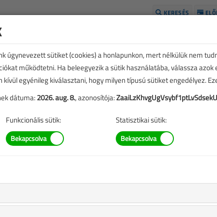
KERESÉS
ELŐ
k
H
unk úgynevezett sütiket (cookies) a honlapunkon, mert nélkülük nem tud
kciókat működtetni. Ha beleegyezik a sütik használatába, válassza azok
n kívül egyénileg kiválasztani, hogy milyen típusú sütiket engedélyez. E
tének dátuma:
2026. aug. 8.
, azonosítója:
ZaaiLzKhvgUgVsybf1ptLvSdsek
Funkcionális sütik:
Statisztikai sütik:
ó!
9 |
kkben szereplő információk mára aktualitásukat veszíthették,