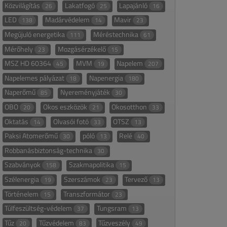
Közvilágítás
Lakatfogó
Lapajánló
26
25
16
LED
Madárvédelem
Mavir
138
14
23
Megújuló energetika
Méréstechnika
111
61
Mérőhely
Mozgásérzékelő
23
15
MSZ HD 60364
MVM
Napelem
45
19
207
Napelemes pályázat
Napenergia
18
180
Naperőmű
Nyereményjáték
85
30
OBO
Okos eszközök
Okosotthon
20
21
33
Oktatás
Olvasói fotó
OTSZ
14
33
13
Paksi Atomerőmű
póló
Relé
30
13
40
Robbanásbiztonság-technika
30
Szabványok
Szakmapolitika
158
15
Szélenergia
Szerszámok
Tervező
19
23
13
Történelem
Transzformátor
15
23
Túlfeszültség-védelem
Tungsram
37
13
Tűz
Tűzvédelem
Tűzveszély
20
83
49