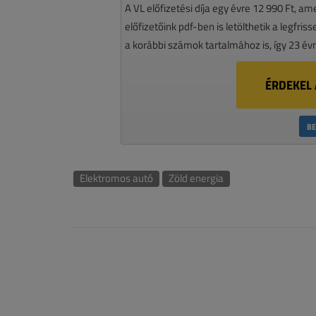
A VL előfizetési díja egy évre 12 990 Ft, a
előfizetőink pdf-ben is letölthetik a legfri
a korábbi számok tartalmához is, így 23 év
ÉRDEKEL 
BE
Elektromos autó
Zöld energia