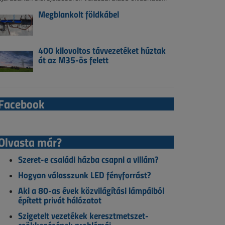
Megblankolt földkábel
400 kilovoltos távvezetéket húztak
át az M35-ös felett
Facebook
Olvasta már?
Szeret-e családi házba csapni a villám?
Hogyan válasszunk LED fényforrást?
Aki a 80-as évek közvilágítási lámpáiból
épített privát hálózatot
Szigetelt vezetékek keresztmetszet-