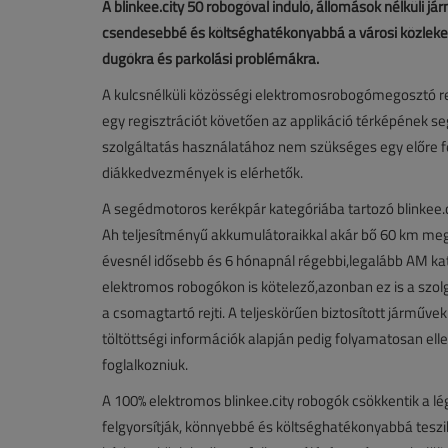
A blinkee.city 50 robogóval induló, állomások nélküli 
csendesebbé és költséghatékonyabbá a városi közleked
dugókra és parkolási problémákra.
A kulcsnélküli közösségi elektromosrobogómegosztó re
egy regisztrációt követően az applikáció térképének seg
szolgáltatás használatához nem szükséges egy előre felt
diákkedvezmények is elérhetők.
A segédmotoros kerékpár kategóriába tartozó blinkee.
Ah teljesítményű akkumulátoraikkal akár bő 60 km megt
évesnél idősebb és 6 hónapnál régebbi,legalább AM kat
elektromos robogókon is kötelező,azonban ez is a szolg
a csomagtartó rejti. A teljeskörűen biztosított járműv
töltöttségi információk alapján pedig folyamatosan elle
foglalkozniuk.
A 100% elektromos blinkee.city robogók csökkentik a lé
felgyorsítják, könnyebbé és költséghatékonyabbá teszi