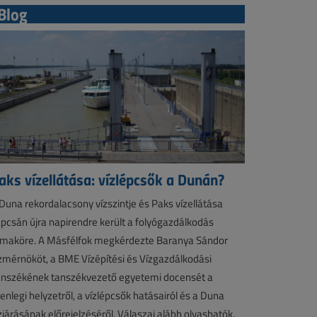
Blog
aks vízellátása: vízlépcsők a Dunán?
Duna rekordalacsony vízszintje és Paks vízellátása
pcsán újra napirendre került a folyógazdálkodás
maköre. A Másfélfok megkérdezte Baranya Sándor
zmérnököt, a BME Vízépítési és Vízgazdálkodási
nszékének tanszékvezető egyetemi docensét a
lenlegi helyzetről, a vízlépcsők hatásairól és a Duna
zjárásának előrejelzéséről. Válaszai alább olvashatók.