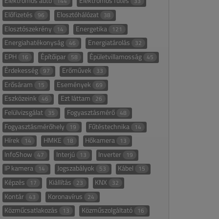
Elektromos autó
Elektromos fűtés
144
33
Előfizetés
Elosztóhálózat
96
38
Elosztószekrény
Energetika
14
121
Energiahatékonyság
Energiatárolás
46
32
EPH
Építőipar
Épületvillamosság
16
58
45
Érdekesség
Erőművek
97
33
Erősáram
Események
15
69
Eszközeink
Ezt láttam
46
26
Felülvizsgálat
Fogyasztásmérő
35
48
Fogyasztásmérőhely
Fűtéstechnika
19
14
Hírek
HMKE
Hőkamera
14
18
13
InfoShow
Interjú
Inverter
47
13
19
IP kamera
Jogszabályok
Kábel
14
53
15
Képzés
Kiállítás
KNX
17
23
32
Kontár
Koronavírus
43
24
Közműcsatlakozás
Közműszolgáltató
13
16