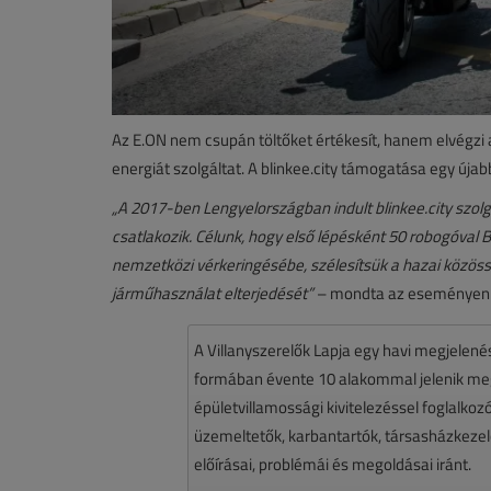
Az E.ON nem csupán töltőket értékesít, hanem elvégzi a 
energiát szolgáltat. A blinkee.city támogatása egy úja
„A 2017-ben Lengyelországban indult blinkee.city szol
csatlakozik. Célunk, hogy első lépésként 50 robogóva
nemzetközi vérkeringésébe, szélesítsük a hazai közöss
járműhasználat elterjedését”
– mondta az eseményen Va
A Villanyszerelők Lapja egy havi megjelen
formában évente 10 alakommal jelenik meg.
épületvillamossági kivitelezéssel foglalko
üzemeltetők, karbantartók, társasházkezelő
előírásai, problémái és megoldásai iránt.