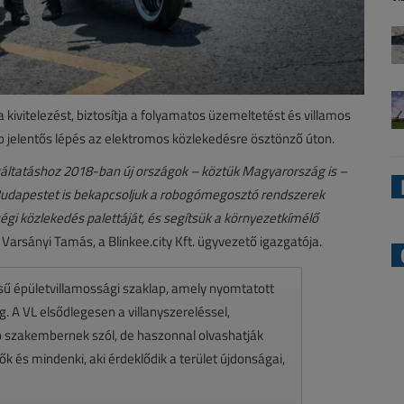
kivitelezést, biztosítja a folyamatos üzemeltetést és villamos
bb jelentős lépés az elektromos közlekedésre ösztönző úton.
gáltatáshoz 2018-ban új országok – köztük Magyarország is –
l Budapestet is bekapcsoljuk a robogómegosztó rendszerek
égi közlekedés palettáját, és segítsük a környezetkímélő
rsányi Tamás, a Blinkee.city Kft. ügyvezető igazgatója.
ésű épületvillamossági szaklap, amely nyomtatott
 A VL elsődlegesen a villanyszereléssel,
zó szakembernek szól, de haszonnal olvashatják
k és mindenki, aki érdeklődik a terület újdonságai,