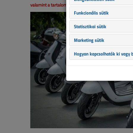
valamint a tartalom helyenként hiányos lehet (képek, tá
Funkcionális sütik
Statisztikai sütik
Marketing sütik
Hogyan kapcsolhatók ki vagy b