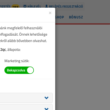
FIZETÉS
HÍRLEVÉL
BELÉPÉS/REGISZTRÁCIÓ
TIPP
×
ÍREK
LAPSZÁMOK
BLOG
SHOP
BÓNUSZ
nánk megfelelő felhasználói
 elfogadását. Önnek lehetősége
zekről alább bővebben olvashat.
U2qc
, állapota:
Marketing sütik: