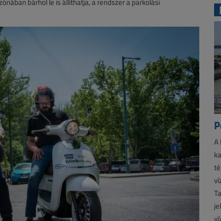
ónában bárhol le is állíthatja, a rendszer a parkolási
P
A 
ka
té
ví
Ta
je
ví