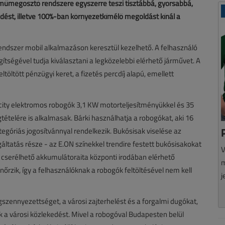
járműmegosztó rendszere egyszerre teszi tisztábbá, gyorsabbá,
ést, illetve 100%-ban környezetkímélő megoldást kínál a
ndszer mobil alkalmazáson keresztül kezelhető. A felhasználó
ítségével tudja kiválasztani a legközelebbi elérhető járművet. A
öltött pénzügyi keret, a fizetés percdíj alapú, emellett
city elektromos robogók 3,1 KW motorteljesítményükkel és 35
ételére is alkalmasak. Bárki használhatja a robogókat, aki 16
egóriás jogosítvánnyal rendelkezik. Bukósisak viselése az
áltatás része - az E.ON színekkel trendire festett bukósisakokat
V
ek cserélhető akkumulátoraita központi irodában elérhető
m
nőrzik, így a felhasználóknak a robogók feltöltésével nem kell
j
gszennyezettséget, a városi zajterhelést és a forgalmi dugókat,
k a városi közlekedést. Mivel a robogóval Budapesten belül