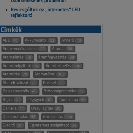
csökkenésének problémái
Bevizsgáltuk az „internetes” LED
reflektort!
Címkék
ABB
Akkumulátor
Almérő
16
53
13
Áram-védőkapcsoló
Áramár
22
39
Áramellátás
áramfogyasztás
79
38
Áramszolgáltató
Áramtermelés
74
136
Áramütés
Atomerőmű
20
103
Átviteli hálózat
Baleset
73
52
Balesetveszély
Biztonságtechnika
45
39
Bojler
Cégügyek
Construma
21
18
52
Daniella
Díszvilágítás
14
26
Dokumentálás
E-mobilitás
58
114
E-töltő
Egyetemes szolgáltató
61
24