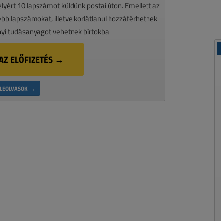
melyért 10 lapszámot küldünk postai úton. Emellett az
ssebb lapszámokat, illetve korlátlanul hozzáférhetnek
nyi tudásanyagot vehetnek bírtokba.
AZ ELŐFIZETÉS →
LEOLVASOK →