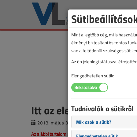
Sütibeállításo
Mint a legtöbb cég, mi is használ
élményt biztosítani és fontos fun
van a feltétlenül szükséges sütike
Az ön jelenlegi státusza létrejöt
Elengedhetetlen sütik:
Itt az elektromos robog
Tudnivalók a sütikről
Mik azok a sütik?
2018. május 31. |
Kósa Krisztina
|
434
Az alábbi tartalom archív, 8 éve frissült utoljára. A ci
Elengedhetetlen sütik