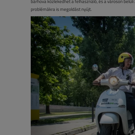
bárhova közlekedhet a felhasználó, és a városon belüli z
problémákra is megoldást nyújt.