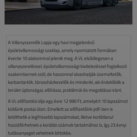
A Villanyszerelők Lapja egy havi megjelenésű
épületvillamossági szaklap, amely nyomtatott formában
évente 10 alakommal jelenik meg. A VL elsődlegesen a
villanyszereléssel, épületvillamossági kivitelezéssel foglalkozó
szakembernek szól, de haszonnal olvashatják üzemeltetők,
karbantartók, társasházkezelők és mindenki, aki érdeklődik a
terület újdonságai, előírásai, problémái és megoldásai iránt.
A VL előfizetési díja egy évre 12 990 Ft, amelyért 10 lapszámot
küldünk postai úton. Emellett az előfizetőink pdf-ben is
letölthetik a legfrissebb lapszámokat, illetve korlátlanul
hozzáférhetnek a korábbi számok tartalmához is, így 23 évnyi
tudásanyagot vehetnek bírtokba.