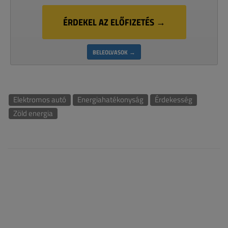
ÉRDEKEL AZ ELŐFIZETÉS →
BELEOLVASOK →
Elektromos autó
Energiahatékonyság
Érdekesség
Zöld energia