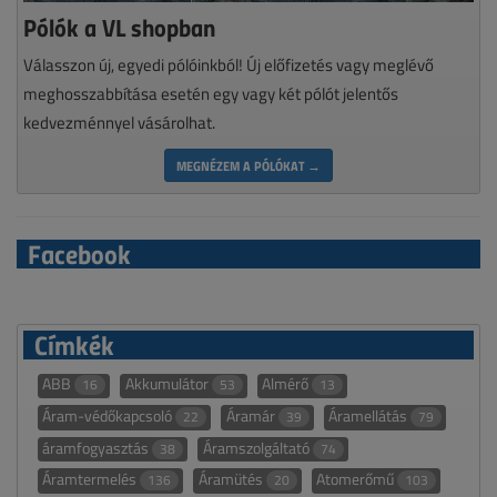
Pólók a VL shopban
Válasszon új, egyedi pólóinkból! Új előfizetés vagy meglévő
meghosszabbítása esetén egy vagy két pólót jelentős
kedvezménnyel vásárolhat.
MEGNÉZEM A PÓLÓKAT →
Facebook
Címkék
ABB
Akkumulátor
Almérő
16
53
13
Áram-védőkapcsoló
Áramár
Áramellátás
22
39
79
áramfogyasztás
Áramszolgáltató
38
74
Áramtermelés
Áramütés
Atomerőmű
136
20
103