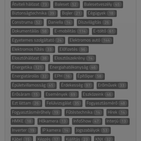
Átviteli hálózat
Baleset
Balesetveszély
73
52
45
Biztonságtechnika
Bojler
Cégügyek
39
21
18
Construma
Daniella
Díszvilágítás
52
14
26
Dokumentálás
E-mobilitás
E-töltő
58
114
61
Egyetemes szolgáltató
Elektromos autó
24
144
Elektromos fűtés
Előfizetés
33
96
Elosztóhálózat
Elosztószekrény
38
14
Energetika
Energiahatékonyság
121
46
Energiatárolás
EPH
Építőipar
32
16
58
Épületvillamosság
Érdekesség
Erőművek
45
97
33
Erősáram
Események
Eszközeink
15
69
46
Ezt láttam
Felülvizsgálat
Fogyasztásmérő
26
35
48
Fogyasztásmérőhely
Fűtéstechnika
Hírek
19
14
14
HMKE
Hőkamera
InfoShow
Interjú
18
13
47
13
Inverter
IP kamera
Jogszabályok
19
14
53
Kábel
Képzés
Kiállítás
KNX
15
17
23
32