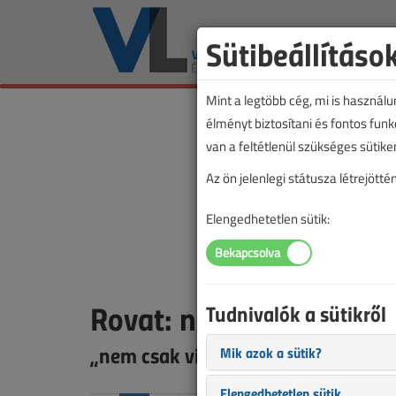
Sütibeállításo
Mint a legtöbb cég, mi is használ
élményt biztosítani és fontos fun
van a feltétlenül szükséges sütike
Az ön jelenlegi státusza létrejöt
Elengedhetetlen sütik:
Rovat: nem csak villan
Tudnivalók a sütikről
„nem csak villanyszerelőknek” rova
Mik azok a sütik?
Elengedhetetlen sütik