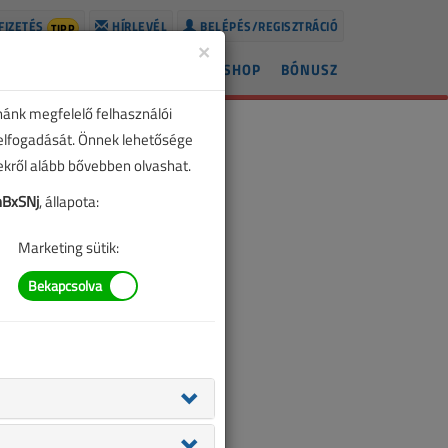
FIZETÉS
HÍRLEVÉL
BELÉPÉS/REGISZTRÁCIÓ
TIPP
×
ÍREK
LAPSZÁMOK
BLOG
SHOP
BÓNUSZ
nánk megfelelő felhasználói
 elfogadását. Önnek lehetősége
zekről alább bővebben olvashat.
BxSNj
, állapota:
Marketing sütik: