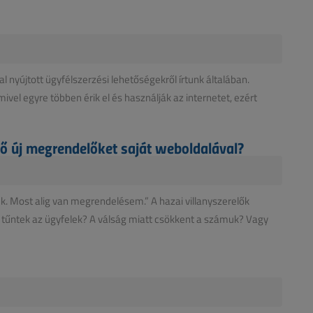
l nyújtott ügyfélszerzési lehetőségekről írtunk általában.
ivel egyre többen érik el és használják az internetet, ezért
lő új megrendelőket saját weboldalával?
tek. Most alig van megrendelésem.” A hazai villanyszerelők
á tűntek az ügyfelek? A válság miatt csökkent a számuk? Vagy