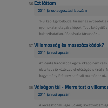
Ezt láttam
2011. július-augusztusi lapszám
1-3. kép: Egy belbudai társasház évtizedekig
nyomokat mutatják a képek. Több lakógyűlés vit
halaszthatatlan. Ráadásul a társasház ...
Villamosság és masszázskádak?
2011. júniusi lapszám
Az ideális fürdőszoba egyre inkább nem csak 
életvitel, a jó közérzet lehetőségét is kínálj
hagyomány jótékony hatásait ma már az ot...
Válságon túl - Merre tart a villamo
2011. júniusi lapszám
A recessziónak vége. Sokáig, sokat volt emleg