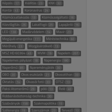
Képzés
Kiállítás
KNX
17
23
32
Kontár
Koronavírus
43
24
Közműcsatlakozás
Közműszolgáltató
13
16
Közvilágítás
Lakatfogó
Lapajánló
26
25
16
LED
Madárvédelem
Mavir
138
14
23
Megújuló energetika
Méréstechnika
111
60
Mérőhely
Mozgásérzékelő
23
13
MSZ HD 60364
MVM
Napelem
45
19
207
Napelemes pályázat
Napenergia
18
180
Naperőmű
Nyereményjáték
85
30
OBO
Okos eszközök
Okosotthon
20
21
33
Oktatás
Olvasói fotó
OTSZ
14
33
13
Paksi Atomerőmű
póló
Relé
29
13
40
Robbanásbiztonság-technika
30
Szabványok
Szakmapolitika
158
15
Szélenergia
Szerszámok
Tervező
19
23
13