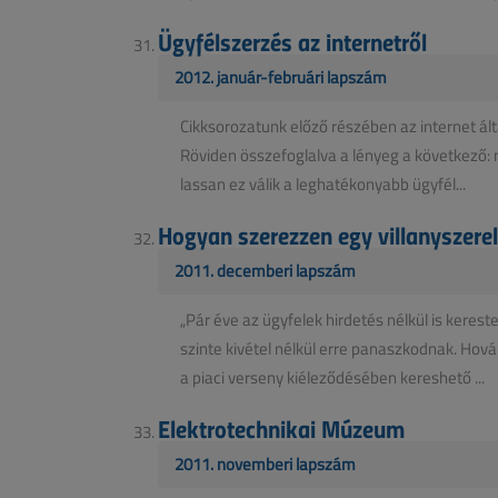
Ügyfélszerzés az internetről
2012. január-februári lapszám
Cikksorozatunk előző részében az internet álta
Röviden összefoglalva a lényeg a következő: m
lassan ez válik a leghatékonyabb ügyfél...
Hogyan szerezzen egy villanyszere
2011. decemberi lapszám
„Pár éve az ügyfelek hirdetés nélkül is keres
szinte kivétel nélkül erre panaszkodnak. Hov
a piaci verseny kiéleződésében kereshető ...
Elektrotechnikai Múzeum
2011. novemberi lapszám