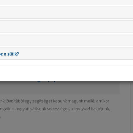
ól beszélünk, akkor a Facebook messze lekörözi minden
e a sütik?
 el a Facebook-tagság a kritikus tömeget: az internetezők
erek ...
rében I. – Horgonyt fel!
ünk jóvoltából egy segítséget kapunk magunk mellé, amikor
tegyünk, hogyan váltsunk sebességet, mennyivel haladjunk,
.