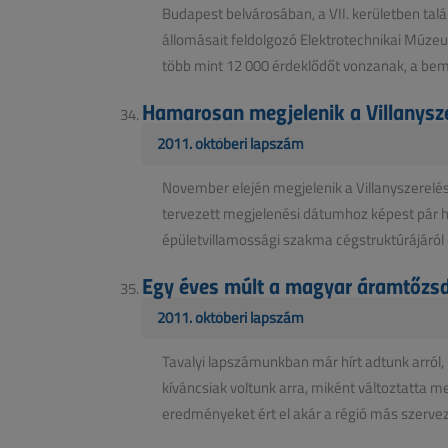
Budapest belvárosában, a VII. kerületben tal
állomásait feldolgozó Elektrotechnikai Múzeu
több mint 12 000 érdeklődőt vonzanak, a bemu
Hamarosan megjelenik a Villanysz
2011. októberi lapszám
November elején megjelenik a Villanyszerelési
tervezett megjelenési dátumhoz képest pár 
épületvillamossági szakma cégstruktúrájáról é
Egy éves múlt a magyar áramtőzs
2011. októberi lapszám
Tavalyi lapszámunkban már hírt adtunk arról,
kíváncsiak voltunk arra, miként változtatta m
eredményeket ért el akár a régió más szervez