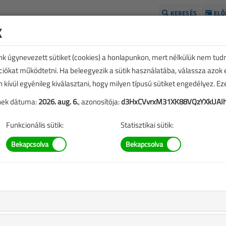
KERESÉS
ELŐ
k
H
unk úgynevezett sütiket (cookies) a honlapunkon, mert nélkülük nem tud
kciókat működtetni. Ha beleegyezik a sütik használatába, válassza azok
n kívül egyénileg kiválasztani, hogy milyen típusú sütiket engedélyez. E
tének dátuma:
2026. aug. 6.
, azonosítója:
d3HxCVvrxM31XK88VQzYXkUAIh
Funkcionális sütik:
Statisztikai sütik:
yszerelőknek
tba sorolt tartalmak