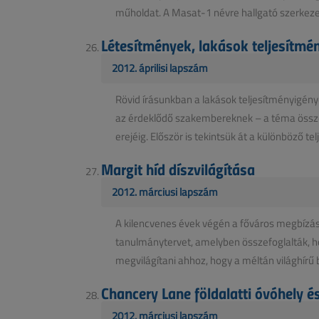
műholdat. A Masat-1 névre hallgató szerkezet 
Létesítmények, lakások teljesítm
2012. áprilisi lapszám
Rövid írásunkban a lakások teljesítményigé
az érdeklődő szakembereknek – a téma össz
erejéig. Először is tekintsük át a különböző telje
Margit híd díszvilágítása
2012. márciusi lapszám
A kilencvenes évek végén a főváros megbízás
tanulmánytervet, amelyben összefoglalták, ho
megvilágítani ahhoz, hogy a méltán világhírű
Chancery Lane földalatti óvóhely 
2012. márciusi lapszám