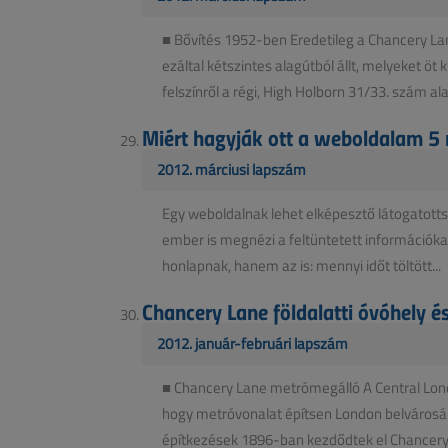
■ Bővítés 1952-ben Eredetileg a Chancery La
ezáltal kétszintes alagútból állt, melyeket ö
felszínről a régi, High Holborn 31/33. szám alat
Miért hagyják ott a weboldalam 5 
2012. márciusi lapszám
Egy weboldalnak lehet elképesztő látogatott
ember is megnézi a feltüntetett információka
honlapnak, hanem az is: mennyi időt töltött...
Chancery Lane földalatti óvóhely
2012. január-februári lapszám
■ Chancery Lane metrómegálló A Central London
hogy metróvonalat építsen London belvárosá
építkezések 1896-ban kezdődtek el Chancery L