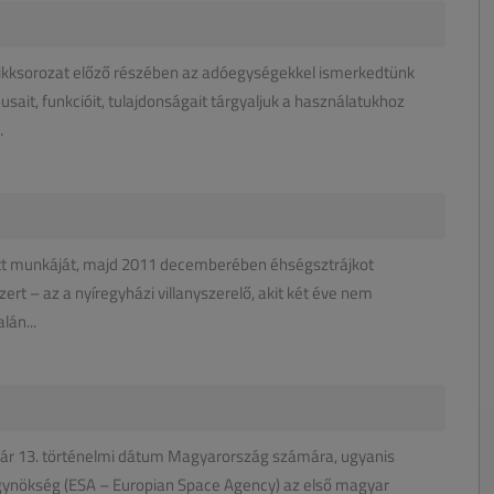
 cikksorozat előző részében az adóegységekkel ismerkedtünk
ait, funkcióit, tulajdonságait tárgyaljuk a használatukhoz
.
tt munkáját, majd 2011 decemberében éhségsztrájkot
zert – az a nyíregyházi villanyszerelő, akit két éve nem
lán...
bruár 13. történelmi dátum Magyarország számára, ugyanis
ügynökség (ESA – Europian Space Agency) az első magyar