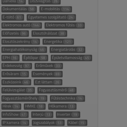
Daniella
Díszvilágítás
14
26
Dokumentálás
E-mobilitás
58
114
E-töltő
Egyetemes szolgáltató
61
24
Elektromos autó
Elektromos fűtés
144
33
Előfizetés
Elosztóhálózat
96
38
Elosztószekrény
Energetika
14
121
Energiahatékonyság
Energiatárolás
46
32
EPH
Építőipar
Épületvillamosság
16
58
45
Érdekesség
Erőművek
97
33
Erősáram
Események
15
69
Eszközeink
Ezt láttam
46
26
Felülvizsgálat
Fogyasztásmérő
35
48
Fogyasztásmérőhely
Fűtéstechnika
19
14
Hírek
HMKE
Hőkamera
14
18
13
InfoShow
Interjú
Inverter
47
13
19
IP kamera
Jogszabályok
Kábel
14
53
15