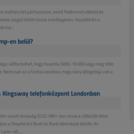
ne óvóhely két párhuzamos, belső födémmel ellátott és
t kisebb alagút kötött össze merőlegesen. Hozzáférés a
ti me...
mp-en belül?
sága: előfordulhat, hogy havonta 5000, 10 000 vagy még több
t. Nemcsak az a fontos azonban, hogy hány látogatója volt a
 és Kingsway telefonközpont Londonban
 vasúti társaság (CLV) 1891-ben azzal a céllal jött létre,
ban a Shepherd's Bush és Bank állomások között. Az
ane-nél, ...