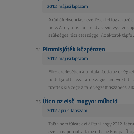
2012. májusi lapszám
A rádiófrekvenciás vezérlésekkel foglalkozó
meg. A folytatásban most a vevőegységek típus
szükséges részletességgel. Az aktorok tápfe..
Piramisjáték közpénzen
2012. májusi lapszám
Elkeseredésében áramtalanította az elvégze
fontolgatott – ezáltal országos hírnévre tett s
fizettek ki a cége által elvégzett tiszabecsi álta
Úton az első magyar műhold
2012. áprilisi lapszám
Talán nem túlzás azt állítani, hogy 2012. fe
ezen a napon juttatta az űrbe az Európai Űr