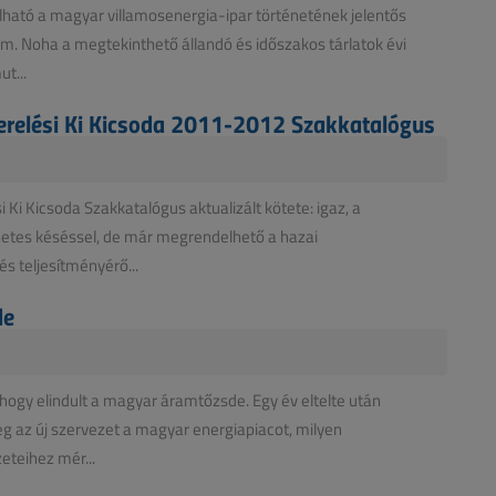
álható a magyar villamosenergia-ipar történetének jelentős
m. Noha a megtekinthető állandó és időszakos tárlatok évi
t...
erelési Ki Kicsoda 2011-2012 Szakkatalógus
 Ki Kicsoda Szakkatalógus aktualizált kötete: igaz, a
hetes késéssel, de már megrendelhető a hazai
s teljesítményérő...
de
 hogy elindult a magyar áramtőzsde. Egy év eltelte után
eg az új szervezet a magyar energiapiacot, milyen
eteihez mér...