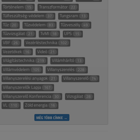
Történelem
Transzformátor
15
22
Túlfeszültség-védelem
Tungsram
37
13
Tűz
Tűzvédelem
Tűzveszély
20
83
49
Tűzvizsgálat
TvMI
UPS
21
18
15
VBF
Vezérléstechnika
26
102
Vezetékek
Videó
16
21
Világítástechnika
Villámhárító
219
13
Villámvédelem
Villanyszerelés
105
228
Villanyszerelési anyagok
Villanyszerelő
21
74
Villanyszerelők Lapja
167
Villanyszerelő Konferencia
Vizsgálat
30
28
VL
Zöld energia
110
16
MÉG TÖBB CÍMKE →