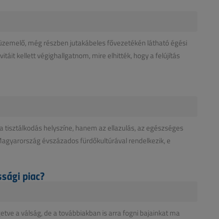
 üzemelő, még részben jutakábeles fővezetékén látható égési
áit kellett végighallgatnom, mire elhitték, hogy a felújítás
a tisztálkodás helyszíne, hanem az ellazulás, az egészséges
a. Magyarország évszázados fürdőkultúrával rendelkezik, e
ssági piac?
etve a válság, de a továbbiakban is arra fogni bajainkat ma