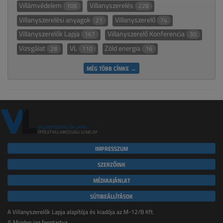
Villámvédelem
Villanyszerelés
106
228
Villanyszerelési anyagok
Villanyszerelő
21
74
Villanyszerelők Lapja
Villanyszerelő Konferencia
167
30
Vizsgálat
VL
Zöld energia
28
110
16
MÉG TÖBB CÍMKE →
IMPRESSZUM
SZERZŐINK
MÉDIAAJÁNLAT
SÜTIBEÁLLÍTÁSOK
A Villanyszerelők Lapja alapítója és kiadója az M-12/B Kft.
© Minden jog fenntartva.