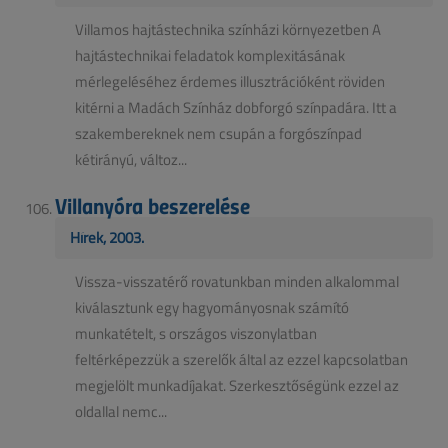
Villamos hajtástechnika színházi környezetben A
hajtástechnikai feladatok komplexitásának
mérlegeléséhez érdemes illusztrációként röviden
kitérni a Madách Színház dobforgó színpadára. Itt a
szakembereknek nem csupán a forgószínpad
kétirányú, változ...
Villanyóra beszerelése
Hírek, 2003.
Vissza-visszatérő rovatunkban minden alkalommal
kiválasztunk egy hagyományosnak számító
munkatételt, s országos viszonylatban
feltérképezzük a szerelők által az ezzel kapcsolatban
megjelölt munkadíjakat. Szerkesztőségünk ezzel az
oldallal nemc...