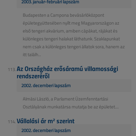
2003. január-februári lapszám
Budapesten a Campona bevásárlóközpont
épületegyüttesében nyílt meg Magyarországon az
első tengeri akvárium, amiben cápákat, rájákat és
különleges tengeri halakat láthatunk. Szaklapunkat
nem csak a különleges tengeri állatok sora, hanem az
itt találh...
Az Országház erősáramú villamossági
rendszeréről
2002. decemberi lapszám
Almási László, a Parlament Üzemfenntartási
Osztályának munkatársa mutatja be az épületet....
Vállalási ár m² szerint
2002. decemberi lapszám