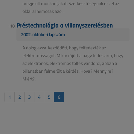
megjelölt munkadíjakat. Szerkesztőségünk ezzel az
oldallal nemcsak azo...
Préstechnológia a villanyszerelésben
2002. októberi lapszám
A dolog azzal kezdődött, hogy felfedezték az
elektromosságot. Mikor rájött a nagy tudós arra, hogy
az elektronok, elektromos töltés vándorol, abban a
pillanatban felmerült a kérdés: Hova? Mennyire?
Miért?...
1
2
3
4
5
6