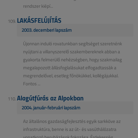
rendszer kiépí...
LAKÁSFELÚJÍTÁS
2003. decemberi lapszám
Újonnan induló rovatunkban segítséget szeretnénk
nyújtani a villanyszerelő szakembereknek abban a
gyakorta felmerülő nehézségben, hogy szakmailag
megalapozott állásfoglalásukat elfogadtassák a
megrendelővel, esetleg főnökükkel, kollégájukkal.
Fontos ...
Alagútfúrás az Alpokban
2004. január-februári lapszám
Az általános gazdaságfejlesztés egyik sarkköve az
infrastruktúra, benne is az út- és vasúthálózatra
vonatkozó beruházások fokozása. Érdekesség