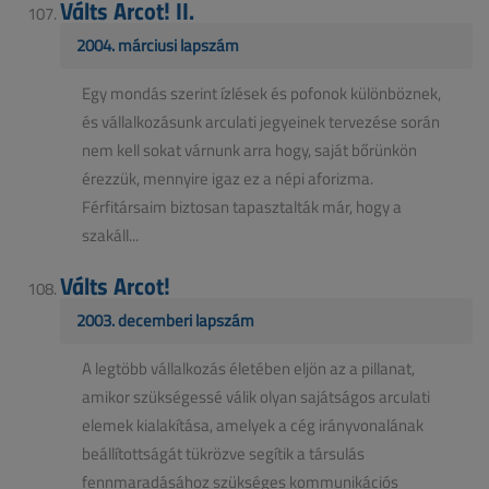
Válts Arcot! II.
2004. márciusi lapszám
Egy mondás szerint ízlések és pofonok különböznek,
és vállalkozásunk arculati jegyeinek tervezése során
nem kell sokat várnunk arra hogy, saját bőrünkön
érezzük, mennyire igaz ez a népi aforizma.
Férfitársaim biztosan tapasztalták már, hogy a
szakáll...
Válts Arcot!
2003. decemberi lapszám
A legtöbb vállalkozás életében eljön az a pillanat,
amikor szükségessé válik olyan sajátságos arculati
elemek kialakítása, amelyek a cég irányvonalának
beállítottságát tükrözve segítik a társulás
fennmaradásához szükséges kommunikációs