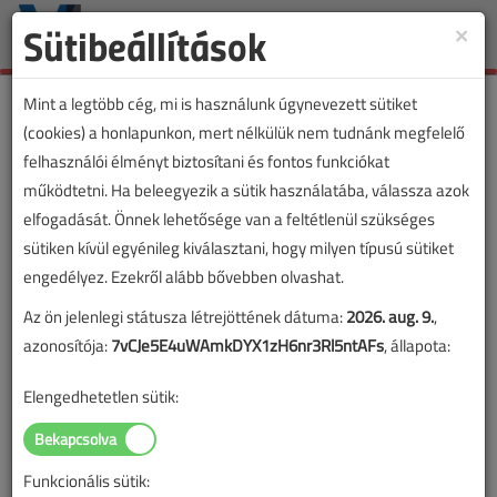
Sütibeállítások
×
Toggle
naviga
Mint a legtöbb cég, mi is használunk úgynevezett sütiket
(cookies) a honlapunkon, mert nélkülük nem tudnánk megfelelő
felhasználói élményt biztosítani és fontos funkciókat
működtetni. Ha beleegyezik a sütik használatába, válassza azok
elfogadását. Önnek lehetősége van a feltétlenül szükséges
sütiken kívül egyénileg kiválasztani, hogy milyen típusú sütiket
engedélyez. Ezekről alább bővebben olvashat.
Az ön jelenlegi státusza létrejöttének dátuma:
2026. aug. 9.
,
azonosítója:
7vCJe5E4uWAmkDYX1zH6nr3Rl5ntAFs
, állapota:
Elengedhetetlen sütik:
Funkcionális sütik: