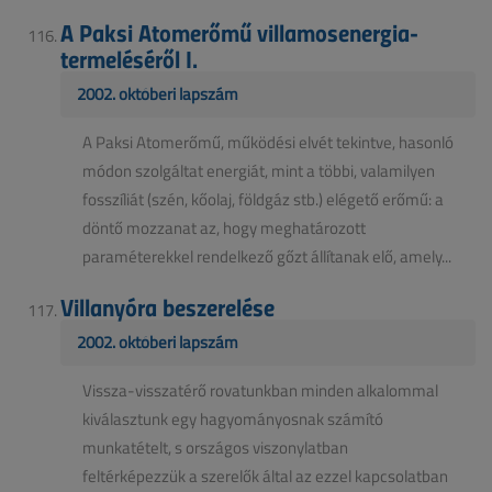
A Paksi Atomerőmű villamosenergia-
termeléséről I.
2002. októberi lapszám
A Paksi Atomerőmű, működési elvét tekintve, hasonló
módon szolgáltat energiát, mint a többi, valamilyen
fosszíliát (szén, kőolaj, földgáz stb.) elégető erőmű: a
döntő mozzanat az, hogy meghatározott
paraméterekkel rendelkező gőzt állítanak elő, amely...
Villanyóra beszerelése
2002. októberi lapszám
Vissza-visszatérő rovatunkban minden alkalommal
kiválasztunk egy hagyományosnak számító
munkatételt, s országos viszonylatban
feltérképezzük a szerelők által az ezzel kapcsolatban