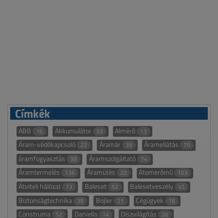
Címkék
ABB
Akkumulátor
Almérő
16
53
13
Áram-védőkapcsoló
Áramár
Áramellátás
22
39
79
áramfogyasztás
Áramszolgáltató
38
74
Áramtermelés
Áramütés
Atomerőmű
136
20
103
Átviteli hálózat
Baleset
Balesetveszély
73
52
45
Biztonságtechnika
Bojler
Cégügyek
39
21
18
Construma
Daniella
Díszvilágítás
52
14
26