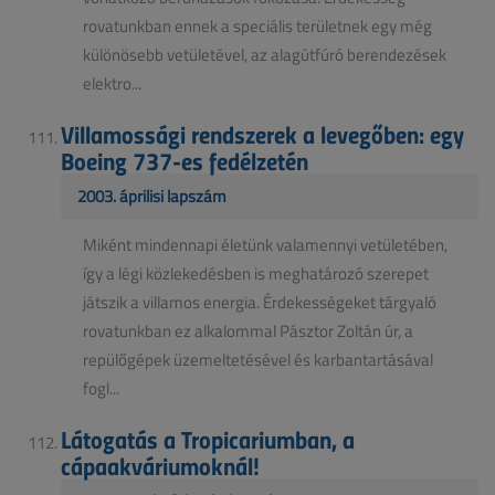
rovatunkban ennek a speciális területnek egy még
különösebb vetületével, az alagútfúró berendezések
elektro...
Villamossági rendszerek a levegőben: egy
Boeing 737-es fedélzetén
2003. áprilisi lapszám
Miként mindennapi életünk valamennyi vetületében,
így a légi közlekedésben is meghatározó szerepet
játszik a villamos energia. Érdekességeket tárgyaló
rovatunkban ez alkalommal Pásztor Zoltán úr, a
repülőgépek üzemeltetésével és karbantartásával
fogl...
Látogatás a Tropicariumban, a
cápaakváriumoknál!