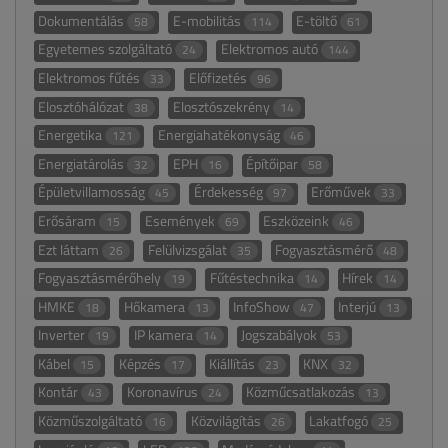
Dokumentálás
E-mobilitás
E-töltő
58
114
61
Egyetemes szolgáltató
Elektromos autó
24
144
Elektromos fűtés
Előfizetés
33
96
Elosztóhálózat
Elosztószekrény
38
14
Energetika
Energiahatékonyság
121
46
Energiatárolás
EPH
Építőipar
32
16
58
Épületvillamosság
Érdekesség
Erőművek
45
97
33
Erősáram
Események
Eszközeink
15
69
46
Ezt láttam
Felülvizsgálat
Fogyasztásmérő
26
35
48
Fogyasztásmérőhely
Fűtéstechnika
Hírek
19
14
14
HMKE
Hőkamera
InfoShow
Interjú
18
13
47
13
Inverter
IP kamera
Jogszabályok
19
14
53
Kábel
Képzés
Kiállítás
KNX
15
17
23
32
Kontár
Koronavírus
Közműcsatlakozás
43
24
13
Közműszolgáltató
Közvilágítás
Lakatfogó
16
26
25