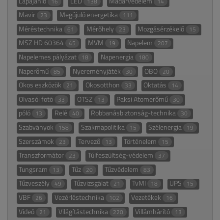
Lapajánló
LED
Madárvédelem
16
138
14
Mavir
Megújuló energetika
23
111
Méréstechnika
Mérőhely
Mozgásérzékelő
61
23
15
MSZ HD 60364
MVM
Napelem
45
19
207
Napelemes pályázat
Napenergia
18
180
Naperőmű
Nyereményjáték
OBO
85
30
20
Okos eszközök
Okosotthon
Oktatás
21
33
14
Olvasói fotó
OTSZ
Paksi Atomerőmű
33
13
30
póló
Relé
Robbanásbiztonság-technika
13
40
30
Szabványok
Szakmapolitika
Szélenergia
158
15
19
Szerszámok
Tervező
Történelem
23
13
15
Transzformátor
Túlfeszültség-védelem
23
37
Tungsram
Tűz
Tűzvédelem
13
20
83
Tűzveszély
Tűzvizsgálat
TvMI
UPS
49
21
18
15
VBF
Vezérléstechnika
Vezetékek
26
102
16
Videó
Világítástechnika
Villámhárító
21
220
13