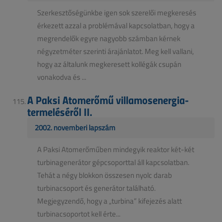
Szerkesztőségünkbe igen sok szerelői megkeresés
érkezett azzal a problémával kapcsolatban, hogy a
megrendelők egyre nagyobb számban kérnek
négyzetméter szerinti árajánlatot. Meg kell vallani,
hogy az általunk megkeresett kollégák csupán
vonakodva és ...
A Paksi Atomerőmű villamosenergia-
termeléséről II.
2002. novemberi lapszám
A Paksi Atomerőműben mindegyik reaktor két-két
turbinagenerátor gépcsoporttal áll kapcsolatban.
Tehát a négy blokkon összesen nyolc darab
turbinacsoport és generátor található.
Megjegyzendő, hogy a „turbina” kifejezés alatt
turbinacsoportot kell érte...