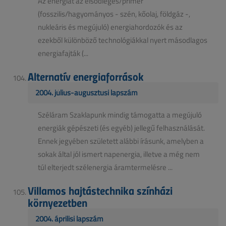
Az energiát az elsődleges/primer
(fosszilis/hagyományos - szén, kőolaj, földgáz -,
nukleáris és megújuló) energiahordozók és az
ezekből különböző technológiákkal nyert másodlagos
energiafajták (...
Alternatív energiaforrások
2004. július-augusztusi lapszám
Széláram Szaklapunk mindig támogatta a megújuló
energiák gépészeti (és egyéb) jellegű felhasználását.
Ennek jegyében született alábbi írásunk, amelyben a
sokak által jól ismert napenergia, illetve a még nem
túl elterjedt szélenergia áramtermelésre ...
Villamos hajtástechnika színházi
környezetben
2004. áprilisi lapszám