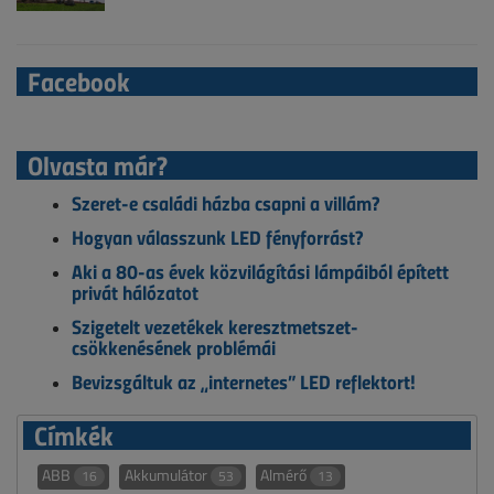
Facebook
Olvasta már?
Szeret-e családi házba csapni a villám?
Hogyan válasszunk LED fényforrást?
Aki a 80-as évek közvilágítási lámpáiból épített
privát hálózatot
Szigetelt vezetékek keresztmetszet-
csökkenésének problémái
Bevizsgáltuk az „internetes” LED reflektort!
Címkék
ABB
Akkumulátor
Almérő
16
53
13