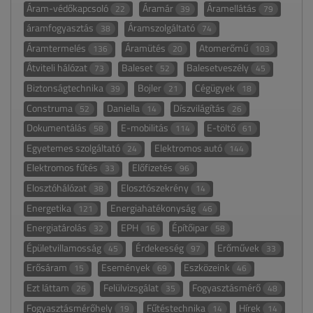
Áram-védőkapcsoló
Áramár
Áramellátás
22
39
79
áramfogyasztás
Áramszolgáltató
38
74
Áramtermelés
Áramütés
Atomerőmű
136
20
103
Átviteli hálózat
Baleset
Balesetveszély
73
52
45
Biztonságtechnika
Bojler
Cégügyek
39
21
18
Construma
Daniella
Díszvilágítás
52
14
26
Dokumentálás
E-mobilitás
E-töltő
58
114
61
Egyetemes szolgáltató
Elektromos autó
24
144
Elektromos fűtés
Előfizetés
33
96
Elosztóhálózat
Elosztószekrény
38
14
Energetika
Energiahatékonyság
121
46
Energiatárolás
EPH
Építőipar
32
16
58
Épületvillamosság
Érdekesség
Erőművek
45
97
33
Erősáram
Események
Eszközeink
15
69
46
Ezt láttam
Felülvizsgálat
Fogyasztásmérő
26
35
48
Fogyasztásmérőhely
Fűtéstechnika
Hírek
19
14
14