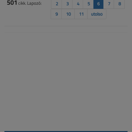
501
cikk. Lapozó:
2
3
4
5
6
7
8
9
10
11
utolsó