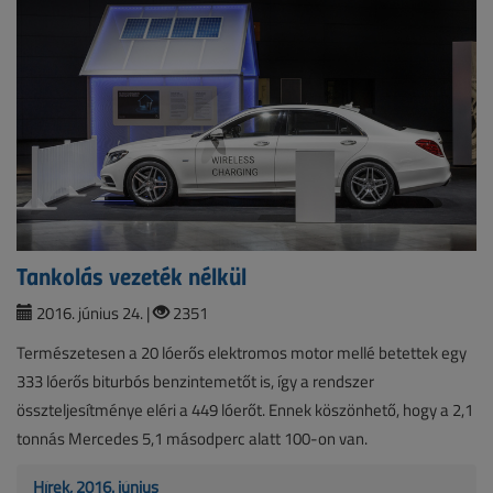
Tankolás vezeték nélkül
2016. június 24. |
2351
Természetesen a 20 lóerős elektromos motor mellé betettek egy
333 lóerős biturbós benzintemetőt is, így a rendszer
összteljesítménye eléri a 449 lóerőt. Ennek köszönhető, hogy a 2,1
tonnás Mercedes 5,1 másodperc alatt 100-on van.
Hírek, 2016. június