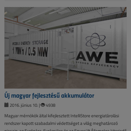
Új magyar fejlesztésű akkumulátor
2016. június 10. |
4938
Magyar mérnökök által kifejlesztett IntelliStore energiatárolási
rendszer kapott szabadalmi védettséget a világ meghatározó
piacain, az Európára, Eurázsiára és az Egyesült Államokra kiterjedő