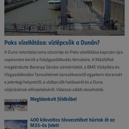
Paks vízellátása: vízlépcsők a Dunán?
A Duna rekordalacsony vízszintje és Paks vízellátása kapcsán újra
napirendre került a folyógazdálkodás témaköre. A Másfélfok
megkérdezte Baranya Sándor vízmérnököt, a BME Vízépítési és
Vízgazdálkodási Tanszékének tanszékvezető egyetemi docensét
a jelenlegi helyzetről, a vízlépcsők hatásairól és a Duna
vízjárásának előrejelzéséről. Válaszai alább olvashatók.
Megblankolt földkábel
400 kilovoltos távvezetéket húztak át az
M35-ös felett