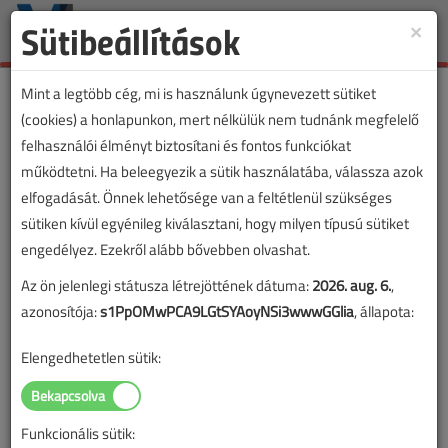
Sütibeállítások
×
Toggle
naviga
Mint a legtöbb cég, mi is használunk úgynevezett sütiket
(cookies) a honlapunkon, mert nélkülük nem tudnánk megfelelő
felhasználói élményt biztosítani és fontos funkciókat
működtetni. Ha beleegyezik a sütik használatába, válassza azok
elfogadását. Önnek lehetősége van a feltétlenül szükséges
sütiken kívül egyénileg kiválasztani, hogy milyen típusú sütiket
engedélyez. Ezekről alább bővebben olvashat.
Az ön jelenlegi státusza létrejöttének dátuma:
2026. aug. 6.
,
azonosítója:
s1PpOMwPCA9LGtSYAoyNSi3wwwGGlia
, állapota:
Elengedhetetlen sütik:
Funkcionális sütik: