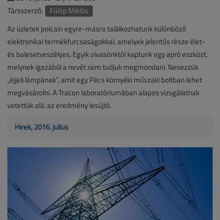
Társszerző:
Fülöp Miklós
Az üzletek polcain egyre-másra találkozhatunk különböző
elektronikai termékfurcsaságokkal, amelyek jelentős része élet-
és balesetveszélyes. Egyik olvasónktól kaptunk egy apró eszközt,
melynek igazából a nevét sem tudjuk megmondani. Nevezzük
„éjjeli lámpának”, amit egy Pécs környéki műszaki boltban lehet
megvásárolni. A Tracon laboratóriumában alapos vizsgálatnak
vetettük alá: az eredmény lesújtó.
Hírek, 2016. július