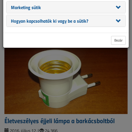
Marketing sütik
501
cikk. Lapozó:
2
3
4
5
6
7
8
Hogyan kapcsolhatók ki vagy be a sütik?
9
10
11
utolsó
Bezár
Életveszélyes éjjeli lámpa a barkácsboltból
2016. július 12. |
24 366