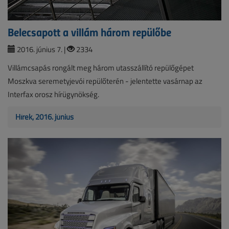
Belecsapott a villám három repülőbe
2016. június 7. |
2334
Villámcsapás rongált meg három utasszállító repülőgépet
Moszkva seremetyjevói repülőterén - jelentette vasárnap az
Interfax orosz hírügynökség.
Hírek, 2016. június