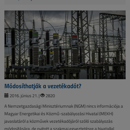
Módosíthatják a vezetékadót?
2016. június 21. |
2820
A Nemzetgazdasági Minisztériumnak (NGM) nincs információja a
Magyar Energetikai és Közmű-szabályozási Hivatal (MEKH)
javaslatáról a közművek vezetékadójáról szóló szabályozás
módosítására, de nyitott a szakmai egyeztetésre a hivatallal