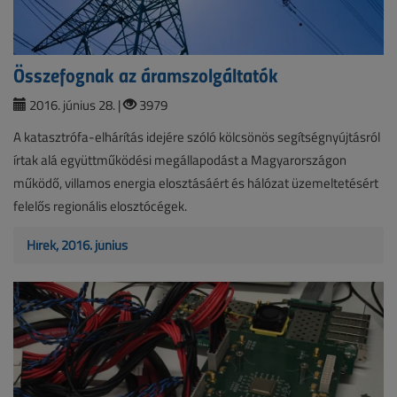
Összefognak az áramszolgáltatók
2016. június 28. |
3979
A katasztrófa-elhárítás idejére szóló kölcsönös segítségnyújtásról
írtak alá együttműködési megállapodást a Magyarországon
működő, villamos energia elosztásáért és hálózat üzemeltetésért
felelős regionális elosztócégek.
Hírek, 2016. június