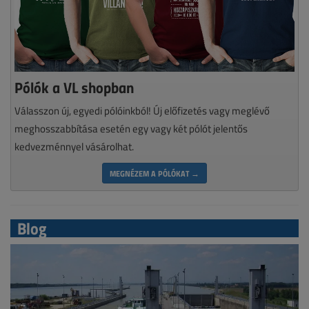
Pólók a VL shopban
Válasszon új, egyedi pólóinkból! Új előfizetés vagy meglévő
meghosszabbítása esetén egy vagy két pólót jelentős
kedvezménnyel vásárolhat.
MEGNÉZEM A PÓLÓKAT →
Blog