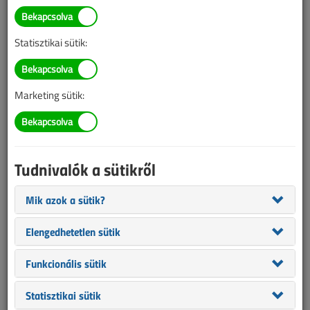
Lantos Tivadar
villamosmérnök
Statisztikai sütik:
SZERZŐK LISTÁJA
Marketing sütik:
18 344 |
|
Tudnivalók a sütikről
Mik azok a sütik?
Elengedhetetlen sütik
Funkcionális sütik
Statisztikai sütik
Lantos Tivadar cikkei