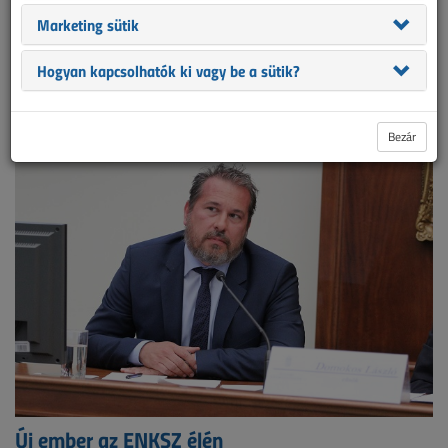
Marketing sütik
501
cikk. Lapozó:
1
2
3
4
5
6
7
Hogyan kapcsolhatók ki vagy be a sütik?
8
9
utolsó
Bezár
Új ember az ENKSZ élén