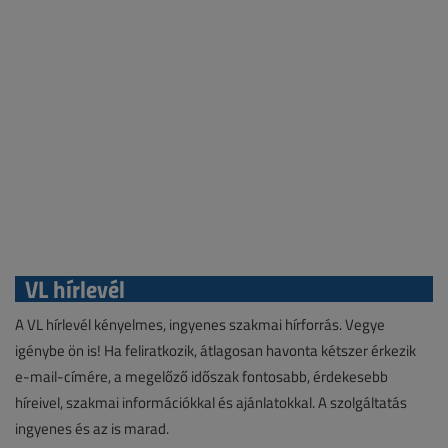
VL hírlevél
A VL hírlevél kényelmes, ingyenes szakmai hírforrás. Vegye
igénybe ön is! Ha feliratkozik, átlagosan havonta kétszer érkezik
e-mail-címére, a megelőző időszak fontosabb, érdekesebb
híreivel, szakmai információkkal és ajánlatokkal. A szolgáltatás
ingyenes és az is marad.