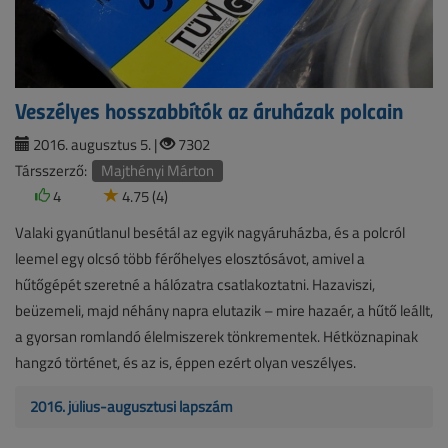
Veszélyes hosszabbítók az áruházak polcain
2016. augusztus 5. |
7302
Társszerző:
Majthényi Márton
4
4.75 (4)
Valaki gyanútlanul besétál az egyik nagyáruházba, és a polcról
leemel egy olcsó több férőhelyes elosztósávot, amivel a
hűtőgépét szeretné a hálózatra csatlakoztatni. Hazaviszi,
beüzemeli, majd néhány napra elutazik – mire hazaér, a hűtő leállt,
a gyorsan romlandó élelmiszerek tönkrementek. Hétköznapinak
hangzó történet, és az is, éppen ezért olyan veszélyes.
2016. július-augusztusi lapszám