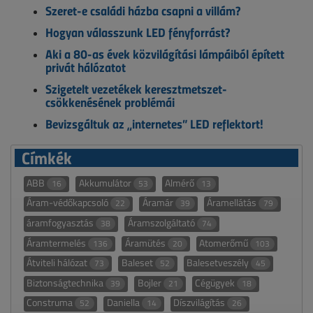
Szeret-e családi házba csapni a villám?
Hogyan válasszunk LED fényforrást?
Aki a 80-as évek közvilágítási lámpáiból épített
privát hálózatot
Szigetelt vezetékek keresztmetszet-
csökkenésének problémái
Bevizsgáltuk az „internetes” LED reflektort!
Címkék
ABB
Akkumulátor
Almérő
16
53
13
Áram-védőkapcsoló
Áramár
Áramellátás
22
39
79
áramfogyasztás
Áramszolgáltató
38
74
Áramtermelés
Áramütés
Atomerőmű
136
20
103
Átviteli hálózat
Baleset
Balesetveszély
73
52
45
Biztonságtechnika
Bojler
Cégügyek
39
21
18
Construma
Daniella
Díszvilágítás
52
14
26