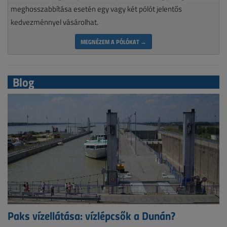
meghosszabbítása esetén egy vagy két pólót jelentős
kedvezménnyel vásárolhat.
MEGNÉZEM A PÓLÓKAT →
Blog
Paks vízellátása: vízlépcsők a Dunán?