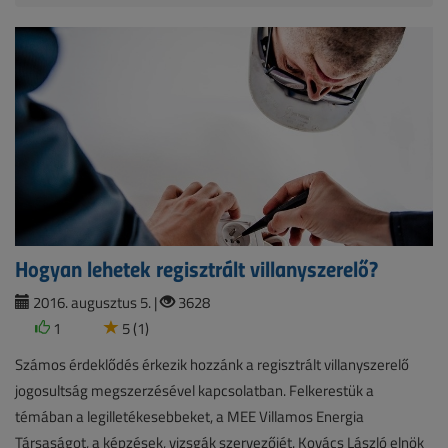
Hogyan lehetek regisztrált villanyszerelő?
2016. augusztus 5. |
3628
1
5 (1)
Számos érdeklődés érkezik hozzánk a regisztrált villanyszerelő
jogosultság megszerzésével kapcsolatban. Felkerestük a
témában a legilletékesebbeket, a MEE Villamos Energia
Társaságot, a képzések, vizsgák szervezőjét. Kovács László elnök