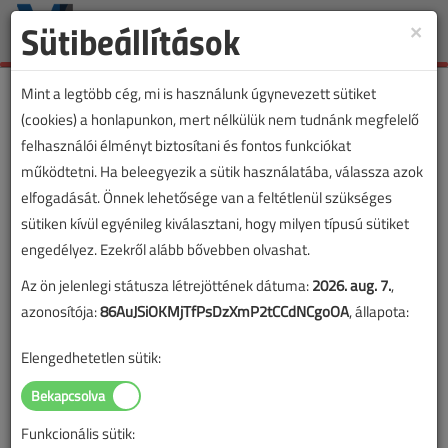
Sütibeállítások
×
Toggle
naviga
Mint a legtöbb cég, mi is használunk úgynevezett sütiket
(cookies) a honlapunkon, mert nélkülük nem tudnánk megfelelő
felhasználói élményt biztosítani és fontos funkciókat
működtetni. Ha beleegyezik a sütik használatába, válassza azok
elfogadását. Önnek lehetősége van a feltétlenül szükséges
sütiken kívül egyénileg kiválasztani, hogy milyen típusú sütiket
engedélyez. Ezekről alább bővebben olvashat.
Az ön jelenlegi státusza létrejöttének dátuma:
2026. aug. 7.
,
azonosítója:
86AuJSiOKMjTfPsDzXmP2tCCdNCgoOA
, állapota:
Elengedhetetlen sütik:
Funkcionális sütik: