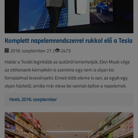
Komplett napelemrendszerrel rukkol elő a Tesla
2016. szeptember 27. |
2473
Habár a Teslát leginkább az autóiról ismerhetjük, Elon Musk cége
az otthonaink környékén is szeretne egy nem is olyan kis
forradalmat levezényelni. Ennek több eleme is van, az egyik egy
olyan háztető, amibe már eleve be vannak építve a napelemek.
Hírek, 2016. szeptember