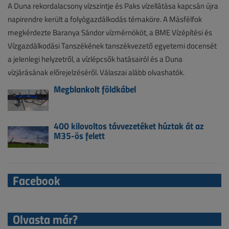
A Duna rekordalacsony vízszintje és Paks vízellátása kapcsán újra
napirendre került a folyógazdálkodás témaköre. A Másfélfok
megkérdezte Baranya Sándor vízmérnököt, a BME Vízépítési és
Vízgazdálkodási Tanszékének tanszékvezető egyetemi docensét
a jelenlegi helyzetről, a vízlépcsők hatásairól és a Duna
vízjárásának előrejelzéséről. Válaszai alább olvashatók.
Megblankolt földkábel
400 kilovoltos távvezetéket húztak át az
M35-ös felett
Facebook
Olvasta már?