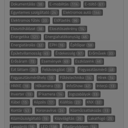
Dokumentálás
E-mobilitás
E-töltő
58
114
61
Egyetemes szolgáltató
Elektromos autó
24
144
Elektromos fűtés
Előfizetés
33
96
Elosztóhálózat
Elosztószekrény
38
14
Energetika
Energiahatékonyság
121
46
Energiatárolás
EPH
Építőipar
32
16
58
Épületvillamosság
Érdekesség
Erőművek
45
97
33
Erősáram
Események
Eszközeink
15
69
46
Ezt láttam
Felülvizsgálat
Fogyasztásmérő
26
35
48
Fogyasztásmérőhely
Fűtéstechnika
Hírek
19
14
14
HMKE
Hőkamera
InfoShow
Interjú
18
13
47
13
Inverter
IP kamera
Jogszabályok
19
14
53
Kábel
Képzés
Kiállítás
KNX
15
17
23
32
Kontár
Koronavírus
Közműcsatlakozás
43
24
13
Közműszolgáltató
Közvilágítás
Lakatfogó
16
26
25
Lapajánló
LED
Madárvédelem
16
138
14