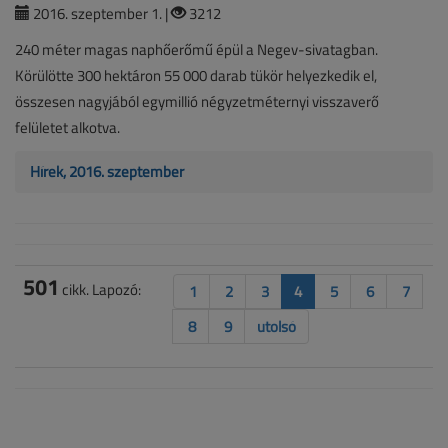
2016. szeptember 1. |
3212
240 méter magas naphőerőmű épül a Negev-sivatagban.
Körülötte 300 hektáron 55 000 darab tükör helyezkedik el,
összesen nagyjából egymillió négyzetméternyi visszaverő
felületet alkotva.
Hírek, 2016. szeptember
501
cikk. Lapozó:
1
2
3
4
5
6
7
8
9
utolsó