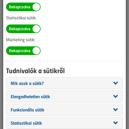
Lantos Tivadar
villamosmérnök
Statisztikai sütik:
SZERZŐK LISTÁJA
Marketing sütik:
18 356 |
|
Tudnivalók a sütikről
Mik azok a sütik?
Elengedhetetlen sütik
Funkcionális sütik
Statisztikai sütik
Lantos Tivadar cikkei