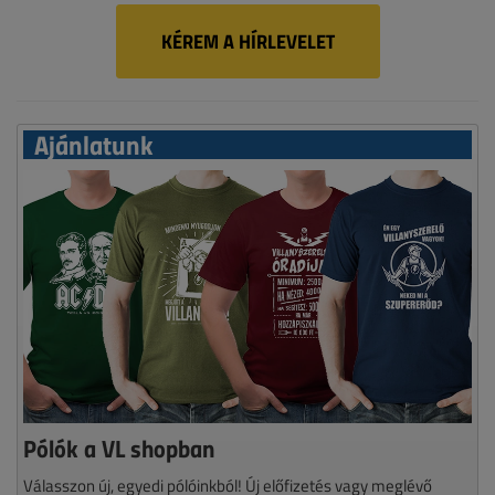
KÉREM A HÍRLEVELET
Ajánlatunk
Pólók a VL shopban
Válasszon új, egyedi pólóinkból! Új előfizetés vagy meglévő