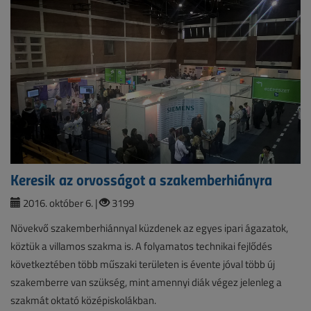
Keresik az orvosságot a szakemberhiányra
2016. október 6. |
3199
Növekvő szakemberhiánnyal küzdenek az egyes ipari ágazatok,
köztük a villamos szakma is. A folyamatos technikai fejlődés
következtében több műszaki területen is évente jóval több új
szakemberre van szükség, mint amennyi diák végez jelenleg a
szakmát oktató középiskolákban.