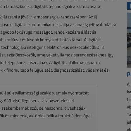
 támaszkodik a digitális technológiák alkalmazására.
k játszani a jövő villamosenergia-rendszerében. Az új
lósuló digitális kommunikáció kiváltja az analóg jeltovábbításra
gyobb fokú rugalmasságot, rendelkezésre állást és
 kockázat és kisebb környezeti hatás társul. A digitális
echnológiájú intelligens elektronikus eszközöket (IED) is
és vezérlőeszközök, amelyeket villamos berendezésekhez, így
ortelepekhez használnak. A digitális alállomásokban a
kifinomultabb felügyeletét, diagnosztizálást, védelmét és
P
A 
ka
ésű épületvillamossági szaklap, amely nyomtatott
té
 A VL elsődlegesen a villanyszereléssel,
ví
zó szakembernek szól, de haszonnal olvashatják
Ta
k és mindenki, aki érdeklődik a terület újdonságai,
je
ví