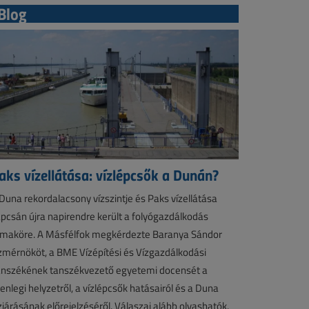
Blog
aks vízellátása: vízlépcsők a Dunán?
Duna rekordalacsony vízszintje és Paks vízellátása
pcsán újra napirendre került a folyógazdálkodás
maköre. A Másfélfok megkérdezte Baranya Sándor
zmérnököt, a BME Vízépítési és Vízgazdálkodási
nszékének tanszékvezető egyetemi docensét a
lenlegi helyzetről, a vízlépcsők hatásairól és a Duna
zjárásának előrejelzéséről. Válaszai alább olvashatók.