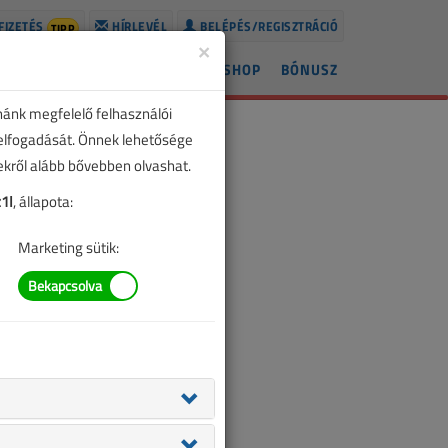
FIZETÉS
HÍRLEVÉL
BELÉPÉS/REGISZTRÁCIÓ
TIPP
×
ÍREK
LAPSZÁMOK
BLOG
SHOP
BÓNUSZ
nánk megfelelő felhasználói
 elfogadását. Önnek lehetősége
zekről alább bővebben olvashat.
1I
, állapota:
Marketing sütik: