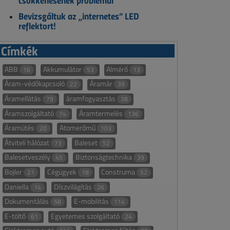
csökkenésének problémái
Bevizsgáltuk az „internetes” LED
reflektort!
Címkék
ABB
Akkumulátor
Almérő
16
53
13
Áram-védőkapcsoló
Áramár
22
39
Áramellátás
áramfogyasztás
79
38
Áramszolgáltató
Áramtermelés
74
136
Áramütés
Atomerőmű
20
103
Átviteli hálózat
Baleset
73
52
Balesetveszély
Biztonságtechnika
45
39
Bojler
Cégügyek
Construma
21
18
52
Daniella
Díszvilágítás
14
26
Dokumentálás
E-mobilitás
58
114
E-töltő
Egyetemes szolgáltató
61
24