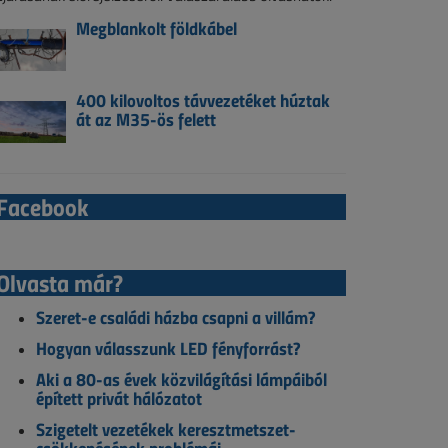
Megblankolt földkábel
400 kilovoltos távvezetéket húztak
át az M35-ös felett
Facebook
Olvasta már?
Szeret-e családi házba csapni a villám?
Hogyan válasszunk LED fényforrást?
Aki a 80-as évek közvilágítási lámpáiból
épített privát hálózatot
Szigetelt vezetékek keresztmetszet-