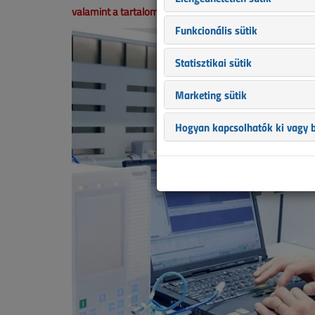
valamint a tartalom helyenként hiányos lehet (képek, tá
Funkcionális sütik
Statisztikai sütik
Marketing sütik
Hogyan kapcsolhatók ki vagy b