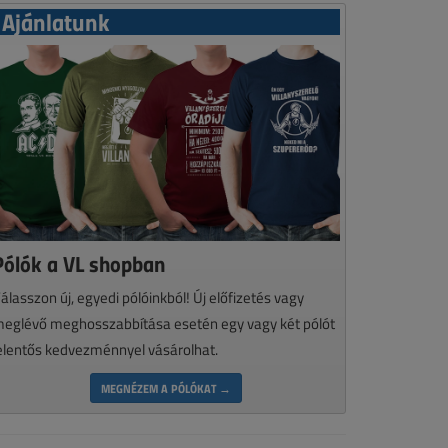
Ajánlatunk
Pólók a VL shopban
álasszon új, egyedi pólóinkból! Új előfizetés vagy
eglévő meghosszabbítása esetén egy vagy két pólót
elentős kedvezménnyel vásárolhat.
MEGNÉZEM A PÓLÓKAT →