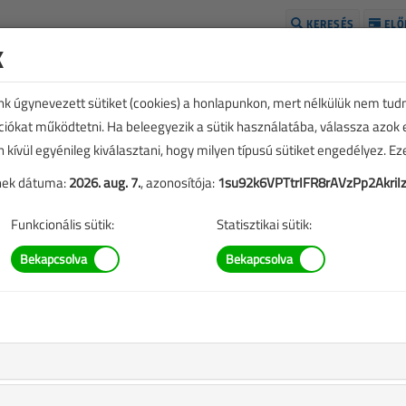
KERESÉS
ELŐ
k
H
unk úgynevezett sütiket (cookies) a honlapunkon, mert nélkülük nem tud
kciókat működtetni. Ha beleegyezik a sütik használatába, válassza azok
n kívül egyénileg kiválasztani, hogy milyen típusú sütiket engedélyez. E
tének dátuma:
2026. aug. 7.
, azonosítója:
1su92k6VPTtrIFR8rAVzPp2AkriIz
Funkcionális sütik:
Statisztikai sütik:
|
2337 |
ikkben szereplő információk mára aktualitásukat veszíthették,