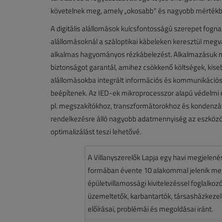
követelnek meg, amely „okosabb" és nagyobb mértékben
A digitális alállomások kulcsfontosságú szerepet fogna
alállomásoknál a száloptikai kábeleken keresztül megva
alkalmas hagyományos rézkábelezést. Alkalmazásuk na
biztonságot garantál, amihez csökkenő költségek, kisebb
alállomásokba integrált információs és kommunikációs t
beépítenek. Az IED-ek mikroprocesszor alapú védelmi 
pl. megszakítókhoz, transzformátorokhoz és kondenzát
rendelkezésre álló nagyobb adatmennyiség az eszközök 
optimalizálást teszi lehetővé.
A Villanyszerelők Lapja egy havi megjelen
formában évente 10 alakommal jelenik meg.
épületvillamossági kivitelezéssel foglalko
üzemeltetők, karbantartók, társasházkezelő
előírásai, problémái és megoldásai iránt.