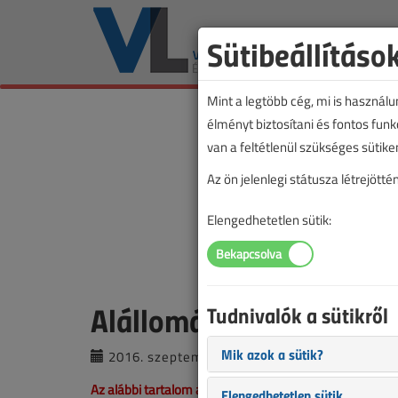
Sütibeállításo
Mint a legtöbb cég, mi is használ
élményt biztosítani és fontos fun
van a feltétlenül szükséges sütike
Az ön jelenlegi státusza létrejöt
Elengedhetetlen sütik:
Alállomások digitálisan
Tudnivalók a sütikről
Mik azok a sütik?
2016. szeptember 27. |
Lantos Tivadar
Az alábbi tartalom archív, 10 éve frissült utoljára. A c
Elengedhetetlen sütik