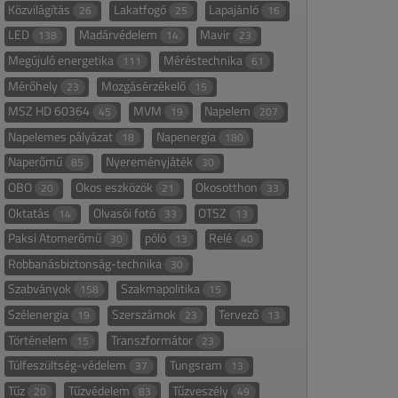
Közvilágítás
Lakatfogó
Lapajánló
26
25
16
LED
Madárvédelem
Mavir
138
14
23
Megújuló energetika
Méréstechnika
111
61
Mérőhely
Mozgásérzékelő
23
15
MSZ HD 60364
MVM
Napelem
45
19
207
Napelemes pályázat
Napenergia
18
180
Naperőmű
Nyereményjáték
85
30
OBO
Okos eszközök
Okosotthon
20
21
33
Oktatás
Olvasói fotó
OTSZ
14
33
13
Paksi Atomerőmű
póló
Relé
30
13
40
Robbanásbiztonság-technika
30
Szabványok
Szakmapolitika
158
15
Szélenergia
Szerszámok
Tervező
19
23
13
Történelem
Transzformátor
15
23
Túlfeszültség-védelem
Tungsram
37
13
Tűz
Tűzvédelem
Tűzveszély
20
83
49