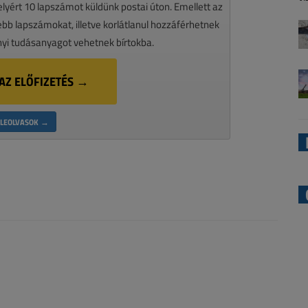
melyért 10 lapszámot küldünk postai úton. Emellett az
ssebb lapszámokat, illetve korlátlanul hozzáférhetnek
nyi tudásanyagot vehetnek bírtokba.
AZ ELŐFIZETÉS →
LEOLVASOK →