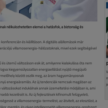
inak nélkülözhetetlen elemei a hatásfok, a biztonság és
konferencián és kiállításon. A digitális alállomások már
erációjú villamosenergia-hálózatoknak, mivel ezek segítségével
 és ütemű változáson esik át, amilyenre kialakulása óta nem
 fogva kiegyensúlyozatlan energiaellátást nyújtó megújuló
V
termelőhely között oszlik meg, az áram hagyományosnak
m
birányú energiaáramlás. Az új tendenciák nemcsak magában az
j
de változásokat indukálnak annak üzemeltetési módjában is, ami
nsebb kezelését is. Az új fejlesztések kifinomult felügyeleti,
gessé a villamosenergia-termelést, az átvitelt, az elosztást, a
éklánc mentén, és olyan intelligensebb villamosenergia-rendszert