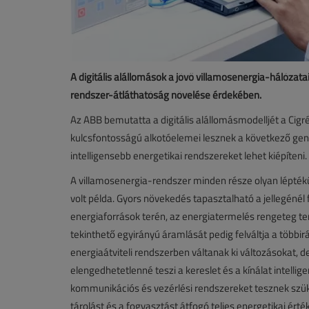
A digitális alállomások a jövő villamosenergia-hálózata
rendszer-átláthatóság növelése érdekében.
Az ABB bemutatta a digitális alállomásmodelljét a Cigré 
kulcsfontosságú alkotóelemei lesznek a következő gen
intelligensebb energetikai rendszereket lehet kiépíteni.
A villamosenergia-rendszer minden része olyan léptékű
volt példa. Gyors növekedés tapasztalható a jellegénél
energiaforrások terén, az energiatermelés rengeteg 
tekinthető egyirányú áramlását pedig felváltja a töb
energiaátviteli rendszerben váltanak ki változásokat, 
elengedhetetlenné teszi a kereslet és a kínálat intellige
kommunikációs és vezérlési rendszereket tesznek szüksé
tárolást és a fogyasztást átfogó teljes energetikai ért