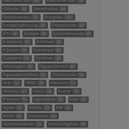
Elektromos autó
Elektromos fűtés
144
33
Előfizetés
Elosztóhálózat
96
38
Elosztószekrény
Energetika
14
121
Energiahatékonyság
Energiatárolás
46
32
EPH
Építőipar
Épületvillamosság
16
58
45
Érdekesség
Erőművek
97
33
Erősáram
Események
15
69
Eszközeink
Ezt láttam
46
26
Felülvizsgálat
Fogyasztásmérő
35
48
Fogyasztásmérőhely
Fűtéstechnika
19
14
Hírek
HMKE
Hőkamera
14
18
13
InfoShow
Interjú
Inverter
47
13
19
IP kamera
Jogszabályok
Kábel
14
53
15
Képzés
Kiállítás
KNX
17
23
32
Kontár
Koronavírus
43
24
Közműcsatlakozás
Közműszolgáltató
13
16