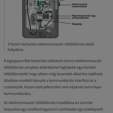
3 fázisú háztartási elektromosautó-töltőállomás belső
felépítése.
A legegyszerűbb háztartási váltakozó áramú elektromosautó-
töltőállomás annyiban különbözhet legfeljebb egy közületi
töltőállomástól, hogy abban még kevesebb alkatrész található,
általában ezekből hiányzik a kommunikációs interfész és a
csatlakozók, hiszen ezek jellemzően nem képesek semmilyen
kommunikációra.
Az elektromosautó-töltőállomás installálása és üzembe
helyezése egy rendkívül egyszerű rutinfeladat egy szakképzett