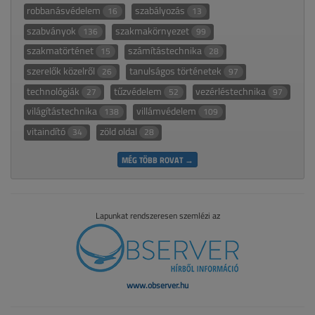
robbanásvédelem
szabályozás
16
13
szabványok
szakmakörnyezet
136
99
szakmatörténet
számítástechnika
15
28
szerelők közelről
tanulságos történetek
26
97
technológiák
tűzvédelem
vezérléstechnika
27
52
97
világítástechnika
villámvédelem
138
109
vitaindító
zöld oldal
34
28
MÉG TÖBB ROVAT →
Lapunkat rendszeresen szemlézi az
www.observer.hu