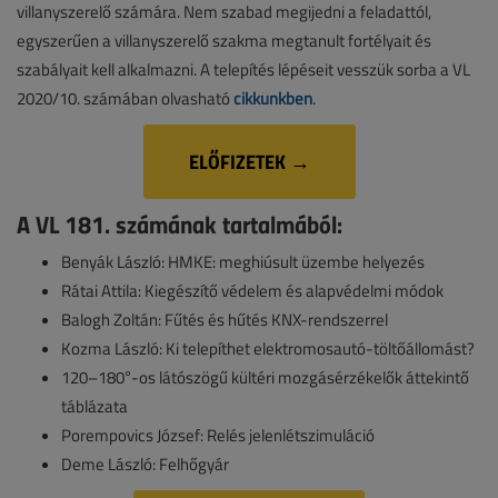
villanyszerelő számára. Nem szabad megijedni a feladattól,
egyszerűen a villanyszerelő szakma megtanult fortélyait és
szabályait kell alkalmazni. A telepítés lépéseit vesszük sorba a VL
2020/10. számában olvasható
cikkünkben
.
ELŐFIZETEK →
A VL 181. számának tartalmából:
Benyák László: HMKE: meghiúsult üzembe helyezés
Rátai Attila: Kiegészítő védelem és alapvédelmi módok
Balogh Zoltán: Fűtés és hűtés KNX-rendszerrel
Kozma László: Ki telepíthet elektromosautó-töltőállomást?
120–180°-os látószögű kültéri mozgásérzékelők áttekintő
táblázata
Porempovics József: Relés jelenlétszimuláció
Deme László: Felhőgyár