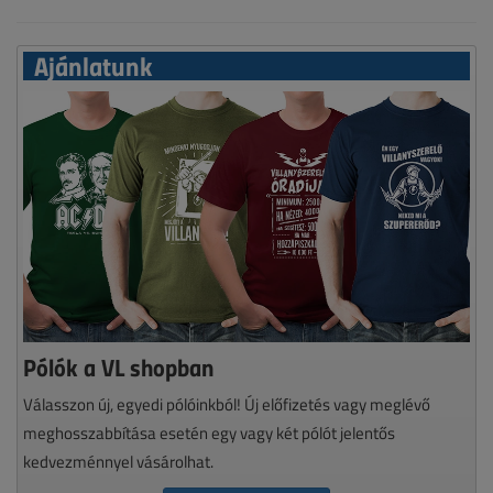
Ajánlatunk
Pólók a VL shopban
Válasszon új, egyedi pólóinkból! Új előfizetés vagy meglévő
meghosszabbítása esetén egy vagy két pólót jelentős
kedvezménnyel vásárolhat.