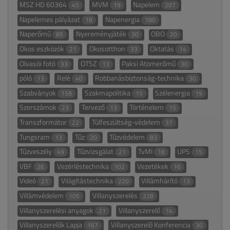
MSZ HD 60364
MVM
Napelem
45
19
207
Napelemes pályázat
Napenergia
18
180
Naperőmű
Nyereményjáték
OBO
85
30
20
Okos eszközök
Okosotthon
Oktatás
21
33
14
Olvasói fotó
OTSZ
Paksi Atomerőmű
33
13
30
póló
Relé
Robbanásbiztonság-technika
13
40
30
Szabványok
Szakmapolitika
Szélenergia
158
15
19
Szerszámok
Tervező
Történelem
23
13
15
Transzformátor
Túlfeszültség-védelem
22
37
Tungsram
Tűz
Tűzvédelem
13
20
83
Tűzveszély
Tűzvizsgálat
TvMI
UPS
49
21
18
15
VBF
Vezérléstechnika
Vezetékek
26
102
16
Videó
Világítástechnika
Villámhárító
21
220
13
Villámvédelem
Villanyszerelés
105
228
Villanyszerelési anyagok
Villanyszerelő
21
74
Villanyszerelők Lapja
Villanyszerelő Konferencia
167
30