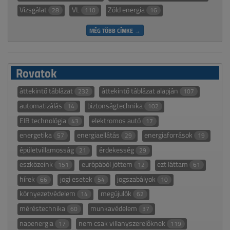
Vizsgálat
VL
Zöld energia
28
110
16
MÉG TÖBB CÍMKE →
Rovatok
áttekintő táblázat
áttekintő táblázat alapján
232
107
automatizálás
biztonságtechnika
14
102
EIB technológia
elektromos autó
43
17
energetika
energiaellátás
energiaforrások
57
29
19
épületvillamosság
érdekesség
21
29
eszközeink
európából jöttem
ezt láttam
151
12
61
hírek
jogi esetek
jogszabályok
66
54
10
környezetvédelem
megújulók
14
62
méréstechnika
munkavédelem
60
37
napenergia
nem csak villanyszerelőknek
17
119