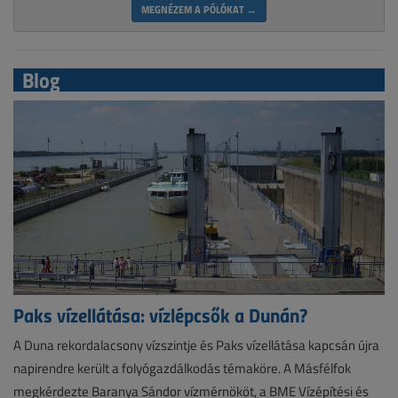
MEGNÉZEM A PÓLÓKAT →
Blog
Paks vízellátása: vízlépcsők a Dunán?
A Duna rekordalacsony vízszintje és Paks vízellátása kapcsán újra
napirendre került a folyógazdálkodás témaköre. A Másfélfok
megkérdezte Baranya Sándor vízmérnököt, a BME Vízépítési és