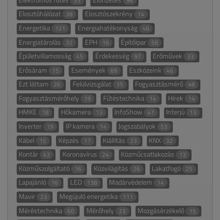
33
96
Elosztóhálózat
Elosztószekrény
38
14
Energetika
Energiahatékonyság
121
46
Energiatárolás
EPH
Építőipar
32
16
58
Épületvillamosság
Érdekesség
Erőművek
45
97
33
Erősáram
Események
Eszközeink
15
69
46
Ezt láttam
Felülvizsgálat
Fogyasztásmérő
26
35
48
Fogyasztásmérőhely
Fűtéstechnika
Hírek
19
14
14
HMKE
Hőkamera
InfoShow
Interjú
18
13
47
13
Inverter
IP kamera
Jogszabályok
19
14
53
Kábel
Képzés
Kiállítás
KNX
15
17
23
32
Kontár
Koronavírus
Közműcsatlakozás
43
24
13
Közműszolgáltató
Közvilágítás
Lakatfogó
16
26
25
Lapajánló
LED
Madárvédelem
16
138
14
Mavir
Megújuló energetika
23
111
Méréstechnika
Mérőhely
Mozgásérzékelő
60
23
15