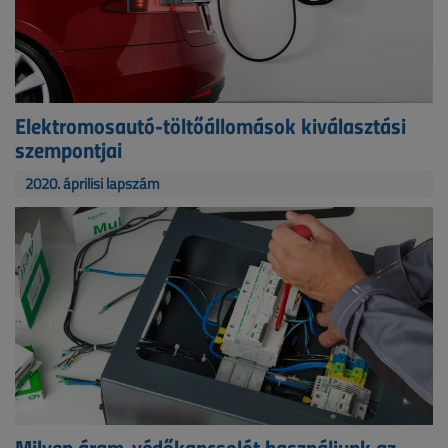
Elektromosautó-töltőállomások kiválasztási
szempontjai
2020. áprilisi lapszám
Milyen áram-védőkapcsolót használjunk az