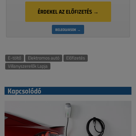
ÉRDEKEL AZ ELŐFIZETÉS →
BELEOLVASOK →
E-töltő
Elektromos autó
Előfizetés
Villanyszerelők Lapja
Kapcsolódó