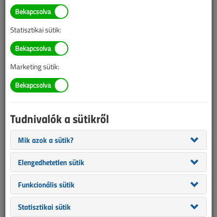
Ki végezhet e-töltő
telepítést?
Statisztikai sütik:
2020. október 27. |
VL online |
5321 |
Marketing sütik:
Az alábbi tartalom archív, 6 éve frissült utoljára. A cikkben szereplő
információk mára aktualitásukat veszíthették, valamint a tartalom
helyenként hiányos lehet (képek, táblázatok stb.).
Tudnivalók a sütikről
Mik azok a sütik?
Elengedhetetlen sütik
Funkcionális sütik
Statisztikai sütik