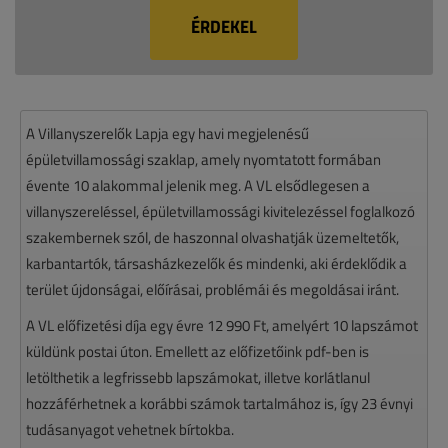
ÉRDEKEL
A Villanyszerelők Lapja egy havi megjelenésű
épületvillamossági szaklap, amely nyomtatott formában
évente 10 alakommal jelenik meg. A VL elsődlegesen a
villanyszereléssel, épületvillamossági kivitelezéssel foglalkozó
szakembernek szól, de haszonnal olvashatják üzemeltetők,
karbantartók, társasházkezelők és mindenki, aki érdeklődik a
terület újdonságai, előírásai, problémái és megoldásai iránt.
A VL előfizetési díja egy évre 12 990 Ft, amelyért 10 lapszámot
küldünk postai úton. Emellett az előfizetőink pdf-ben is
letölthetik a legfrissebb lapszámokat, illetve korlátlanul
hozzáférhetnek a korábbi számok tartalmához is, így 23 évnyi
tudásanyagot vehetnek bírtokba.