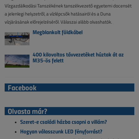
Vízgazdálkodási Tanszékének tanszékvezető egyetemi docensét
a jelenlegi helyzetről, a vízlépcsők hatásairól és a Duna
vízjárásának előrejelzéséről. Válaszai alább olvashatók.
Megblankolt földkábel
400 kilovoltos távvezetéket húztak át az
M35-ös felett
Facebook
Olvasta már?
Szeret-e családi házba csapni a villám?
Hogyan válasszunk LED fényforrást?