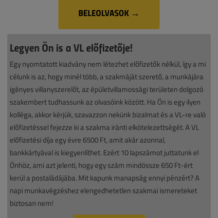
BELEOLVASOK →
Legyen Ön is a VL előfizetője!
Egy nyomtatott kiadvány nem létezhet előfizetők nélkül, így a mi
célunk is az, hogy minél több, a szakmáját szerető, a munkájára
igényes villanyszerelőt, az épületvillamossági területen dolgozó
szakembert tudhassunk az olvasóink között. Ha Ön is egy ilyen
kolléga, akkor kérjük, szavazzon nekünk bizalmat és a VL-re való
előfizetéssel fejezze ki a szakma iránti elkötelezettségét. A VL
előfizetési díja egy évre 6500 Ft, amit akár azonnal,
bankkártyával is kiegyenlíthet. Ezért 10 lapszámot juttatunk el
Önhöz, ami azt jelenti, hogy egy szám mindössze 650 Ft-ért
kerül a postaládájába. Mit kapunk manapság ennyi pénzért? A
napi munkavégzéshez elengedhetetlen szakmai ismereteket
biztosan nem!