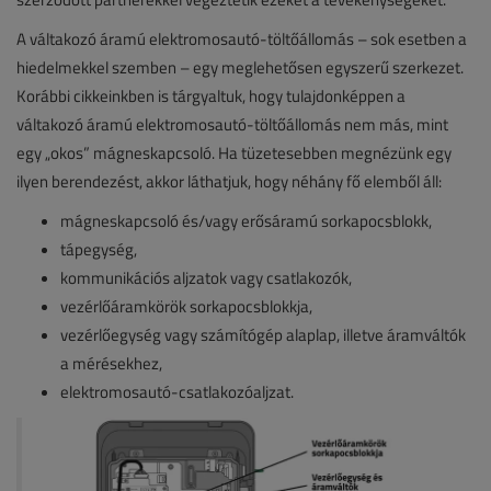
A váltakozó áramú elektromosautó-töltőállomás – sok esetben a
hiedelmekkel szemben – egy meglehetősen egyszerű szerkezet.
Korábbi cikkeinkben is tárgyaltuk, hogy tulajdonképpen a
váltakozó áramú elektromosautó-töltőállomás nem más, mint
egy „okos” mágneskapcsoló. Ha tüzetesebben megnézünk egy
ilyen berendezést, akkor láthatjuk, hogy néhány fő elemből áll:
mágneskapcsoló és/vagy erősáramú sorkapocsblokk,
tápegység,
kommunikációs aljzatok vagy csatlakozók,
vezérlőáramkörök sorkapocsblokkja,
vezérlőegység vagy számítógép alaplap, illetve áramváltók
a mérésekhez,
elektromosautó-csatlakozóaljzat.