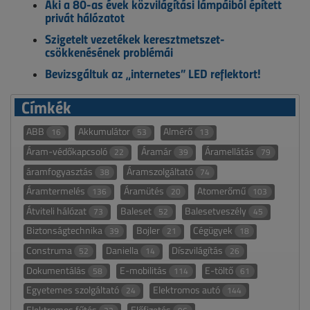
Aki a 80-as évek közvilágítási lámpáiból épített
privát hálózatot
Szigetelt vezetékek keresztmetszet-
csökkenésének problémái
Bevizsgáltuk az „internetes” LED reflektort!
Címkék
ABB
Akkumulátor
Almérő
16
53
13
Áram-védőkapcsoló
Áramár
Áramellátás
22
39
79
áramfogyasztás
Áramszolgáltató
38
74
Áramtermelés
Áramütés
Atomerőmű
136
20
103
Átviteli hálózat
Baleset
Balesetveszély
73
52
45
Biztonságtechnika
Bojler
Cégügyek
39
21
18
Construma
Daniella
Díszvilágítás
52
14
26
Dokumentálás
E-mobilitás
E-töltő
58
114
61
Egyetemes szolgáltató
Elektromos autó
24
144
Elektromos fűtés
Előfizetés