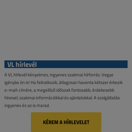
VL hírlevél
A VL hírlevél kényelmes, ingyenes szakmai hírforrás. Vegye
igénybe ön is! Ha feliratkozik, átlagosan havonta kétszer érkezik
e-mail-címére, a megelőző időszak fontosabb, érdekesebb
híreivel, szakmai információkkal és ajánlatokkal. A szolgáltatás
ingyenes és az is marad.
KÉREM A HÍRLEVELET