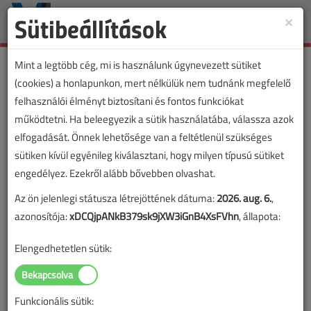
Sütibeállítások
×
Toggle
naviga
Mint a legtöbb cég, mi is használunk úgynevezett sütiket
(cookies) a honlapunkon, mert nélkülük nem tudnánk megfelelő
felhasználói élményt biztosítani és fontos funkciókat
működtetni. Ha beleegyezik a sütik használatába, válassza azok
elfogadását. Önnek lehetősége van a feltétlenül szükséges
sütiken kívül egyénileg kiválasztani, hogy milyen típusú sütiket
engedélyez. Ezekről alább bővebben olvashat.
Az ön jelenlegi státusza létrejöttének dátuma:
2026. aug. 6.
,
azonosítója:
xDCQjpANkB379sk9jXW3iGnB4XsFVhn
, állapota:
Elengedhetetlen sütik:
Funkcionális sütik: