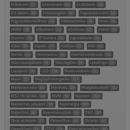
Erősáram
Események
Eszközeink
15
69
46
Ezt láttam
Felülvizsgálat
Fogyasztásmérő
26
35
48
Fogyasztásmérőhely
Fűtéstechnika
Hírek
19
14
14
HMKE
Hőkamera
InfoShow
Interjú
18
13
47
13
Inverter
IP kamera
Jogszabályok
19
14
53
Kábel
Képzés
Kiállítás
KNX
15
17
23
32
Kontár
Koronavírus
Közműcsatlakozás
43
24
13
Közműszolgáltató
Közvilágítás
Lakatfogó
16
26
25
Lapajánló
LED
Madárvédelem
16
138
14
Mavir
Megújuló energetika
23
111
Méréstechnika
Mérőhely
Mozgásérzékelő
61
23
15
MSZ HD 60364
MVM
Napelem
45
19
207
Napelemes pályázat
Napenergia
18
180
Naperőmű
Nyereményjáték
OBO
85
30
20
Okos eszközök
Okosotthon
Oktatás
21
33
14
Olvasói fotó
OTSZ
Paksi Atomerőmű
33
13
30