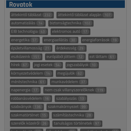
Rovatok
áttekintő táblázat
áttekintő táblázat alapján
232
107
automatizálás
biztonságtechnika
14
102
EIB technológia
elektromos autó
43
17
energetika
energiaellátás
energiaforrások
57
30
19
épületvillamosság
érdekesség
21
29
eszközeink
európából jöttem
ezt láttam
151
12
61
hírek
jogi esetek
jogszabályok
67
54
10
környezetvédelem
megújulók
14
62
méréstechnika
munkavédelem
61
37
napenergia
nem csak villanyszerelőknek
17
119
robbanásvédelem
szabályozás
16
13
szabványok
szakmakörnyezet
136
99
szakmatörténet
számítástechnika
15
28
szerelők közelről
tanulságos történetek
26
97