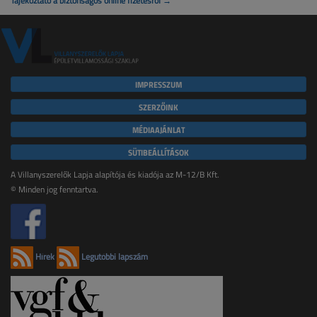
Tájékoztató a biztonságos online fizetésről →
IMPRESSZUM
SZERZŐINK
MÉDIAAJÁNLAT
SÜTIBEÁLLÍTÁSOK
A Villanyszerelők Lapja alapítója és kiadója az M-12/B Kft.
© Minden jog fenntartva.
Hírek
Legutóbbi lapszám