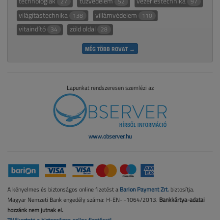
technológiák
tűzvédelem
vezérléstechnika
27
52
97
világítástechnika
villámvédelem
138
110
vitaindító
zöld oldal
34
28
MÉG TÖBB ROVAT →
Lapunkat rendszeresen szemlézi az
www.observer.hu
A kényelmes és biztonságos online fizetést a
Barion Payment Zrt.
biztosítja.
Magyar Nemzeti Bank engedély száma: H-EN-I-1064/2013.
Bankkártya-adatai
hozzánk nem jutnak el.