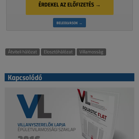
ÉRDEKEL AZ ELŐFIZETÉS →
BELEOLVASOK →
Átviteli hálózat
Elosztóhálózat
Villamosság
Kapcsolódó