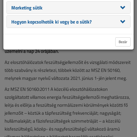
Marketing sütik
Hogyan kapcsolhatók ki vagy be a sütik?
A hálózati feszültség minősége számos paramétertől függ,
melyekre kiemelt figyelmet kell fordítani, hogy a fogyasztók
Bezár
villamos berendezései kifogástalanul és károsodás nélkül tudjanak
üzemelni a nap 24 órájában.
Az elosztóhálózatok feszültségjellemzőit és vizsgálati módszereit
több szabvány is részletezi, többek között az MSZ EN 50160,
melynek magyar nyelvű változata 2021. június 1-jén jelent meg.
Az MSZ EN 50160:2011 A közcélú elosztóhálózatokon
szolgáltatott villamos energia feszültségjellemzői meghatározza,
leírja és előírja a feszültség normálüzemi körülmények közötti fő
jellemzőit – köztük a tápfeszültség frekvenciáját; nagyságát;
hullámalakját; a fázisfeszültségek szimmetriáját – a közcélú
kisfeszültségű, közép- és nagyfeszültségű váltakozó áramú
villamos hálózatokon a hálózatot használók csatlakozási