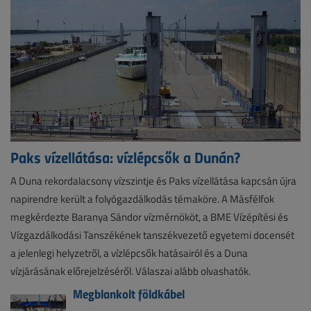
Paks vízellátása: vízlépcsők a Dunán?
A Duna rekordalacsony vízszintje és Paks vízellátása kapcsán újra
napirendre került a folyógazdálkodás témaköre. A Másfélfok
megkérdezte Baranya Sándor vízmérnököt, a BME Vízépítési és
Vízgazdálkodási Tanszékének tanszékvezető egyetemi docensét
a jelenlegi helyzetről, a vízlépcsők hatásairól és a Duna
vízjárásának előrejelzéséről. Válaszai alább olvashatók.
Megblankolt földkábel