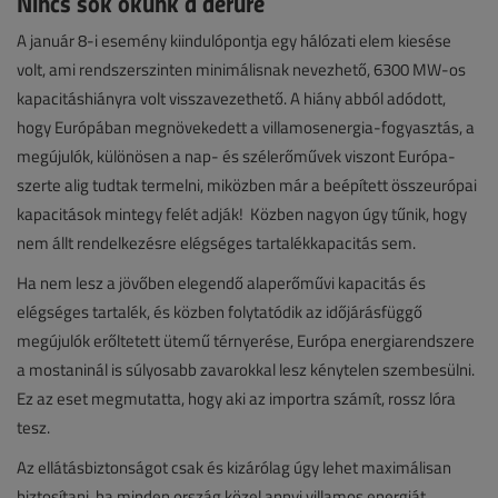
Nincs sok okunk a derűre
A január 8-i esemény kiindulópontja egy hálózati elem kiesése
volt, ami rendszerszinten minimálisnak nevezhető, 6300 MW-os
kapacitáshiányra volt visszavezethető. A hiány abból adódott,
hogy Európában megnövekedett a villamosenergia-fogyasztás, a
megújulók, különösen a nap- és szélerőművek viszont Európa-
szerte alig tudtak termelni, miközben már a beépített összeurópai
kapacitások mintegy felét adják! Közben nagyon úgy tűnik, hogy
nem állt rendelkezésre elégséges tartalékkapacitás sem.
Ha nem lesz a jövőben elegendő alaperőművi kapacitás és
elégséges tartalék, és közben folytatódik az időjárásfüggő
megújulók erőltetett ütemű térnyerése, Európa energiarendszere
a mostaninál is súlyosabb zavarokkal lesz kénytelen szembesülni.
Ez az eset megmutatta, hogy aki az importra számít, rossz lóra
tesz.
Az ellátásbiztonságot csak és kizárólag úgy lehet maximálisan
biztosítani, ha minden ország közel annyi villamos energiát