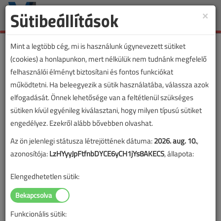
Sütibeállítások
×
Toggle
naviga
Mint a legtöbb cég, mi is használunk úgynevezett sütiket
(cookies) a honlapunkon, mert nélkülük nem tudnánk megfelelő
felhasználói élményt biztosítani és fontos funkciókat
Lapszám:
működtetni. Ha beleegyezik a sütik használatába, válassza azok
elfogadását. Önnek lehetősége van a feltétlenül szükséges
TARTALOM
sütiken kívül egyénileg kiválasztani, hogy milyen típusú sütiket
engedélyez. Ezekről alább bővebben olvashat.
Energetika
Az ön jelenlegi státusza létrejöttének dátuma:
2026. aug. 10.
,
A kapacitáshiány és a
azonosítója:
LzHYyyJpFtfnbDYCE6yCH1jYs8AKECS
, állapota:
megújulók
Elengedhetetlen sütik:
2021/5. lapszám
|
Hárfás Zsolt
|
10 501 |
Funkcionális sütik: