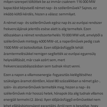
milyen szerepet töltöttek be az immár csaknem 116 000 MW
kapacitást képviselő német nap- és szélerőművek? Sajnos, ez
inkább költői kérdés, hiszen a válasz: semmilyet.
A német nap- és szélerőművek egész nap és az európai rendszer
frekvenciájának jelentős esése alatt is alig termeltek. Ezen
időszakban a német rendszerterhelés 70 000 MW volt, amelyből a
szélerőművek mintegy 4000 MW-ot, a naperőművek pedig csak
1500 MW-ot biztosítottak. Ezen időjárásfüggők tehát
áramtermelésükkel nemigen segítették az európai egyensúly
helyreállítását, már csak azért sem, mert
frekvenciaszabályozásban sem tudnak részt venni.
Ezen a napon a villamosenergia-fogyasztás kielégítéséhez
szükséges áramot döntően, közel 80 százalékban a német gáz-,
szén- és atomerőművek termelték meg, hiszen a nap- és
szélerőművek már hosszú hetek, hónapok óta alig tudnak villamos
energiát termelni (2. ábra). Ilyen időjárásfüggő erőművekkel nem
lehet ellátásbiztonságot garantálni. Arról nem is beszélve, hogy