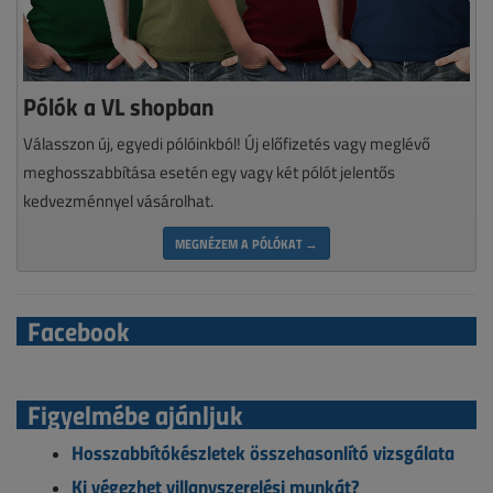
Pólók a VL shopban
Válasszon új, egyedi pólóinkból! Új előfizetés vagy meglévő
meghosszabbítása esetén egy vagy két pólót jelentős
kedvezménnyel vásárolhat.
MEGNÉZEM A PÓLÓKAT →
Facebook
Figyelmébe ajánljuk
Hosszabbítókészletek összehasonlító vizsgálata
Ki végezhet villanyszerelési munkát?