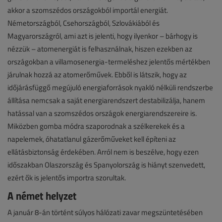
akkor a szomszédos országokból importál energiát.
Németországból, Csehországból, Szlovákiából és
Magyarországról, ami azt is jelenti, hogy ilyenkor – bárhogy is
nézzük – atomenergiát is felhasználnak, hiszen ezekben az
országokban a villamosenergia-termeléshez jelentős mértékben
járulnak hozzá az atomerőművek. Ebből is látszik, hogy az
időjárásfüggő megújuló energiaforrások nyakló nélküli rendszerbe
állítása nemcsak a saját energiarendszert destabilizálja, hanem
hatással van a szomszédos országok energiarendszereire is.
Miközben gomba módra szaporodnak a szélkerekek és a
napelemek, óhatatlanul gázerőműveket kell építeni az
ellátásbiztonság érdekében. Arról nem is beszélve, hogy ezen
időszakban Olaszország és Spanyolország is hiányt szenvedett,
ezért ők is jelentős importra szorultak.
A német helyzet
A január 8-án történt súlyos hálózati zavar megszüntetésében