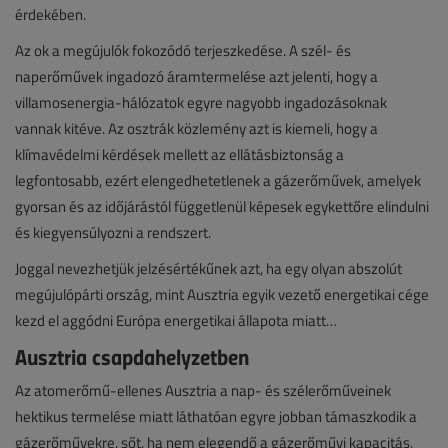
érdekében.
Az ok a megújulók fokozódó terjeszkedése. A szél- és
naperőművek ingadozó áramtermelése azt jelenti, hogy a
villamosenergia-hálózatok egyre nagyobb ingadozásoknak
vannak kitéve. Az osztrák közlemény azt is kiemeli, hogy a
klímavédelmi kérdések mellett az ellátásbiztonság a
legfontosabb, ezért elengedhetetlenek a gázerőművek, amelyek
gyorsan és az időjárástól függetlenül képesek egykettőre elindulni
és kiegyensúlyozni a rendszert.
Joggal nevezhetjük jelzésértékűnek azt, ha egy olyan abszolút
megújulópárti ország, mint Ausztria egyik vezető energetikai cége
kezd el aggódni Európa energetikai állapota miatt…
Ausztria csapdahelyzetben
Az atomerőmű-ellenes Ausztria a nap- és szélerőműveinek
hektikus termelése miatt láthatóan egyre jobban támaszkodik a
gázerőművekre, sőt, ha nem elegendő a gázerőművi kapacitás,