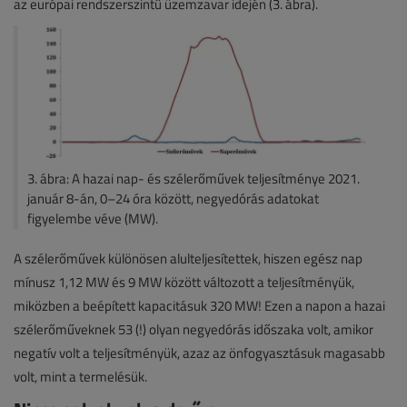
az európai rendszerszintű üzemzavar idején (3. ábra).
3. ábra: A hazai nap- és szélerőművek teljesítménye 2021.
január 8-án, 0–24 óra között, negyedórás adatokat
figyelembe véve (MW).
A szélerőművek különösen alulteljesítettek, hiszen egész nap
mínusz 1,12 MW és 9 MW között változott a teljesítményük,
miközben a beépített kapacitásuk 320 MW! Ezen a napon a hazai
szélerőműveknek 53 (!) olyan negyedórás időszaka volt, amikor
negatív volt a teljesítményük, azaz az önfogyasztásuk magasabb
volt, mint a termelésük.