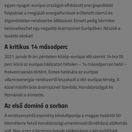
egyes nyugat-európai országok elhibázott energiapolitikát
folytatnak a megújuló energiaforrások erőltetett ütemű és
átgondolatlan rendszerbe állításával. Emiatt pedig bármikor
bekövetkezhet egy nagyobb áramszünet Európában. Nézzük a
további okokat!
A kritikus 14 másodperc
2021. január 8-án, pénteken közép-európai idő szerint 14 óra 05
perc körül az európai hálózaton hirtelen – 14 másodpercen belül –
frekvenciaesés történt. Ennek hatására az európai
villamosenergia-rendszerről leszakadt a dél-európai térség. A
közel másfél órás áramszünet Szerbiát, Horvátországot és
Romániát is érintette.
Az első dominó a sorban
A rendszerszintű esemény kiindulópontja a magyar határtól 50
kilométerre fekvő horvátországi ernestinovói (Ernőháza) alállomás
volt. Nos, ezen a bizonyos horvát alállomáson a két gyűjtősínt