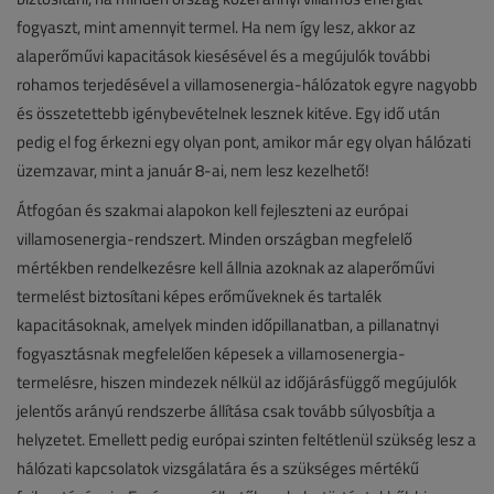
fogyaszt, mint amennyit termel. Ha nem így lesz, akkor az
alaperőművi kapacitások kiesésével és a megújulók további
rohamos terjedésével a villamosenergia-hálózatok egyre nagyobb
és összetettebb igénybevételnek lesznek kitéve. Egy idő után
pedig el fog érkezni egy olyan pont, amikor már egy olyan hálózati
üzemzavar, mint a január 8-ai, nem lesz kezelhető!
Átfogóan és szakmai alapokon kell fejleszteni az európai
villamosenergia-rendszert. Minden országban megfelelő
mértékben rendelkezésre kell állnia azoknak az alaperőművi
termelést biztosítani képes erőműveknek és tartalék
kapacitásoknak, amelyek minden időpillanatban, a pillanatnyi
fogyasztásnak megfelelően képesek a villamosenergia-
termelésre, hiszen mindezek nélkül az időjárásfüggő megújulók
jelentős arányú rendszerbe állítása csak tovább súlyosbítja a
helyzetet. Emellett pedig európai szinten feltétlenül szükség lesz a
hálózati kapcsolatok vizsgálatára és a szükséges mértékű