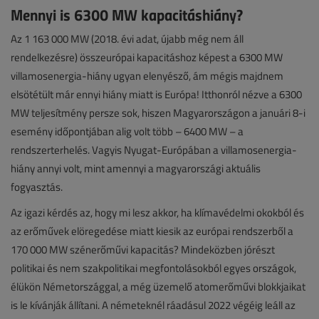
Mennyi is 6300 MW kapacitáshiány?
Az 1 163 000 MW (2018. évi adat, újabb még nem áll
rendelkezésre) összeurópai kapacitáshoz képest a 6300 MW
villamosenergia-hiány ugyan elenyésző, ám mégis majdnem
elsötétült már ennyi hiány miatt is Európa! Itthonról nézve a 6300
MW teljesítmény persze sok, hiszen Magyarországon a januári 8-i
esemény időpontjában alig volt több – 6400 MW – a
rendszerterhelés. Vagyis Nyugat-Európában a villamosenergia-
hiány annyi volt, mint amennyi a magyarországi aktuális
fogyasztás.
Az igazi kérdés az, hogy mi lesz akkor, ha klímavédelmi okokból és
az erőművek elöregedése miatt kiesik az európai rendszerből a
170 000 MW szénerőművi kapacitás? Mindeközben jórészt
politikai és nem szakpolitikai megfontolásokból egyes országok,
élükön Németországgal, a még üzemelő atomerőművi blokkjaikat
is le kívánják állítani. A németeknél ráadásul 2022 végéig leáll az