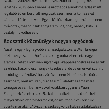
Az áramszünetek következményei azonban még tragikusabbak
lehetnek. 2019-ben a venezuelai ötnapos áramkimaradás miatt
legalább 26 embert halt meg csak azért, mert a kórházakat
váratlanul érte a helyzet. Egyes kórházakban a generátorok nem
működtek, máshol csak annyi áram volt, hogy néhány kritikus
osztály működhessen.
Az osztrák közműcégek nagyon aggódnak
Ausztria egyik legnagyobb áramszolgáltatója, a Wien Energie
közleménye szerint Európa csak alig tudta elkerülni a nagyobb
áramszünetet. Erőműveik ugyan éjjel-nappal rendelkezésre állnak
az ehhez hasonló események kezelésére, de véleményük szerint
az utólagos „tűzoltás” hosszú távon nem életképes. Különösen
azért nem, mert az ilyen „tűzoltási műveletek” száma mára
tömegessé vált. Néhány évvel korábban ugyanis a Wien
Energienek évente csak 15 alkalommal kellett rövid időn belül
felgyorsítania az áramtermelést, de az utóbbi években erre
évente már akár 240-szer is szükség volt a hálózat stabilizálása