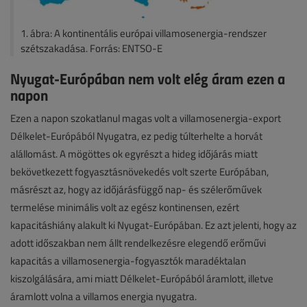
1. ábra: A kontinentális európai villamosenergia-rendszer
szétszakadása. Forrás: ENTSO-E
Nyugat-Európában nem volt elég áram ezen a
napon
Ezen a napon szokatlanul magas volt a villamosenergia-export
Délkelet-Európából Nyugatra, ez pedig túlterhelte a horvát
alállomást. A mögöttes ok egyrészt a hideg időjárás miatt
bekövetkezett fogyasztásnövekedés volt szerte Európában,
másrészt az, hogy az időjárásfüggő nap- és szélerőművek
termelése minimális volt az egész kontinensen, ezért
kapacitáshiány alakult ki Nyugat-Európában. Ez azt jelenti, hogy az
adott időszakban nem állt rendelkezésre elegendő erőművi
kapacitás a villamosenergia-fogyasztók maradéktalan
kiszolgálására, ami miatt Délkelet-Európából áramlott, illetve
áramlott volna a villamos energia nyugatra.