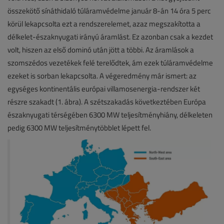
összekötő sínáthidaló túláramvédelme január 8-án 14 óra 5 perc
körül lekapcsolta ezt a rendszerelemet, azaz megszakította a
délkelet-északnyugati irányú áramlást. Ez azonban csak a kezdet
volt, hiszen az első dominó után jött a többi. Az áramlások a
szomszédos vezetékek felé terelődtek, ám ezek túláramvédelme
ezeket is sorban lekapcsolta. A végeredmény már ismert: az
egységes kontinentális európai villamosenergia-rendszer két
részre szakadt (1. ábra). A szétszakadás következtében Európa
északnyugati térségében 6300 MW teljesítményhiány, délkeleten
pedig 6300 MW teljesítménytöbblet lépett fel.