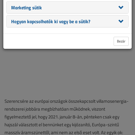
Marketing sütik
sem tudunk főzni, mert a kávéfőző is árammal működik.
Hogyan kapcsolhatók ki vagy be a sütik?
Bezár
Szerencsére az európai országok összekapcsolt villamosenergia-
rendszerei jobbára megbízhatóan működnek, viszont
figyelmeztető jel, hogy 2021. január 8-án, pénteken csak egy
hajszál választott el bennünket egy kijózanító, Európa-szintű
masszív áramszünettől, ami nem az első eset volt. Az egyik ok: