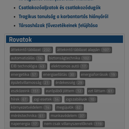
Csatlakozóaljzatok és csatlakozódugók
Tragikus tanulság a karbantartás hiányáról
Társasházak fővezetékeinek felújítása
Rovatok
áttekintő táblázat
áttekintő táblázat alapján
232
107
automatizálás
biztonságtechnika
14
102
EIB technológia
elektromos autó
43
17
energetika
energiaellátás
energiaforrások
57
30
19
épületvillamosság
érdekesség
21
29
eszközeink
európából jöttem
ezt láttam
151
12
61
hírek
jogi esetek
jogszabályok
67
54
10
környezetvédelem
megújulók
14
62
méréstechnika
munkavédelem
61
37
napenergia
nem csak villanyszerelőknek
17
119