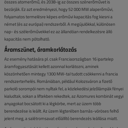
összes atomerőmű, és 2038-ig az összes szénerőművet is
bezárják. Ez azt eredményezi, hogy 52 000 MW alaperőművi,
folyamatos termelésre képes erőművi kapacitás fog kiesni a
német (és az európai) rendszerből. A megújulókkal, különösen
nap- és szélerőművekkel ez az állandóan rendelkezésre álló
kapacitás nem pótolható.
Áramszünet, áramkorlátozás
Az esemény hatására pl. csak Franciaországban 16 ipartelep
áramfogyasztását kellett azonnal korlátozni, aminek
köszönhetően mintegy 1300 MW-tal tudott csökkenni a francia
rendszerterhelés. Romániában, például Kolozsváron a fizető
parkoló sorompói nem nyíltak fel, a közlekedési jelzőlámpák fényei
kialudtak, sokan a liftekben rekedtek, az Azomures kombinát vegyi
anyagokat bocsátott ki a légkörbe, mert az üzem több
berendezése is leállt. Az üzem légterében barnás-vöröses felhő
jelent meg, a salétromsavat előállító berendezés leállása miatt.