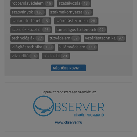
robbanásvédelem
szabályozás
16
13
szabványok
szakmakörnyezet
136
99
szakmatörténet
számítástechnika
15
28
szerelők közelről
tanulságos történetek
26
97
technológiák
tűzvédelem
vezérléstechnika
27
52
97
világítástechnika
villámvédelem
138
110
vitaindító
zöld oldal
34
28
MÉG TÖBB ROVAT →
Lapunkat rendszeresen szemlézi az
www.observer.hu