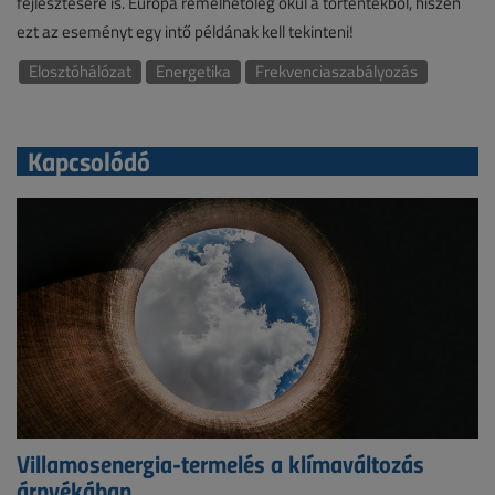
fejlesztésére is. Európa remélhetőleg okul a történtekből, hiszen
ezt az eseményt egy intő példának kell tekinteni!
Elosztóhálózat
Energetika
Frekvenciaszabályozás
Kapcsolódó
Villamosenergia-termelés a klímaváltozás
árnyékában