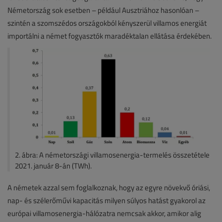
Németország sok esetben – például Ausztriához hasonlóan –
szintén a szomszédos országokból kényszerül villamos energiát
importálni a német fogyasztók maradéktalan ellátása érdekében.
2. ábra: A németországi villamosenergia-termelés összetétele
2021. január 8-án (TWh).
A németek azzal sem foglalkoznak, hogy az egyre növekvő óriási,
nap- és szélerőművi kapacitás milyen súlyos hatást gyakorol az
európai villamosenergia-hálózatra nemcsak akkor, amikor alig