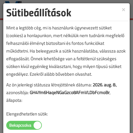
Sütibeállítások
×
Toggle
naviga
Mint a legtöbb cég, mi is használunk úgynevezett sütiket
(cookies) a honlapunkon, mert nélkülük nem tudnánk megfelelő
felhasználói élményt biztosítani és fontos funkciókat
működtetni. Ha beleegyezik a sütik használatába, válassza azok
elfogadását. Önnek lehetősége van a feltétlenül szükséges
sütiken kívül egyénileg kiválasztani, hogy milyen típusú sütiket
engedélyez. Ezekről alább bővebben olvashat.
Az ön jelenlegi státusza létrejöttének dátuma:
2026. aug. 8.
,
azonosítója:
GH4Ym6HaqeNGaGzco8AFmVLDbFcmoBr
,
állapota:
Elengedhetetlen sütik: