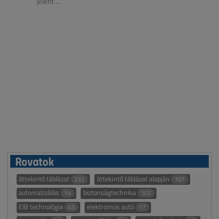
jelent ...
Rovatok
áttekintő táblázat
áttekintő táblázat alapján
232
107
automatizálás
biztonságtechnika
14
102
EIB technológia
elektromos autó
43
17