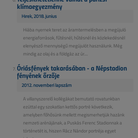
klímaegyezmény
Hírek, 2018. június
Hiába nyernek teret az áramtermelésben a megújuló
energiaforrások, fűtésnél, hűtésnél és közlekedésnél
elenyésző mennyiségű megújulót használunk. Még
mindig az olaj és a földgáz az úr....
Óriásfények takarásában - a Népstadion
fényének őrzője
2012. novemberi lapszám
A villanyszerelő kollégákat bemutató rovatunkban
ezúttal egy szokatlan kettős portré következik,
amelyben főhősünk mellett megismerhetjük hazánk
nemzeti arénájának, a Puskás Ferenc Stadionnak a
történetét is, hiszen Rácz Nándor portréja egyet