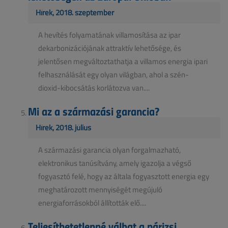
Hírek, 2018. szeptember
A hevítés folyamatának villamosítása az ipar
dekarbonizációjának attraktív lehetősége, és
jelentősen megváltoztathatja a villamos energia ipari
felhasználását egy olyan világban, ahol a szén-
dioxid-kibocsátás korlátozva van....
Mi az a származási garancia?
Hírek, 2018. július
A származási garancia olyan forgalmazható,
elektronikus tanúsítvány, amely igazolja a végső
fogyasztó felé, hogy az általa fogyasztott energia egy
meghatározott mennyiségét megújuló
energiaforrásokból állították elő....
Teljesíthetetlenné válhat a párizsi