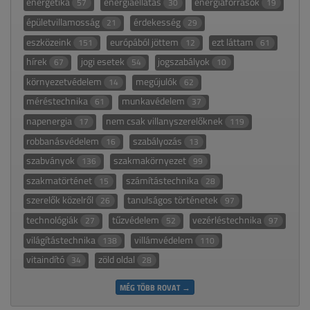
energetika
energiaellátás
energiaforrások
57
30
19
épületvillamosság
érdekesség
21
29
eszközeink
európából jöttem
ezt láttam
151
12
61
hírek
jogi esetek
jogszabályok
67
54
10
környezetvédelem
megújulók
14
62
méréstechnika
munkavédelem
61
37
napenergia
nem csak villanyszerelőknek
17
119
robbanásvédelem
szabályozás
16
13
szabványok
szakmakörnyezet
136
99
szakmatörténet
számítástechnika
15
28
szerelők közelről
tanulságos történetek
26
97
technológiák
tűzvédelem
vezérléstechnika
27
52
97
világítástechnika
villámvédelem
138
110
vitaindító
zöld oldal
34
28
MÉG TÖBB ROVAT →