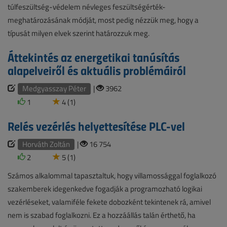
túlfeszültség-védelem névleges feszültségérték-
meghatározásának módját, most pedig nézzük meg, hogy a
típusát milyen elvek szerint határozzuk meg.
Áttekintés az energetikai tanúsítás
alapelveiről és aktuális problémáiról
Medgyasszay Péter
|
3962
1
4 (1)
Relés vezérlés helyettesítése PLC-vel
Horváth Zoltán
|
16 754
2
5 (1)
Számos alkalommal tapasztaltuk, hogy villamossággal foglalkozó
szakemberek idegenkedve fogadják a programozható logikai
vezérléseket, valamiféle fekete dobozként tekintenek rá, amivel
nem is szabad foglalkozni. Ez a hozzáállás talán érthető, ha