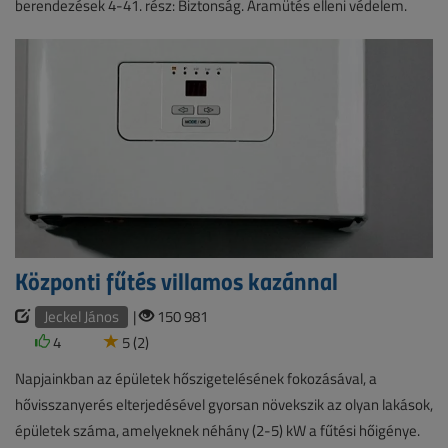
berendezések 4-41. rész: Biztonság. Áramütés elleni védelem.
Központi fűtés villamos kazánnal
Jeckel János
|
150 981
4
5 (2)
Napjainkban az épületek hőszigetelésének fokozásával, a
hővisszanyerés elterjedésével gyorsan növekszik az olyan lakások,
épületek száma, amelyeknek néhány (2-5) kW a fűtési hőigénye.