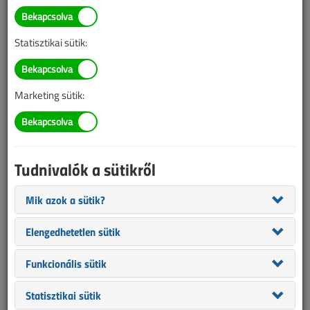
ÉVES BONTÁS
Statisztikai sütik:
A megjelenések éves ütemezése a
Médiaajánlat
oldalon
található.
Marketing sütik:
Villanyszerelők Lapja 2012.
november
Tudnivalók a sütikről
Mik azok a sütik?
Elengedhetetlen sütik
Funkcionális sütik
Statisztikai sütik