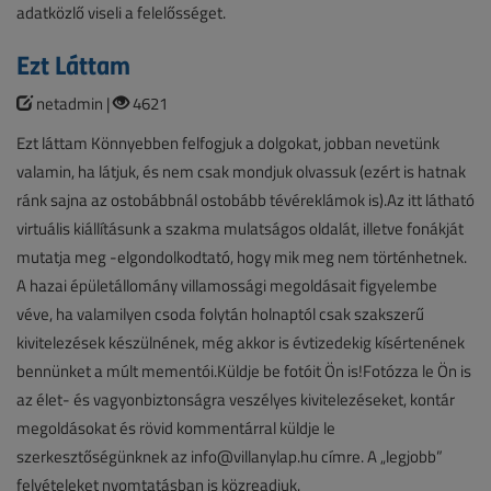
adatközlő viseli a felelősséget.
Ezt Láttam
netadmin |
4621
Ezt láttam Könnyebben felfogjuk a dolgokat, jobban nevetünk
valamin, ha látjuk, és nem csak mondjuk olvassuk (ezért is hatnak
ránk sajna az ostobábbnál ostobább tévéreklámok is).Az itt látható
virtuális kiállításunk a szakma mulatságos oldalát, illetve fonákját
mutatja meg -elgondolkodtató, hogy mik meg nem történhetnek.
A hazai épületállomány villamossági megoldásait figyelembe
véve, ha valamilyen csoda folytán holnaptól csak szakszerű
kivitelezések készülnének, még akkor is évtizedekig kísértenének
bennünket a múlt mementói.Küldje be fotóit Ön is!Fotózza le Ön is
az élet- és vagyonbiztonságra veszélyes kivitelezéseket, kontár
megoldásokat és rövid kommentárral küldje le
szerkesztőségünknek az info@villanylap.hu címre. A „legjobb”
felvételeket nyomtatásban is közreadjuk.