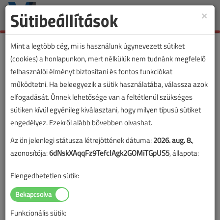
Sütibeállítások
×
Toggle
naviga
Mint a legtöbb cég, mi is használunk úgynevezett sütiket
(cookies) a honlapunkon, mert nélkülük nem tudnánk megfelelő
felhasználói élményt biztosítani és fontos funkciókat
működtetni. Ha beleegyezik a sütik használatába, válassza azok
elfogadását. Önnek lehetősége van a feltétlenül szükséges
sütiken kívül egyénileg kiválasztani, hogy milyen típusú sütiket
engedélyez. Ezekről alább bővebben olvashat.
Az ön jelenlegi státusza létrejöttének dátuma:
2026. aug. 8.
,
azonosítója:
6dNskXAqqFz9TefcIAgk2GOMiTGpUS5
, állapota:
Elengedhetetlen sütik:
Funkcionális sütik:
Lapszám: