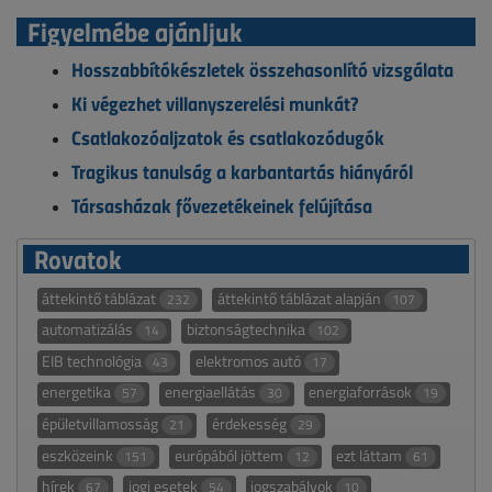
Figyelmébe ajánljuk
Hosszabbítókészletek összehasonlító vizsgálata
Ki végezhet villanyszerelési munkát?
Csatlakozóaljzatok és csatlakozódugók
Tragikus tanulság a karbantartás hiányáról
Társasházak fővezetékeinek felújítása
Rovatok
áttekintő táblázat
áttekintő táblázat alapján
232
107
automatizálás
biztonságtechnika
14
102
EIB technológia
elektromos autó
43
17
energetika
energiaellátás
energiaforrások
57
30
19
épületvillamosság
érdekesség
21
29
eszközeink
európából jöttem
ezt láttam
151
12
61
hírek
jogi esetek
jogszabályok
67
54
10