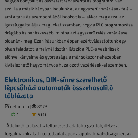
nagyon bonyolult és összetett rendszerről és programról van
szó.Ha a másik irányban indulunk el, az egyszerű vezérlések felé –
ami a tanulás szempontjából indokolt is –, akkor meg azzal az
igazsággal találjuk magunkat szemben, hogy a PLC programozása
drágább és nehézkesebb, mintha azt egyszerű relés vezérléssel
oldanánk meg. Ezen írásunkban éppen ezért választottunk egy
olyan feladatot, amelynél tisztán látszik a PLC-s vezérlések
előnye, kényelme és gyorsasága a már sokszor nehezebben
kivitelezhető hagyományos huzalozott vezérlésekkel szemben.
Elektronikus, DIN-sínre szerelhető
lépcsőházi automaták összehasolító
táblázata
netadmin |
8973
1
5 (1)
Áttekintő táblázat A feltüntetett adatok a gyártók, illetve a
forgalmazók által kitöltött adatlapon alapulnak. Valódiságukért az