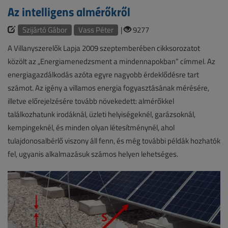
Az intelligens almérőkről
Szijártó Gábor
Vass Péter
|
9277
A Villanyszerelők Lapja 2009 szeptemberében cikksorozatot
közölt az „Energiamenedzsment a mindennapokban” címmel. Az
energiagazdálkodás azóta egyre nagyobb érdeklődésre tart
számot. Az igény a villamos energia fogyasztásának mérésére,
illetve előrejelzésére tovább növekedett: almérőkkel
találkozhatunk irodáknál, üzleti helyiségeknél, garázsoknál,
kempingeknél, és minden olyan létesítménynél, ahol
tulajdonosalbérlő viszony áll fenn, és még további példák hozhatók
fel, ugyanis alkalmazásuk számos helyen lehetséges.