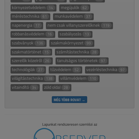
környezetvédelem
megújulók
14
62
méréstechnika
munkavédelem
61
37
napenergia
nem csak villanyszerelőknek
17
119
robbanásvédelem
szabályozás
16
13
szabványok
szakmakörnyezet
136
99
szakmatörténet
számítástechnika
15
28
szerelők közelről
tanulságos történetek
26
97
technológiák
tűzvédelem
vezérléstechnika
27
52
97
világítástechnika
villámvédelem
138
110
vitaindító
zöld oldal
34
28
MÉG TÖBB ROVAT →
Lapunkat rendszeresen szemlézi az