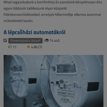
Mivel ragaszkodunk a komforthoz és szeretünk kényelmesen élni,
egyre többször találkozunk olyan központi
fűtéskorszerűsítésekkel, amelyek hőtermelője villamos árammal
működtetett kazán.
A lépcsőházi automatákról
Porempovics József
|
74 445
11
4.86 (7)