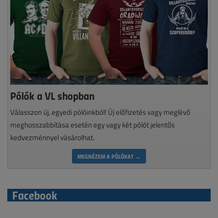
Pólók a VL shopban
Válasszon új, egyedi pólóinkból! Új előfizetés vagy meglévő
meghosszabbítása esetén egy vagy két pólót jelentős
kedvezménnyel vásárolhat.
MEGNÉZEM A PÓLÓKAT →
Facebook