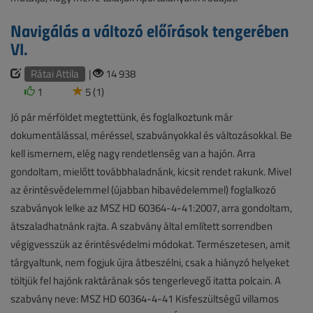
Navigálás a változó előírások tengerében
VI.
Rátai Attila
|
14 938
1
5 (1)
Jó pár mérföldet megtettünk, és foglalkoztunk már
dokumentálással, méréssel, szabványokkal és változásokkal. Be
kell ismernem, elég nagy rendetlenség van a hajón. Arra
gondoltam, mielőtt továbbhaladnánk, kicsit rendet rakunk. Mivel
az érintésvédelemmel (újabban hibavédelemmel) foglalkozó
szabványok lelke az MSZ HD 60364-4-41:2007, arra gondoltam,
átszaladhatnánk rajta. A szabvány által említett sorrendben
végigvesszük az érintésvédelmi módokat. Természetesen, amit
tárgyaltunk, nem fogjuk újra átbeszélni, csak a hiányzó helyeket
töltjük fel hajónk raktárának sós tengerlevegő itatta polcain. A
szabvány neve: MSZ HD 60364-4-41 Kisfeszültségű villamos