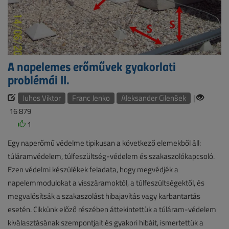
A napelemes erőművek gyakorlati
problémái II.
Juhos Viktor
Franc Jenko
Aleksander Cilenšek
|
16 879
1
Egy naperőmű védelme tipikusan a következő elemekből áll:
túláramvédelem, túlfeszültség-védelem és szakaszolókapcsoló.
Ezen védelmi készülékek feladata, hogy megvédjék a
napelemmodulokat a visszáramoktól, a túlfeszültségektől, és
megvalósítsák a szakaszolást hibajavítás vagy karbantartás
esetén. Cikkünk előző részében áttekintettük a túláram-védelem
kiválasztásának szempontjait és gyakori hibáit, ismertettük a