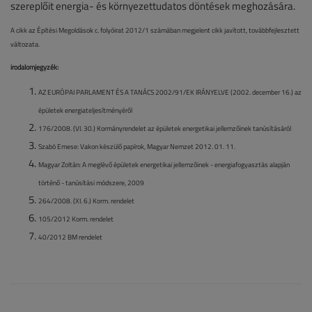
szereplőit energia- és környezettudatos döntések meghozására.
A cikk az Építési Megoldások c. folyóirat 2012/1 számában megjelent cikk javított, továbbfejlesztett
változata.
irodalomjegyzék:
AZ EURÓPAI PARLAMENT ÉS A TANÁCS 2002/91/EK IRÁNYELVE (2002. december 16.) az
épületek energiateljesítményéről
176/2008. (VI. 30.) Kormányrendelet az épületek energetikai jellemzőinek tanúsításáról
Szabó Emese: Vakon készülő papírok, Magyar Nemzet 2012. 01. 11.
Magyar Zoltán: A meglévő épületek energetikai jellemzőinek - energiafogyasztás alapján
történő - tanúsítási módszere, 2009
264/2008. (XI. 6.) Korm. rendelet
105/2012 Korm. rendelet
40/2012 BM rendelet