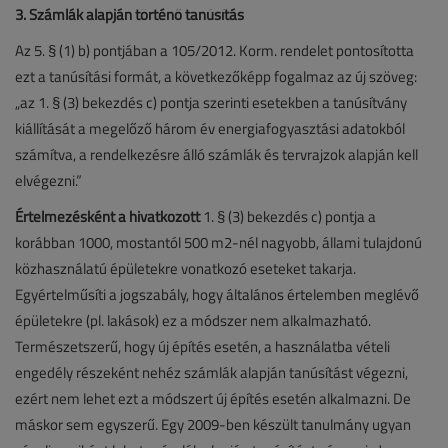
3. Számlák alapján történő tanúsítás
Az 5. § (1) b) pontjában a 105/2012. Korm. rendelet pontosította
ezt a tanúsítási formát, a következőképp fogalmaz az új szöveg:
„az 1. § (3) bekezdés c) pontja szerinti esetekben a tanúsítvány
kiállítását a megelőző három év energiafogyasztási adatokból
számítva, a rendelkezésre álló számlák és tervrajzok alapján kell
elvégezni.”
Értelmezésként a hivatkozott
1. § (3) bekezdés c) pontja a
korábban 1000, mostantól 500 m2-nél nagyobb, állami tulajdonú
közhasználatú épületekre vonatkozó eseteket takarja.
Egyértelműsíti a jogszabály, hogy általános értelemben meglévő
épületekre (pl. lakások) ez a módszer nem alkalmazható.
Természetszerű, hogy új építés esetén, a használatba vételi
engedély részeként nehéz számlák alapján tanúsítást végezni,
ezért nem lehet ezt a módszert új építés esetén alkalmazni. De
máskor sem egyszerű. Egy 2009-ben készült tanulmány ugyan