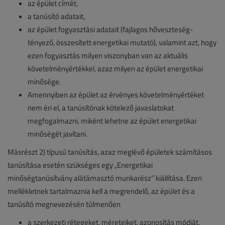
az épület címét,
a tanúsító adatait,
az épület fogyasztási adatait (fajlagos hőveszteség-
tényező, összesített energetikai mutató), valamint azt, hogy
ezen fogyasztás milyen viszonyban van az aktuális
követelményértékkel, azaz milyen az épület energetikai
minősége.
Amennyiben az épület az érvényes követelményértéket
nem éri el, a tanúsítónak kötelező javaslatokat
megfogalmazni, miként lehetne az épület energetikai
minőségét javítani.
Másrészt 2) típusú tanúsítás, azaz meglévő épületek számításos
tanúsítása esetén szükséges egy „Energetikai
minőségtanúsítvány alátámasztó munkarész” kiállítása. Ezen
mellékletnek tartalmaznia kell a megrendelő, az épület és a
tanúsító megnevezésén túlmenően
a szerkezeti rétegeket, méreteiket, azonosítás módját,