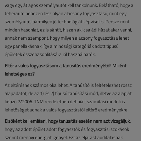
vagy egy átlagos személyautót kell tankolnunk. Belátható, hogy a
teherautó nehezen lesz olyan alacsony fogyasztású, mint egy
személyautó, bármilyen jó technológiát képvisel is. Persze mint
minden hasonlat, ez is sántít, hiszen aki családi házat akar venni,
annak nem szempont, hogy milyen alacsony fogyasztása lehet
egy panellakásnak, így a minőségi kategóriák adott típusú
épületek összehasonlítására jól használhatók.
Eltér a valós fogyasztásom a tanúsítás eredményétől! Miként
lehetséges ez?
Az eltérésnek számos oka lehet. A tanúsító is feltételezhet rossz
alapadatot, de az 1) és 2) típusú tanúsítási mód, illetve az alapját
képző 7/2006. TNM rendeletben definiált számítási módok is
lehetőséget adnak a valós fogyasztástól eltérő eredményekre.
Elsőként kell említeni, hogy tanúsítás esetén nem azt vizsgáljuk,
hogy az adott épület adott fogyasztók és fogyasztási szokások
szerint mennyi energiát igényel. Ezt az eljárást auditálásnak