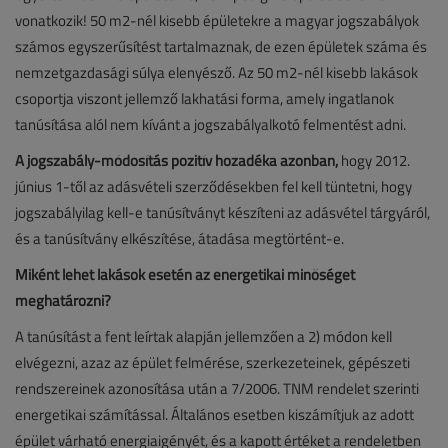
vonatkozik! 50 m2-nél kisebb épületekre a magyar jogszabályok
számos egyszerűsítést tartalmaznak, de ezen épületek száma és
nemzetgazdasági súlya elenyésző. Az 50 m2-nél kisebb lakások
csoportja viszont jellemző lakhatási forma, amely ingatlanok
tanúsítása alól nem kívánt a jogszabályalkotó felmentést adni.
A jogszabály-módosítás pozitív hozadéka azonban,
hogy 2012.
június 1-től az adásvételi szerződésekben fel kell tüntetni, hogy
jogszabályilag kell-e tanúsítványt készíteni az adásvétel tárgyáról,
és a tanúsítvány elkészítése, átadása megtörtént-e.
Miként lehet lakások esetén az energetikai minőséget
meghatározni?
A tanúsítást a fent leírtak alapján jellemzően a 2) módon kell
elvégezni, azaz az épület felmérése, szerkezeteinek, gépészeti
rendszereinek azonosítása után a 7/2006. TNM rendelet szerinti
energetikai számítással. Általános esetben kiszámítjuk az adott
épület várható energiaigényét, és a kapott értéket a rendeletben