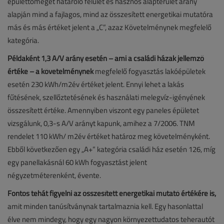
épülettömeget határoló felület és hasznos alapterület arány
alapján mind a fajlagos, mind az összesített energetikai mutatóra
más és más értéket jelent a „C”, azaz Követelménynek megfelelő
kategória.
Példaként 1,3 A/V arány esetén – ami a családi házak jellemző
értéke – a követelménynek
megfelelő fogyasztás lakóépületek
esetén 230 kWh/m2év értéket jelent. Ennyi lehet a lakás
fűtésének, szellőztetésének és használati melegvíz-igényének
összesített értéke. Amennyiben viszont egy paneles épületet
vizsgálunk, 0,3-s A/V arányt kapunk, amihez a 7/2006. TNM
rendelet 110 kWh/ m2év értéket határoz meg követelményként.
Ebből következően egy „A+” kategória családi ház esetén 126, míg
egy panellakásnál 60 kWh fogyasztást jelent
négyzetméterenként, évente.
Fontos tehát figyelni az összesített energetikai mutató értékére is,
amit minden tanúsítványnak tartalmaznia kell. Egy hasonlattal
élve nem mindegy, hogy egy nagyon környezettudatos teherautót