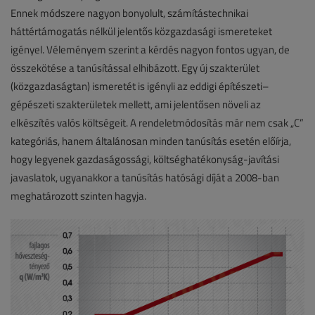
Ennek módszere nagyon bonyolult, számítástechnikai
háttértámogatás nélkül jelentős közgazdasági ismereteket
igényel. Véleményem szerint a kérdés nagyon fontos ugyan, de
összekötése a tanúsítással elhibázott. Egy új szakterület
(közgazdaságtan) ismeretét is igényli az eddigi építészeti–
gépészeti szakterületek mellett, ami jelentősen növeli az
elkészítés valós költségeit. A rendeletmódosítás már nem csak „C”
kategóriás, hanem általánosan minden tanúsítás esetén előírja,
hogy legyenek gazdaságossági, költséghatékonyság-javítási
javaslatok, ugyanakkor a tanúsítás hatósági díját a 2008-ban
meghatározott szinten hagyja.