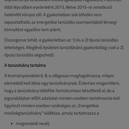
több lépcsőben esetenként 2013, illetve 2015-re vonatkozó
határidőt irányoz elő. A gyakorlatban sok átfedés nem
tapasztalható, az energetikai tanúsítás szempontjából lényegi
könnyítést egyelőre nem jelent.
Összegezve tehát, a gyakorlatban az 1) és a 2) típusú tanúsítás
lehetséges. Meglévő épületek tanúsítására gyakorlatilag csak a 2)
típusú tanúsítás végezhető.
A tanúsítvány tartalma
A Kormányrendelet 6. §-a világosan megfogalmazza, milyen
elemekből kell állnia egy tanúsítványnak. Érdemes megemlíteni,
hogy a tanúsítvány többféle formátumban készíthető el, de a
jogszabályban előírt adatokat minden esetben tartalmaznia kell.
Egyrészt minden esetben szükséges az „Energetikai
minőségtanúsítvány” kiállítása, amely tartalmazza a
megrendelő nevét,