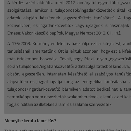
A kérdés azért aktuális, mert 2012 januárjától egyre több „szak
szolgáltatást, amikor a tulajdonosok/ingatlanközvetítők által ké
adatok alapján készítenek „egyszerűsített tanúsítást”. A fo
köznyelvben, és ingatlanközvetítők vagy újságírók is használják 
Emese: Vakon készülő papírok, Magyar Nemzet 2012. 01. 11.).
A 176/2008. Kormányrendelet is használja ezt a kifejezést, ami
tanúsításnál ismertettünk. Ott is leírtuk azonban, hogy ezt a kifej
más értelemben használja. Tévhit, hogy létezik olyan „egyszerűsí
során tulajdonosi/ingatlanközvetítői adatszolgáltatásból kiindulva,
olcsón, egyszerűen, interneten készíthető el szabályos tanúsítá
alapvetően és joggal ingatja meg az energetikai tanúsításba v
tulajdonos/ingatlanközvetítő bármilyen adatot bediktálhat a tan
semmiképpen nem nevezhetők szakembereknek, ellenük az etikai 
fogják indítani az illetékes állami és szakmai szervezetek.
Mennyibe kerül a tanúsítás?