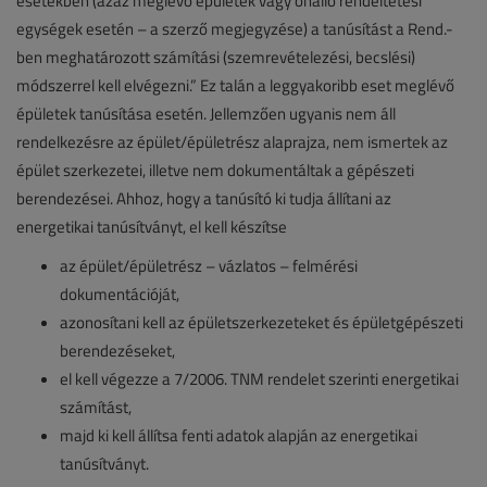
esetekben (azaz meglévő épületek vagy önálló rendeltetési
egységek esetén – a szerző megjegyzése) a tanúsítást a Rend.-
ben meghatározott számítási (szemrevételezési, becslési)
módszerrel kell elvégezni.” Ez talán a leggyakoribb eset meglévő
épületek tanúsítása esetén. Jellemzően ugyanis nem áll
rendelkezésre az épület/épületrész alaprajza, nem ismertek az
épület szerkezetei, illetve nem dokumentáltak a gépészeti
berendezései. Ahhoz, hogy a tanúsító ki tudja állítani az
energetikai tanúsítványt, el kell készítse
az épület/épületrész – vázlatos – felmérési
dokumentációját,
azonosítani kell az épületszerkezeteket és épületgépészeti
berendezéseket,
el kell végezze a 7/2006. TNM rendelet szerinti energetikai
számítást,
majd ki kell állítsa fenti adatok alapján az energetikai
tanúsítványt.