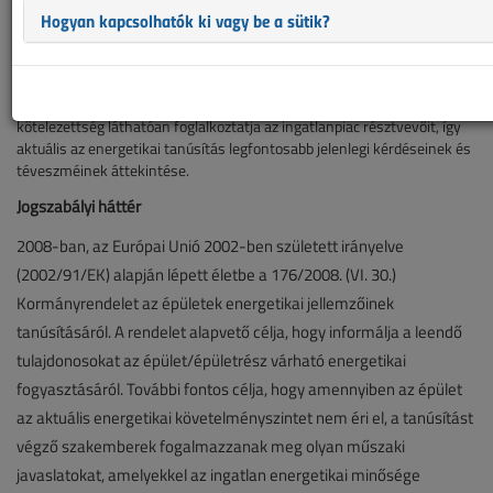
Ezen kötelezettség láthatóan foglalkoztatja az ingatlanpiac
Hogyan kapcsolhatók ki vagy be a sütik?
résztvevőit, így aktuális az energetikai tanúsítás legfontosabb...
2012 januárjától épületek adásvétele és bérbeadása esetén is el kell
készíteni az ingatlanok energetikai minőségtanúsítványát.
Ezen
kötelezettség láthatóan foglalkoztatja az ingatlanpiac résztvevőit, így
aktuális az energetikai tanúsítás legfontosabb jelenlegi kérdéseinek és
téveszméinek áttekintése.
Jogszabályi háttér
2008-ban, az Európai Unió 2002-ben született irányelve
(2002/91/EK) alapján lépett életbe a 176/2008. (VI. 30.)
Kormányrendelet az épületek energetikai jellemzőinek
tanúsításáról. A rendelet alapvető célja, hogy informálja a leendő
tulajdonosokat az épület/épületrész várható energetikai
fogyasztásáról. További fontos célja, hogy amennyiben az épület
az aktuális energetikai követelményszintet nem éri el, a tanúsítást
végző szakemberek fogalmazzanak meg olyan műszaki
javaslatokat, amelyekkel az ingatlan energetikai minősége