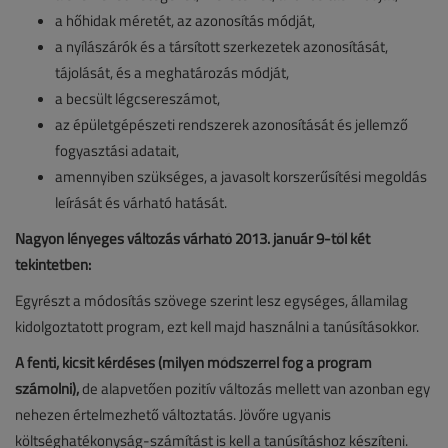
a hőhidak méretét, az azonosítás módját,
a nyílászárók és a társított szerkezetek azonosítását,
tájolását, és a meghatározás módját,
a becsült légcsereszámot,
az épületgépészeti rendszerek azonosítását és jellemző
fogyasztási adatait,
amennyiben szükséges, a javasolt korszerűsítési megoldás
leírását és várható hatását.
Nagyon lényeges változás várható 2013. január 9-től két
tekintetben:
Egyrészt a módosítás szövege szerint lesz egységes, államilag
kidolgoztatott program, ezt kell majd használni a tanúsításokkor.
A fenti, kicsit kérdéses (milyen módszerrel fog a program
számolni),
de alapvetően pozitív változás mellett van azonban egy
nehezen értelmezhető változtatás. Jövőre ugyanis
költséghatékonyság-számítást is kell a tanúsításhoz készíteni.