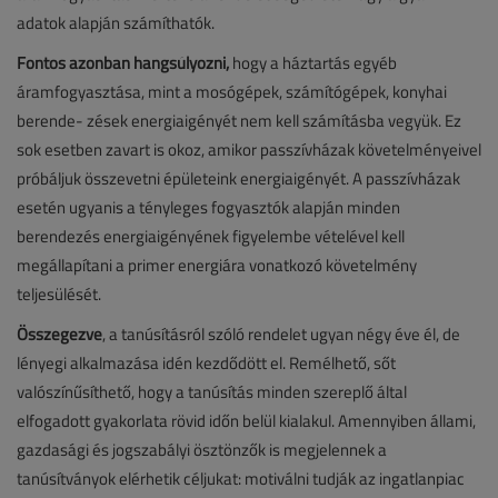
adatok alapján számíthatók.
Fontos azonban hangsúlyozni,
hogy a háztartás egyéb
áramfogyasztása, mint a mosógépek, számítógépek, konyhai
berende- zések energiaigényét nem kell számításba vegyük. Ez
sok esetben zavart is okoz, amikor passzívházak követelményeivel
próbáljuk összevetni épületeink energiaigényét. A passzívházak
esetén ugyanis a tényleges fogyasztók alapján minden
berendezés energiaigényének figyelembe vételével kell
megállapítani a primer energiára vonatkozó követelmény
teljesülését.
Összegezve
, a tanúsításról szóló rendelet ugyan négy éve él, de
lényegi alkalmazása idén kezdődött el. Remélhető, sőt
valószínűsíthető, hogy a tanúsítás minden szereplő által
elfogadott gyakorlata rövid időn belül kialakul. Amennyiben állami,
gazdasági és jogszabályi ösztönzők is megjelennek a
tanúsítványok elérhetik céljukat: motiválni tudják az ingatlanpiac