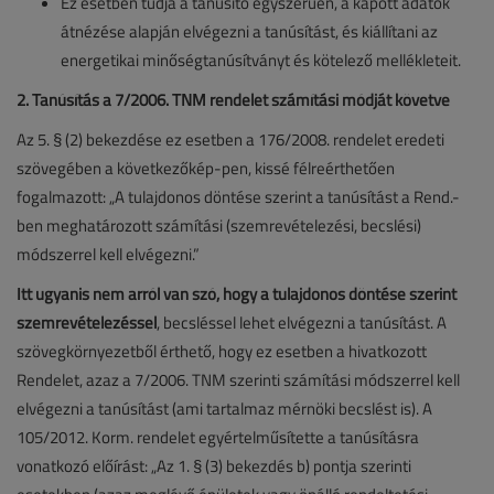
Ez esetben tudja a tanúsító egyszerűen, a kapott adatok
átnézése alapján elvégezni a tanúsítást, és kiállítani az
energetikai minőségtanúsítványt és kötelező mellékleteit.
2. Tanúsítás a 7/2006. TNM rendelet számítási módját követve
Az 5. § (2) bekezdése ez esetben a 176/2008. rendelet eredeti
szövegében a következőkép-pen, kissé félreérthetően
fogalmazott: „A tulajdonos döntése szerint a tanúsítást a Rend.-
ben meghatározott számítási (szemrevételezési, becslési)
módszerrel kell elvégezni.”
Itt ugyanis nem arról van szó, hogy a tulajdonos döntése szerint
szemrevételezéssel
, becsléssel lehet elvégezni a tanúsítást. A
szövegkörnyezetből érthető, hogy ez esetben a hivatkozott
Rendelet, azaz a 7/2006. TNM szerinti számítási módszerrel kell
elvégezni a tanúsítást (ami tartalmaz mérnöki becslést is). A
105/2012. Korm. rendelet egyértelműsítette a tanúsításra
vonatkozó előírást: „Az 1. § (3) bekezdés b) pontja szerinti