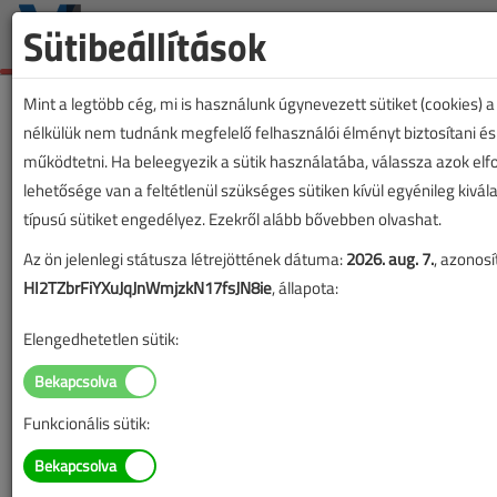
Sütibeállítások
Mint a legtöbb cég, mi is használunk úgynevezett sütiket (cookies) 
nélkülük nem tudnánk megfelelő felhasználói élményt biztosítani és
működtetni. Ha beleegyezik a sütik használatába, válassza azok el
lehetősége van a feltétlenül szükséges sütiken kívül egyénileg kivál
típusú sütiket engedélyez. Ezekről alább bővebben olvashat.
Az ön jelenlegi státusza létrejöttének dátuma:
2026. aug. 7.
, azonosí
HI2TZbrFiYXuJqJnWmjzkN17fsJN8ie
, állapota:
Elengedhetetlen sütik:
Funkcionális sütik:
Lapszám: