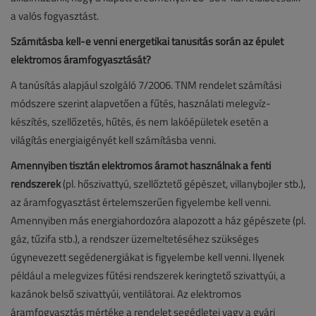
a valós fogyasztást.
Számításba kell-e venni energetikai tanúsítás során az épület
elektromos áramfogyasztását?
A tanúsítás alapjául szolgáló 7/2006. TNM rendelet számítási
módszere szerint alapvetően a fűtés, használati melegvíz-
készítés, szellőzetés, hűtés, és nem lakóépületek esetén a
világítás energiaigényét kell számításba venni.
Amennyiben tisztán elektromos áramot használnak a fenti
rendszerek
(pl. hőszivattyú, szellőztető gépészet, villanybojler stb.),
az áramfogyasztást értelemszerűen figyelembe kell venni.
Amennyiben más energiahordozóra alapozott a ház gépészete (pl.
gáz, tűzifa stb.), a rendszer üzemeltetéséhez szükséges
úgynevezett segédenergiákat is figyelembe kell venni. Ilyenek
például a melegvizes fűtési rendszerek keringtető szivattyúi, a
kazánok belső szivattyúi, ventilátorai. Az elektromos
áramfogyasztás mértéke a rendelet segédletei vagy a gyári