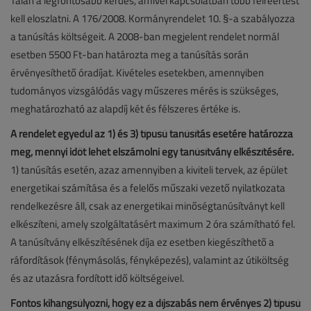
Talán a legfontosabb kérdés, amivel kapcsolatban több félreértést
kell eloszlatni. A 176/2008. Kormányrendelet 10. §-a szabályozza
a tanúsítás költségeit. A 2008-ban megjelent rendelet normál
esetben 5500 Ft-ban határozta meg a tanúsítás során
érvényesíthető óradíjat. Kivételes esetekben, amennyiben
tudományos vizsgálódás vagy műszeres mérés is szükséges,
meghatározható az alapdíj két és félszeres értéke is.
A rendelet egyedül az 1) és 3) típusú tanúsítás esetére határozza
meg, mennyi időt lehet elszámolni egy tanúsítvány elkészítésére.
1) tanúsítás esetén, azaz amennyiben a kiviteli tervek, az épület
energetikai számítása és a felelős műszaki vezető nyilatkozata
rendelkezésre áll, csak az energetikai minőségtanúsítványt kell
elkészíteni, amely szolgáltatásért maximum 2 óra számítható fel.
A tanúsítvány elkészítésének díja ez esetben kiegészíthető a
ráfordítások (fénymásolás, fényképezés), valamint az útiköltség
és az utazásra fordított idő költségeivel.
Fontos kihangsúlyozni, hogy ez a díjszabás nem érvényes 2) típusú