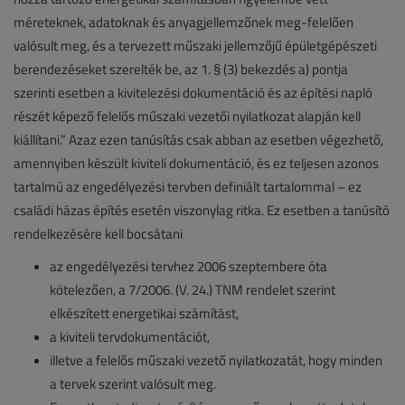
méreteknek, adatoknak és anyagjellemzőnek meg-felelően
valósult meg, és a tervezett műszaki jellemzőjű épületgépészeti
berendezéseket szerelték be, az 1. § (3) bekezdés a) pontja
szerinti esetben a kivitelezési dokumentáció és az építési napló
részét képező felelős műszaki vezetői nyilatkozat alapján kell
kiállítani.” Azaz ezen tanúsítás csak abban az esetben végezhető,
amennyiben készült kiviteli dokumentáció, és ez teljesen azonos
tartalmú az engedélyezési tervben definiált tartalommal – ez
családi házas építés esetén viszonylag ritka. Ez esetben a tanúsító
rendelkezésére kell bocsátani
az engedélyezési tervhez 2006 szeptembere óta
kötelezően, a 7/2006. (V. 24.) TNM rendelet szerint
elkészített energetikai számítást,
a kiviteli tervdokumentációt,
illetve a felelős műszaki vezető nyilatkozatát, hogy minden
a tervek szerint valósult meg.