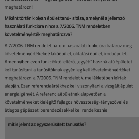
meghatározni!
Miként történik olyan épület tanú- sítása, amelynél a jellemző
használati funkcióra nincs a 7/2006. TNM rendeletben
követelményérték meghatározva?
A 7/2006. TNM rendelet három használati funkcióra határoz meg
követelményértékeket: lakóépület, oktatási épület, irodaépület.
Amennyiben ezen funkcióktól eltérő, „egyéb” használatú épületet
kell tanúsítani, a tanúsítóknak egyénileg kell követelményértéket
meghatározni a 7/2006. TNM rendelet 4. mellékletében leírtak
alapján. Ezen referenciaértékhez kell viszonyítani a vizsgált épület
energiaigényét. A referenciaépületnek alapvetően a
követelményeket kielégítő fajlagos hőveszteség-tényezővel és
átlagos gépészeti berendezésekkel kell rendelkeznie.
mit is jelent az egyszerűsített tanúsítás?