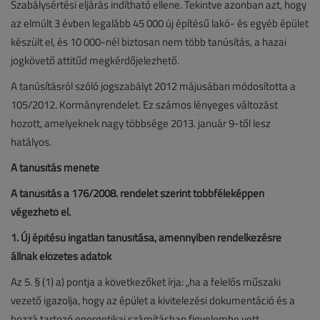
Szabálysértési eljárás indítható ellene. Tekintve azonban azt, hogy
az elmúlt 3 évben legalább 45 000 új építésű lakó- és egyéb épület
készült el, és 10 000-nél biztosan nem több tanúsítás, a hazai
jogkövető attitűd megkérdőjelezhető.
A tanúsításról szóló jogszabályt 2012 májusában módosította a
105/2012. Kormányrendelet. Ez számos lényeges változást
hozott, amelyeknek nagy többsége 2013. január 9-től lesz
hatályos.
A tanúsítás menete
A tanúsítás a 176/2008. rendelet szerint többféleképpen
végezhető el.
1. Új építésű ingatlan tanúsítása, amennyiben rendelkezésre
állnak előzetes adatok
Az 5. § (1) a) pontja a következőket írja: „ha a felelős műszaki
vezető igazolja, hogy az épület a kivitelezési dokumentáció és a
hozzá tartozó energetikai számításban figyelembe vett