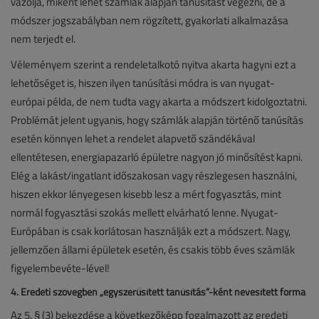
vázolja, miként lehet számlák alapján tanúsítást végezni, de a
módszer jogszabályban nem rögzített, gyakorlati alkalmazása
nem terjedt el.
Véleményem szerint a rendeletalkotó nyitva akarta hagyni ezt a
lehetőséget is, hiszen ilyen tanúsítási módra is van nyugat-
európai példa, de nem tudta vagy akarta a módszert kidolgoztatni.
Problémát jelent ugyanis, hogy számlák alapján történő tanúsítás
esetén könnyen lehet a rendelet alapvető szándékával
ellentétesen, energiapazarló épületre nagyon jó minősítést kapni.
Elég a lakást/ingatlant időszakosan vagy részlegesen használni,
hiszen ekkor lényegesen kisebb lesz a mért fogyasztás, mint
normál fogyasztási szokás mellett elvárható lenne. Nyugat-
Európában is csak korlátosan használják ezt a módszert. Nagy,
jellemzően állami épületek esetén, és csakis több éves számlák
figyelembevéte-lével!
4. Eredeti szövegben „egyszerűsített tanúsítás”-ként nevesített forma
Az 5. § (3) bekezdése a következőképp fogalmazott az eredeti