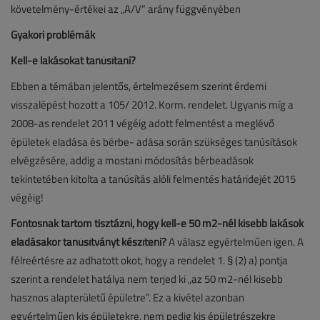
követelmény-értékei az „A/V” arány függvényében
Gyakori problémák
Kell-e lakásokat tanúsítani?
Ebben a témában jelentős, értelmezésem szerint érdemi
visszalépést hozott a 105/ 2012. Korm. rendelet. Ugyanis míg a
2008-as rendelet 2011 végéig adott felmentést a meglévő
épületek eladása és bérbe- adása során szükséges tanúsítások
elvégzésére, addig a mostani módosítás bérbeadások
tekintetében kitolta a tanúsítás alóli felmentés határidejét 2015
végéig!
Fontosnak tartom tisztázni, hogy kell-e 50 m2-nél kisebb lakások
eladásakor tanúsítványt készíteni?
A válasz egyértelműen igen. A
félreértésre az adhatott okot, hogy a rendelet 1. § (2) a) pontja
szerint a rendelet hatálya nem terjed ki „az 50 m2-nél kisebb
hasznos alapterületű épületre”. Ez a kivétel azonban
egyértelműen kis épületekre, nem pedig kis épületrészekre