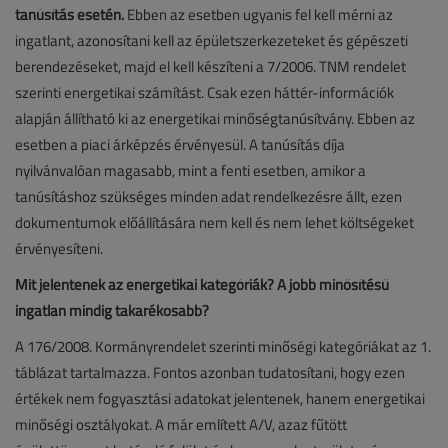
tanúsítás esetén.
Ebben az esetben ugyanis fel kell mérni az
ingatlant, azonosítani kell az épületszerkezeteket és gépészeti
berendezéseket, majd el kell készíteni a 7/2006. TNM rendelet
szerinti energetikai számítást. Csak ezen háttér-információk
alapján állítható ki az energetikai minőségtanúsítvány. Ebben az
esetben a piaci árképzés érvényesül. A tanúsítás díja
nyilvánvalóan magasabb, mint a fenti esetben, amikor a
tanúsításhoz szükséges minden adat rendelkezésre állt, ezen
dokumentumok előállítására nem kell és nem lehet költségeket
érvényesíteni.
Mit jelentenek az energetikai kategóriák? A jobb minősítésű
ingatlan mindig takarékosabb?
A 176/2008. Kormányrendelet szerinti minőségi kategóriákat az 1.
táblázat tartalmazza. Fontos azonban tudatosítani, hogy ezen
értékek nem fogyasztási adatokat jelentenek, hanem energetikai
minőségi osztályokat. A már említett A/V, azaz fűtött