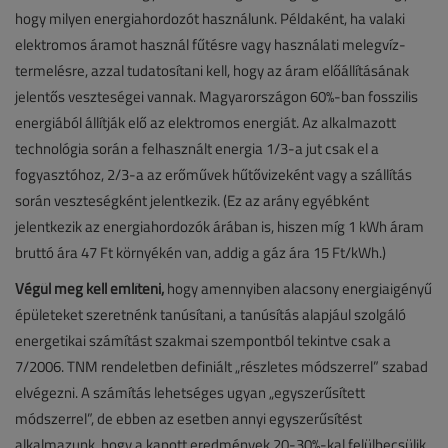
hogy milyen energiahordozót használunk. Példaként, ha valaki
elektromos áramot használ fűtésre vagy használati melegvíz-
termelésre, azzal tudatosítani kell, hogy az áram előállításának
jelentős veszteségei vannak. Magyarországon 60%-ban fosszilis
energiából állítják elő az elektromos energiát. Az alkalmazott
technológia során a felhasznált energia 1/3-a jut csak el a
fogyasztóhoz, 2/3-a az erőművek hűtővizeként vagy a szállítás
során veszteségként jelentkezik. (Ez az arány egyébként
jelentkezik az energiahordozók árában is, hiszen míg 1 kWh áram
bruttó ára 47 Ft környékén van, addig a gáz ára 15 Ft/kWh.)
Végül meg kell említeni,
hogy amennyiben alacsony energiaigényű
épületeket szeretnénk tanúsítani, a tanúsítás alapjául szolgáló
energetikai számítást szakmai szempontból tekintve csak a
7/2006. TNM rendeletben definiált „részletes módszerrel” szabad
elvégezni. A számítás lehetséges ugyan „egyszerűsített
módszerrel”, de ebben az esetben annyi egyszerűsítést
alkalmazunk, hogy a kapott eredmények 20-30%-kal felülbecsülik