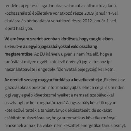
rendelet új építésű ingatlanokra, valamint az állami tulajdonú,
közhasználatú épületekre vonatkozó része 2009. január 1-vel,
eladásra és bérbeadásra vonatkozó része 2012. január 1-vel
lépett hatályba.
Véleményem szerint azonban kérdéses, hogy megfelelően
sikerült-e az egyéb jogszabályokkal való összhang
megteremtése.
Az EU irányelv ugyanis nem írta elő, hogy a
tanúsítást milyen egyéb kötelező érvényű jogi aktushoz (pl.
használatbavételi engedély, földhivatali bejegyzés) kell kötni.
Az eredeti szöveg magyar fordítása a következőt írja:
„Ezeknek az
igazolásoknak pusztán információnyújtás lehet a célja, és minden
jogi vagy egyéb következményeiket a nemzeti szabályokkal
összhangban kell meghatározni.” A jogszabály készítői ugyan
kötelezővé tették a tanúsítványok elkészítését, de sokakat
csábított mulasztásra az, hogy automatikus következményei
nincsenek annak, ha valaki nem készíttet energetikai tanúsítványt.