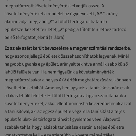
meghatározott követelményértékkel vetjük össze. A
követelményértéket a rendelet az úgynevezett „A/V” arány
alapján adja meg, ahol „A” a fűtött térfogatot határoló
épületszerkezetet felületét, „V” pedig a fűtött területhez tartozó
belső térfogatot jelenti (1. ábra).
Ez az elv azért került bevezetésre a magyar számítási rendszerbe
,
hogy azonos jellegű épületek összehasonlíthatók legyenek. Minél
nagyobb ugyanis egy épület, arányait tekintve annál kisebb külső
lehűlő felülete van. Ha nem figyelünk a követelményérték
meghatározásakor a helyes A/V érték meghatározására, könnyen
követhetünk el hibát. Amennyiben ugyanis a tanúsítás során csak
a lakás lehűlő felülete és fűtött térfogata alapján számítanánk a
követelményértéket, akkor ellentmondásba keveredhetnénk azzal
a tanúsítóval, aki az egész épületre végzi el a tanúsítást a teljes
épület felület- és térfogatarányát figyelembe véve. Alapvető
szabály tehát, hogy lakások tanúsítása esetén a teljes épületre
vonatkoztatva kell – egy szigorúbb – követelményértéket