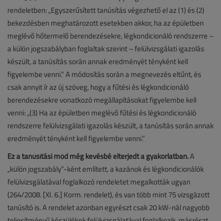
rendeletben: „Egyszerűsített tanúsítás végezhető el az (1) és (2)
bekezdésben meghatározott esetekben akkor, ha az épületben
meglévő hőtermelő berendezésekre, légkondicionáló rendszerre –
a külön jogszabályban foglaltak szerint – felülvizsgálati igazolás
készült, a tanúsítás során annak eredményét tényként kell
figyelembe venni.” A módosítás során a megnevezés eltűnt, és
csak annyit ír az új szöveg, hogy a fűtési és légkondicionáló
berendezésekre vonatkozó megállapításokat figyelembe kell
venni: „(3) Ha az épületben meglévő fűtési és légkondicionáló
rendszerre felülvizsgálati igazolás készült, a tanúsítás során annak
eredményét tényként kell figyelembe venni.”
Ez a tanúsítási mód még kevésbé elterjedt a gyakorlatban.
A
„külön jogszabály”-ként említett, a kazánok és légkondicionálók
felülvizsgálatával foglalkozó rendeletet megalkották ugyan
(264/2008. [XI. 6.] Korm. rendelet), és van több mint 75 vizsgázott
tanúsító is. A rendelet azonban egyrészt csak 20 kW-nál nagyobb
teljesítményű készülékek felülvizsgálatával foglalkozik, másrészt