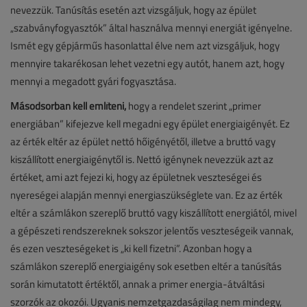
nevezzük. Tanúsítás esetén azt vizsgáljuk, hogy az épület
„szabványfogyasztók” által használva mennyi energiát igényelne.
Ismét egy gépjárműs hasonlattal élve nem azt vizsgáljuk, hogy
mennyire takarékosan lehet vezetni egy autót, hanem azt, hogy
mennyi a megadott gyári fogyasztása.
Másodsorban kell említeni,
hogy a rendelet szerint „primer
energiában” kifejezve kell megadni egy épület energiaigényét. Ez
az érték eltér az épület nettó hőigényétől, illetve a bruttó vagy
kiszállított energiaigénytől is. Nettó igénynek nevezzük azt az
értéket, ami azt fejezi ki, hogy az épületnek veszteségei és
nyereségei alapján mennyi energiaszükséglete van. Ez az érték
eltér a számlákon szereplő bruttó vagy kiszállított energiától, mivel
a gépészeti rendszereknek sokszor jelentős veszteségeik vannak,
és ezen veszteségeket is „ki kell fizetni”. Azonban hogy a
számlákon szereplő energiaigény sok esetben eltér a tanúsítás
során kimutatott értéktől, annak a primer energia-átváltási
szorzók az okozói. Ugyanis nemzetgazdaságilag nem mindegy,