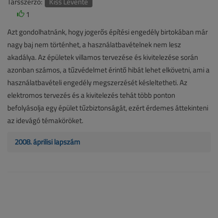
Társszerző:
Kiss Levente
1
Azt gondolhatnánk, hogy jogerős építési engedély birtokában már
nagy baj nem történhet, a használatbavételnek nem lesz
akadálya. Az épületek villamos tervezése és kivitelezése során
azonban számos, a tűzvédelmet érintő hibát lehet elkövetni, ami a
használatbavételi engedély megszerzését késleltetheti. Az
elektromos tervezés és a kivitelezés tehát több ponton
befolyásolja egy épület tűzbiztonságát, ezért érdemes áttekinteni
az idevágó témaköröket.
2008. áprilisi lapszám