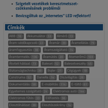
Szigetelt vezetékek keresztmetszet-
csökkenésének problémái
Bevizsgáltuk az „internetes” LED reflektort!
Címkék
ABB
Akkumulátor
Almérő
16
53
13
Áram-védőkapcsoló
Áramár
Áramellátás
22
39
79
áramfogyasztás
Áramszolgáltató
38
74
Áramtermelés
Áramütés
Atomerőmű
136
20
103
Átviteli hálózat
Baleset
Balesetveszély
73
52
45
Biztonságtechnika
Bojler
Cégügyek
39
21
18
Construma
Daniella
Díszvilágítás
52
14
26
Dokumentálás
E-mobilitás
E-töltő
58
114
61
Egyetemes szolgáltató
Elektromos autó
24
144
Elektromos fűtés
Előfizetés
33
96
Elosztóhálózat
Elosztószekrény
38
14