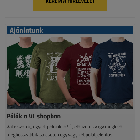
KÉREM A HÍRLEVELET
Ajánlatunk
Pólók a VL shopban
Válasszon új, egyedi pólóinkból! Új előfizetés vagy meglévő
meghosszabbítása esetén egy vagy két pólót jelentős