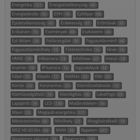
Energetika
Energiahatékonyság
121
46
Energiatárolás
EPH
Építőipar
32
16
58
Épületvillamosság
Érdekesség
Erőművek
45
97
33
Erősáram
Események
Eszközeink
15
69
46
Ezt láttam
Felülvizsgálat
Fogyasztásmérő
26
35
48
Fogyasztásmérőhely
Fűtéstechnika
Hírek
19
14
14
HMKE
Hőkamera
InfoShow
Interjú
18
13
47
13
Inverter
IP kamera
Jogszabályok
19
14
53
Kábel
Képzés
Kiállítás
KNX
15
17
23
32
Kontár
Koronavírus
Közműcsatlakozás
43
24
13
Közműszolgáltató
Közvilágítás
Lakatfogó
16
26
25
Lapajánló
LED
Madárvédelem
16
138
14
Mavir
Megújuló energetika
23
111
Méréstechnika
Mérőhely
Mozgásérzékelő
60
23
13
MSZ HD 60364
MVM
Napelem
45
19
207
Napelemes pályázat
Napenergia
18
180