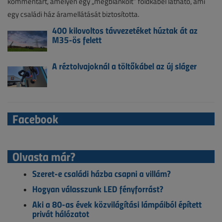
kommentárt, amelyen egy „megblankolt” földkábel látható, ami
egy családi ház áramellátását biztosította.
400 kilovoltos távvezetéket húztak át az
M35-ös felett
A réztolvajoknál a töltőkábel az új sláger
Facebook
Olvasta már?
Szeret-e családi házba csapni a villám?
Hogyan válasszunk LED fényforrást?
Aki a 80-as évek közvilágítási lámpáiból épített
privát hálózatot