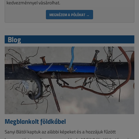
kedvezménnyel vásárolhat.
MEGNÉZEM A PÓLÓKAT →
Blog
Megblankolt földkábel
Sanyi Bától kaptuk az alábbi képeket és a hozzájuk fűzött