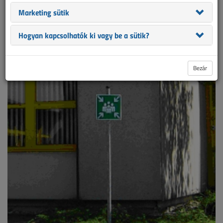
kérdéskört, ami szorosan összefügg a tűzvédelemmel.
Marketing sütik
2008. szeptemberi lapszám
Hogyan kapcsolhatók ki vagy be a sütik?
Bezár