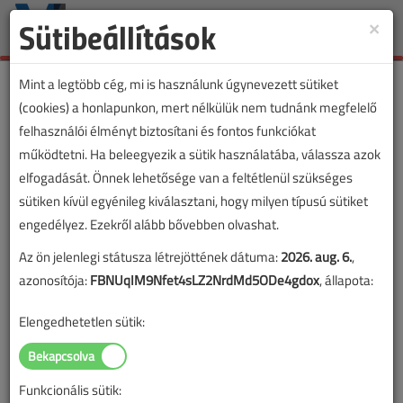
Sütibeállítások
×
Toggle
naviga
Mint a legtöbb cég, mi is használunk úgynevezett sütiket
(cookies) a honlapunkon, mert nélkülük nem tudnánk megfelelő
felhasználói élményt biztosítani és fontos funkciókat
működtetni. Ha beleegyezik a sütik használatába, válassza azok
elfogadását. Önnek lehetősége van a feltétlenül szükséges
sütiken kívül egyénileg kiválasztani, hogy milyen típusú sütiket
engedélyez. Ezekről alább bővebben olvashat.
Az ön jelenlegi státusza létrejöttének dátuma:
2026. aug. 6.
,
azonosítója:
FBNUqIM9Nfet4sLZ2NrdMd5ODe4gdox
, állapota:
Elengedhetetlen sütik:
Funkcionális sütik: