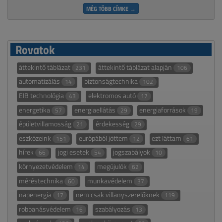
MÉG TÖBB CÍMKE →
Rovatok
áttekintő táblázat
áttekintő táblázat alapján
231
106
automatizálás
biztonságtechnika
14
102
EIB technológia
elektromos autó
43
17
energetika
energiaellátás
energiaforrások
57
29
19
épületvillamosság
érdekesség
21
29
eszközeink
európából jöttem
ezt láttam
151
12
61
hírek
jogi esetek
jogszabályok
66
54
10
környezetvédelem
megújulók
14
62
méréstechnika
munkavédelem
60
37
napenergia
nem csak villanyszerelőknek
17
119
robbanásvédelem
szabályozás
16
13