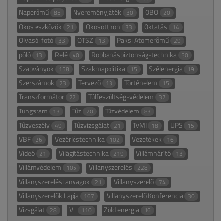
Naperőmű
Nyereményjáték
OBO
85
30
20
Okos eszközök
Okosotthon
Oktatás
21
33
14
Olvasói fotó
OTSZ
Paksi Atomerőmű
33
13
29
póló
Relé
Robbanásbiztonság-technika
13
40
30
Szabványok
Szakmapolitika
Szélenergia
158
15
19
Szerszámok
Tervező
Történelem
23
13
15
Transzformátor
Túlfeszültség-védelem
22
37
Tungsram
Tűz
Tűzvédelem
13
20
83
Tűzveszély
Tűzvizsgálat
TvMI
UPS
49
21
18
15
VBF
Vezérléstechnika
Vezetékek
26
102
16
Videó
Világítástechnika
Villámhárító
21
219
13
Villámvédelem
Villanyszerelés
105
228
Villanyszerelési anyagok
Villanyszerelő
21
74
Villanyszerelők Lapja
Villanyszerelő Konferencia
167
30
Vizsgálat
VL
Zöld energia
28
110
16