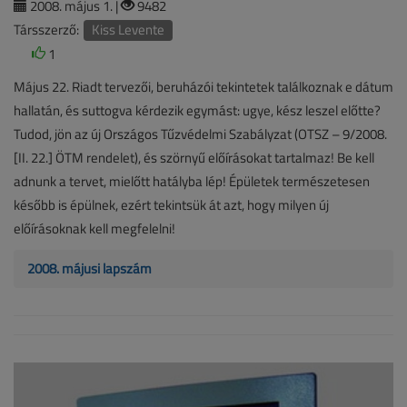
2008. május 1. |
9482
Társszerző:
Kiss Levente
1
Május 22. Riadt tervezői, beruházói tekintetek találkoznak e dátum
hallatán, és suttogva kérdezik egymást: ugye, kész leszel előtte?
Tudod, jön az új Országos Tűzvédelmi Szabályzat (OTSZ – 9/2008.
[II. 22.] ÖTM rendelet), és szörnyű előírásokat tartalmaz! Be kell
adnunk a tervet, mielőtt hatályba lép! Épületek természetesen
később is épülnek, ezért tekintsük át azt, hogy milyen új
előírásoknak kell megfelelni!
2008. májusi lapszám