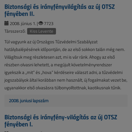
Biztonsági és irányfényvilágítás az új OTSZ
fényében II.
2008. június 1. |
7723
Társszerző:
Kiss Levente
Túl vagyunk az új Országos Tűzvédelmi Szabályzat
hatálybalépésének időpontján, de az első sokkon talán még nem.
Világítsuk meg részletesen azt, mi is vár ránk. Ahogy az első
részben olvasni lehetett, a megújult követelményrendszer
igyekszik a „mit” és „hova” kérdéseire választ adni, a tűzvédelmi
jogszabályok által korábban nem használt, új fogalmakat vezet be,
ugyanakkor első olvasásra túlbonyolítottnak, kaotikusnak tűnik.
2008. júniusi lapszám
Biztonsági és irányfény-világítás az új OTSZ
fényében I.