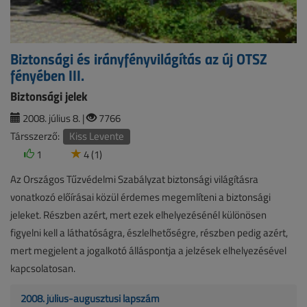
Biztonsági és irányfényvilágítás az új OTSZ
fényében III.
Biztonsági jelek
2008. július 8. |
7766
Társszerző:
Kiss Levente
1
4 (1)
Az Országos Tűzvédelmi Szabályzat biztonsági világításra
vonatkozó előírásai közül érdemes megemlíteni a biztonsági
jeleket. Részben azért, mert ezek elhelyezésénél különösen
figyelni kell a láthatóságra, észlelhetőségre, részben pedig azért,
mert megjelent a jogalkotó álláspontja a jelzések elhelyezésével
kapcsolatosan.
2008. július-augusztusi lapszám