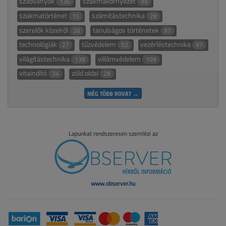
szabványok
szakmakörnyezet
136
99
szakmatörténet
számítástechnika
15
28
szerelők közelről
tanulságos történetek
26
97
technológiák
tűzvédelem
vezérléstechnika
27
52
97
világítástechnika
villámvédelem
138
109
vitaindító
zöld oldal
34
28
MÉG TÖBB ROVAT →
Lapunkat rendszeresen szemlézi az
www.observer.hu