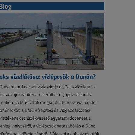
Blog
aks vízellátása: vízlépcsők a Dunán?
Duna rekordalacsony vízszintje és Paks vízellátása
pcsán újra napirendre került a folyógazdálkodás
maköre. A Másfélfok megkérdezte Baranya Sándor
zmérnököt, a BME Vízépítési és Vízgazdálkodási
nszékének tanszékvezető egyetemi docensét a
lenlegi helyzetről, a vízlépcsők hatásairól és a Duna
zjárásának előrejelzéséről. Válaszai alább olvashatók.