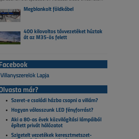
Megblankolt földkábel
400 kilovoltos távvezetéket húztak
át az M35-ös felett
Facebook
Villanyszerelők Lapja
Olvasta már?
Szeret-e családi házba csapni a villám?
Hogyan válasszunk LED fényforrást?
Aki a 80-as évek közvilágítási lámpáiból
épített privát hálózatot
Szigetelt vezetékek keresztmetszet-