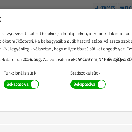
KERESÉS
ELŐ
k
H
unk úgynevezett sütiket (cookies) a honlapunkon, mert nélkülük nem tud
kciókat működtetni. Ha beleegyezik a sütik használatába, válassza azok
n kívül egyénileg kiválasztani, hogy milyen típusú sütiket engedélyez. E
tének dátuma:
2026. aug. 7.
, azonosítója:
eFc4ACu9mmJN1PBi42giQw23O
Funkcionális sütik:
Statisztikai sütik:
SZERZŐK LISTÁJA