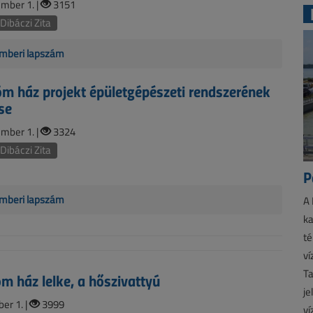
mber 1. |
3151
Dibáczi Zita
mberi lapszám
m ház projekt épületgépészeti rendszerének
se
mber 1. |
3324
Dibáczi Zita
P
mberi lapszám
A 
ka
té
ví
Ta
m ház lelke, a hőszivattyú
je
er 1. |
3999
ví