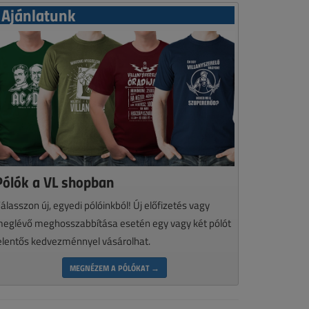
Ajánlatunk
Pólók a VL shopban
álasszon új, egyedi pólóinkból! Új előfizetés vagy
eglévő meghosszabbítása esetén egy vagy két pólót
elentős kedvezménnyel vásárolhat.
MEGNÉZEM A PÓLÓKAT →