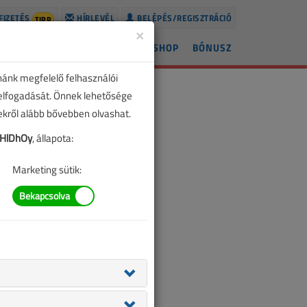
FIZETÉS
HÍRLEVÉL
BELÉPÉS/REGISZTRÁCIÓ
TIPP
×
ÍREK
LAPSZÁMOK
BLOG
SHOP
BÓNUSZ
nánk megfelelő felhasználói
 elfogadását. Önnek lehetősége
zekről alább bővebben olvashat.
HlDhOy
, állapota:
Marketing sütik: