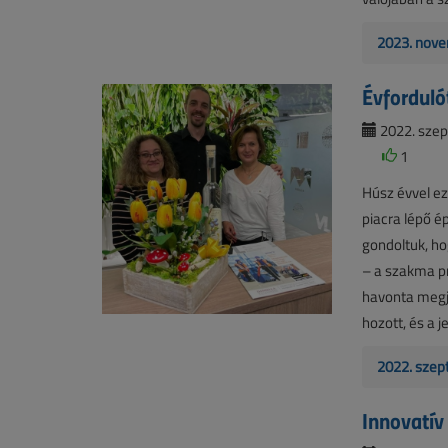
2023. nove
Évforduló
2022. szep
1
Húsz évvel ez
piacra lépő 
gondoltuk, h
– a szakma pr
havonta megje
hozott, és a 
2022. szep
Innovatív