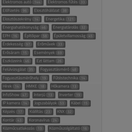
Elektromos autó
Elektromos fűtés
144
33
Előfizetés
Elosztóhálózat
96
38
Elosztószekrény
Energetika
14
121
Energiahatékonyság
Energiatárolás
46
32
EPH
Építőipar
Épületvillamosság
16
58
45
Érdekesség
Erőművek
97
33
Erősáram
Események
15
69
Eszközeink
Ezt láttam
46
26
Felülvizsgálat
Fogyasztásmérő
35
48
Fogyasztásmérőhely
Fűtéstechnika
19
14
Hírek
HMKE
Hőkamera
14
18
13
InfoShow
Interjú
Inverter
47
13
19
IP kamera
Jogszabályok
Kábel
14
53
15
Képzés
Kiállítás
KNX
17
23
32
Kontár
Koronavírus
43
24
Közműcsatlakozás
Közműszolgáltató
13
16