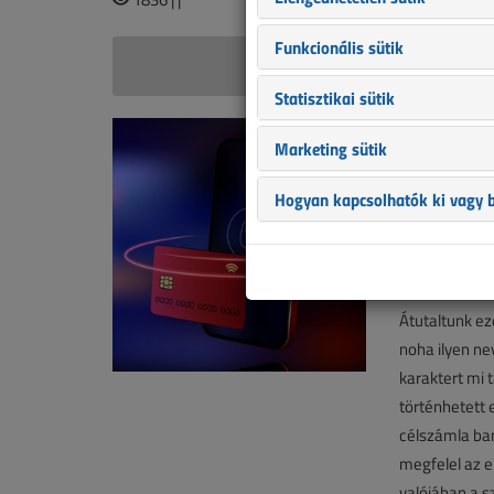
Funkcionális sütik
Szemán
Statisztikai sütik
Hézag a b
Marketing sütik
Vajon miért
„házon belü
Hogyan kapcsolhatók ki vagy b
2023. nove
Társszerző:
5
Átutaltunk ez
noha ilyen ne
karaktert mi t
történhetett 
célszámla ban
megfelel az el
valójában a s