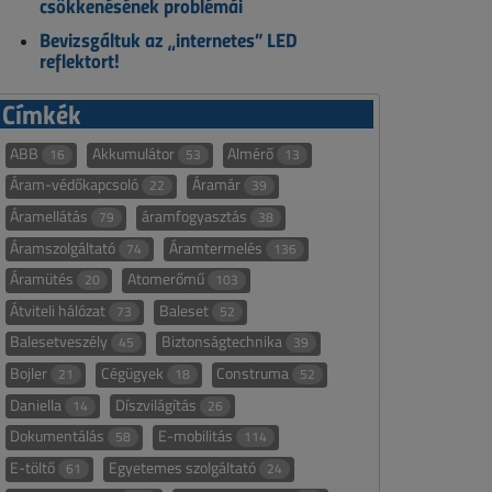
csökkenésének problémái
Bevizsgáltuk az „internetes” LED
reflektort!
Címkék
ABB
Akkumulátor
Almérő
16
53
13
Áram-védőkapcsoló
Áramár
22
39
Áramellátás
áramfogyasztás
79
38
Áramszolgáltató
Áramtermelés
74
136
Áramütés
Atomerőmű
20
103
Átviteli hálózat
Baleset
73
52
Balesetveszély
Biztonságtechnika
45
39
Bojler
Cégügyek
Construma
21
18
52
Daniella
Díszvilágítás
14
26
Dokumentálás
E-mobilitás
58
114
E-töltő
Egyetemes szolgáltató
61
24