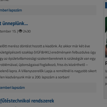
mberi lapszám
t ünneplünk...
tember 15. |
2430
előtt merész döntést hozott a kiadónk. Az akkor már két éve
épületgépészeti szaklap (VGF&HKL) eredményein felbuzdulva úgy
ogy az épületvillamossági szakembereknek is szükségük van egy
oblémáival, újdonságaival foglalkozó, friss és közérthető –
lenő lapra. A Villanyszerelők Lapja a reméltnél is nagyobb sikert
V
jelen kiadványunk már a 200. lapszám a sorban!
m
j
temberi lapszám
 fűtéstechnikai rendszerek