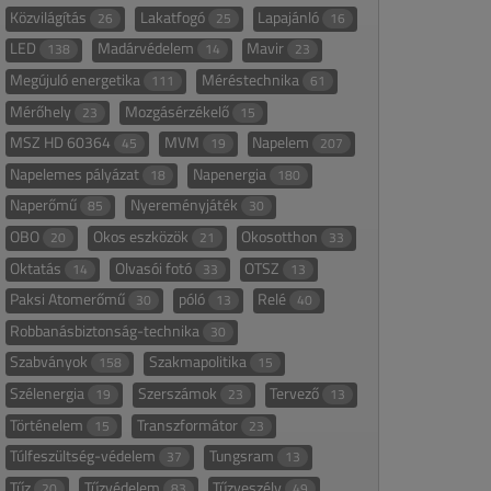
Közvilágítás
Lakatfogó
Lapajánló
26
25
16
LED
Madárvédelem
Mavir
138
14
23
Megújuló energetika
Méréstechnika
111
61
Mérőhely
Mozgásérzékelő
23
15
MSZ HD 60364
MVM
Napelem
45
19
207
Napelemes pályázat
Napenergia
18
180
Naperőmű
Nyereményjáték
85
30
OBO
Okos eszközök
Okosotthon
20
21
33
Oktatás
Olvasói fotó
OTSZ
14
33
13
Paksi Atomerőmű
póló
Relé
30
13
40
Robbanásbiztonság-technika
30
Szabványok
Szakmapolitika
158
15
Szélenergia
Szerszámok
Tervező
19
23
13
Történelem
Transzformátor
15
23
Túlfeszültség-védelem
Tungsram
37
13
Tűz
Tűzvédelem
Tűzveszély
20
83
49