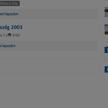
Dibáczi Zita
beri lapszám
szág 2003
 1. |
3192
si lapszám