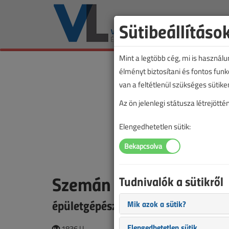
Sütibeállításo
Mint a legtöbb cég, mi is használ
élményt biztosítani és fontos fun
van a feltétlenül szükséges sütike
Az ön jelenlegi státusza létrejöt
Elengedhetetlen sütik:
Szemán Róbert
Tudnivalók a sütikről
épületgépész mérnök
Mik azok a sütik?
Elengedhetetlen sütik
1836 |
|