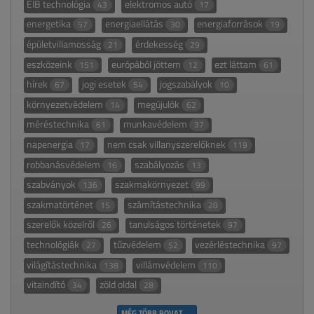
EIB technológia
elektromos autó
43
17
energetika
energiaellátás
energiaforrások
57
30
19
épületvillamosság
érdekesség
21
29
eszközeink
európából jöttem
ezt láttam
151
12
61
hírek
jogi esetek
jogszabályok
67
54
10
környezetvédelem
megújulók
14
62
méréstechnika
munkavédelem
61
37
napenergia
nem csak villanyszerelőknek
17
119
robbanásvédelem
szabályozás
16
13
szabványok
szakmakörnyezet
136
99
szakmatörténet
számítástechnika
15
28
szerelők közelről
tanulságos történetek
26
97
technológiák
tűzvédelem
vezérléstechnika
27
52
97
világítástechnika
villámvédelem
138
110
vitaindító
zöld oldal
34
28
MÉG TÖBB ROVAT →