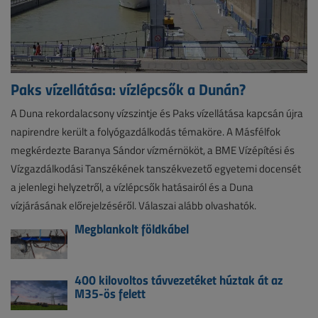
Paks vízellátása: vízlépcsők a Dunán?
A Duna rekordalacsony vízszintje és Paks vízellátása kapcsán újra
napirendre került a folyógazdálkodás témaköre. A Másfélfok
megkérdezte Baranya Sándor vízmérnököt, a BME Vízépítési és
Vízgazdálkodási Tanszékének tanszékvezető egyetemi docensét
a jelenlegi helyzetről, a vízlépcsők hatásairól és a Duna
vízjárásának előrejelzéséről. Válaszai alább olvashatók.
Megblankolt földkábel
400 kilovoltos távvezetéket húztak át az
M35-ös felett