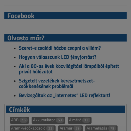
Facebook
Olvasta már?
Szeret-e családi házba csapni a villám?
Hogyan válasszunk LED fényforrást?
Aki a 80-as évek közvilágítási lámpáiból épített
privát hálózatot
Szigetelt vezetékek keresztmetszet-
csökkenésének problémái
Bevizsgáltuk az „internetes” LED reflektort!
Címkék
ABB
Akkumulátor
Almérő
16
53
13
Áram-védőkapcsoló
Áramár
Áramellátás
22
39
79