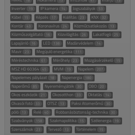
18
13
47
13
Inverter
IP kamera
Jogszabályok
19
14
53
Kábel
Képzés
Kiállítás
KNX
15
17
23
32
Kontár
Koronavírus
Közműcsatlakozás
43
24
13
Közműszolgáltató
Közvilágítás
Lakatfogó
16
26
25
Lapajánló
LED
Madárvédelem
16
138
14
Mavir
Megújuló energetika
23
111
Méréstechnika
Mérőhely
Mozgásérzékelő
61
23
15
MSZ HD 60364
MVM
Napelem
45
19
207
Napelemes pályázat
Napenergia
18
180
Naperőmű
Nyereményjáték
OBO
85
30
20
Okos eszközök
Okosotthon
Oktatás
21
33
14
Olvasói fotó
OTSZ
Paksi Atomerőmű
33
13
30
póló
Relé
Robbanásbiztonság-technika
13
40
30
Szabványok
Szakmapolitika
Szélenergia
158
15
19
Szerszámok
Tervező
Történelem
23
13
15