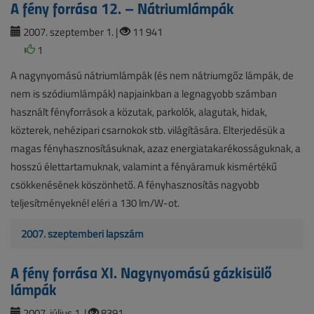
A fény forrása 12. – Nátriumlámpák
2007. szeptember 1. |
11 941
1
A nagynyomású nátriumlámpák (és nem nátriumgőz lámpák, de
nem is szódiumlámpák) napjainkban a legnagyobb számban
használt fényforrások a közutak, parkolók, alagutak, hidak,
közterek, nehézipari csarnokok stb. világítására. Elterjedésük a
magas fényhasznosításuknak, azaz energiatakarékosságuknak, a
hosszú élettartamuknak, valamint a fényáramuk kismértékű
csökkenésének köszönhető. A fényhasznosítás nagyobb
teljesítményeknél eléri a 130 lm/W-ot.
2007. szeptemberi lapszám
A fény forrása XI. Nagynyomású gázkisülő
lámpák
2007. július 1. |
8391