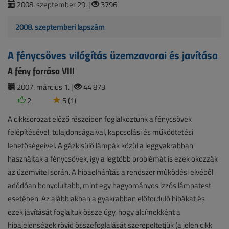
2008. szeptember 29. |
3796
2008. szeptemberi lapszám
A fénycsöves világítás üzemzavarai és javítása
A fény forrása VIII
2007. március 1. |
44 873
2
5 (1)
A cikksorozat előző részeiben foglalkoztunk a fénycsövek
felépítésével, tulajdonságaival, kapcsolási és működtetési
lehetőségeivel. A gázkisülő lámpák közül a leggyakrabban
használtak a fénycsövek, így a legtöbb problémát is ezek okozzák
az üzemvitel során. A hibaelhárítás a rendszer működési elvéből
adódóan bonyolultabb, mint egy hagyományos izzós lámpatest
esetében. Az alábbiakban a gyakrabban előforduló hibákat és
ezek javítását foglaltuk össze úgy, hogy alcímekként a
hibajelenségek rövid összefoglalását szerepeltetjük (a jelen cikk