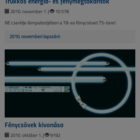
Trükkös energia- és fénymegtakarítók
2010. november 1. |
10 578
NE cserélje lámpatestjében a T8-as fénycsövet T5-ösre!
2010. novemberi lapszám
Fénycsövek kivonása
2010. október 1. |
9192