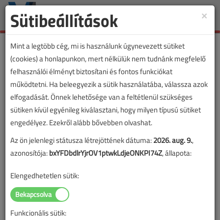
Sütibeállítások
×
Toggle
naviga
Mint a legtöbb cég, mi is használunk úgynevezett sütiket
(cookies) a honlapunkon, mert nélkülük nem tudnánk megfelelő
felhasználói élményt biztosítani és fontos funkciókat
működtetni. Ha beleegyezik a sütik használatába, válassza azok
elfogadását. Önnek lehetősége van a feltétlenül szükséges
sütiken kívül egyénileg kiválasztani, hogy milyen típusú sütiket
engedélyez. Ezekről alább bővebben olvashat.
Az ön jelenlegi státusza létrejöttének dátuma:
2026. aug. 9.
,
azonosítója:
bxYFDbdlrYjrOV1ptwkLdjeONKPI74Z
, állapota:
Elengedhetetlen sütik:
Funkcionális sütik: