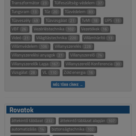
Transzformátor
Túlfeszültség-védelem
23
37
Tungsram
Tűz
Tűzvédelem
13
20
83
Tűzveszély
Tűzvizsgálat
TvMI
UPS
49
21
18
15
VBF
Vezérléstechnika
Vezetékek
26
102
16
Videó
Világítástechnika
Villámhárító
21
220
13
Villámvédelem
Villanyszerelés
106
228
Villanyszerelési anyagok
Villanyszerelő
21
74
Villanyszerelők Lapja
Villanyszerelő Konferencia
167
30
Vizsgálat
VL
Zöld energia
28
110
16
MÉG TÖBB CÍMKE →
Rovatok
áttekintő táblázat
áttekintő táblázat alapján
232
107
automatizálás
biztonságtechnika
14
102