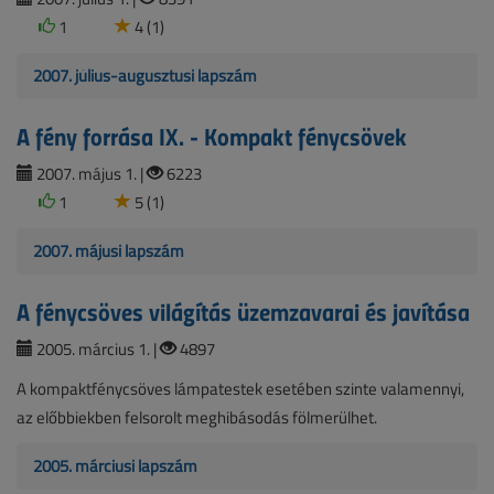
1
4 (1)
2007. július-augusztusi lapszám
A fény forrása IX. - Kompakt fénycsövek
2007. május 1. |
6223
1
5 (1)
2007. májusi lapszám
A fénycsöves világítás üzemzavarai és javítása
2005. március 1. |
4897
A kompaktfénycsöves lámpatestek esetében szinte valamennyi,
az előbbiekben felsorolt meghibásodás fölmerülhet.
2005. márciusi lapszám