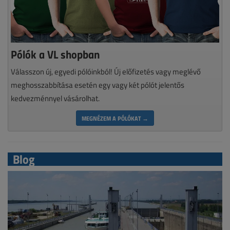
Pólók a VL shopban
Válasszon új, egyedi pólóinkból! Új előfizetés vagy meglévő
meghosszabbítása esetén egy vagy két pólót jelentős
kedvezménnyel vásárolhat.
MEGNÉZEM A PÓLÓKAT →
Blog