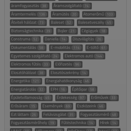
áramfogyasztás
Áramszolgáltató
38
74
Áramtermelés
Áramütés
Atomerőmű
136
20
103
Átviteli hálózat
Baleset
Balesetveszély
73
52
45
Biztonságtechnika
Bojler
Cégügyek
39
21
18
Construma
Daniella
Díszvilágítás
52
14
26
Dokumentálás
E-mobilitás
E-töltő
58
114
61
Egyetemes szolgáltató
Elektromos autó
24
144
Elektromos fűtés
Előfizetés
33
96
Elosztóhálózat
Elosztószekrény
38
14
Energetika
Energiahatékonyság
121
46
Energiatárolás
EPH
Építőipar
32
16
58
Épületvillamosság
Érdekesség
Erőművek
45
97
33
Erősáram
Események
Eszközeink
15
69
46
Ezt láttam
Felülvizsgálat
Fogyasztásmérő
26
35
48
Fogyasztásmérőhely
Fűtéstechnika
Hírek
19
14
14
HMKE
Hőkamera
InfoShow
Interjú