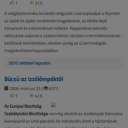
1
3 (1)
A világítástechnika területén dolgozók csak kapkodjuk a fejünket
az újabb és újabb rendeletek megjelenése, az életbe lépő
irányelvek és intézkedések hallatán. Napjainkban jelentős
változások zajlanak e szakterületen, részben a termékkivonások, -
betiltások tekintetében, részben pedig az új technológiák
megjelenésével kapcsolatban.
2010. októberi lapszám
Búcsú az izzólámpáktól
2009. március 23. |
6373
1
4 (1)
Az Európai Bizottság
Szabályozási Bizottsága
nemrég döntött az izzólámpák fokozatos
kivonásáról az Unió piacáról. Az intézkedés érinti a háztartások,