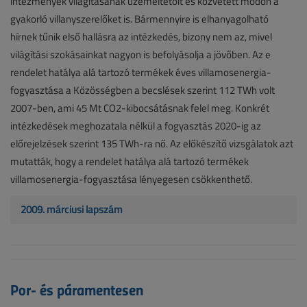
intézmények világításának üzemeltetőit és közvetett módon a
gyakorló villanyszerelőket is. Bármennyire is elhanyagolható
hírnek tűnik első hallásra az intézkedés, bizony nem az, mivel
világítási szokásainkat nagyon is befolyásolja a jövőben. Az e
rendelet hatálya alá tartozó termékek éves villamosenergia-
fogyasztása a Közösségben a becslések szerint 112 TWh volt
2007-ben, ami 45 Mt CO2-kibocsátásnak felel meg. Konkrét
intézkedések meghozatala nélkül a fogyasztás 2020-ig az
előrejelzések szerint 135 TWh-ra nő. Az előkészítő vizsgálatok azt
mutatták, hogy a rendelet hatálya alá tartozó termékek
villamosenergia-fogyasztása lényegesen csökkenthető.
2009. márciusi lapszám
Por- és páramentesen