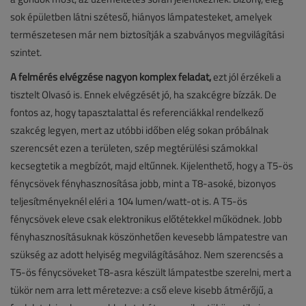
sok épületben látni széteső, hiányos lámpatesteket, amelyek
természetesen már nem biztosítják a szabványos megvilágítási
szintet.
A felmérés elvégzése nagyon komplex feladat,
ezt jól érzékeli a
tisztelt Olvasó is. Ennek elvégzését jó, ha szakcégre bízzák. De
fontos az, hogy tapasztalattal és referenciákkal rendelkező
szakcég legyen, mert az utóbbi időben elég sokan próbálnak
szerencsét ezen a területen, szép megtérülési számokkal
kecsegtetik a megbízót, majd eltűnnek. Kijelenthető, hogy a T5-ös
fénycsövek fényhasznosítása jobb, mint a T8-asoké, bizonyos
teljesítményeknél eléri a 104 lumen/watt-ot is. A T5-ös
fénycsövek eleve csak elektronikus előtétekkel működnek. Jobb
fényhasznosításuknak köszönhetően kevesebb lámpatestre van
szükség az adott helyiség megvilágításához. Nem szerencsés a
T5-ös fénycsöveket T8-asra készült lámpatestbe szerelni, mert a
tükör nem arra lett méretezve: a cső eleve kisebb átmérőjű, a