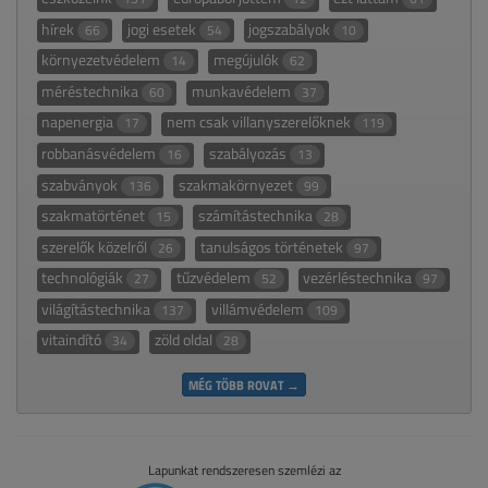
hírek
jogi esetek
jogszabályok
66
54
10
környezetvédelem
megújulók
14
62
méréstechnika
munkavédelem
60
37
napenergia
nem csak villanyszerelőknek
17
119
robbanásvédelem
szabályozás
16
13
szabványok
szakmakörnyezet
136
99
szakmatörténet
számítástechnika
15
28
szerelők közelről
tanulságos történetek
26
97
technológiák
tűzvédelem
vezérléstechnika
27
52
97
világítástechnika
villámvédelem
137
109
vitaindító
zöld oldal
34
28
MÉG TÖBB ROVAT →
Lapunkat rendszeresen szemlézi az