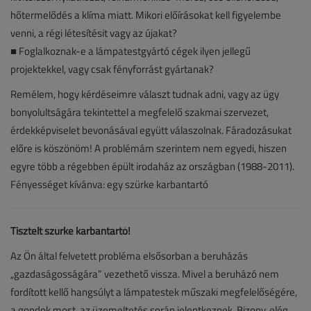
hőtermelődés a klíma miatt. Mikori előírásokat kell figyelembe
venni, a régi létesítésit vagy az újakat?
■ Foglalkoznak-e a lámpatestgyártó cégek ilyen jellegű
projektekkel, vagy csak fényforrást gyártanak?
Remélem, hogy kérdéseimre választ tudnak adni, vagy az ügy
bonyolultságára tekintettel a megfelelő szakmai szervezet,
érdekképviselet bevonásával együtt válaszolnak. Fáradozásukat
előre is köszönöm! A problémám szerintem nem egyedi, hiszen
egyre több a régebben épült irodaház az országban (1988-2011).
Fényességet kívánva: egy szürke karbantartó
Tisztelt szürke karbantartó!
Az Ön által felvetett probléma elsősorban a beruházás
„gazdaságosságára” vezethető vissza. Mivel a beruházó nem
fordított kellő hangsúlyt a lámpatestek műszaki megfelelőségére,
a gondok most, az üzemeltetés során jelentkeznek. Bizony, elég