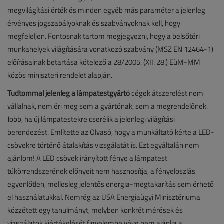
megvilágítási érték és minden egyéb más paraméter a jelenleg
érvényes jogszabályoknak és szabványoknak kell, hogy
megfeleljen. Fontosnak tartom megjegyezni, hogy a belsőtéri
munkahelyek világítására vonatkozó szabvány (MSZ EN 12464-1)
előírásainak betartása kötelező a 28/2005. (XII. 28.) EüM-MM
közös miniszteri rendelet alapján.
Tudtommal jelenleg a lámpatestgyártó
cégek átszerelést nem
vállalnak, nem éri meg sem a gyártónak, sem a megrendelőnek.
Jobb, ha új lámpatestekre cserélik a jelenlegi világítási
berendezést. Említette az Olvasó, hogy a munkáltató kérte a LED-
csövekre történő átalakítás vizsgálatát is. Ezt egyáltalán nem
ajánlom! A LED csövek irányított fénye a lámpatest
tükörrendszerének előnyeit nem hasznosítja, a fényeloszlás
egyenlőtlen, mellesleg jelentős energia-megtakarítás sem érhető
el használatukkal. Nemrég az USA Energiaügyi Minisztériuma
közzétett egy tanulmányt, melyben konkrét mérések és
vizsgálatok kiértékelését figyelembe véve nem ajánlja a