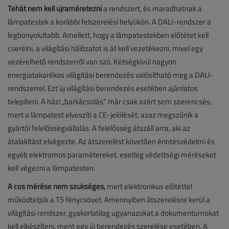
Tehát nem kell újraméretezni
a rendszert, és maradhatnak a
lámpatestek a korábbi felszerelési helyükön. A DALI-rendszer a
legbonyolultabb. Amellett, hogy a lámpatestekben előtétet kell
cserélni, a világítási hálózatot is át kell vezetékezni, mivel egy
vezérelhető rendszerről van szó. Kétségkívül nagyon
energiatakarékos világítási berendezés valósítható meg a DALI-
rendszerrel. Ezt új világítási berendezés esetében ajánlatos
telepíteni. A házi „barkácsolás” már csak azért sem szerencsés,
mert a lámpatest elveszíti a CE-jelölését, azaz megszűnik a
gyártói felelősségvállalás. A felelősség átszáll arra, aki az
átalakítást elvégezte. Az átszerelést követően érintésvédelmi és
egyéb elektromos paramétereket, esetleg védettségi méréseket
kell végezni a lámpatesten.
A cos mérése nem szükséges,
mert elektronikus előtéttel
működtetjük a T5 fénycsövet. Amennyiben átszerelésre kerül a
világítási rendszer, gyakorlatilag ugyanazokat a dokumentumokat
kell elkészíteni, ment egy új berendezés szerelése esetében. A