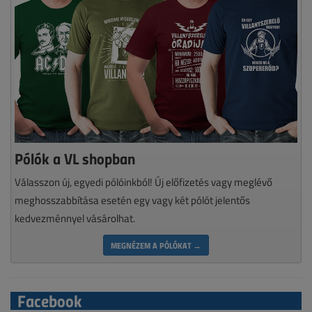
Pólók a VL shopban
Válasszon új, egyedi pólóinkból! Új előfizetés vagy meglévő
meghosszabbítása esetén egy vagy két pólót jelentős
kedvezménnyel vásárolhat.
MEGNÉZEM A PÓLÓKAT →
Facebook