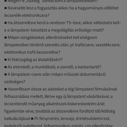
■ Megéri-e „házilag” barkácsolni a lámpatestekben?
■ Kevesebb lesz a fogyasztás akkor, ha a hagyományos előtétet
lecserélik elektronikusra?
■ Ha átszerelésre kerül a rendszer T5-ösre, akkor változtatni kell-
e a lámpatest-kiosztást a megvilágítás erőssége miatt?
■ Milyen vizsgálatokat, ellenőrzéseket kell elvégezni
lámpatestben történő szerelés után, pl. trafócsere, vezetékcsere,
elektronikus trafó beszerelése?
■ Ki felel jogilag az átalakításért?
■ Az elrendelő, a munkáltató, a szerelő, a karbantartó?
■ A lámpatest-csere után milyen műszaki dokumentáció
szükséges?
■ Hasonlítsam össze az adatokat a régi lámpatest fémvázának
felhasználása mellett, illetve egy új lámpatest vásárlásával, a
lecserélendő műanyag alkatrészek kiskereskedelmi árát
figyelembe véve, továbbá az átszerelésre fordított idő/költség
kalkulációjával.■ Pl. fénymérés, tervrajz, érintésvédelmi irat,
kivitelezői nyilatkozat, felharmonikus-mérés, cos ellenőrzése,