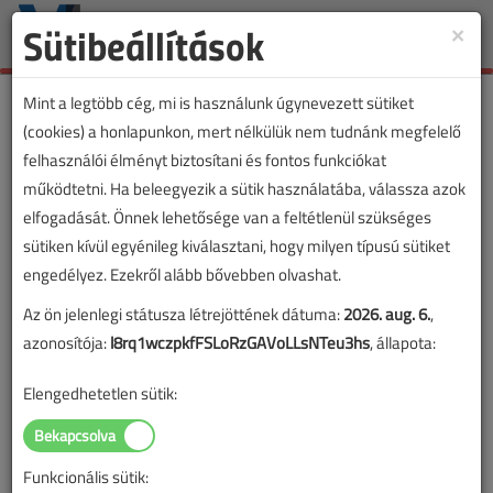
Sütibeállítások
×
Toggle
naviga
Mint a legtöbb cég, mi is használunk úgynevezett sütiket
(cookies) a honlapunkon, mert nélkülük nem tudnánk megfelelő
felhasználói élményt biztosítani és fontos funkciókat
működtetni. Ha beleegyezik a sütik használatába, válassza azok
elfogadását. Önnek lehetősége van a feltétlenül szükséges
sütiken kívül egyénileg kiválasztani, hogy milyen típusú sütiket
engedélyez. Ezekről alább bővebben olvashat.
Az ön jelenlegi státusza létrejöttének dátuma:
2026. aug. 6.
,
azonosítója:
l8rq1wczpkfFSLoRzGAVoLLsNTeu3hs
, állapota:
Elengedhetetlen sütik:
Funkcionális sütik:
Lapszám: