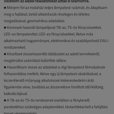
Vezetőim az alábbi feladatotokat adták ki számomra.
■ Mérjem fel az irodaház teljes lámpatest-számát, és állapítsam
meg a fajtákat, belső alkatrészük részleges és tételes
megadásával, geometrikus adatokkal.
■ Keressek hasonló lámpatípust T8-as, T5-ös fénycsövekkel,
LED-es lámpatesttel, LED-es fénycsövekkel, illetve más
alkalmazható hagyományos, elektronikus és szabályozható DALI-
rendszereket.
■ Készítsek összehasonlító táblázatot az adott termékekről,
megtérülési számítást különféle időkre.
■ Hasonlítsam össze az adatokat a régi lámpatest fémvázának
felhasználása mellett, illetve egy új lámpatest vásárlásával, a
lecserélendő műanyag alkatrészek kiskereskedelmi árát
figyelembe véve, továbbá az átszerelésre fordított idő/költség
kalkulációjával.
■ A T8-as és T5-ös rendszerek esetében a fényterelő
parabolához szükséges adapterekkel, távtartókkal kell a felújítási
tervet végiggondolni.