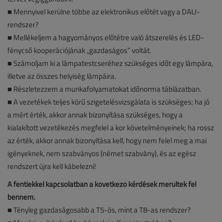
■ Mennyivel kerülne többe az elektronikus előtét vagy a DALI-
rendszer?
■ Mellékeljem a hagyományos előtétre való átszerelés és LED-
fénycső kooperációjának „gazdaságos” voltát.
■ Számoljam ki a lámpatestcseréhez szükséges időt egy lámpára,
illetve az összes helyiség lámpáira.
■ Részletezzem a munkafolyamatokat időnorma táblázatban.
■ A vezetékek teljes körű szigetelésvizsgálata is szükséges; ha jó
a mért érték, akkor annak bizonyítása szükséges, hogy a
kialakított vezetékezés megfelel a kor követelményeinek; ha rossz
az érték, akkor annak bizonyítása kell, hogy nem felel meg a mai
igényeknek, nem szabványos (német szabvány), és az egész
rendszert újra kell kábelezni!
A fentiekkel kapcsolatban a következő kérdések merültek fel
bennem.
■
Tényleg gazdaságosabb a T5-ös, mint a T8-as rendszer?