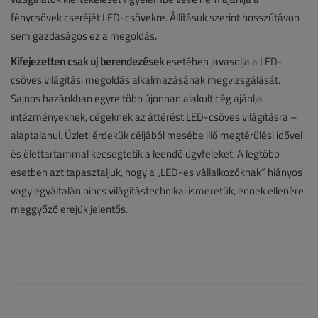
fénycsövek cseréjét LED-csövekre. Állításuk szerint hosszútávon
sem gazdaságos ez a megoldás.
Kifejezetten csak új berendezések
esetében javasolja a LED-
csöves világítási megoldás alkalmazásának megvizsgálását.
Sajnos hazánkban egyre több újonnan alakult cég ajánlja
intézményeknek, cégeknek az áttérést LED-csöves világításra –
alaptalanul. Üzleti érdekük céljából mesébe illő megtérülési idővel
és élettartammal kecsegtetik a leendő ügyfeleket. A legtöbb
esetben azt tapasztaljuk, hogy a „LED-es vállalkozóknak” hiányos
vagy egyáltalán nincs világítástechnikai ismeretük, ennek ellenére
meggyőző erejük jelentős.