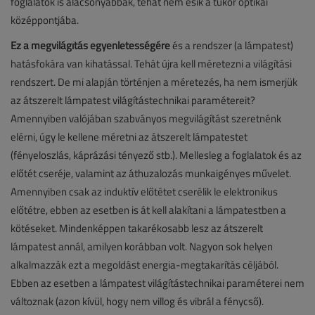
foglalatok is alacsonyabbak, tehát nem esik a tükör optikai
középpontjába.
Ez a megvilágítás egyenletességére
és a rendszer (a lámpatest)
hatásfokára van kihatással. Tehát újra kell méretezni a világítási
rendszert. De mi alapján történjen a méretezés, ha nem ismerjük
az átszerelt lámpatest világítástechnikai paramétereit?
Amennyiben valójában szabványos megvilágítást szeretnénk
elérni, úgy le kellene méretni az átszerelt lámpatestet
(fényeloszlás, káprázási tényező stb.). Mellesleg a foglalatok és az
előtét cseréje, valamint az áthuzalozás munkaigényes művelet.
Amennyiben csak az induktív előtétet cserélik le elektronikus
előtétre, ebben az esetben is át kell alakítani a lámpatestben a
kötéseket. Mindenképpen takarékosabb lesz az átszerelt
lámpatest annál, amilyen korábban volt. Nagyon sok helyen
alkalmazzák ezt a megoldást energia-megtakarítás céljából.
Ebben az esetben a lámpatest világítástechnikai paraméterei nem
változnak (azon kívül, hogy nem villog és vibrál a fénycső).