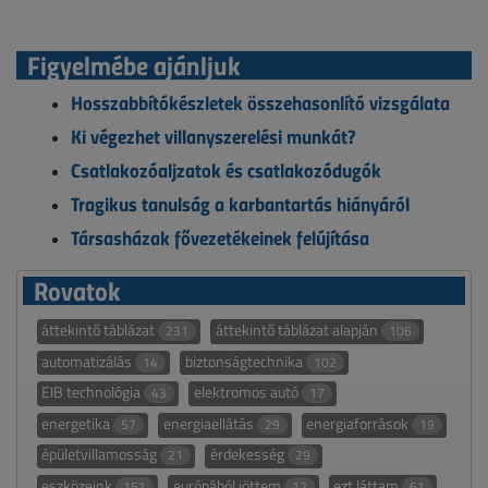
Figyelmébe ajánljuk
Hosszabbítókészletek összehasonlító vizsgálata
Ki végezhet villanyszerelési munkát?
Csatlakozóaljzatok és csatlakozódugók
Tragikus tanulság a karbantartás hiányáról
Társasházak fővezetékeinek felújítása
Rovatok
áttekintő táblázat
áttekintő táblázat alapján
231
106
automatizálás
biztonságtechnika
14
102
EIB technológia
elektromos autó
43
17
energetika
energiaellátás
energiaforrások
57
29
19
épületvillamosság
érdekesség
21
29
eszközeink
európából jöttem
ezt láttam
151
12
61