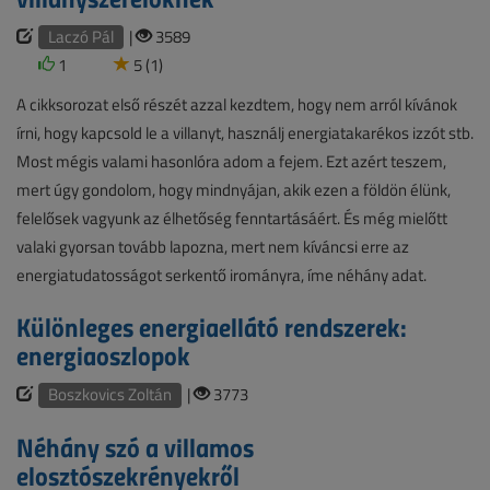
Laczó Pál
|
3589
1
5 (1)
A cikksorozat első részét azzal kezdtem, hogy nem arról kívánok
írni, hogy kapcsold le a villanyt, használj energiatakarékos izzót stb.
Most mégis valami hasonlóra adom a fejem. Ezt azért teszem,
mert úgy gondolom, hogy mindnyájan, akik ezen a földön élünk,
felelősek vagyunk az élhetőség fenntartásáért. És még mielőtt
valaki gyorsan tovább lapozna, mert nem kíváncsi erre az
energiatudatosságot serkentő irományra, íme néhány adat.
Különleges energiaellátó rendszerek:
energiaoszlopok
Boszkovics Zoltán
|
3773
Néhány szó a villamos
elosztószekrényekről