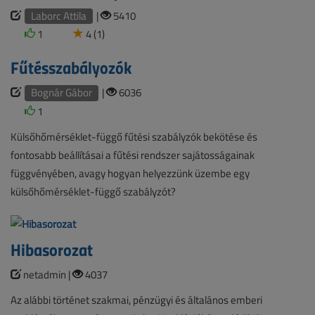
Laborc Attila
|
5410
1
4 (1)
Fűtésszabályozók
Bognár Gábor
|
6036
1
Külsőhőmérséklet-függő fűtési szabályzók bekötése és
fontosabb beállításai a fűtési rendszer sajátosságainak
függvényében, avagy hogyan helyezzünk üzembe egy
külsőhőmérséklet-függő szabályzót?
Hibasorozat
netadmin |
4037
Az alábbi történet szakmai, pénzügyi és általános emberi