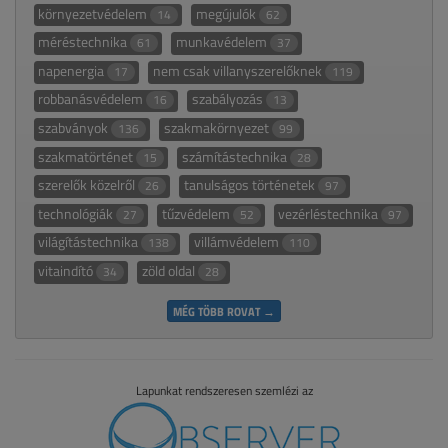
környezetvédelem
megújulók
14
62
méréstechnika
munkavédelem
61
37
napenergia
nem csak villanyszerelőknek
17
119
robbanásvédelem
szabályozás
16
13
szabványok
szakmakörnyezet
136
99
szakmatörténet
számítástechnika
15
28
szerelők közelről
tanulságos történetek
26
97
technológiák
tűzvédelem
vezérléstechnika
27
52
97
világítástechnika
villámvédelem
138
110
vitaindító
zöld oldal
34
28
MÉG TÖBB ROVAT →
Lapunkat rendszeresen szemlézi az