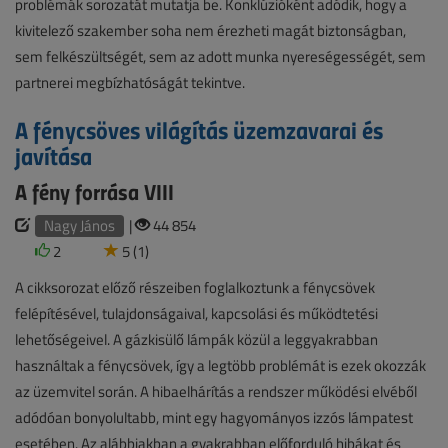
problémák sorozatát mutatja be. Konklúzióként adódik, hogy a
kivitelező szakember soha nem érezheti magát biztonságban,
sem felkészültségét, sem az adott munka nyereségességét, sem
partnerei megbízhatóságát tekintve.
A fénycsöves világítás üzemzavarai és
javítása
A fény forrása VIII
Nagy János
|
44 854
2
5 (1)
A cikksorozat előző részeiben foglalkoztunk a fénycsövek
felépítésével, tulajdonságaival, kapcsolási és működtetési
lehetőségeivel. A gázkisülő lámpák közül a leggyakrabban
használtak a fénycsövek, így a legtöbb problémát is ezek okozzák
az üzemvitel során. A hibaelhárítás a rendszer működési elvéből
adódóan bonyolultabb, mint egy hagyományos izzós lámpatest
esetében. Az alábbiakban a gyakrabban előforduló hibákat és