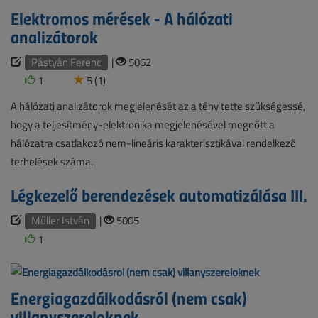
Elektromos mérések - A hálózati
analizátorok
Pástyán Ferenc
|
5062
1
5 (1)
A hálózati analizátorok megjelenését az a tény tette szükségessé,
hogy a teljesítmény-elektronika megjelenésével megnőtt a
hálózatra csatlakozó nem-lineáris karakterisztikával rendelkező
terhelések száma.
Légkezelő berendezések automatizálása III.
Müller István
|
5005
1
Energiagazdálkodásról (nem csak)
villanyszereloknek