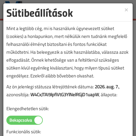
Sütibeállítások
×
Toggle
naviga
Mint a legtöbb cég, mi is használunk úgynevezett sütiket
(cookies) a honlapunkon, mert nélkülük nem tudnánk megfelelő
felhasználói élményt biztosítani és fontos funkciókat
működtetni. Ha beleegyezik a sütik használatába, válassza azok
elfogadását. Önnek lehetősége van a feltétlenül szükséges
sütiken kívül egyénileg kiválasztani, hogy milyen típusú sütiket
engedélyez. Ezekről alább bővebben olvashat.
Az ön jelenlegi státusza létrejöttének dátuma:
2026. aug. 7.
,
azonosítója:
W4CxJTAI9lpfiVtG3YlNelRGjD1uapW
, állapota:
Elengedhetetlen sütik:
Funkcionális sütik:
Lapszám: