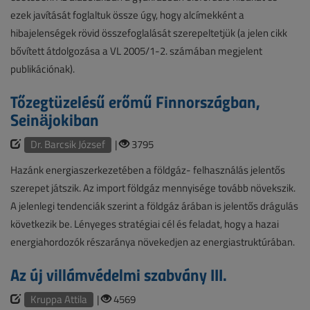
ezek javítását foglaltuk össze úgy, hogy alcímekként a
hibajelenségek rövid összefoglalását szerepeltetjük (a jelen cikk
bővített átdolgozása a VL 2005/1-2. számában megjelent
publikációnak).
Tőzegtüzelésű erőmű Finnországban,
Seinäjokiban
Dr. Barcsik József
|
3795
Hazánk energiaszerkezetében a földgáz- felhasználás jelentős
szerepet játszik. Az import földgáz mennyisége tovább növekszik.
A jelenlegi tendenciák szerint a földgáz árában is jelentős drágulás
következik be. Lényeges stratégiai cél és feladat, hogy a hazai
energiahordozók részaránya növekedjen az energiastruktúrában.
Az új villámvédelmi szabvány III.
Kruppa Attila
|
4569