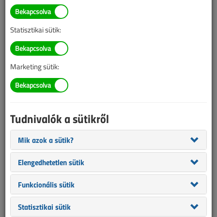
ÉVES BONTÁS
Statisztikai sütik:
A megjelenések éves ütemezése a
Médiaajánlat
oldalon
található.
Marketing sütik:
Villanyszerelők Lapja 2007.
március
Tudnivalók a sütikről
Lakatfogók újszerű szolgáltatásai
Mik azok a sütik?
Németh Gábor
|
5684
Elengedhetetlen sütik
1
Funkcionális sütik
Terheléskapcsolók áttekintő táblázata
Statisztikai sütik
netadmin |
3617