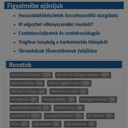
Figyelmébe ajánljuk
Hosszabbítókészletek összehasonlító vizsgálata
Ki végezhet villanyszerelési munkát?
Csatlakozóaljzatok és csatlakozódugók
Tragikus tanulság a karbantartás hiányáról
Társasházak fővezetékeinek felújítása
Rovatok
áttekintő táblázat
áttekintő táblázat alapján
232
107
automatizálás
biztonságtechnika
14
102
EIB technológia
elektromos autó
43
17
energetika
energiaellátás
energiaforrások
57
30
19
épületvillamosság
érdekesség
21
29
eszközeink
európából jöttem
ezt láttam
151
12
61
hírek
jogi esetek
jogszabályok
67
54
10