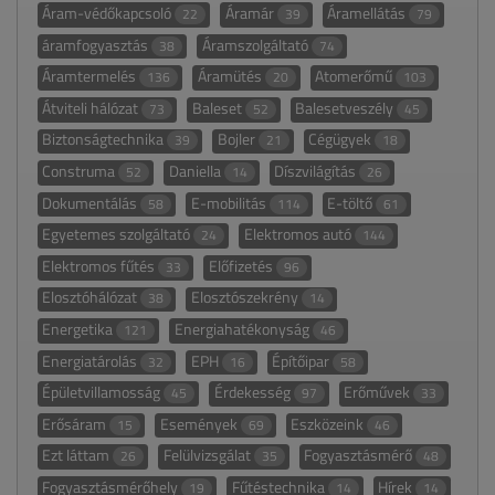
Áram-védőkapcsoló
Áramár
Áramellátás
22
39
79
áramfogyasztás
Áramszolgáltató
38
74
Áramtermelés
Áramütés
Atomerőmű
136
20
103
Átviteli hálózat
Baleset
Balesetveszély
73
52
45
Biztonságtechnika
Bojler
Cégügyek
39
21
18
Construma
Daniella
Díszvilágítás
52
14
26
Dokumentálás
E-mobilitás
E-töltő
58
114
61
Egyetemes szolgáltató
Elektromos autó
24
144
Elektromos fűtés
Előfizetés
33
96
Elosztóhálózat
Elosztószekrény
38
14
Energetika
Energiahatékonyság
121
46
Energiatárolás
EPH
Építőipar
32
16
58
Épületvillamosság
Érdekesség
Erőművek
45
97
33
Erősáram
Események
Eszközeink
15
69
46
Ezt láttam
Felülvizsgálat
Fogyasztásmérő
26
35
48
Fogyasztásmérőhely
Fűtéstechnika
Hírek
19
14
14