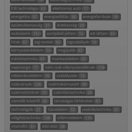
EIB technológia
elektromos autó
43
17
energetika
energiaellátás
energiaforrások
57
30
19
épületvillamosság
érdekesség
21
29
eszközeink
európából jöttem
ezt láttam
151
12
61
hírek
jogi esetek
jogszabályok
67
54
10
környezetvédelem
megújulók
14
62
méréstechnika
munkavédelem
61
37
napenergia
nem csak villanyszerelőknek
17
119
robbanásvédelem
szabályozás
16
13
szabványok
szakmakörnyezet
136
99
szakmatörténet
számítástechnika
15
28
szerelők közelről
tanulságos történetek
26
97
technológiák
tűzvédelem
vezérléstechnika
27
52
97
világítástechnika
villámvédelem
138
110
vitaindító
zöld oldal
34
28