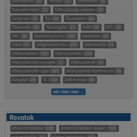
Szerszámok
Tervező
Történelem
23
13
15
Transzformátor
Túlfeszültség-védelem
23
37
Tungsram
Tűz
Tűzvédelem
13
20
83
Tűzveszély
Tűzvizsgálat
TvMI
UPS
49
21
18
15
VBF
Vezérléstechnika
Vezetékek
26
102
16
Videó
Világítástechnika
Villámhárító
21
220
13
Villámvédelem
Villanyszerelés
106
228
Villanyszerelési anyagok
Villanyszerelő
21
74
Villanyszerelők Lapja
Villanyszerelő Konferencia
167
30
Vizsgálat
VL
Zöld energia
28
110
16
MÉG TÖBB CÍMKE →
Rovatok
áttekintő táblázat
áttekintő táblázat alapján
232
107
automatizálás
biztonságtechnika
14
102