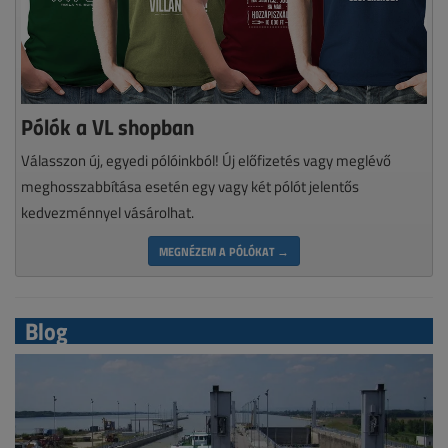
Pólók a VL shopban
Válasszon új, egyedi pólóinkból! Új előfizetés vagy meglévő
meghosszabbítása esetén egy vagy két pólót jelentős
kedvezménnyel vásárolhat.
MEGNÉZEM A PÓLÓKAT →
Blog