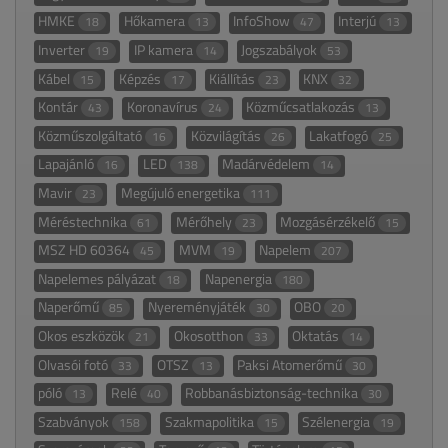
HMKE
Hőkamera
InfoShow
Interjú
18
13
47
13
Inverter
IP kamera
Jogszabályok
19
14
53
Kábel
Képzés
Kiállítás
KNX
15
17
23
32
Kontár
Koronavírus
Közműcsatlakozás
43
24
13
Közműszolgáltató
Közvilágítás
Lakatfogó
16
26
25
Lapajánló
LED
Madárvédelem
16
138
14
Mavir
Megújuló energetika
23
111
Méréstechnika
Mérőhely
Mozgásérzékelő
61
23
15
MSZ HD 60364
MVM
Napelem
45
19
207
Napelemes pályázat
Napenergia
18
180
Naperőmű
Nyereményjáték
OBO
85
30
20
Okos eszközök
Okosotthon
Oktatás
21
33
14
Olvasói fotó
OTSZ
Paksi Atomerőmű
33
13
30
póló
Relé
Robbanásbiztonság-technika
13
40
30
Szabványok
Szakmapolitika
Szélenergia
158
15
19