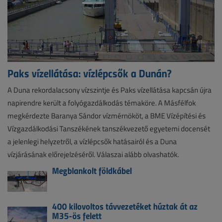
Paks vízellátása: vízlépcsők a Dunán?
A Duna rekordalacsony vízszintje és Paks vízellátása kapcsán újra
napirendre került a folyógazdálkodás témaköre. A Másfélfok
megkérdezte Baranya Sándor vízmérnököt, a BME Vízépítési és
Vízgazdálkodási Tanszékének tanszékvezető egyetemi docensét
a jelenlegi helyzetről, a vízlépcsők hatásairól és a Duna
vízjárásának előrejelzéséről. Válaszai alább olvashatók.
Megblankolt földkábel
400 kilovoltos távvezetéket húztak át az
M35-ös felett