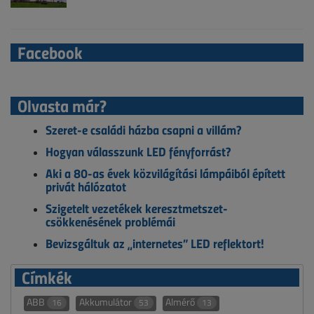
Facebook
Olvasta már?
Szeret-e családi házba csapni a villám?
Hogyan válasszunk LED fényforrást?
Aki a 80-as évek közvilágítási lámpáiból épített
privát hálózatot
Szigetelt vezetékek keresztmetszet-
csökkenésének problémái
Bevizsgáltuk az „internetes” LED reflektort!
Címkék
ABB
Akkumulátor
Almérő
16
53
13