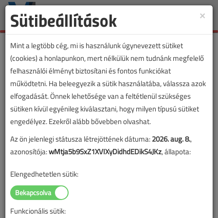
Sütibeállítások
×
Toggle
naviga
Mint a legtöbb cég, mi is használunk úgynevezett sütiket
(cookies) a honlapunkon, mert nélkülük nem tudnánk megfelelő
felhasználói élményt biztosítani és fontos funkciókat
működtetni. Ha beleegyezik a sütik használatába, válassza azok
elfogadását. Önnek lehetősége van a feltétlenül szükséges
sütiken kívül egyénileg kiválasztani, hogy milyen típusú sütiket
engedélyez. Ezekről alább bővebben olvashat.
Az ön jelenlegi státusza létrejöttének dátuma:
2026. aug. 8.
,
azonosítója:
wMtja5b9SxZ1XVIXyDidhdEDikS4JKz
, állapota:
Elengedhetetlen sütik:
Funkcionális sütik: