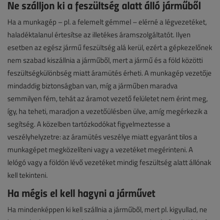
Ne szálljon ki a feszültség alatt álló járműből
Ha a munkagép – pl. a felemelt gémmel – elérné a légvezetéket,
haladéktalanul értesítse az illetékes áramszolgáltatót. Ilyen
esetben az egész jármű feszültség alá kerül, ezért a gépkezelőnek
nem szabad kiszállnia a járműből, mert a jármű és a föld közötti
feszültségkülönbség miatt áramütés érheti. A munkagép vezetője
mindaddig biztonságban van, míg a járműben maradva
semmilyen fém, tehát az áramot vezető felületet nem érint meg,
így, ha teheti, maradjon a vezetőülésben ülve, amíg megérkezik a
segítség. A közelben tartózkodókat figyelmeztesse a
veszélyhelyzetre: az áramütés veszélye miatt egyaránt tilos a
munkagépet megközelíteni vagy a vezetéket megérinteni. A
lelógó vagy a földön lévő vezetéket mindig feszültség alatt állónak
kell tekinteni.
Ha mégis el kell hagyni a járművet
Ha mindenképpen ki kell szállnia a járműből, mert pl. kigyullad, ne