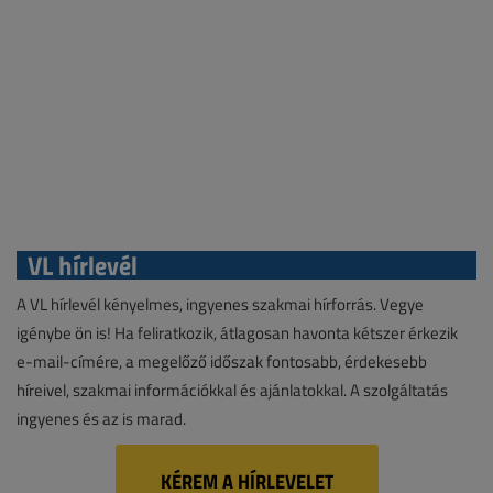
VL hírlevél
A VL hírlevél kényelmes, ingyenes szakmai hírforrás. Vegye
igénybe ön is! Ha feliratkozik, átlagosan havonta kétszer érkezik
e-mail-címére, a megelőző időszak fontosabb, érdekesebb
híreivel, szakmai információkkal és ajánlatokkal. A szolgáltatás
ingyenes és az is marad.
KÉREM A HÍRLEVELET