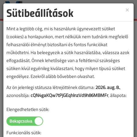
Sütibeállítások
×
Toggle
naviga
Mint a legtöbb cég, mi is használunk úgynevezett sütiket
(cookies) a honlapunkon, mert nélkülük nem tudnánk megfelelő
felhasználói élményt biztosítani és fontos funkciókat
működtetni. Ha beleegyezik a sütik használatába, válassza azok
elfogadását. Önnek lehetősége van a feltétlenül szükséges
sütiken kívül egyénileg kiválasztani, hogy milyen típusú sütiket
engedélyez. Ezekről alább bővebben olvashat.
Az ön jelenlegi státusza létrejöttének dátuma:
2026. aug. 8.
,
azonosítója:
cQN4gaKQw7tPjGEqhlnzVd9h86MBMFr
, állapota:
Elengedhetetlen sütik:
Funkcionális sütik: