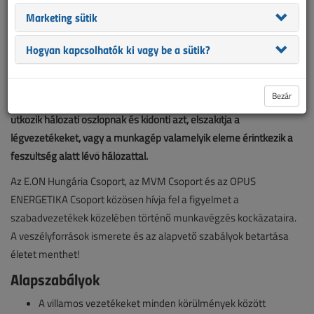
Marketing sütik
Bár az áramhálózatokat úgy tervezik, hogy a vezetékek
biztonságos távolságra legyenek a talajtól, időről időre
Hogyan kapcsolhatók ki vagy be a sütik?
előfordulnak balesetek, melyeket nagy méretű, vagy kosaras,
gémes járművekkel okoznak. A leggyakoribb, hogy
Bezár
mezőgazdasági munkagép vagy építési munkát végző jármű
ütközik hálózati oszlopnak és kidönti azt, elszakítja a
légvezetékeket, vagy a munkagép valamelyik eleme érintkezik a
feszültség alatt lévő hálózattal.
Az E.ON Hungária Csoport, az MVM Csoport és az OPUS
ENERGETIKA Csoport közösen hívja fel a figyelmet a
szabadvezetékek közelében történő munkavégzés kockázataira.
A veszélyforrások ismerete és az alapvető szabályok betartása
életet menthet!
Alapszabályok
A villamos vezetékeket minden körülmények között