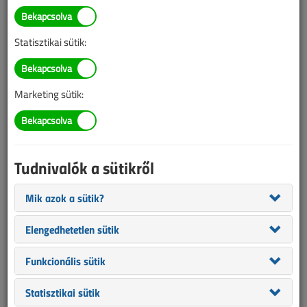
Villamos légvezetékek
közelében végzett munka
Statisztikai sütik:
veszélyeire hívják fel a
figyelmet az
Marketing sütik:
áramszolgáltatók
2024. október 22. |
VL online |
3775 |
Tudnivalók a sütikről
Mik azok a sütik?
Elengedhetetlen sütik
Funkcionális sütik
Statisztikai sütik