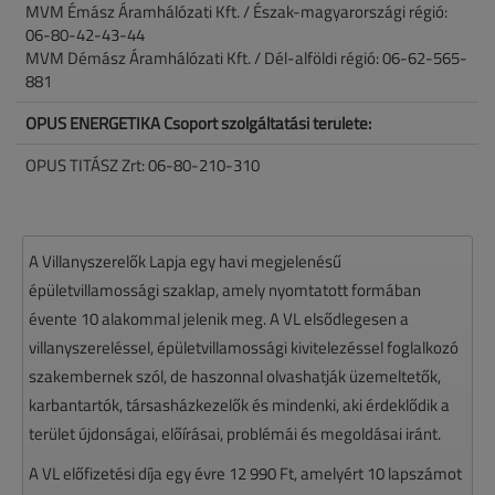
MVM Émász Áramhálózati Kft. / Észak-magyarországi régió:
06-80-42-43-44
MVM Démász Áramhálózati Kft. / Dél-alföldi régió: 06-62-565-
881
OPUS ENERGETIKA Csoport szolgáltatási területe:
OPUS TITÁSZ Zrt: 06-80-210-310
A Villanyszerelők Lapja egy havi megjelenésű
épületvillamossági szaklap, amely nyomtatott formában
évente 10 alakommal jelenik meg. A VL elsődlegesen a
villanyszereléssel, épületvillamossági kivitelezéssel foglalkozó
szakembernek szól, de haszonnal olvashatják üzemeltetők,
karbantartók, társasházkezelők és mindenki, aki érdeklődik a
terület újdonságai, előírásai, problémái és megoldásai iránt.
A VL előfizetési díja egy évre 12 990 Ft, amelyért 10 lapszámot