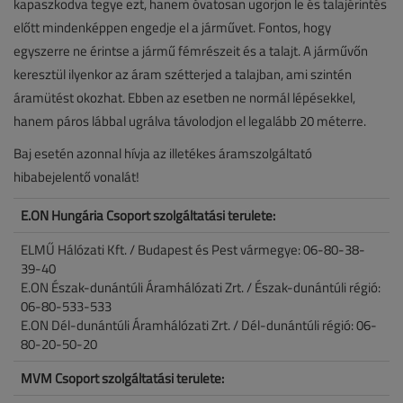
kapaszkodva tegye ezt, hanem óvatosan ugorjon le és talajérintés
előtt mindenképpen engedje el a járművet. Fontos, hogy
egyszerre ne érintse a jármű fémrészeit és a talajt. A járművőn
keresztül ilyenkor az áram szétterjed a talajban, ami szintén
áramütést okozhat. Ebben az esetben ne normál lépésekkel,
hanem páros lábbal ugrálva távolodjon el legalább 20 méterre.
Baj esetén azonnal hívja az illetékes áramszolgáltató
hibabejelentő vonalát!
E.ON Hungária Csoport szolgáltatási területe:
ELMŰ Hálózati Kft. / Budapest és Pest vármegye: 06-80-38-
39-40
E.ON Észak-dunántúli Áramhálózati Zrt. / Észak-dunántúli régió:
06-80-533-533
E.ON Dél-dunántúli Áramhálózati Zrt. / Dél-dunántúli régió: 06-
80-20-50-20
MVM Csoport szolgáltatási területe: