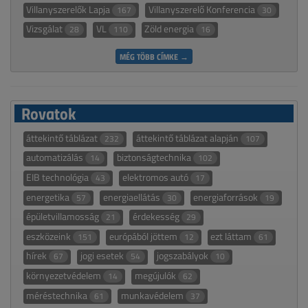
Villanyszerelők Lapja
Villanyszerelő Konferencia
167
30
Vizsgálat
VL
Zöld energia
28
110
16
MÉG TÖBB CÍMKE →
Rovatok
áttekintő táblázat
áttekintő táblázat alapján
232
107
automatizálás
biztonságtechnika
14
102
EIB technológia
elektromos autó
43
17
energetika
energiaellátás
energiaforrások
57
30
19
épületvillamosság
érdekesség
21
29
eszközeink
európából jöttem
ezt láttam
151
12
61
hírek
jogi esetek
jogszabályok
67
54
10
környezetvédelem
megújulók
14
62
méréstechnika
munkavédelem
61
37