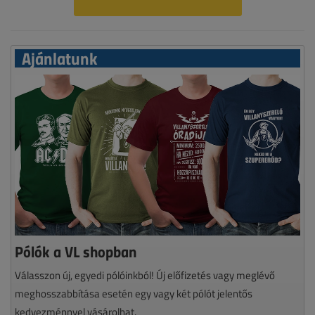
Ajánlatunk
Pólók a VL shopban
Válasszon új, egyedi pólóinkból! Új előfizetés vagy meglévő
meghosszabbítása esetén egy vagy két pólót jelentős
kedvezménnyel vásárolhat.