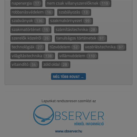
napenergia
nem csak villanyszerelőknek
17
119
robbanásvédelem
szabályozás
16
13
szabványok
szakmakörnyezet
136
99
szakmatörténet
számítástechnika
15
28
szerelők közelről
tanulságos történetek
26
97
technológiák
tűzvédelem
vezérléstechnika
27
52
97
világítástechnika
villámvédelem
138
110
vitaindító
zöld oldal
34
28
MÉG TÖBB ROVAT →
Lapunkat rendszeresen szemlézi az
www.observer.hu