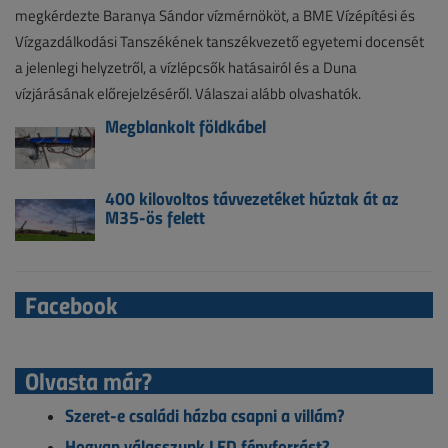
megkérdezte Baranya Sándor vízmérnököt, a BME Vízépítési és
Vízgazdálkodási Tanszékének tanszékvezető egyetemi docensét
a jelenlegi helyzetről, a vízlépcsők hatásairól és a Duna
vízjárásának előrejelzéséről. Válaszai alább olvashatók.
Megblankolt földkábel
400 kilovoltos távvezetéket húztak át az
M35-ös felett
Facebook
Olvasta már?
Szeret-e családi házba csapni a villám?
Hogyan válasszunk LED fényforrást?