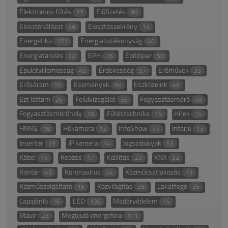
Elektromos fűtés
Előfizetés
33
96
Elosztóhálózat
Elosztószekrény
38
14
Energetika
Energiahatékonyság
121
46
Energiatárolás
EPH
Építőipar
32
16
58
Épületvillamosság
Érdekesség
Erőművek
45
97
33
Erősáram
Események
Eszközeink
15
69
46
Ezt láttam
Felülvizsgálat
Fogyasztásmérő
26
35
48
Fogyasztásmérőhely
Fűtéstechnika
Hírek
19
14
14
HMKE
Hőkamera
InfoShow
Interjú
18
13
47
13
Inverter
IP kamera
Jogszabályok
19
14
53
Kábel
Képzés
Kiállítás
KNX
15
17
23
32
Kontár
Koronavírus
Közműcsatlakozás
43
24
13
Közműszolgáltató
Közvilágítás
Lakatfogó
16
26
25
Lapajánló
LED
Madárvédelem
16
138
14
Mavir
Megújuló energetika
23
111