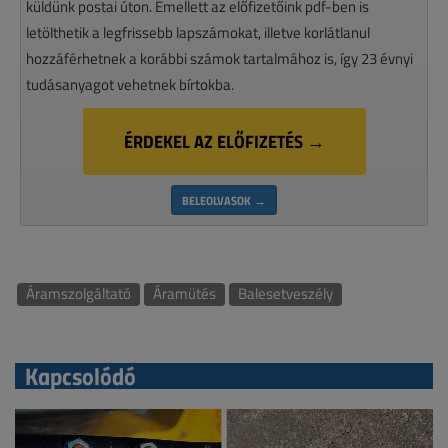
küldünk postai úton. Emellett az előfizetőink pdf-ben is
letölthetik a legfrissebb lapszámokat, illetve korlátlanul
hozzáférhetnek a korábbi számok tartalmához is, így 23 évnyi
tudásanyagot vehetnek bírtokba.
ÉRDEKEL AZ ELŐFIZETÉS →
BELEOLVASOK →
Áramszolgáltató
Áramütés
Balesetveszély
Kapcsolódó