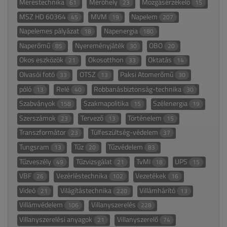
Méréstechnika
Mérőhely
Mozgásérzékelő
61
23
15
MSZ HD 60364
MVM
Napelem
45
19
207
Napelemes pályázat
Napenergia
18
180
Naperőmű
Nyereményjáték
OBO
85
30
20
Okos eszközök
Okosotthon
Oktatás
21
33
14
Olvasói fotó
OTSZ
Paksi Atomerőmű
33
13
30
póló
Relé
Robbanásbiztonság-technika
13
40
30
Szabványok
Szakmapolitika
Szélenergia
158
15
19
Szerszámok
Tervező
Történelem
23
13
15
Transzformátor
Túlfeszültség-védelem
23
37
Tungsram
Tűz
Tűzvédelem
13
20
83
Tűzveszély
Tűzvizsgálat
TvMI
UPS
49
21
18
15
VBF
Vezérléstechnika
Vezetékek
26
102
16
Videó
Világítástechnika
Villámhárító
21
220
13
Villámvédelem
Villanyszerelés
106
228
Villanyszerelési anyagok
Villanyszerelő
21
74