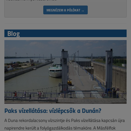
MEGNÉZEM A PÓLÓKAT →
Blog
Paks vízellátása: vízlépcsők a Dunán?
A Duna rekordalacsony vízszintje és Paks vízellátása kapcsán újra
napirendre került a folyógazdálkodás témaköre. A Másfélfok