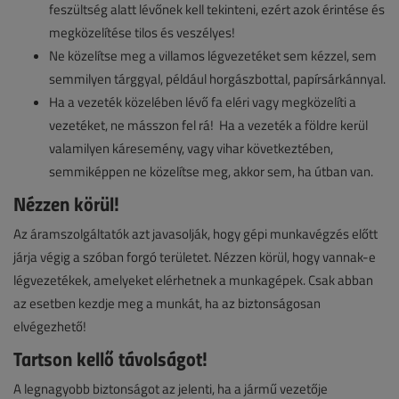
feszültség alatt lévőnek kell tekinteni, ezért azok érintése és
megközelítése tilos és veszélyes!
Ne közelítse meg a villamos légvezetéket sem kézzel, sem
semmilyen tárggyal, például horgászbottal, papírsárkánnyal.
Ha a vezeték közelében lévő fa eléri vagy megközelíti a
vezetéket, ne másszon fel rá! Ha a vezeték a földre kerül
valamilyen káresemény, vagy vihar következtében,
semmiképpen ne közelítse meg, akkor sem, ha útban van.
Nézzen körül!
Az áramszolgáltatók azt javasolják, hogy gépi munkavégzés előtt
járja végig a szóban forgó területet. Nézzen körül, hogy vannak-e
légvezetékek, amelyeket elérhetnek a munkagépek. Csak abban
az esetben kezdje meg a munkát, ha az biztonságosan
elvégezhető!
Tartson kellő távolságot!
A legnagyobb biztonságot az jelenti, ha a jármű vezetője