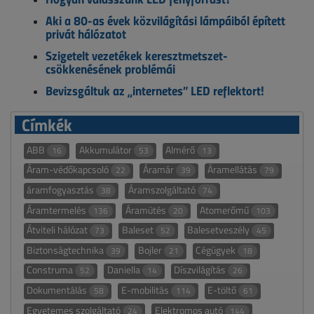
Aki a 80-as évek közvilágítási lámpáiból épített
privát hálózatot
Szigetelt vezetékek keresztmetszet-
csökkenésének problémái
Bevizsgáltuk az „internetes” LED reflektort!
Címkék
ABB
Akkumulátor
Almérő
16
53
13
Áram-védőkapcsoló
Áramár
Áramellátás
22
39
79
áramfogyasztás
Áramszolgáltató
38
74
Áramtermelés
Áramütés
Atomerőmű
136
20
103
Átviteli hálózat
Baleset
Balesetveszély
73
52
45
Biztonságtechnika
Bojler
Cégügyek
39
21
18
Construma
Daniella
Díszvilágítás
52
14
26
Dokumentálás
E-mobilitás
E-töltő
58
114
61
Egyetemes szolgáltató
Elektromos autó
24
144