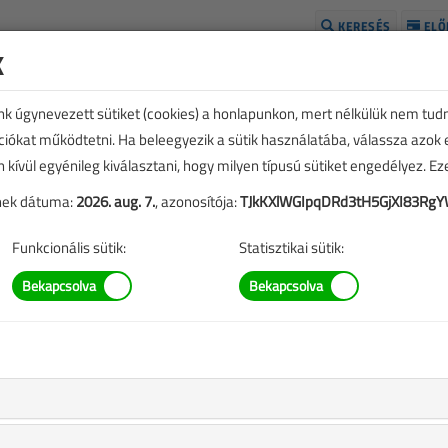
KERESÉS
ELŐ
k
H
unk úgynevezett sütiket (cookies) a honlapunkon, mert nélkülük nem tud
kciókat működtetni. Ha beleegyezik a sütik használatába, válassza azok
n kívül egyénileg kiválasztani, hogy milyen típusú sütiket engedélyez. E
tének dátuma:
2026. aug. 7.
, azonosítója:
TJkKXlWGIpqDRd3tH5GjXI83RgY
Funkcionális sütik:
Statisztikai sütik:
etországban telepített