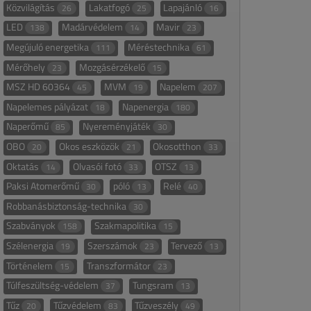
Közvilágítás
Lakatfogó
Lapajánló
26
25
16
LED
Madárvédelem
Mavir
138
14
23
Megújuló energetika
Méréstechnika
111
61
Mérőhely
Mozgásérzékelő
23
15
MSZ HD 60364
MVM
Napelem
45
19
207
Napelemes pályázat
Napenergia
18
180
Naperőmű
Nyereményjáték
85
30
OBO
Okos eszközök
Okosotthon
20
21
33
Oktatás
Olvasói fotó
OTSZ
14
33
13
Paksi Atomerőmű
póló
Relé
30
13
40
Robbanásbiztonság-technika
30
Szabványok
Szakmapolitika
158
15
Szélenergia
Szerszámok
Tervező
19
23
13
Történelem
Transzformátor
15
23
Túlfeszültség-védelem
Tungsram
37
13
Tűz
Tűzvédelem
Tűzveszély
20
83
49