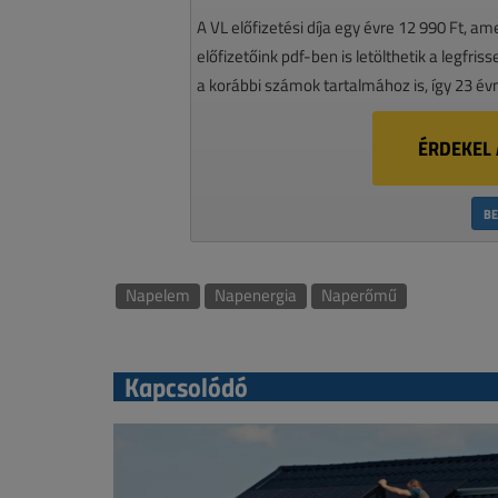
A VL előfizetési díja egy évre 12 990 Ft, a
előfizetőink pdf-ben is letölthetik a legfri
a korábbi számok tartalmához is, így 23 év
ÉRDEKEL 
BE
Napelem
Napenergia
Naperőmű
Kapcsolódó