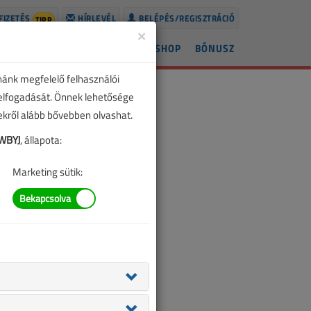
FIZETÉS
HÍRLEVÉL
BELÉPÉS/REGISZTRÁCIÓ
TIPP
×
ÍREK
LAPSZÁMOK
BLOG
SHOP
BÓNUSZ
nánk megfelelő felhasználói
 elfogadását. Önnek lehetősége
zekről alább bővebben olvashat.
WBYJ
, állapota:
Marketing sütik: