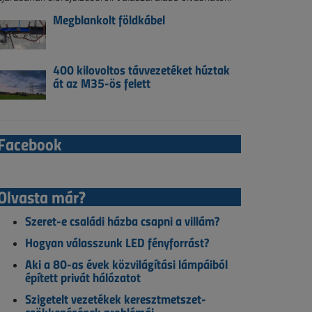
Megblankolt földkábel
400 kilovoltos távvezetéket húztak
át az M35-ös felett
Facebook
Olvasta már?
Szeret-e családi házba csapni a villám?
Hogyan válasszunk LED fényforrást?
Aki a 80-as évek közvilágítási lámpáiból
épített privát hálózatot
Szigetelt vezetékek keresztmetszet-