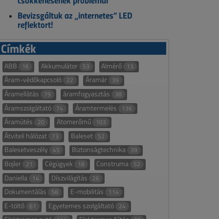
csökkenésének problémái
Bevizsgáltuk az „internetes” LED
reflektort!
Címkék
ABB
Akkumulátor
Almérő
16
53
13
Áram-védőkapcsoló
Áramár
22
39
Áramellátás
áramfogyasztás
79
38
Áramszolgáltató
Áramtermelés
74
136
Áramütés
Atomerőmű
20
103
Átviteli hálózat
Baleset
73
52
Balesetveszély
Biztonságtechnika
45
39
Bojler
Cégügyek
Construma
21
18
52
Daniella
Díszvilágítás
14
26
Dokumentálás
E-mobilitás
58
114
E-töltő
Egyetemes szolgáltató
61
24