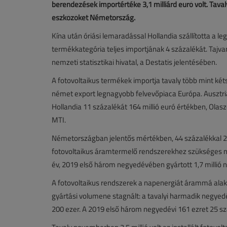
berendezések importértéke 3,1 milliárd euró volt. Tava
eszközöket Németország.
Kína után óriási lemaradással Hollandia szállította a 
termékkategória teljes importjának 4 százalékát. Tajvanb
nemzeti statisztikai hivatal, a Destatis jelentésében.
A fotovoltaikus termékek importja tavaly több mint kétsz
német export legnagyobb felvevőpiaca Európa. Ausztria 
Hollandia 11 százalékát 164 millió euró értékben, Olasz
MTI.
Németországban jelentős mértékben, 44 százalékkal 2,
fotovoltaikus áramtermelő rendszerekhez szükséges na
év, 2019 első három negyedévében gyártott 1,7 millió n
A fotovoltaikus rendszerek a napenergiát árammá alakít
gyártási volumene stagnált: a tavalyi harmadik negyed
200 ezer. A 2019 első három negyedévi 161 ezret 25 szá