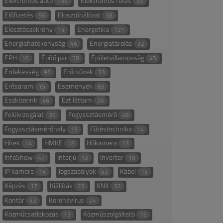
Elektromos autó
Elektromos fűtés
144
33
Előfizetés
Elosztóhálózat
96
38
Elosztószekrény
Energetika
14
121
Energiahatékonyság
Energiatárolás
46
32
EPH
Építőipar
Épületvillamosság
16
58
45
Érdekesség
Erőművek
97
33
Erősáram
Események
15
69
Eszközeink
Ezt láttam
46
26
Felülvizsgálat
Fogyasztásmérő
35
48
Fogyasztásmérőhely
Fűtéstechnika
19
14
Hírek
HMKE
Hőkamera
14
18
13
InfoShow
Interjú
Inverter
47
13
19
IP kamera
Jogszabályok
Kábel
14
53
15
Képzés
Kiállítás
KNX
17
23
32
Kontár
Koronavírus
43
24
Közműcsatlakozás
Közműszolgáltató
13
16