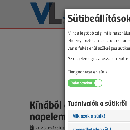
Sütibeállításo
Mint a legtöbb cég, mi is használ
élményt biztosítani és fontos fun
van a feltétlenül szükséges sütike
Az ön jelenlegi státusza létrejöt
Elengedhetetlen sütik:
Kínából érkezett a Ném
Tudnivalók a sütikről
napelemek zöme
Mik azok a sütik?
2023. március 7. |
VL online |
1408 |
Elengedhetetlen sütik