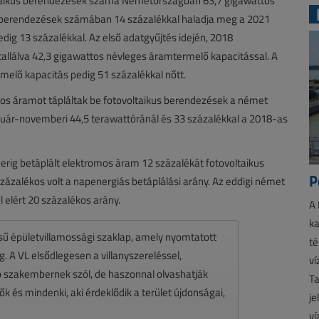
ovoltaikus berendezések száma Németországban 63,7 gigawattos
lt berendezések számában 14 százalékkal haladja meg a 2021
ig 13 százalékkal. Az első adatgyűjtés idején, 2018
stallálva 42,3 gigawattos névleges áramtermelő kapacitással. A
elő kapacitás pedig 51 százalékkal nőtt.
mos áramot tápláltak be fotovoltaikus berendezések a német
nuár-novemberi 44,5 terawattóránál és 33 százalékkal a 2018-as
rig betáplált elektromos áram 12 százalékát fotovoltaikus
P
ázalékos volt a napenergiás betáplálási arány. Az eddigi német
 elért 20 százalékos arány.
A 
ka
ésű épületvillamossági szaklap, amely nyomtatott
té
 A VL elsődlegesen a villanyszereléssel,
ví
zó szakembernek szól, de haszonnal olvashatják
Ta
k és mindenki, aki érdeklődik a terület újdonságai,
je
ví