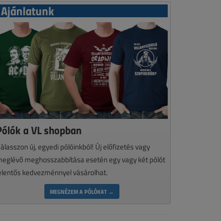
Ajánlatunk
Pólók a VL shopban
álasszon új, egyedi pólóinkból! Új előfizetés vagy
eglévő meghosszabbítása esetén egy vagy két pólót
elentős kedvezménnyel vásárolhat.
MEGNÉZEM A PÓLÓKAT →