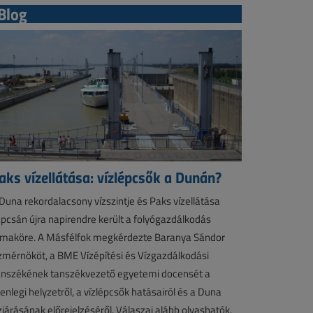
Blog
aks vízellátása: vízlépcsők a Dunán?
Duna rekordalacsony vízszintje és Paks vízellátása
pcsán újra napirendre került a folyógazdálkodás
maköre. A Másfélfok megkérdezte Baranya Sándor
zmérnököt, a BME Vízépítési és Vízgazdálkodási
nszékének tanszékvezető egyetemi docensét a
lenlegi helyzetről, a vízlépcsők hatásairól és a Duna
zjárásának előrejelzéséről. Válaszai alább olvashatók.