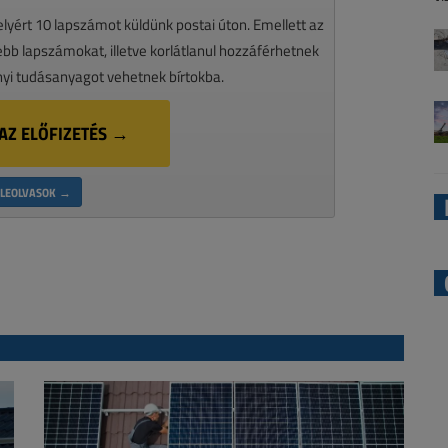
melyért 10 lapszámot küldünk postai úton. Emellett az
ssebb lapszámokat, illetve korlátlanul hozzáférhetnek
nyi tudásanyagot vehetnek bírtokba.
AZ ELŐFIZETÉS →
LEOLVASOK →