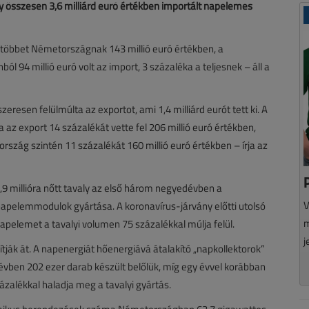
ly összesen 3,6 milliárd euró értékben importált napelemes
legtöbbet Németországnak 143 millió euró értékben, a
ól 94 millió euró volt az import, 3 százaléka a teljesnek – áll a
eresen felülmúlta az exportot, ami 1,4 milliárd eurót tett ki. A
az export 14 százalékát vette fel 206 millió euró értékben,
ország szintén 11 százalékát 160 millió euró értékben – írja az
9 millióra nőtt tavaly az első három negyedévben a
V
pelemmodulok gyártása. A koronavírus-járvány előtti utolsó
m
apelemet a tavalyi volumen 75 százalékkal múlja felül.
j
ják át. A napenergiát hőenergiává átalakító „napkollektorok”
évben 202 ezer darab készült belőlük, míg egy évvel korábban
zalékkal haladja meg a tavalyi gyártás.