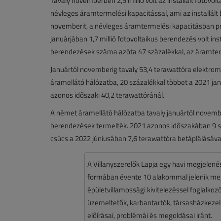
Tavaly novemberben 2,5 millió volt az installált fot
névleges áramtermelési kapacitással, ami az installá
novemberit, a névleges áramtermelési kapacitásban ped
januárjában 1,7 millió fotovoltaikus berendezés volt in
berendezések száma azóta 47 százalékkal, az áramterm
Januártól novemberig tavaly 53,4 terawattóra elektro
áramellátó hálózatba, 20 százalékkal többet a 2021 ja
azonos időszaki 40,2 terawattóránál.
A német áramellátó hálózatba tavaly januártól novembe
berendezések termelték. 2021 azonos időszakában 9 sz
csúcs a 2022 júniusában 7,6 terawattóra betáplálásával
A Villanyszerelők Lapja egy havi megjelen
formában évente 10 alakommal jelenik meg.
épületvillamossági kivitelezéssel foglalko
üzemeltetők, karbantartók, társasházkezelő
előírásai, problémái és megoldásai iránt.