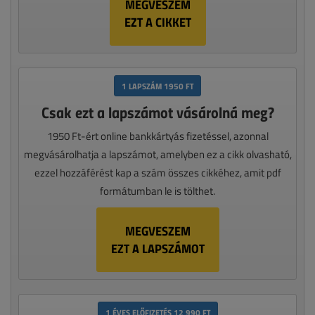
MEGVESZEM
EZT A CIKKET
1 LAPSZÁM 1950 FT
Csak ezt a lapszámot vásárolná meg?
1950 Ft-ért online bankkártyás fizetéssel, azonnal
megvásárolhatja a lapszámot, amelyben ez a cikk olvasható,
ezzel hozzáférést kap a szám összes cikkéhez, amit pdf
formátumban le is tölthet.
MEGVESZEM
EZT A LAPSZÁMOT
1 ÉVES ELŐFIZETÉS 12 990 FT