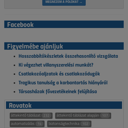
MEGNÉZEM A PÓLÓKAT →
Facebook
Figyelmébe ajánljuk
Hosszabbítókészletek összehasonlító vizsgálata
Ki végezhet villanyszerelési munkát?
Csatlakozóaljzatok és csatlakozódugók
Tragikus tanulság a karbantartás hiányáról
Társasházak fővezetékeinek felújítása
Rovatok
áttekintő táblázat
áttekintő táblázat alapján
232
107
automatizálás
biztonságtechnika
14
102