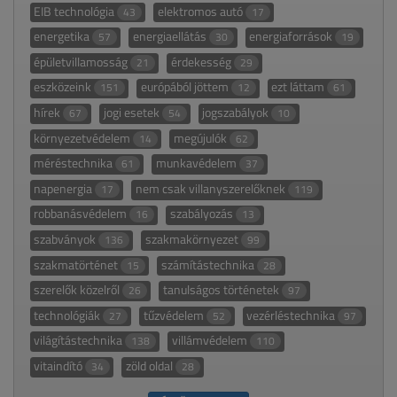
EIB technológia
elektromos autó
43
17
energetika
energiaellátás
energiaforrások
57
30
19
épületvillamosság
érdekesség
21
29
eszközeink
európából jöttem
ezt láttam
151
12
61
hírek
jogi esetek
jogszabályok
67
54
10
környezetvédelem
megújulók
14
62
méréstechnika
munkavédelem
61
37
napenergia
nem csak villanyszerelőknek
17
119
robbanásvédelem
szabályozás
16
13
szabványok
szakmakörnyezet
136
99
szakmatörténet
számítástechnika
15
28
szerelők közelről
tanulságos történetek
26
97
technológiák
tűzvédelem
vezérléstechnika
27
52
97
világítástechnika
villámvédelem
138
110
vitaindító
zöld oldal
34
28