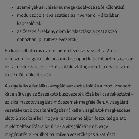
személyek sérülésének megakadályozása (elkülönítés),
modulcsoport leválasztása az inverterről – általában
kapcsolóval,
az összes érzékeny elem leválasztása a csatlakozó
dobozban (pl. túlfeszlevezetők).
Ha kapcsolható rövidzáras berendezéssel végzett a 2-es
módszerű vizsgálat, akkor a modulcsoport kábeleit biztonságosan
kell a rövidre záró eszközre csatlakoztatni, mielőtt a rövidre záró
kapcsolót működtetnék.
A szigetelésiellenállás-vizsgáló eszközt a föld és a modulcsoport
kábele(i) vagy az összekötő buszvezeték közé kell csatlakoztatni –
az alkalmazott vizsgálati módszernek megfelelően. A vizsgálati
vezetékeket biztosítani (rögzíteni) kell a vizsgálatok megkezdése
előtt. Biztosítani kell, hogy a rendszer ne álljon feszültség alatt,
mielőtt eltávolításra kerülnek a vizsgálókábelek, vagy
megérintésre kerülhet bármilyen vezetőképes alkatrész!