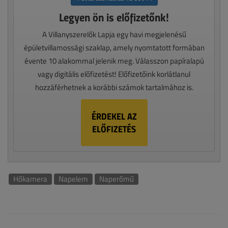
Legyen ön is előfizetőnk!
A Villanyszerelők Lapja egy havi megjelenésű
épületvillamossági szaklap, amely nyomtatott formában
évente 10 alakommal jelenik meg. Válasszon papíralapú
vagy digitális előfizetést! Előfizetőink korlátlanul
hozzáférhetnek a korábbi számok tartalmához is.
ÉRDEKEL AZ
ELŐFIZETÉS
Hőkamera
Napelem
Naperőmű