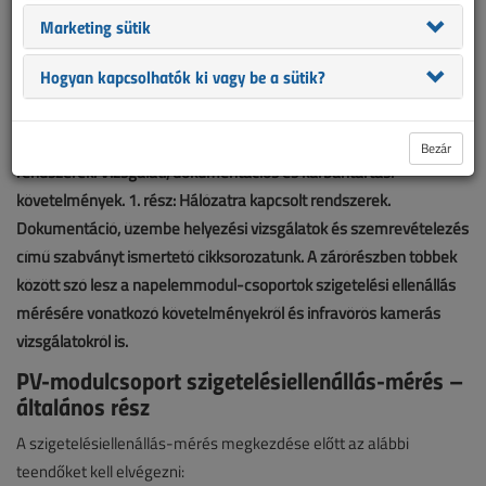
Marketing sütik
Hogyan kapcsolhatók ki vagy be a sütik?
A befejező részéhez ért a közelmúltban magyar nyelven is
megjelent az MSZ EN 62446-1:2022 Fotovillamos (PV-)
Bezár
rendszerek. Vizsgálati, dokumentációs és karbantartási
követelmények. 1. rész: Hálózatra kapcsolt rendszerek.
Dokumentáció, üzembe helyezési vizsgálatok és szemrevételezés
című szabványt ismertető cikksorozatunk. A zárórészben többek
között szó lesz a napelemmodul-csoportok szigetelési ellenállás
mérésére vonatkozó követelményekről és infravörös kamerás
vizsgálatokról is.
PV-modulcsoport szigetelésiellenállás-mérés –
általános rész
A szigetelésiellenállás-mérés megkezdése előtt az alábbi
teendőket kell elvégezni: