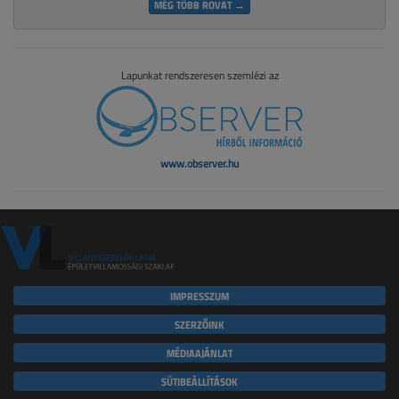
MÉG TÖBB ROVAT →
Lapunkat rendszeresen szemlézi az
www.observer.hu
IMPRESSZUM
SZERZŐINK
MÉDIAAJÁNLAT
SÜTIBEÁLLÍTÁSOK