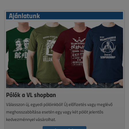
Ajánlatunk
Pólók a VL shopban
Válasszon új, egyedi pólóinkból! Új előfizetés vagy meglévő
meghosszabbítása esetén egy vagy két pólót jelentős
kedvezménnyel vásárolhat.