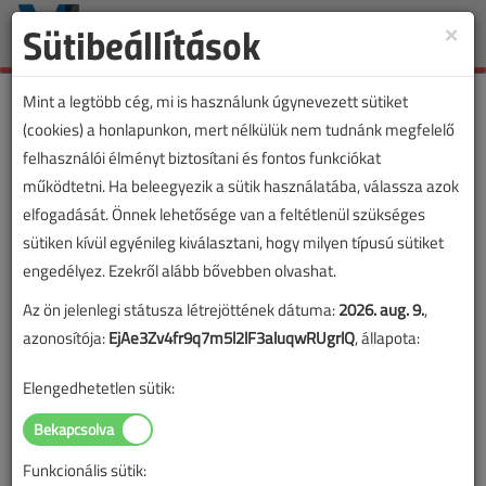
Sütibeállítások
×
Toggle
naviga
Mint a legtöbb cég, mi is használunk úgynevezett sütiket
(cookies) a honlapunkon, mert nélkülük nem tudnánk megfelelő
felhasználói élményt biztosítani és fontos funkciókat
működtetni. Ha beleegyezik a sütik használatába, válassza azok
elfogadását. Önnek lehetősége van a feltétlenül szükséges
sütiken kívül egyénileg kiválasztani, hogy milyen típusú sütiket
engedélyez. Ezekről alább bővebben olvashat.
Az ön jelenlegi státusza létrejöttének dátuma:
2026. aug. 9.
,
azonosítója:
EjAe3Zv4fr9q7m5l2lF3aluqwRUgrlQ
, állapota:
Elengedhetetlen sütik:
Funkcionális sütik:
Lapszám: