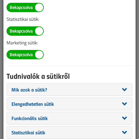
TARTALOM
Statisztikai sütik:
Napelemes rendszerek
vizsgálati, dokumentációs
Marketing sütik:
és karbantartási
követelményei 3.
Tudnivalók a sütikről
2022/12. lapszám
|
Rátai Attila
|
3412 |
Mik azok a sütik?
Elengedhetetlen sütik
Funkcionális sütik
Statisztikai sütik