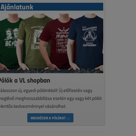
Ajánlatunk
Pólók a VL shopban
álasszon új, egyedi pólóinkból! Új előfizetés vagy
eglévő meghosszabbítása esetén egy vagy két pólót
elentős kedvezménnyel vásárolhat.
MEGNÉZEM A PÓLÓKAT →