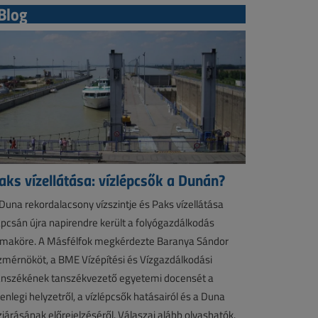
Blog
aks vízellátása: vízlépcsők a Dunán?
Duna rekordalacsony vízszintje és Paks vízellátása
pcsán újra napirendre került a folyógazdálkodás
maköre. A Másfélfok megkérdezte Baranya Sándor
zmérnököt, a BME Vízépítési és Vízgazdálkodási
nszékének tanszékvezető egyetemi docensét a
lenlegi helyzetről, a vízlépcsők hatásairól és a Duna
zjárásának előrejelzéséről. Válaszai alább olvashatók.