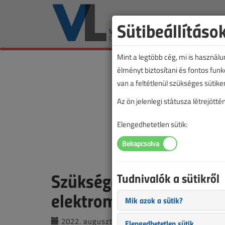
Sütibeállításo
Mint a legtöbb cég, mi is használ
élményt biztosítani és fontos fun
van a feltétlenül szükséges sütike
Az ön jelenlegi státusza létrejöt
Elengedhetetlen sütik:
Szükséges az érintésvéd
Tudnivalók a sütikről
elektromos autók műsza
Mik azok a sütik?
2022. augusztus 8. |
VL online |
4074 |
Elengedhetetlen sütik