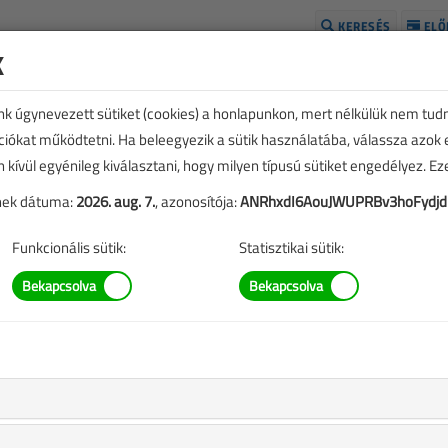
KERESÉS
ELŐ
k
H
unk úgynevezett sütiket (cookies) a honlapunkon, mert nélkülük nem tud
kciókat működtetni. Ha beleegyezik a sütik használatába, válassza azok
n kívül egyénileg kiválasztani, hogy milyen típusú sütiket engedélyez. E
tének dátuma:
2026. aug. 7.
, azonosítója:
ANRhxdI6AouJWUPRBv3hoFydjd
Funkcionális sütik:
Statisztikai sütik:
elmi felülvizsgálat az
ki vizsgája során?