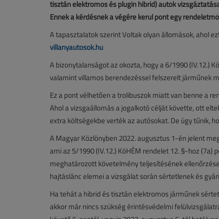
tisztán elektromos és plugin hibrid) autók vizsgáztatá
Ennek a kérdésnek a végére kerül pont egy rendeletmó
A tapasztalatok szerint Voltak olyan állomások, ahol ezt
villanyautosok.hu
A bizonytalanságot az okozta, hogy a 6/1990 (IV.12.) Kö
valamint villamos berendezéssel felszerelt járműnek me
Ez a pont vélhetően a trolibuszok miatt van benne a re
Ahol a vizsgaállomás a jogalkotó célját követte, ott eltek
extra költségekbe verték az autósokat. De úgy tűnik, h
A Magyar Közlönyben 2022. augusztus 1-én jelent meg a t
ami az 5/1990 (IV.12.) KöHÉM rendelet 12. §-hoz (7a) p
meghatározott követelmény teljesítésének ellenőrzése – 
hajtáslánc elemei a vizsgálat során sértetlenek és gyár
Ha tehát a hibrid és tisztán elektromos járműnek sértet
akkor már nincs szükség érintésvédelmi felülvizsgálatr