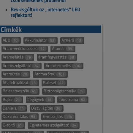
csökkenésének problémái
Bevizsgáltuk az „internetes” LED
reflektort!
Címkék
ABB
Akkumulátor
Almérő
16
53
13
Áram-védőkapcsoló
Áramár
22
39
Áramellátás
áramfogyasztás
79
38
Áramszolgáltató
Áramtermelés
74
136
Áramütés
Atomerőmű
20
103
Átviteli hálózat
Baleset
73
52
Balesetveszély
Biztonságtechnika
45
39
Bojler
Cégügyek
Construma
21
18
52
Daniella
Díszvilágítás
14
26
Dokumentálás
E-mobilitás
58
114
E-töltő
Egyetemes szolgáltató
61
24