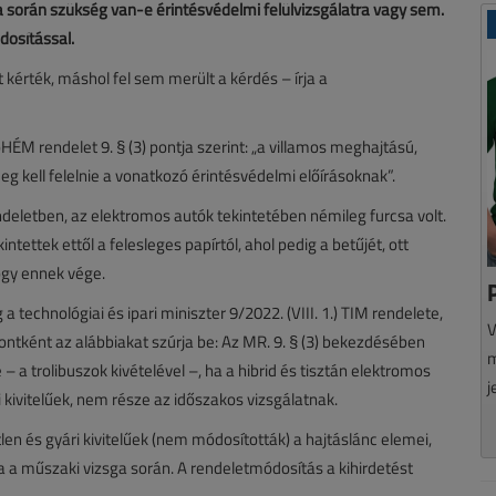
sa során szükség van-e érintésvédelmi felülvizsgálatra vagy sem.
dosítással.
 kérték, máshol fel sem merült a kérdés – írja a
HÉM rendelet 9. § (3) pontja szerint: „a villamos meghajtású,
g kell felelnie a vonatkozó érintésvédelmi előírásoknak”.
ndeletben, az elektromos autók tekintetében némileg furcsa volt.
intettek ettől a felesleges papírtól, ahol pedig a betűjét, ott
ogy ennek vége.
echnológiai és ipari miniszter 9/2022. (VIII. 1.) TIM rendelete,
V
ontként az alábbiakat szúrja be: Az MR. 9. § (3) bekezdésében
m
a trolibuszok kivételével –, ha a hibrid és tisztán elektromos
j
i kivitelűek, nem része az időszakos vizsgálatnak.
len és gyári kivitelűek (nem módosították) a hajtáslánc elemei,
a a műszaki vizsga során. A rendeletmódosítás a kihirdetést