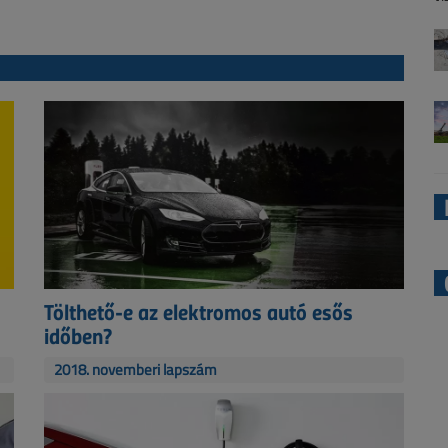
Tölthető-e az elektromos autó esős
időben?
2018. novemberi lapszám