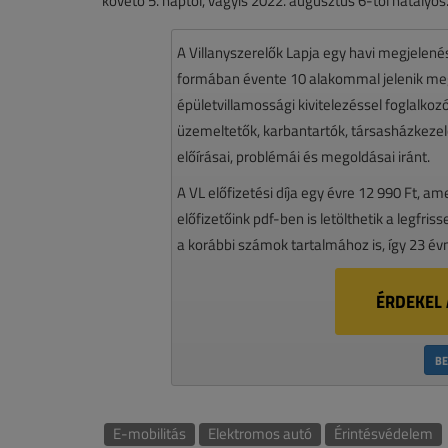
követő 5. naptól, vagyis 2022. augusztus 6-tól hatályos
A Villanyszerelők Lapja egy havi megjelen
formában évente 10 alakommal jelenik meg.
épületvillamossági kivitelezéssel foglalko
üzemeltetők, karbantartók, társasházkezelő
előírásai, problémái és megoldásai iránt.
A VL előfizetési díja egy évre 12 990 Ft, a
előfizetőink pdf-ben is letölthetik a legfri
a korábbi számok tartalmához is, így 23 év
ÉRDEKEL 
BE
E-mobilitás
Elektromos autó
Érintésvédelem