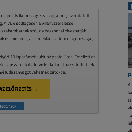
.
ésű épületvillamossági szaklap, amely nyomtatott
 A VL elsődlegesen a villanyszereléssel,
zó szakembernek szól, de haszonnal olvashatják
k és mindenki, aki érdeklődik a terület újdonságai,
melyért 10 lapszámot küldünk postai úton. Emellett az
ssebb lapszámokat, illetve korlátlanul hozzáférhetnek
nyi tudásanyagot vehetnek bírtokba.
P
A 
AZ ELŐFIZETÉS →
ka
té
LEOLVASOK →
ví
Ta
je
ví