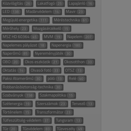
Közvilágítás
Lakatfogó
Lapajánló
26
25
16
LED
Madárvédelem
Mavir
138
14
23
Megújuló energetika
Méréstechnika
111
61
Mérőhely
Mozgásérzékelő
23
15
MSZ HD 60364
MVM
Napelem
45
19
207
Napelemes pályázat
Napenergia
18
180
Naperőmű
Nyereményjáték
85
30
OBO
Okos eszközök
Okosotthon
20
21
33
Oktatás
Olvasói fotó
OTSZ
14
33
13
Paksi Atomerőmű
póló
Relé
30
13
40
Robbanásbiztonság-technika
30
Szabványok
Szakmapolitika
158
15
Szélenergia
Szerszámok
Tervező
19
23
13
Történelem
Transzformátor
15
23
Túlfeszültség-védelem
Tungsram
37
13
Tűz
Tűzvédelem
Tűzveszély
20
83
49