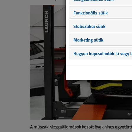
Funkcionális sütik
Statisztikai sütik
Marketing sütik
Hogyan kapcsolhatók ki vagy b
A műszaki vizsgaállomások között évek nincs egyetérté