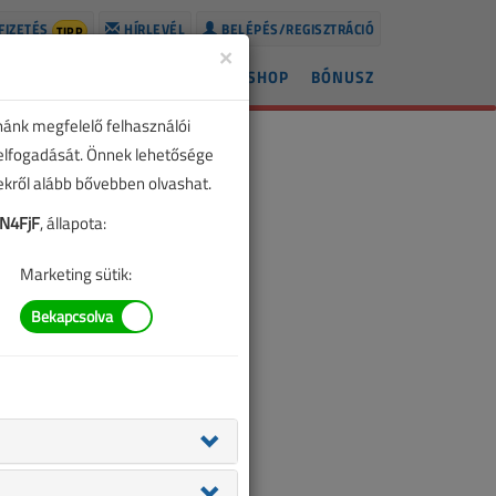
FIZETÉS
HÍRLEVÉL
BELÉPÉS/REGISZTRÁCIÓ
TIPP
×
ÍREK
LAPSZÁMOK
BLOG
SHOP
BÓNUSZ
nánk megfelelő felhasználói
 elfogadását. Önnek lehetősége
zekről alább bővebben olvashat.
N4FjF
, állapota:
Marketing sütik: