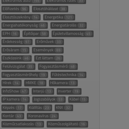
Elektromos autó
Elektromos fűtés
144
33
Előfizetés
Elosztóhálózat
96
38
Elosztószekrény
Energetika
14
121
Energiahatékonyság
Energiatárolás
46
32
EPH
Építőipar
Épületvillamosság
16
58
45
Érdekesség
Erőművek
97
33
Erősáram
Események
15
69
Eszközeink
Ezt láttam
46
26
Felülvizsgálat
Fogyasztásmérő
35
48
Fogyasztásmérőhely
Fűtéstechnika
19
14
Hírek
HMKE
Hőkamera
14
18
13
InfoShow
Interjú
Inverter
47
13
19
IP kamera
Jogszabályok
Kábel
14
53
15
Képzés
Kiállítás
KNX
17
23
32
Kontár
Koronavírus
43
24
Közműcsatlakozás
Közműszolgáltató
13
16