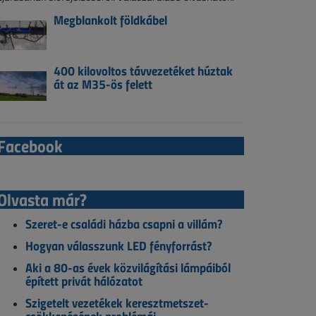
Megblankolt földkábel
400 kilovoltos távvezetéket húztak
át az M35-ös felett
Facebook
Olvasta már?
Szeret-e családi házba csapni a villám?
Hogyan válasszunk LED fényforrást?
Aki a 80-as évek közvilágítási lámpáiból
épített privát hálózatot
Szigetelt vezetékek keresztmetszet-