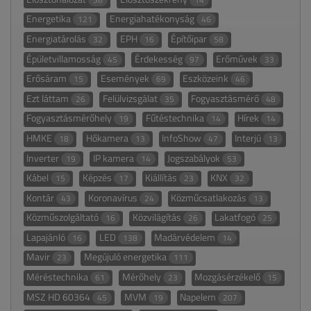
Energetika
Energiahatékonyság
121
46
Energiatárolás
EPH
Építőipar
32
16
58
Épületvillamosság
Érdekesség
Erőművek
45
97
33
Erősáram
Események
Eszközeink
15
69
46
Ezt láttam
Felülvizsgálat
Fogyasztásmérő
26
35
48
Fogyasztásmérőhely
Fűtéstechnika
Hírek
19
14
14
HMKE
Hőkamera
InfoShow
Interjú
18
13
47
13
Inverter
IP kamera
Jogszabályok
19
14
53
Kábel
Képzés
Kiállítás
KNX
15
17
23
32
Kontár
Koronavírus
Közműcsatlakozás
43
24
13
Közműszolgáltató
Közvilágítás
Lakatfogó
16
26
25
Lapajánló
LED
Madárvédelem
16
138
14
Mavir
Megújuló energetika
23
111
Méréstechnika
Mérőhely
Mozgásérzékelő
61
23
15
MSZ HD 60364
MVM
Napelem
45
19
207