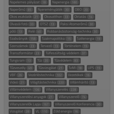
Napelemes pályázat
Napenergia
18
180
Naperőmű
Nyereményjáték
OBO
85
30
20
Okos eszközök
Okosotthon
Oktatás
21
33
14
Olvasói fotó
OTSZ
Paksi Atomerőmű
33
13
30
póló
Relé
Robbanásbiztonság-technika
13
40
30
Szabványok
Szakmapolitika
Szélenergia
158
15
19
Szerszámok
Tervező
Történelem
23
13
15
Transzformátor
Túlfeszültség-védelem
23
37
Tungsram
Tűz
Tűzvédelem
13
20
83
Tűzveszély
Tűzvizsgálat
TvMI
UPS
49
21
18
15
VBF
Vezérléstechnika
Vezetékek
26
102
16
Videó
Világítástechnika
Villámhárító
21
220
13
Villámvédelem
Villanyszerelés
106
228
Villanyszerelési anyagok
Villanyszerelő
21
74
Villanyszerelők Lapja
Villanyszerelő Konferencia
167
30
Vizsgálat
VL
Zöld energia
28
110
16