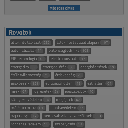
MÉG TÖBB CÍMKE →
Rovatok
áttekintő táblázat
áttekintő táblázat alapján
232
107
automatizálás
biztonságtechnika
14
102
EIB technológia
elektromos autó
43
17
energetika
energiaellátás
energiaforrások
57
30
19
épületvillamosság
érdekesség
21
29
eszközeink
európából jöttem
ezt láttam
151
12
61
hírek
jogi esetek
jogszabályok
67
54
10
környezetvédelem
megújulók
14
62
méréstechnika
munkavédelem
61
37
napenergia
nem csak villanyszerelőknek
17
119
robbanásvédelem
szabályozás
16
13