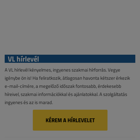
VL hírlevél
A VL hírlevél kényelmes, ingyenes szakmai hírforrás. Vegye
igénybe ön is! Ha feliratkozik, átlagosan havonta kétszer érkezik
e-mail-címére, a megelőző időszak fontosabb, érdekesebb
híreivel, szakmai információkkal és ajánlatokkal. A szolgáltatás
ingyenes és az is marad.
KÉREM A HÍRLEVELET