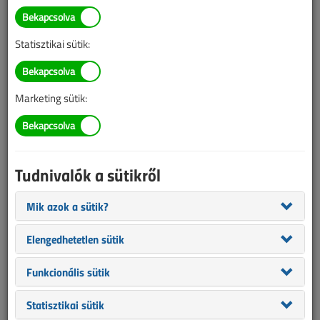
Dobozok és burkolatok
villamossági szereléshez
Statisztikai sütik:
2022. április 12. |
VL online |
4293 |
Marketing sütik:
Tudnivalók a sütikről
Mik azok a sütik?
Elengedhetetlen sütik
2022. április 1-jén megjelent magyar nyelven az MSZ EN IEC
Funkcionális sütik
60670-1:2022 Dobozok és burkolatok háztartási és hasonló
jellegű, rögzített villamos berendezések villamos szerelési
Statisztikai sütik