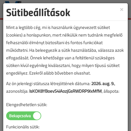
Sütibeállítások
×
Toggle
naviga
Mint a legtöbb cég, mi is használunk úgynevezett sütiket
(cookies) a honlapunkon, mert nélkülük nem tudnánk megfelelő
felhasználói élményt biztosítani és fontos funkciókat
működtetni. Ha beleegyezik a sütik használatába, válassza azok
elfogadását. Önnek lehetősége van a feltétlenül szükséges
sütiken kívül egyénileg kiválasztani, hogy milyen típusú sütiket
engedélyez. Ezekről alább bővebben olvashat.
Az ön jelenlegi státusza létrejöttének dátuma:
2026. aug. 9.
,
azonosítója:
lsKOK8YBoevS4iAozjGsRWDRP9IxMfM
, állapota:
Elengedhetetlen sütik:
Funkcionális sütik: