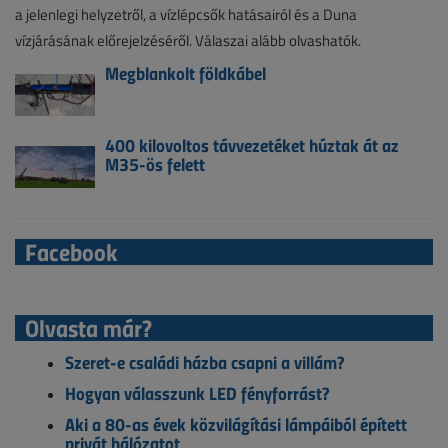
a jelenlegi helyzetről, a vízlépcsők hatásairól és a Duna
vízjárásának előrejelzéséről. Válaszai alább olvashatók.
Megblankolt földkábel
400 kilovoltos távvezetéket húztak át az
M35-ös felett
Facebook
Olvasta már?
Szeret-e családi házba csapni a villám?
Hogyan válasszunk LED fényforrást?
Aki a 80-as évek közvilágítási lámpáiból épített
privát hálózatot