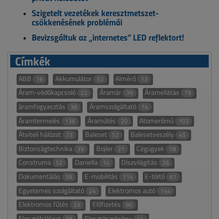
Szigetelt vezetékek keresztmetszet-
csökkenésének problémái
Bevizsgáltuk az „internetes” LED reflektort!
Címkék
ABB
Akkumulátor
Almérő
16
53
13
Áram-védőkapcsoló
Áramár
Áramellátás
22
39
79
áramfogyasztás
Áramszolgáltató
38
74
Áramtermelés
Áramütés
Atomerőmű
136
20
103
Átviteli hálózat
Baleset
Balesetveszély
73
52
45
Biztonságtechnika
Bojler
Cégügyek
39
21
18
Construma
Daniella
Díszvilágítás
52
14
26
Dokumentálás
E-mobilitás
E-töltő
58
114
61
Egyetemes szolgáltató
Elektromos autó
24
144
Elektromos fűtés
Előfizetés
33
96
Elosztóhálózat
Elosztószekrény
38
14