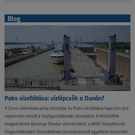
Blog
Paks vízellátása: vízlépcsők a Dunán?
A Duna rekordalacsony vízszintje és Paks vízellátása kapcsán újra
napirendre került a folyógazdálkodás témaköre. A Másfélfok
megkérdezte Baranya Sándor vízmérnököt, a BME Vízépítési és
Vízgazdálkodási Tanszékének tanszékvezető egyetemi docensét