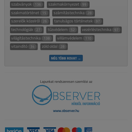
szabványok
szakmakörnyezet
136
99
szakmatörténet
számítástechnika
15
28
szerelők közelről
tanulságos történetek
26
97
technológiák
tűzvédelem
vezérléstechnika
27
52
97
világítástechnika
villámvédelem
138
110
vitaindító
zöld oldal
34
28
MÉG TÖBB ROVAT →
Lapunkat rendszeresen szemlézi az
www.observer.hu