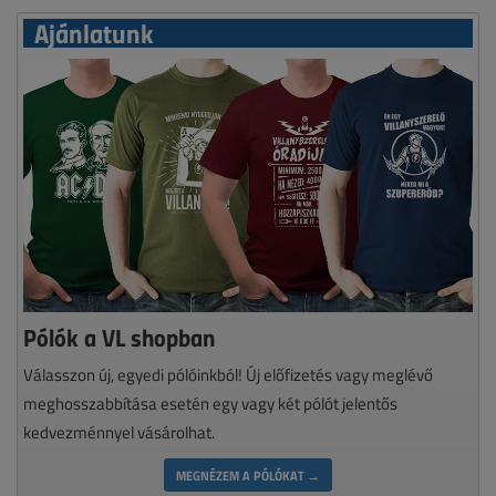
Ajánlatunk
Pólók a VL shopban
Válasszon új, egyedi pólóinkból! Új előfizetés vagy meglévő
meghosszabbítása esetén egy vagy két pólót jelentős
kedvezménnyel vásárolhat.
MEGNÉZEM A PÓLÓKAT →