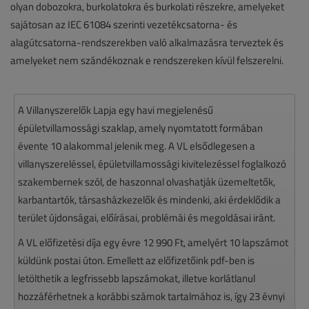
olyan dobozokra, burkolatokra és burkolati részekre, amelyeket
sajátosan az IEC 61084 szerinti vezetékcsatorna- és
alagútcsatorna-rendszerekben való alkalmazásra terveztek és
amelyeket nem szándékoznak e rendszereken kívül felszerelni.
A Villanyszerelők Lapja egy havi megjelenésű
épületvillamossági szaklap, amely nyomtatott formában
évente 10 alakommal jelenik meg. A VL elsődlegesen a
villanyszereléssel, épületvillamossági kivitelezéssel foglalkozó
szakembernek szól, de haszonnal olvashatják üzemeltetők,
karbantartók, társasházkezelők és mindenki, aki érdeklődik a
terület újdonságai, előírásai, problémái és megoldásai iránt.
A VL előfizetési díja egy évre 12 990 Ft, amelyért 10 lapszámot
küldünk postai úton. Emellett az előfizetőink pdf-ben is
letölthetik a legfrissebb lapszámokat, illetve korlátlanul
hozzáférhetnek a korábbi számok tartalmához is, így 23 évnyi