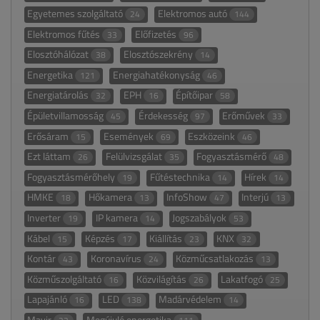
Egyetemes szolgáltató
Elektromos autó
24
144
Elektromos fűtés
Előfizetés
33
96
Elosztóhálózat
Elosztószekrény
38
14
Energetika
Energiahatékonyság
121
46
Energiatárolás
EPH
Építőipar
32
16
58
Épületvillamosság
Érdekesség
Erőművek
45
97
33
Erősáram
Események
Eszközeink
15
69
46
Ezt láttam
Felülvizsgálat
Fogyasztásmérő
26
35
48
Fogyasztásmérőhely
Fűtéstechnika
Hírek
19
14
14
HMKE
Hőkamera
InfoShow
Interjú
18
13
47
13
Inverter
IP kamera
Jogszabályok
19
14
53
Kábel
Képzés
Kiállítás
KNX
15
17
23
32
Kontár
Koronavírus
Közműcsatlakozás
43
24
13
Közműszolgáltató
Közvilágítás
Lakatfogó
16
26
25
Lapajánló
LED
Madárvédelem
16
138
14
Mavir
Megújuló energetika