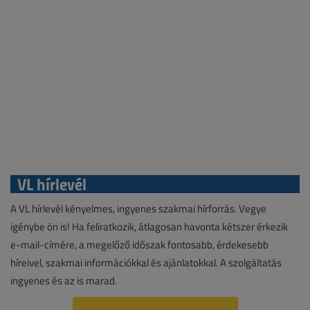
VL hírlevél
A VL hírlevél kényelmes, ingyenes szakmai hírforrás. Vegye
igénybe ön is! Ha feliratkozik, átlagosan havonta kétszer érkezik
e-mail-címére, a megelőző időszak fontosabb, érdekesebb
híreivel, szakmai információkkal és ajánlatokkal. A szolgáltatás
ingyenes és az is marad.