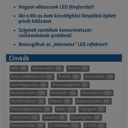
Hogyan válasszunk LED fényforrást?
Aki a 80-as évek közvilágítási lámpáiból épített
privát hálózatot
Szigetelt vezetékek keresztmetszet-
csökkenésének problémái
Bevizsgáltuk az „internetes” LED reflektort!
Címkék
ABB
Akkumulátor
Almérő
16
53
13
Áram-védőkapcsoló
Áramár
Áramellátás
22
39
79
áramfogyasztás
Áramszolgáltató
38
74
Áramtermelés
Áramütés
Atomerőmű
136
20
103
Átviteli hálózat
Baleset
Balesetveszély
73
52
45
Biztonságtechnika
Bojler
Cégügyek
39
21
18
Construma
Daniella
Díszvilágítás
52
14
26
Dokumentálás
E-mobilitás
E-töltő
58
114
61