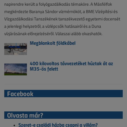
napirendre került a folyógazdálkodás témaköre. A Másfélfok
megkérdezte Baranya Sándor vízmérnököt, a BME Vízépítési és
Vízgazdálkodási Tanszékének tanszékvezető egyetemi docensét
a jelenlegi helyzetről, a vízlépcsők hatásairól és a Duna
vízjárásának előrejelzéséről. Válaszai alább olvashatók.
Megblankolt földkábel
400 kilovoltos távvezetéket húztak át az
M35-ös felett
Facebook
Olvasta már?
Szeret-e családi házba csapni a villám?