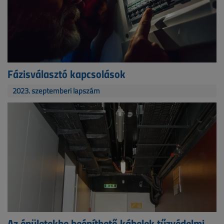
Fázisválasztó kapcsolások
2023. szeptemberi lapszám
Az épületekbe beépíthető kábelek tűzvédelmi