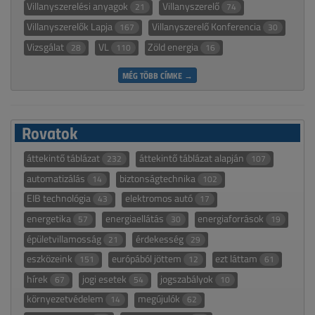
Villanyszerelési anyagok
Villanyszerelő
21
74
Villanyszerelők Lapja
Villanyszerelő Konferencia
167
30
Vizsgálat
VL
Zöld energia
28
110
16
MÉG TÖBB CÍMKE →
Rovatok
áttekintő táblázat
áttekintő táblázat alapján
232
107
automatizálás
biztonságtechnika
14
102
EIB technológia
elektromos autó
43
17
energetika
energiaellátás
energiaforrások
57
30
19
épületvillamosság
érdekesség
21
29
eszközeink
európából jöttem
ezt láttam
151
12
61
hírek
jogi esetek
jogszabályok
67
54
10
környezetvédelem
megújulók
14
62