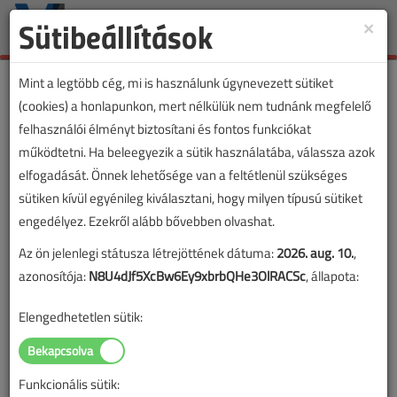
Sütibeállítások
×
Toggle
naviga
Mint a legtöbb cég, mi is használunk úgynevezett sütiket
(cookies) a honlapunkon, mert nélkülük nem tudnánk megfelelő
felhasználói élményt biztosítani és fontos funkciókat
Oszlopon kialakított
működtetni. Ha beleegyezik a sütik használatába, válassza azok
fogyasztásmérőhelyek
elfogadását. Önnek lehetősége van a feltétlenül szükséges
sütiken kívül egyénileg kiválasztani, hogy milyen típusú sütiket
problémái
engedélyez. Ezekről alább bővebben olvashat.
2023. szeptember 8. |
VL online |
2634 |
Az ön jelenlegi státusza létrejöttének dátuma:
2026. aug. 10.
,
azonosítója:
N8U4dJf5XcBw6Ey9xbrbQHe3OlRACSc
, állapota:
Elengedhetetlen sütik:
Funkcionális sütik: