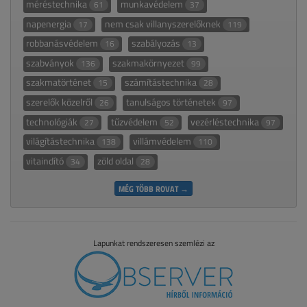
méréstechnika
munkavédelem
61
37
napenergia
nem csak villanyszerelőknek
17
119
robbanásvédelem
szabályozás
16
13
szabványok
szakmakörnyezet
136
99
szakmatörténet
számítástechnika
15
28
szerelők közelről
tanulságos történetek
26
97
technológiák
tűzvédelem
vezérléstechnika
27
52
97
világítástechnika
villámvédelem
138
110
vitaindító
zöld oldal
34
28
MÉG TÖBB ROVAT →
Lapunkat rendszeresen szemlézi az