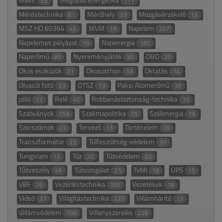
23
111
Méréstechnika
Mérőhely
Mozgásérzékelő
61
23
15
MSZ HD 60364
MVM
Napelem
45
19
207
Napelemes pályázat
Napenergia
18
180
Naperőmű
Nyereményjáték
OBO
85
30
20
Okos eszközök
Okosotthon
Oktatás
21
33
14
Olvasói fotó
OTSZ
Paksi Atomerőmű
33
13
30
póló
Relé
Robbanásbiztonság-technika
13
40
30
Szabványok
Szakmapolitika
Szélenergia
158
15
19
Szerszámok
Tervező
Történelem
23
13
15
Transzformátor
Túlfeszültség-védelem
23
37
Tungsram
Tűz
Tűzvédelem
13
20
83
Tűzveszély
Tűzvizsgálat
TvMI
UPS
49
21
18
15
VBF
Vezérléstechnika
Vezetékek
26
102
16
Videó
Világítástechnika
Villámhárító
21
220
13
Villámvédelem
Villanyszerelés
106
228