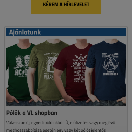
KÉREM A HÍRLEVELET
Ajánlatunk
Pólók a VL shopban
Válasszon új, egyedi pólóinkból! Új előfizetés vagy meglévő
meghosszabbítása esetén egy vagy két pólót jelentős