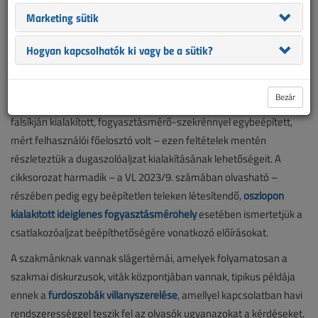
Marketing sütik
Hogyan kapcsolhatók ki vagy be a sütik?
Az
első részben
egy családi ház földre telepített fogyasztásmérő-
szekrényén keresztül vizsgáltuk a megbízói elvárás teljesítésének
Bezár
körülményeit.
Második cikk
példaesete egy családi ház külső
falsíkján kialakított, fogyasztásmérő-szekrénnyel egybeépített,
mért felhasználói főelosztó volt – ezen feltételek mentén
részleteztük a dugaszolóaljzat kialakításának lehetőségeit. A
cikksorozat harmadik – a VL 2023/9. számában olvasható –
részében pedig egy beépítetlen teleken létesítendő,
oszlopon
kialakított ideiglenes fogyasztásmérőhely
esetében ismertetjük a
csatlakozóaljzat beépíthetőségére vonatkozó előírásokat.
A szakmánknak vannak slágertémái, amelyek folyamatosan a
szakmai diskurzusok, viták központjában vannak, tipikus példája
ennek a
fürdőszobák villanyszerelése
, amellyel kapcsolatban havi
rendszerességgel teszik fel az olvasók ugyanazokat a kérdéseket,