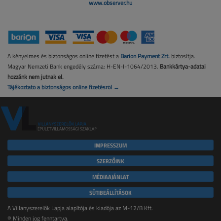
www.observer.hu
A kényelmes és biztonságos online fizetést a
Barion Payment Zrt.
biztosítja.
Magyar Nemzeti Bank engedély száma: H-EN-I-1064/2013.
Bankkártya-adatai
hozzánk nem jutnak el.
Tájékoztató a biztonságos online fizetésről →
IMPRESSZUM
SZERZŐINK
MÉDIAAJÁNLAT
SÜTIBEÁLLÍTÁSOK
A Villanyszerelők Lapja alapítója és kiadója az M-12/B Kft.
© Minden jog fenntartva.