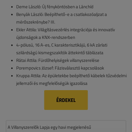
Deme László: Új fényköntösben a Lánchíd
Benyák László: Beépíthető-e a csatlakozóaljzat a
mérőszekrénybe? III.
Ekler Attila: Világításvezérlés integrációja és innovatív
újdonságok a KNX-rendszerben
4-pólusú, 16 A-es, C karakterisztikájú, 6 kA zárlati
szilárdságú kismegszakítók áttekintő táblázata
Rátai Attila: Fürdőhelyiségek villanyszerelése
Porempovics József: Fázisválasztó kapcsolások
Kruppa Attila: Az épületekbe beépíthető kábelek tűzvédelmi
jellemzői és megfelelőségük igazolása
ÉRDEKEL
A Villanyszerelők Lapja egy havi megjelenésű