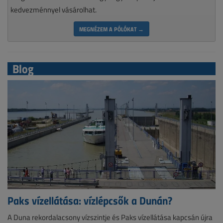
kedvezménnyel vásárolhat.
MEGNÉZEM A PÓLÓKAT →
Blog
Paks vízellátása: vízlépcsők a Dunán?
A Duna rekordalacsony vízszintje és Paks vízellátása kapcsán újra