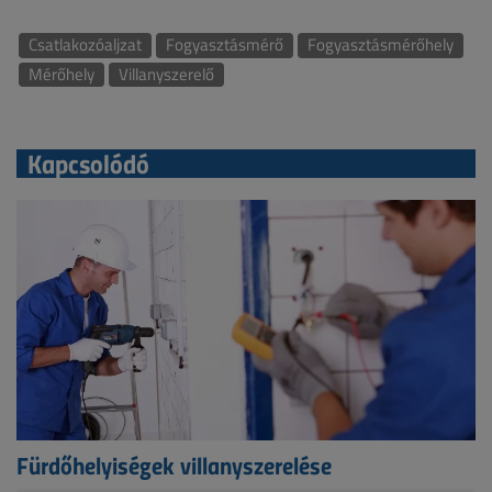
Csatlakozóaljzat
Fogyasztásmérő
Fogyasztásmérőhely
Mérőhely
Villanyszerelő
Kapcsolódó
Fürdőhelyiségek villanyszerelése