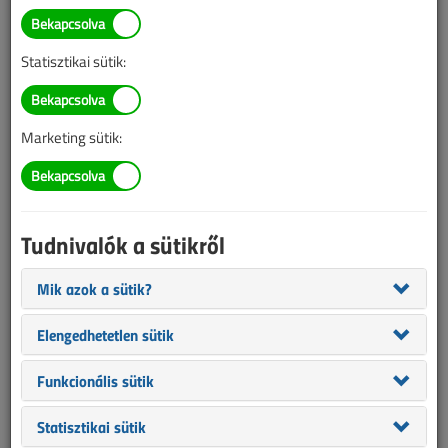
Statisztikai sütik:
Még áprilisban kezdtünk a tárgyalásába annak a problémakörnek,
Marketing sütik:
amit egy látszólag egyszerű megrendelői kérés, egy
dugaszolóaljzat mérőszekrénybe való utólagos beépíthetősége
jelent. Nem jelentkeznénk immáron a harmadik cikkel ebben a
körben, ha nem lenne számos buktatója a megvalósíthatóságnak.
Tudnivalók a sütikről
Mik azok a sütik?
Elengedhetetlen sütik
Funkcionális sütik
Statisztikai sütik