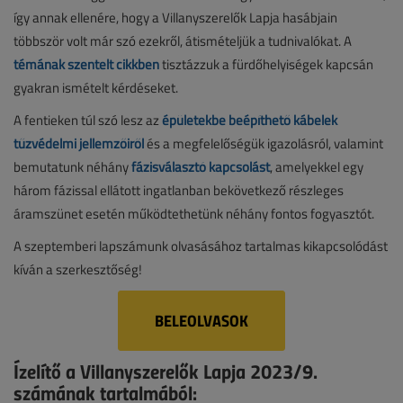
így annak ellenére, hogy a Villanyszerelők Lapja hasábjain
többször volt már szó ezekről, átismételjük a tudnivalókat. A
témának szentelt cikkben
tisztázzuk a fürdőhelyiségek kapcsán
gyakran ismételt kérdéseket.
A fentieken túl szó lesz az
épületekbe beépíthető kábelek
tűzvédelmi jellemzőiről
és a megfelelőségük igazolásról, valamint
bemutatunk néhány
fázisválasztó kapcsolást
, amelyekkel egy
három fázissal ellátott ingatlanban bekövetkező részleges
áramszünet esetén működtethetünk néhány fontos fogyasztót.
A szeptemberi lapszámunk olvasásához tartalmas kikapcsolódást
kíván a szerkesztőség!
BELEOLVASOK
Ízelítő a Villanyszerelők Lapja 2023/9.
számának tartalmából: