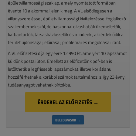
épületvillamossági szaklap, amely nyomtatott formában
évente 10 alakommal jelenik meg. A VL elsődlegesen a
villanyszereléssel, épületvillamossági kivitelezéssel foglalkozó
szakembernek szól, de haszonnal olvashatják üzemeltetők,
karbantartók, társasházkezelők és mindenki, aki érdeklődik a
terület újdonságai, előírásai, problémái és megoldásai iránt.
A VL előfizetési díja egy évre 12 990 Ft, amelyért 10 lapszámot
küldünk postai úton. Emellett az előfizetőink pdf-ben is
letölthetik a legfrissebb lapszámokat, illetve korlátlanul
hozzáférhetnek a korábbi számok tartalmához is, így 23 évnyi
tudásanyagot vehetnek bírtokba.
ÉRDEKEL AZ ELŐFIZETÉS →
BELEOLVASOK →