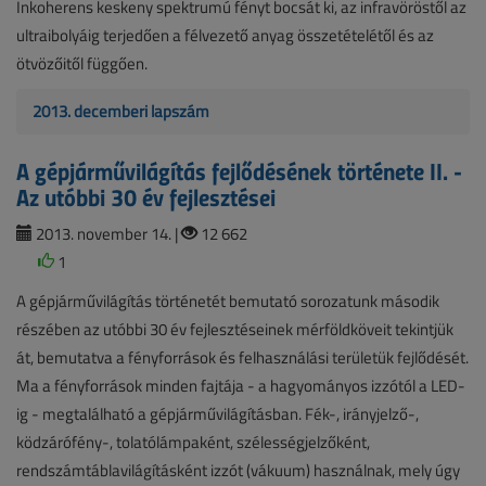
Inkoherens keskeny spektrumú fényt bocsát ki, az infravöröstől az
ultraibolyáig terjedően a félvezető anyag összetételétől és az
ötvözőitől függően.
2013. decemberi lapszám
A gépjárművilágítás fejlődésének története II. -
Az utóbbi 30 év fejlesztései
2013. november 14. |
12 662
1
A gépjárművilágítás történetét bemutató sorozatunk második
részében az utóbbi 30 év fejlesztéseinek mérföldköveit tekintjük
át, bemutatva a fényforrások és felhasználási területük fejlődését.
Ma a fényforrások minden fajtája - a hagyományos izzótól a LED-
ig - megtalálható a gépjárművilágításban. Fék-, irányjelző-,
ködzárófény-, tolatólámpaként, szélességjelzőként,
rendszámtáblavilágításként izzót (vákuum) használnak, mely úgy