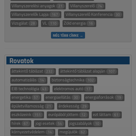
Villanyszerelési anyagok
Villanyszerelő
21
74
Villanyszerelők Lapja
Villanyszerelő Konferencia
167
30
Vizsgálat
VL
Zöld energia
28
110
16
MÉG TÖBB CÍMKE →
Rovatok
áttekintő táblázat
áttekintő táblázat alapján
232
107
automatizálás
biztonságtechnika
14
102
EIB technológia
elektromos autó
43
17
energetika
energiaellátás
energiaforrások
57
30
19
épületvillamosság
érdekesség
21
29
eszközeink
európából jöttem
ezt láttam
151
12
61
hírek
jogi esetek
jogszabályok
67
54
10
környezetvédelem
megújulók
14
62