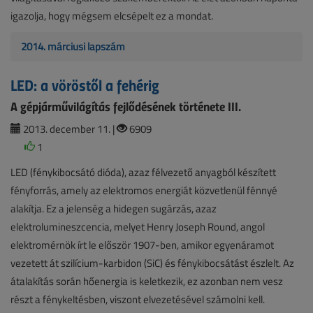
igazolja, hogy mégsem elcsépelt ez a mondat.
2014. márciusi lapszám
LED: a vöröstől a fehérig
A gépjárművilágítás fejlődésének története III.
2013. december 11. |
6909
1
LED (fénykibocsátó dióda), azaz félvezető anyagból készített
fényforrás, amely az elektromos energiát közvetlenül fénnyé
alakítja. Ez a jelenség a hidegen sugárzás, azaz
elektrolumineszcencia, melyet Henry Joseph Round, angol
elektromérnök írt le először 1907-ben, amikor egyenáramot
vezetett át szilícium-karbidon (SiC) és fénykibocsátást észlelt. Az
átalakítás során hőenergia is keletkezik, ez azonban nem vesz
részt a fénykeltésben, viszont elvezetésével számolni kell.