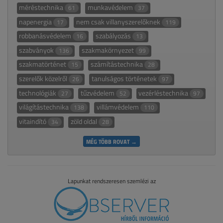
méréstechnika
munkavédelem
61
37
napenergia
nem csak villanyszerelőknek
17
119
robbanásvédelem
szabályozás
16
13
szabványok
szakmakörnyezet
136
99
szakmatörténet
számítástechnika
15
28
szerelők közelről
tanulságos történetek
26
97
technológiák
tűzvédelem
vezérléstechnika
27
52
97
világítástechnika
villámvédelem
138
110
vitaindító
zöld oldal
34
28
MÉG TÖBB ROVAT →
Lapunkat rendszeresen szemlézi az