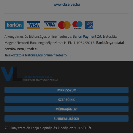
www.observer.hu
A kényelmes és biztonságos online fizetést a
Barion Payment Zrt.
biztosítja.
Magyar Nemzeti Bank engedély száma: H-EN-I-1064/2013.
Bankkártya-adatai
hozzánk nem jutnak el.
Tájékoztató a biztonságos online fizetésről →
IMPRESSZUM
SZERZŐINK
MÉDIAAJÁNLAT
SÜTIBEÁLLÍTÁSOK
A Villanyszerelők Lapja alapítója és kiadója az M-12/B Kft.