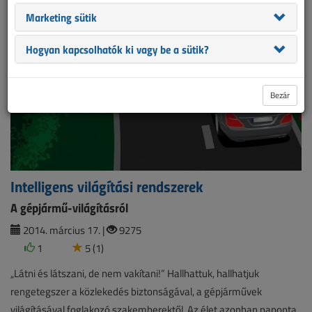
Marketing sütik
Hogyan kapcsolhatók ki vagy be a sütik?
Bezár
Intelligens világítási rendszerek
A gépjármű-világításról
2014. március 17. |
9275
1
5 (1)
„Látni és látszani, de nem vakítani!” Hallhattuk, hallhatjuk
rengetegszer a közlekedés biztonságával, a gépjárművek
világításával foglakozó szakemberektől. Az élet azonban naponta