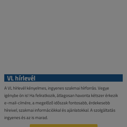
VL hírlevél
A VL hírlevél kényelmes, ingyenes szakmai hírforrás. Vegye
igénybe ön is! Ha feliratkozik, átlagosan havonta kétszer érkezik
e-mail-címére, a megelőző időszak fontosabb, érdekesebb
híreivel, szakmai információkkal és ajánlatokkal. A szolgáltatás
ingyenes és az is marad.