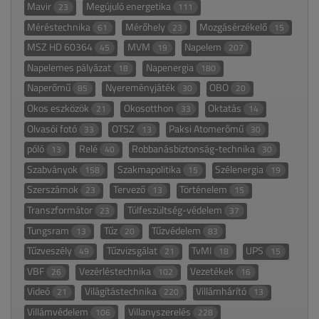
Mavir
Megújuló energetika
23
111
Méréstechnika
Mérőhely
Mozgásérzékelő
61
23
15
MSZ HD 60364
MVM
Napelem
45
19
207
Napelemes pályázat
Napenergia
18
180
Naperőmű
Nyereményjáték
OBO
85
30
20
Okos eszközök
Okosotthon
Oktatás
21
33
14
Olvasói fotó
OTSZ
Paksi Atomerőmű
33
13
30
póló
Relé
Robbanásbiztonság-technika
13
40
30
Szabványok
Szakmapolitika
Szélenergia
158
15
19
Szerszámok
Tervező
Történelem
23
13
15
Transzformátor
Túlfeszültség-védelem
23
37
Tungsram
Tűz
Tűzvédelem
13
20
83
Tűzveszély
Tűzvizsgálat
TvMI
UPS
49
21
18
15
VBF
Vezérléstechnika
Vezetékek
26
102
16
Videó
Világítástechnika
Villámhárító
21
220
13
Villámvédelem
Villanyszerelés
106
228