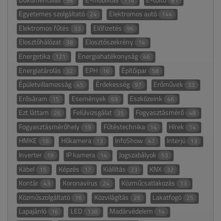
58
114
61
Egyetemes szolgáltató
Elektromos autó
24
144
Elektromos fűtés
Előfizetés
33
96
Elosztóhálózat
Elosztószekrény
38
14
Energetika
Energiahatékonyság
121
46
Energiatárolás
EPH
Építőipar
32
16
58
Épületvillamosság
Érdekesség
Erőművek
45
97
33
Erősáram
Események
Eszközeink
15
69
46
Ezt láttam
Felülvizsgálat
Fogyasztásmérő
26
35
48
Fogyasztásmérőhely
Fűtéstechnika
Hírek
19
14
14
HMKE
Hőkamera
InfoShow
Interjú
18
13
47
13
Inverter
IP kamera
Jogszabályok
19
14
53
Kábel
Képzés
Kiállítás
KNX
15
17
23
32
Kontár
Koronavírus
Közműcsatlakozás
43
24
13
Közműszolgáltató
Közvilágítás
Lakatfogó
16
26
25
Lapajánló
LED
Madárvédelem
16
138
14