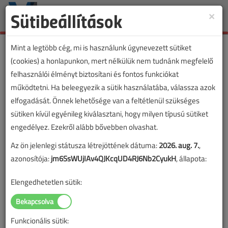
Sütibeállítások
×
Toggle
naviga
Mint a legtöbb cég, mi is használunk úgynevezett sütiket
(cookies) a honlapunkon, mert nélkülük nem tudnánk megfelelő
felhasználói élményt biztosítani és fontos funkciókat
működtetni. Ha beleegyezik a sütik használatába, válassza azok
elfogadását. Önnek lehetősége van a feltétlenül szükséges
sütiken kívül egyénileg kiválasztani, hogy milyen típusú sütiket
engedélyez. Ezekről alább bővebben olvashat.
Az ön jelenlegi státusza létrejöttének dátuma:
2026. aug. 7.
,
azonosítója:
jm6SsWUjIAv4QJKcqUD4RJ6Nb2CyukH
, állapota:
Elengedhetetlen sütik:
Funkcionális sütik: