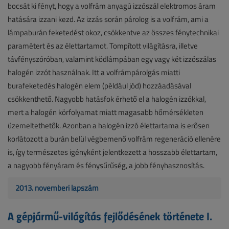
bocsát ki fényt, hogy a volfrám anyagú izzószál elektromos áram
hatására izzani kezd. Az izzás során párolog is a volfrám, ami a
lámpaburán feketedést okoz, csökkentve az összes fénytechnikai
paramétert és az élettartamot. Tompított világításra, illetve
távfényszóróban, valamint ködlámpában egy vagy két izzószálas
halogén izzót használnak. Itt a volfrámpárolgás miatti
burafeketedés halogén elem (például jód) hozzáadásával
csökkenthető. Nagyobb hatásfok érhető el a halogén izzókkal,
mert a halogén körfolyamat miatt magasabb hőmérsékleten
üzemeltethetők. Azonban a halogén izzó élettartama is erősen
korlátozott a burán belül végbemenő volfrám regeneráció ellenére
is, így természetes igényként jelentkezett a hosszabb élettartam,
a nagyobb fényáram és fénysűrűség, a jobb fényhasznosítás.
2013. novemberi lapszám
A gépjármű-világítás fejlődésének története I.