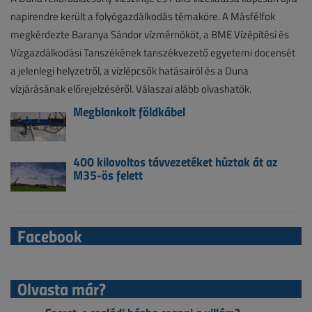
napirendre került a folyógazdálkodás témaköre. A Másfélfok
megkérdezte Baranya Sándor vízmérnököt, a BME Vízépítési és
Vízgazdálkodási Tanszékének tanszékvezető egyetemi docensét
a jelenlegi helyzetről, a vízlépcsők hatásairól és a Duna
vízjárásának előrejelzéséről. Válaszai alább olvashatók.
Megblankolt földkábel
400 kilovoltos távvezetéket húztak át az
M35-ös felett
Facebook
Olvasta már?