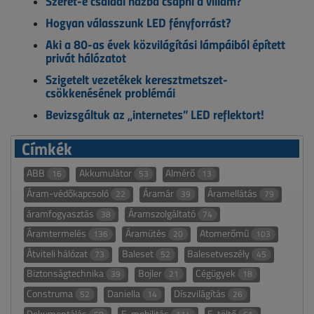
Szeret-e családi házba csapni a villám?
Hogyan válasszunk LED fényforrást?
Aki a 80-as évek közvilágítási lámpáiból épített
privát hálózatot
Szigetelt vezetékek keresztmetszet-
csökkenésének problémái
Bevizsgáltuk az „internetes” LED reflektort!
Címkék
ABB
Akkumulátor
Almérő
16
53
13
Áram-védőkapcsoló
Áramár
Áramellátás
22
39
79
áramfogyasztás
Áramszolgáltató
38
74
Áramtermelés
Áramütés
Atomerőmű
136
20
103
Átviteli hálózat
Baleset
Balesetveszély
73
52
45
Biztonságtechnika
Bojler
Cégügyek
39
21
18
Construma
Daniella
Díszvilágítás
52
14
26
Dokumentálás
E-mobilitás
E-töltő