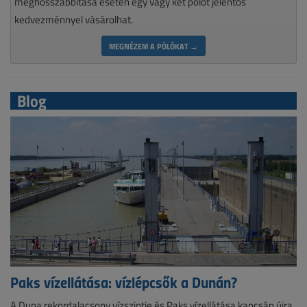
meghosszabbítása esetén egy vagy két pólót jelentős
kedvezménnyel vásárolhat.
MEGNÉZEM A PÓLÓKAT →
Blog
Paks vízellátása: vízlépcsők a Dunán?
A Duna rekordalacsony vízszintje és Paks vízellátása kapcsán újra