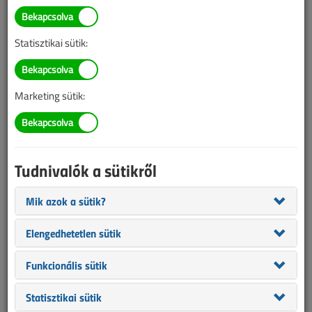
Laász János
világítástechnikai szakmérnök
Statisztikai sütik:
SZERZŐK LISTÁJA
Marketing sütik:
1470 |
|
Laász János cikkei
Tudnivalók a sütikről
Mik azok a sütik?
Elengedhetetlen sütik
Funkcionális sütik
Statisztikai sütik