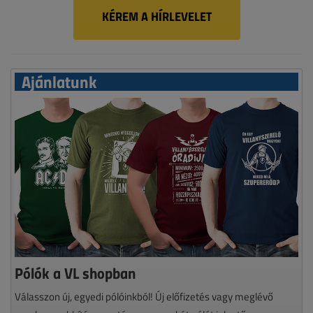
KÉREM A HÍRLEVELET
Ajánlatunk
Pólók a VL shopban
Válasszon új, egyedi pólóinkból! Új előfizetés vagy meglévő