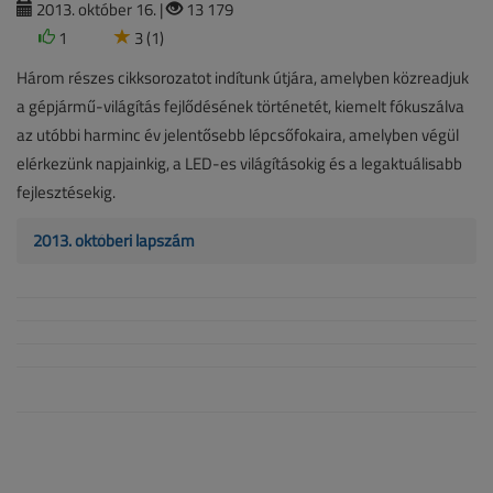
2013. október 16. |
13 179
1
3 (1)
Három részes cikksorozatot indítunk útjára, amelyben közreadjuk
a gépjármű-világítás fejlődésének történetét, kiemelt fókuszálva
az utóbbi harminc év jelentősebb lépcsőfokaira, amelyben végül
elérkezünk napjainkig, a LED-es világításokig és a legaktuálisabb
fejlesztésekig.
2013. októberi lapszám