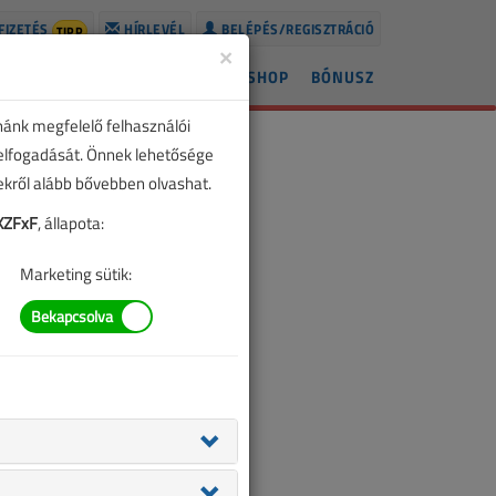
FIZETÉS
HÍRLEVÉL
BELÉPÉS/REGISZTRÁCIÓ
TIPP
×
ÍREK
LAPSZÁMOK
BLOG
SHOP
BÓNUSZ
nánk megfelelő felhasználói
 elfogadását. Önnek lehetősége
zekről alább bővebben olvashat.
XZFxF
, állapota:
Marketing sütik: