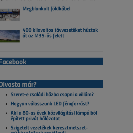
Megblankolt földkábel
400 kilovoltos távvezetéket húztak
át az M35-ös felett
Facebook
Olvasta már?
Szeret-e családi házba csapni a villám?
Hogyan válasszunk LED fényforrást?
Aki a 80-as évek közvilágítási lámpáiból
épített privát hálózatot
Szigetelt vezetékek keresztmetszet-