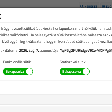
KERESÉS
ELŐ
k
H
unk úgynevezett sütiket (cookies) a honlapunkon, mert nélkülük nem tud
kciókat működtetni. Ha beleegyezik a sütik használatába, válassza azok
n kívül egyénileg kiválasztani, hogy milyen típusú sütiket engedélyez. E
tének dátuma:
2026. aug. 7.
, azonosítója:
YajF6yj2PU9hdgvV9CwMXlFPgS
Funkcionális sütik:
Statisztikai sütik:
SZERZŐK LISTÁJA