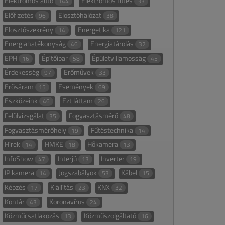
Elektromos autó
Elektromos fűtés
144
33
Előfizetés
Elosztóhálózat
96
38
Elosztószekrény
Energetika
14
121
Energiahatékonyság
Energiatárolás
46
32
EPH
Építőipar
Épületvillamosság
16
58
45
Érdekesség
Erőművek
97
33
Erősáram
Események
15
69
Eszközeink
Ezt láttam
46
26
Felülvizsgálat
Fogyasztásmérő
35
48
Fogyasztásmérőhely
Fűtéstechnika
19
14
Hírek
HMKE
Hőkamera
14
18
13
InfoShow
Interjú
Inverter
47
13
19
IP kamera
Jogszabályok
Kábel
14
53
15
Képzés
Kiállítás
KNX
17
23
32
Kontár
Koronavírus
43
24
Közműcsatlakozás
Közműszolgáltató
13
16