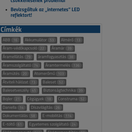
csökkenésének problémái
Bevizsgáltuk az „internetes” LED
reflektort!
Címkék
ABB
Akkumulátor
Almérő
16
53
13
Áram-védőkapcsoló
Áramár
22
39
Áramellátás
áramfogyasztás
79
38
Áramszolgáltató
Áramtermelés
74
136
Áramütés
Atomerőmű
20
103
Átviteli hálózat
Baleset
73
52
Balesetveszély
Biztonságtechnika
45
39
Bojler
Cégügyek
Construma
21
18
52
Daniella
Díszvilágítás
14
26
Dokumentálás
E-mobilitás
58
114
E-töltő
Egyetemes szolgáltató
61
24