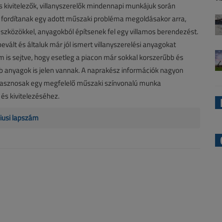
 kivitelezők, villanyszerelők mindennapi munkájuk során
 fordítanak egy adott műszaki probléma megoldásakor arra,
szközökkel, anyagokból építsenek fel egy villamos berendezést.
bevált és általuk már jól ismert villanyszerelési anyagokat
m is sejtve, hogy esetleg a piacon már sokkal korszerűbb és
 anyagok is jelen vannak. A naprakész információk nagyon
hasznosak egy megfelelő műszaki színvonalú munka
és kivitelezéséhez.
iusi lapszám