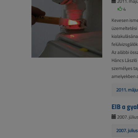
2011. máju
4
Kevesen ismer
üzemeltetési
kialakulásána
felülvizsgáló
Az alábbi öss
Háncs László 
személyes tap
amelyekben a
2011. máju
EIB a gyak
2007. július
2007. júli