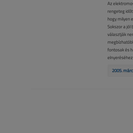
Az elektromos
rengeteg időt
hogy milyen e
Sokszor a jól 
választják ne
megbízhatóbb
fontosak és 
elnyeréséhez 
2005. márc