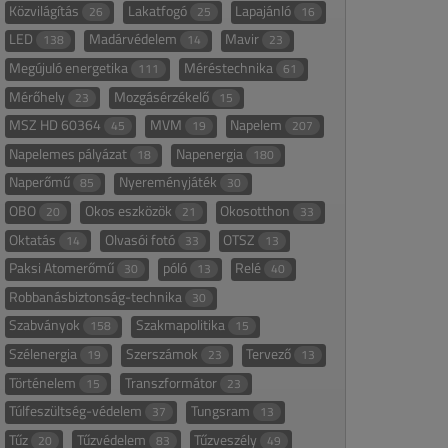
Közvilágítás
Lakatfogó
Lapajánló
26
25
16
LED
Madárvédelem
Mavir
138
14
23
Megújuló energetika
Méréstechnika
111
61
Mérőhely
Mozgásérzékelő
23
15
MSZ HD 60364
MVM
Napelem
45
19
207
Napelemes pályázat
Napenergia
18
180
Naperőmű
Nyereményjáték
85
30
OBO
Okos eszközök
Okosotthon
20
21
33
Oktatás
Olvasói fotó
OTSZ
14
33
13
Paksi Atomerőmű
póló
Relé
30
13
40
Robbanásbiztonság-technika
30
Szabványok
Szakmapolitika
158
15
Szélenergia
Szerszámok
Tervező
19
23
13
Történelem
Transzformátor
15
23
Túlfeszültség-védelem
Tungsram
37
13
Tűz
Tűzvédelem
Tűzveszély
20
83
49