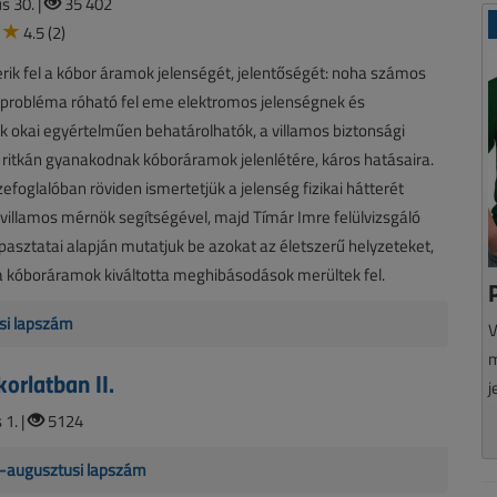
s 30. |
35 402
4.5 (2)
ik fel a kóbor áramok jelenségét, jelentőségét: noha számos
 probléma róható fel eme elektromos jelenségnek és
k okai egyértelműen behatárolhatók, a villamos biztonsági
k ritkán gyanakodnak kóboráramok jelenlétére, káros hatásaira.
zefoglalóban röviden ismertetjük a jelenség fizikai hátterét
villamos mérnök segítségével, majd Tímár Imre felülvizsgáló
asztatai alapján mutatjuk be azokat az életszerű helyzeteket,
 kóboráramok kiváltotta meghibásodások merültek fel.
si lapszám
V
m
orlatban II.
j
 1. |
5124
us-augusztusi lapszám