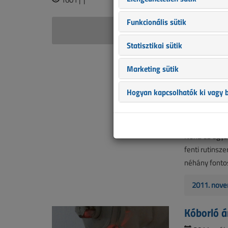
Funkcionális sütik
Háncs 
Statisztikai sütik
Kisfeszül
Marketing sütik
2011. nove
Hogyan kapcsolhatók ki vagy b
4
Valószínűleg 
villamos elos
Noha ez egysz
fenti rutinsz
néhány fonto
2011. nove
Kóborló 