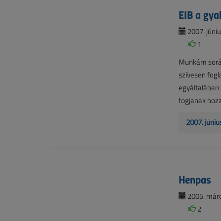
EIB a gya
2007. júniu
1
Munkám során 
szívesen fogl
egyáltalában 
fogjanak hozzá
2007. júniu
Henpas
2005. márci
2