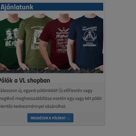
Ajánlatunk
Pólók a VL shopban
álasszon új, egyedi pólóinkból! Új előfizetés vagy
eglévő meghosszabbítása esetén egy vagy két pólót
elentős kedvezménnyel vásárolhat.
MEGNÉZEM A PÓLÓKAT →