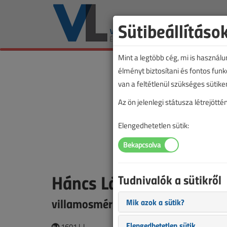
Sütibeállításo
Mint a legtöbb cég, mi is használ
élményt biztosítani és fontos fun
van a feltétlenül szükséges sütike
Az ön jelenlegi státusza létrejöt
Elengedhetetlen sütik:
Háncs László
Tudnivalók a sütikről
villamosmérnök
Mik azok a sütik?
Elengedhetetlen sütik
1601 |
|