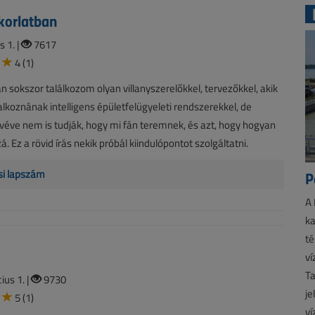
korlatban
s 1. |
7617
4 (1)
sokszor találkozom olyan villanyszerelőkkel, tervezőkkel, akik
alkoznának intelligens épületfelügyeleti rendszerekkel, de
véve nem is tudják, hogy mi fán teremnek, és azt, hogy hogyan
. Ez a rövid írás nekik próbál kiindulópontot szolgáltatni.
P
si lapszám
A 
ka
té
ví
Ta
us 1. |
9730
je
5 (1)
ví