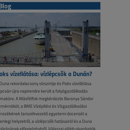
Blog
aks vízellátása: vízlépcsők a Dunán?
Duna rekordalacsony vízszintje és Paks vízellátása
pcsán újra napirendre került a folyógazdálkodás
maköre. A Másfélfok megkérdezte Baranya Sándor
zmérnököt, a BME Vízépítési és Vízgazdálkodási
nszékének tanszékvezető egyetemi docensét a
lenlegi helyzetről, a vízlépcsők hatásairól és a Duna
zjárásának előrejelzéséről. Válaszai alább olvashatók.