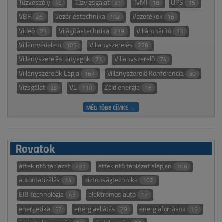
Tűzveszély
Tűzvizsgálat
TvMI
UPS
49
21
18
15
VBF
Vezérléstechnika
Vezetékek
26
102
16
Videó
Világítástechnika
Villámhárító
21
219
13
Villámvédelem
Villanyszerelés
105
228
Villanyszerelési anyagok
Villanyszerelő
21
74
Villanyszerelők Lapja
Villanyszerelő Konferencia
167
30
Vizsgálat
VL
Zöld energia
28
110
16
MÉG TÖBB CÍMKE →
Rovatok
áttekintő táblázat
áttekintő táblázat alapján
231
106
automatizálás
biztonságtechnika
14
102
EIB technológia
elektromos autó
43
17
energetika
energiaellátás
energiaforrások
57
29
19