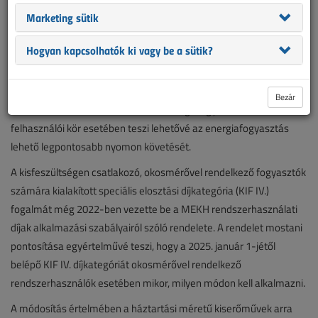
szabályairól szóló 10/2016. (XI. 14.) MEKH rendeletét. A
Marketing sütik
szabályozás pontosítja az okosmérővel rendelkező fogyasztók
idősoros elszámolását lehetővé tévő részletszabályokat, továbbá
Hogyan kapcsolhatók ki vagy be a sütik?
elősegíti, hogy az elosztók rugalmasabb időkeretben biztosítsák a
külön mért bojlerek vezérlését.
Bezár
Az okosmérők által biztosított technológia egyre szélesebb
felhasználói kör esetében teszi lehetővé az energiafogyasztás
lehető legpontosabb nyomon követését.
A kisfeszültségen csatlakozó, okosmérővel rendelkező fogyasztók
számára kialakított speciális elosztási díjkategória (KIF IV.)
fogalmát még 2022-ben vezette be a MEKH rendszerhasználati
díjak alkalmazási szabályairól szóló rendelete. A rendelet mostani
pontosítása egyértelművé teszi, hogy a 2025. január 1-jétől
belépő KIF IV. díjkategóriát okosmérővel rendelkező
rendszerhasználók esetében mikor, milyen módon kell alkalmazni.
A módosítás értelmében a háztartási méretű kiserőművek arra