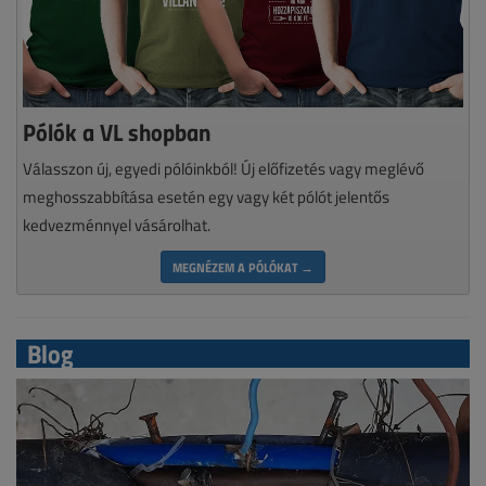
Pólók a VL shopban
Válasszon új, egyedi pólóinkból! Új előfizetés vagy meglévő
meghosszabbítása esetén egy vagy két pólót jelentős
kedvezménnyel vásárolhat.
MEGNÉZEM A PÓLÓKAT →
Blog