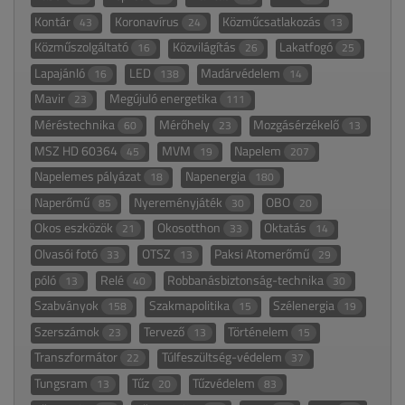
Kontár
Koronavírus
Közműcsatlakozás
43
24
13
Közműszolgáltató
Közvilágítás
Lakatfogó
16
26
25
Lapajánló
LED
Madárvédelem
16
138
14
Mavir
Megújuló energetika
23
111
Méréstechnika
Mérőhely
Mozgásérzékelő
60
23
13
MSZ HD 60364
MVM
Napelem
45
19
207
Napelemes pályázat
Napenergia
18
180
Naperőmű
Nyereményjáték
OBO
85
30
20
Okos eszközök
Okosotthon
Oktatás
21
33
14
Olvasói fotó
OTSZ
Paksi Atomerőmű
33
13
29
póló
Relé
Robbanásbiztonság-technika
13
40
30
Szabványok
Szakmapolitika
Szélenergia
158
15
19
Szerszámok
Tervező
Történelem
23
13
15
Transzformátor
Túlfeszültség-védelem
22
37
Tungsram
Tűz
Tűzvédelem
13
20
83