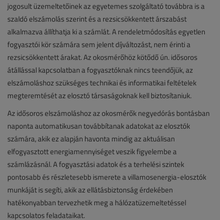
jogosult üzemeltetőinek az egyetemes szolgáltató továbbra is a
szaldó elszámolás szerint és a rezsicsökkentett árszabást
alkalmazva állíthatja ki a számlát. A rendeletmódosítás egyetlen
fogyasztói kör számára sem jelent díjváltozást, nem érinti a
rezsicsökkentett árakat. Az okosmérőhöz kötődő ún. idősoros
átállással kapcsolatban a fogyasztóknak nincs teendőjük, az
elszámoláshoz szükséges technikai és informatikai feltételek
megteremtését az elosztó társaságoknak kell biztosítaniuk.
Az idősoros elszámoláshoz az okosmérők negyedórás bontásban
naponta automatikusan továbbítanak adatokat az elosztók
számára, akik ez alapján havonta mindig az aktuálisan
elfogyasztott energiamennyiséget veszik figyelembe a
számlázásnál. A fogyasztási adatok és a terhelési szintek
pontosabb és részletesebb ismerete a villamosenergia-elosztók
munkáját is segíti, akik az ellátásbiztonság érdekében
hatékonyabban tervezhetik meg a hálózatüzemeltetéssel
kapcsolatos feladataikat.