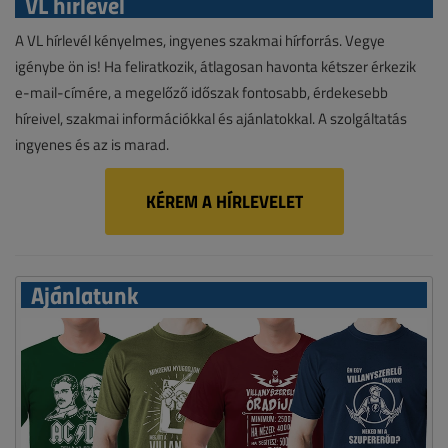
VL hírlevél
A VL hírlevél kényelmes, ingyenes szakmai hírforrás. Vegye
igénybe ön is! Ha feliratkozik, átlagosan havonta kétszer érkezik
e-mail-címére, a megelőző időszak fontosabb, érdekesebb
híreivel, szakmai információkkal és ajánlatokkal. A szolgáltatás
ingyenes és az is marad.
KÉREM A HÍRLEVELET
Ajánlatunk