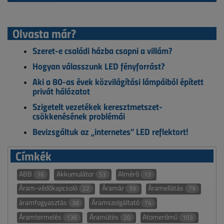
Olvasta már?
Szeret-e családi házba csapni a villám?
Hogyan válasszunk LED fényforrást?
Aki a 80-as évek közvilágítási lámpáiból épített
privát hálózatot
Szigetelt vezetékek keresztmetszet-
csökkenésének problémái
Bevizsgáltuk az „internetes” LED reflektort!
Címkék
ABB
Akkumulátor
Almérő
16
53
13
Áram-védőkapcsoló
Áramár
Áramellátás
22
39
79
áramfogyasztás
Áramszolgáltató
38
74
Áramtermelés
Áramütés
Atomerőmű
136
20
103