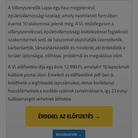
A Villanyszerelők Lapja egy havi megjelenésű
épületvillamossági szaklap, amely nyomtatott formában
évente 10 alakommal jelenik meg. A VL elsődlegesen a
villanyszereléssel, épületvillamossági kivitelezéssel foglalkozó
szakembernek szól, de haszonnal olvashatják üzemeltetők,
karbantartók, társasházkezelők és mindenki, aki érdeklődik a
terület újdonságai, előírásai, problémái és megoldásai iránt.
A VL előfizetési díja egy évre 12 990 Ft, amelyért 10 lapszámot
küldünk postai úton. Emellett az előfizetőink pdf-ben is
letölthetik a legfrissebb lapszámokat, illetve korlátlanul
hozzáférhetnek a korábbi számok tartalmához is, így 23 évnyi
tudásanyagot vehetnek bírtokba.
ÉRDEKEL AZ ELŐFIZETÉS →
BELEOLVASOK →