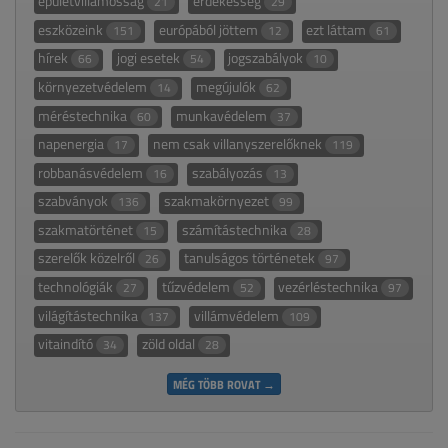
épületvillamosság
érdekesség
21
29
eszközeink
európából jöttem
ezt láttam
151
12
61
hírek
jogi esetek
jogszabályok
66
54
10
környezetvédelem
megújulók
14
62
méréstechnika
munkavédelem
60
37
napenergia
nem csak villanyszerelőknek
17
119
robbanásvédelem
szabályozás
16
13
szabványok
szakmakörnyezet
136
99
szakmatörténet
számítástechnika
15
28
szerelők közelről
tanulságos történetek
26
97
technológiák
tűzvédelem
vezérléstechnika
27
52
97
világítástechnika
villámvédelem
137
109
vitaindító
zöld oldal
34
28
MÉG TÖBB ROVAT →