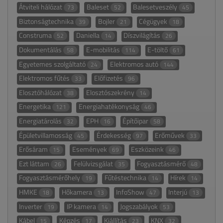
Átviteli hálózat
Baleset
Balesetveszély
73
52
45
Biztonságtechnika
Bojler
Cégügyek
39
21
18
Construma
Daniella
Díszvilágítás
52
14
26
Dokumentálás
E-mobilitás
E-töltő
58
114
61
Egyetemes szolgáltató
Elektromos autó
24
144
Elektromos fűtés
Előfizetés
33
96
Elosztóhálózat
Elosztószekrény
38
14
Energetika
Energiahatékonyság
121
46
Energiatárolás
EPH
Építőipar
32
16
58
Épületvillamosság
Érdekesség
Erőművek
45
97
33
Erősáram
Események
Eszközeink
15
69
46
Ezt láttam
Felülvizsgálat
Fogyasztásmérő
26
35
48
Fogyasztásmérőhely
Fűtéstechnika
Hírek
19
14
14
HMKE
Hőkamera
InfoShow
Interjú
18
13
47
13
Inverter
IP kamera
Jogszabályok
19
14
53
Kábel
Képzés
Kiállítás
KNX
15
17
23
32