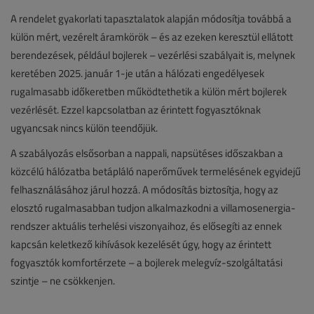
A rendelet gyakorlati tapasztalatok alapján módosítja továbbá a
külön mért, vezérelt áramkörök – és az ezeken keresztül ellátott
berendezések, például bojlerek – vezérlési szabályait is, melynek
keretében 2025. január 1-je után a hálózati engedélyesek
rugalmasabb időkeretben működtethetik a külön mért bojlerek
vezérlését. Ezzel kapcsolatban az érintett fogyasztóknak
ugyancsak nincs külön teendőjük.
A szabályozás elsősorban a nappali, napsütéses időszakban a
közcélú hálózatba betápláló naperőművek termelésének egyidejű
felhasználásához járul hozzá. A módosítás biztosítja, hogy az
elosztó rugalmasabban tudjon alkalmazkodni a villamosenergia-
rendszer aktuális terhelési viszonyaihoz, és elősegíti az ennek
kapcsán keletkező kihívások kezelését úgy, hogy az érintett
fogyasztók komfortérzete – a bojlerek melegvíz-szolgáltatási
szintje – ne csökkenjen.