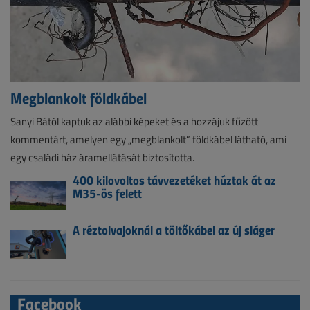
Megblankolt földkábel
Sanyi Bától kaptuk az alábbi képeket és a hozzájuk fűzött
kommentárt, amelyen egy „megblankolt” földkábel látható, ami
egy családi ház áramellátását biztosította.
400 kilovoltos távvezetéket húztak át az
M35-ös felett
A réztolvajoknál a töltőkábel az új sláger
Facebook