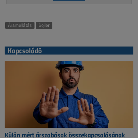
Áramellátás
Bojler
Kapcsolódó
Külön mért árszabások összekapcsolásának