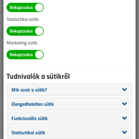
Módosult a
rendszerhasználati díjakról
Statisztikai sütik:
szóló rendelet
2024. november 5. |
VL online |
4247 |
Marketing sütik:
Tudnivalók a sütikről
Mik azok a sütik?
Elengedhetetlen sütik
Funkcionális sütik
A Magyar Energetikai és Közmű-szabályozási Hivatal módosította
Statisztikai sütik
a villamos energia rendszerhasználati díjak alkalmazási