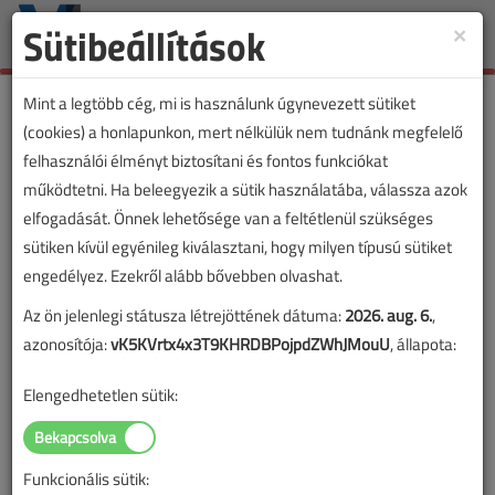
Sütibeállítások
×
Toggle
naviga
Mint a legtöbb cég, mi is használunk úgynevezett sütiket
(cookies) a honlapunkon, mert nélkülük nem tudnánk megfelelő
felhasználói élményt biztosítani és fontos funkciókat
működtetni. Ha beleegyezik a sütik használatába, válassza azok
elfogadását. Önnek lehetősége van a feltétlenül szükséges
sütiken kívül egyénileg kiválasztani, hogy milyen típusú sütiket
engedélyez. Ezekről alább bővebben olvashat.
Az ön jelenlegi státusza létrejöttének dátuma:
2026. aug. 6.
,
azonosítója:
vK5KVrtx4x3T9KHRDBPojpdZWhJMouU
, állapota:
Elengedhetetlen sütik:
Funkcionális sütik: