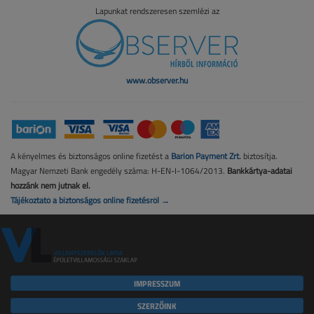
Lapunkat rendszeresen szemlézi az
www.observer.hu
A kényelmes és biztonságos online fizetést a
Barion Payment Zrt.
biztosítja.
Magyar Nemzeti Bank engedély száma: H-EN-I-1064/2013.
Bankkártya-adatai
hozzánk nem jutnak el.
Tájékoztató a biztonságos online fizetésről →
IMPRESSZUM
SZERZŐINK