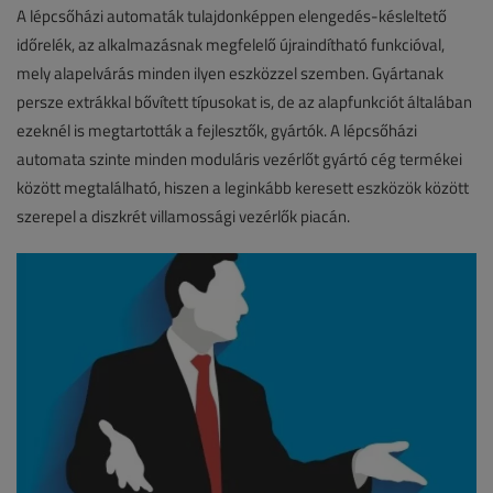
A lépcsőházi automaták tulajdonképpen elengedés-késleltető
időrelék, az alkalmazásnak megfelelő újraindítható funkcióval,
mely alapelvárás minden ilyen eszközzel szemben. Gyártanak
persze extrákkal bővített típusokat is, de az alapfunkciót általában
ezeknél is megtartották a fejlesztők, gyártók. A lépcsőházi
automata szinte minden moduláris vezérlőt gyártó cég termékei
között megtalálható, hiszen a leginkább keresett eszközök között
szerepel a diszkrét villamossági vezérlők piacán.