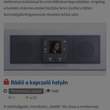
elektromos autózással és ezek töltésével kapcsolatban, rengeteg
a buktató, érdemes ezeket tisztába tenni. Ezúttal a töltési
technológiákról igyekszünk részletes leírást adni.
Rádió a kapcsoló helyén
Porempovics József
|
7480
1
4 (1)
A rádióhallgatás, mondhatni, „ősidők” óta része a mindennapi