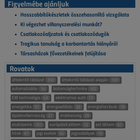
Figyelmébe ajánljuk
Hosszabbítókészletek összehasonlító vizsgálata
Ki végezhet villanyszerelési munkát?
Csatlakozóaljzatok és csatlakozódugók
Tragikus tanulság a karbantartás hiányáról
Társasházak fővezetékeinek felújítása
Rovatok
áttekintő táblázat
áttekintő táblázat alapján
232
107
automatizálás
biztonságtechnika
14
102
EIB technológia
elektromos autó
43
17
energetika
energiaellátás
energiaforrások
57
30
19
épületvillamosság
érdekesség
21
29
eszközeink
európából jöttem
ezt láttam
151
12
61
hírek
jogi esetek
jogszabályok
67
54
10