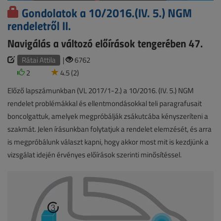
Gondolatok a 10/2016.(IV. 5.) NGM
rendeletről II.
Navigálás a változó előírások tengerében 47.
Rátai Attila
|
6762
2
4.5 (2)
Előző lapszámunkban (VL 2017/1-2.) a 10/2016. (IV. 5.) NGM
rendelet problémákkal és ellentmondásokkal teli paragrafusait
boncolgattuk, amelyek megpróbálják zsákutcába kényszeríteni a
szakmát. Jelen írásunkban folytatjuk a rendelet elemzését, és arra
is megpróbálunk választ kapni, hogy akkor most mit is kezdjünk a
vizsgálat idején érvényes előírások szerinti minősítéssel.