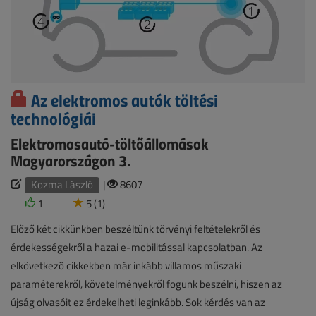
Az elektromos autók töltési
technológiái
Elektromosautó-töltőállomások
Magyarországon 3.
Kozma László
|
8607
1
5 (1)
Előző két cikkünkben beszéltünk törvényi feltételekről és
érdekességekről a hazai e-mobilitással kapcsolatban. Az
elkövetkező cikkekben már inkább villamos műszaki
paraméterekről, követelményekről fogunk beszélni, hiszen az
újság olvasóit ez érdekelheti leginkább. Sok kérdés van az