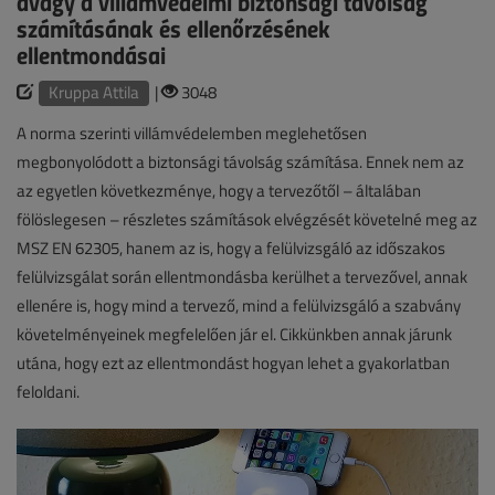
avagy a villámvédelmi biztonsági távolság
számításának és ellenőrzésének
ellentmondásai
Kruppa Attila
|
3048
A norma szerinti villámvédelemben meglehetősen
megbonyolódott a biztonsági távolság számítása. Ennek nem az
az egyetlen következménye, hogy a tervezőtől – általában
fölöslegesen – részletes számítások elvégzését követelné meg az
MSZ EN 62305, hanem az is, hogy a felülvizsgáló az időszakos
felülvizsgálat során ellentmondásba kerülhet a tervezővel, annak
ellenére is, hogy mind a tervező, mind a felülvizsgáló a szabvány
követelményeinek megfelelően jár el. Cikkünkben annak járunk
utána, hogy ezt az ellentmondást hogyan lehet a gyakorlatban
feloldani.