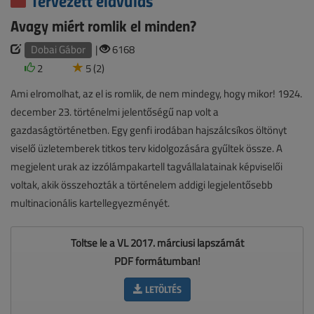
Tervezett elavulás
Avagy miért romlik el minden?
Dobai Gábor
|
6168
2
5 (2)
Ami elromolhat, az el is romlik, de nem mindegy, hogy mikor! 1924.
december 23. történelmi jelentőségű nap volt a
gazdaságtörténetben. Egy genfi irodában hajszálcsíkos öltönyt
viselő üzletemberek titkos terv kidolgozására gyűltek össze. A
megjelent urak az izzólámpakartell tagvállalatainak képviselői
voltak, akik összehozták a történelem addigi legjelentősebb
multinacionális kartellegyezményét.
Töltse le a VL 2017. márciusi lapszámát
PDF formátumban!
LETÖLTÉS