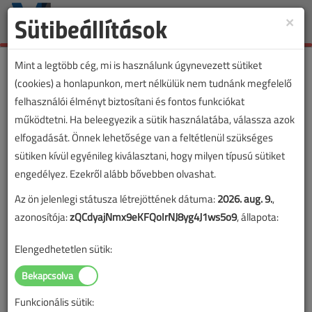
Sütibeállítások
×
Toggle
naviga
Mint a legtöbb cég, mi is használunk úgynevezett sütiket
(cookies) a honlapunkon, mert nélkülük nem tudnánk megfelelő
felhasználói élményt biztosítani és fontos funkciókat
működtetni. Ha beleegyezik a sütik használatába, válassza azok
elfogadását. Önnek lehetősége van a feltétlenül szükséges
sütiken kívül egyénileg kiválasztani, hogy milyen típusú sütiket
engedélyez. Ezekről alább bővebben olvashat.
Az ön jelenlegi státusza létrejöttének dátuma:
2026. aug. 9.
,
azonosítója:
zQCdyajNmx9eKFQoIrNJ8yg4J1ws5o9
, állapota:
Elengedhetetlen sütik:
Funkcionális sütik:
Lapszám: