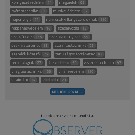
környezetvédelem
megújulók
14
62
méréstechnika
munkavédelem
61
37
napenergia
nem csak villanyszerelőknek
17
119
robbanásvédelem
szabályozás
16
13
szabványok
szakmakörnyezet
136
99
szakmatörténet
számítástechnika
15
28
szerelők közelről
tanulságos történetek
26
97
technológiák
tűzvédelem
vezérléstechnika
27
52
97
világítástechnika
villámvédelem
138
110
vitaindító
zöld oldal
34
28
MÉG TÖBB ROVAT →
Lapunkat rendszeresen szemlézi az