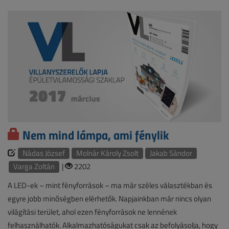
Nem mind lámpa, ami fénylik
Nádas József
Molnár Károly Zsolt
Jakab Sándor
Varga Zoltán
|
2202
A LED-ek – mint fényforrások – ma már széles választékban és
egyre jobb minőségben elérhetők. Napjainkban már nincs olyan
világítási terület, ahol ezen fényforrások ne lennének
felhasználhatók. Alkalmazhatóságukat csak az befolyásolja, hogy