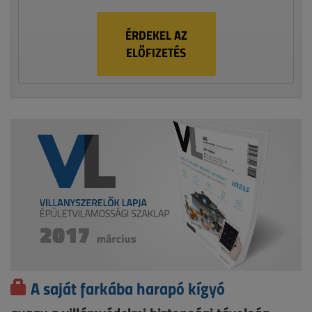
ÉRDEKEL AZ
ELŐFIZETÉS
A saját farkába harapó kígyó