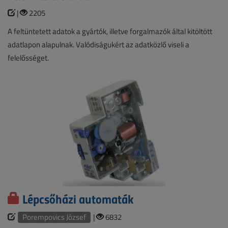
|
2205
A feltüntetett adatok a gyártók, illetve forgalmazók által kitöltött
adatlapon alapulnak. Valódiságukért az adatközlő viseli a
felelősséget.
Lépcsőházi automaták
Porempovics József
|
6832