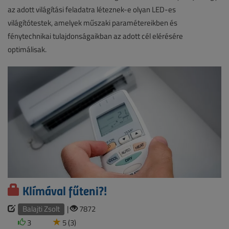
az adott világítási feladatra léteznek-e olyan LED-es
világítótestek, amelyek műszaki paramétereikben és
fénytechnikai tulajdonságaikban az adott cél elérésére
optimálisak.
Klímával fűteni?!
Balajti Zsolt
|
7872
3
5 (3)