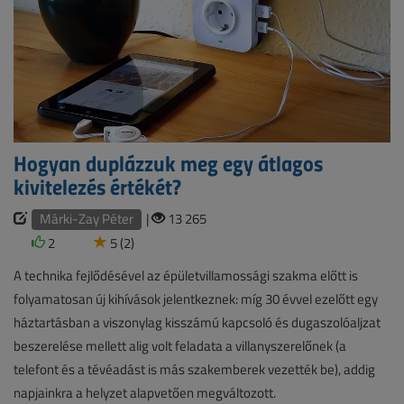
Hogyan duplázzuk meg egy átlagos
kivitelezés értékét?
Márki-Zay Péter
|
13 265
2
5 (2)
A technika fejlődésével az épületvillamossági szakma előtt is
folyamatosan új kihívások jelentkeznek: míg 30 évvel ezelőtt egy
háztartásban a viszonylag kisszámú kapcsoló és dugaszolóaljzat
beszerelése mellett alig volt feladata a villanyszerelőnek (a
telefont és a tévéadást is más szakemberek vezették be), addig
napjainkra a helyzet alapvetően megváltozott.