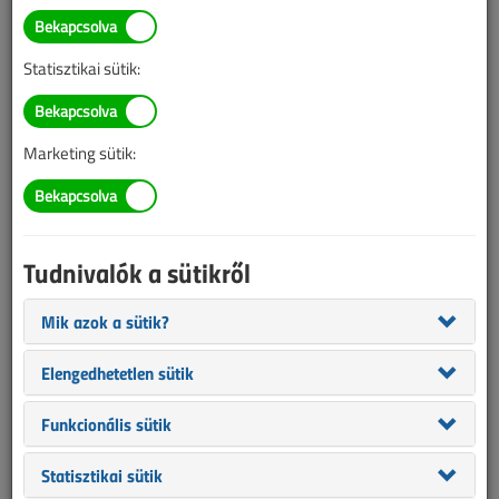
TARTALOM
Statisztikai sütik:
Vezérléstechnika
Rádió a kapcsoló helyén
Marketing sütik:
2017/3. lapszám
|
Porempovics József
|
7474 |
Tudnivalók a sütikről
Figylem! Ez a cikk 9 éve frissült utoljára. A benne szereplő
információk mára aktualitásukat veszíthették, valamint a tartalom
Mik azok a sütik?
helyenként hiányos lehet (képek, táblázatok stb.).
Elengedhetetlen sütik
Funkcionális sütik
Statisztikai sütik