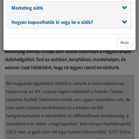
Marketing sütik
Hogyan kapcsolhatók ki vagy be a sütik?
A rádióhallgatás, mondhatni, „ősidők” óta része a mindennapi
Bezár
életünknek. A multimédiás tartalmak bősége és a hozzáférés
viszonylag könnyű módjai sem tudták kiszorítani a hagyományos
rádióhallgatást. Szól az autóban, konyhában, munkahelyen, és
sokszor csak háttérként, hogy ne legyen csend körülöttünk.
Mi magyarok egyébként úttörői is voltunk a műsorszórásnak,
hiszen már az XIX. század végén működött a Puskás Tivadar
nevéhez fűződő Telefonhírmondó, ami ugyan vezetékes volt, de
már saját stábbal rendelkezett és a híreken túl élő
hangversenyeket is közvetített az előfizetőknek (érdekesség: a
vezetéket már akkor „megcsapolták” leleményes honfitársaink).
1923-ban „a gyáli úton állt egy csukott bútorszállító” (LGT: Szól a