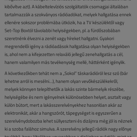
kibővítve azt). A kábeltelevíziós szolgáltatók csomagjai általában
tartalmazzák a szokványos rádióadókat, melyek hallgatása ennek
ellenére sokszor problémába ütközik, ha a TV készüléktől vagy
Set-Top Boxtól távolabbi helyiségekben, pl. a fürdőszobában
szeretnénk élvezni a zenét vagy híreket hallgatni. Gyakori
megrendelői igény a rádióadások hallgatása olyan helyiségekben
is, ahol nem a kifejezetten relaxáló jellegű zenehallgatás a cél,
hanem valamilyen más tevékenység mellé, háttérként igénylik.
A következőkben tehát nem a „Sokol” táskarádióról lesz szó (bár
lehetne arról is mesélni…), hanem olyan vevőkészülékekről,
melyek könnyen telepíthetők a lakás szinte bármelyik részébe,
helyiségébe és nem igényelnek különösebben helyet, asztalt vagy
külön bútort, mert a lakásszerelvényekhez hasonlóan akár az
elektronikát, akár a hangszórót, tápegységet is egyszerűen a
szerelvénydobozba lehet süllyeszteni és dizájnra még jól is néznek
ki a szoba falához simulva. A szerelvény jellegű rádiók nagy előnye
továbbá, hogy általában ugyanabban a dizájnban gyártják, mint az