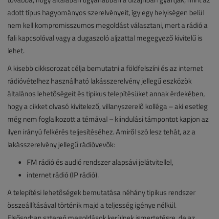
adott típus hagyományos szerelvényeit, így egy helyiségen belül
nem kell kompromisszumos megoldást választani, mert a rádió a
fali kapcsolóval vagy a dugaszoló aljzattal megegyező kivitelű is
lehet.
A kisebb cikksorozat célja bemutatni a földfelszíni és az internet
rádióvételhez használható lakásszerelvény jellegű eszközök
általános lehetőségeit és tipikus telepítésüket annak érdekében,
hogy a cikket olvasó kivitelező, villanyszerelő kolléga – aki esetleg
még nem foglalkozott a témával – kiindulási támpontot kapjon az
ilyen irányú felkérés teljesítéséhez. Amiről szó lesz tehát, az a
lakásszerelvény jellegű rádióvevők:
FM rádió és audió rendszer alapsávi jelátvitellel,
internet rádió (IP rádió).
A telepítési lehetőségek bemutatása néhány tipikus rendszer
összeállításával történik majd a teljesség igénye nélkül.
Elsősorban sztereó megoldások kerülnek ismertetésre, de az