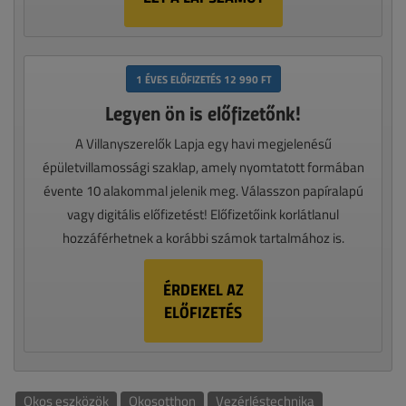
1 ÉVES ELŐFIZETÉS 12 990 FT
Legyen ön is előfizetőnk!
A Villanyszerelők Lapja egy havi megjelenésű
épületvillamossági szaklap, amely nyomtatott formában
évente 10 alakommal jelenik meg. Válasszon papíralapú
vagy digitális előfizetést! Előfizetőink korlátlanul
hozzáférhetnek a korábbi számok tartalmához is.
ÉRDEKEL AZ
ELŐFIZETÉS
Okos eszközök
Okosotthon
Vezérléstechnika