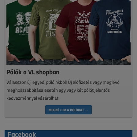
Pólók a VL shopban
Válasszon új, egyedi pólóinkból! Új előfizetés vagy meglévő
meghosszabbítása esetén egy vagy két pólót jelentős
kedvezménnyel vásárolhat.
MEGNÉZEM A PÓLÓKAT →
Facebook