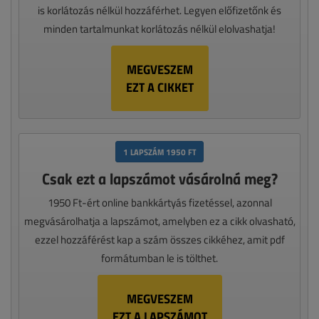
is korlátozás nélkül hozzáférhet. Legyen előfizetőnk és
minden tartalmunkat korlátozás nélkül elolvashatja!
MEGVESZEM
EZT A CIKKET
1 LAPSZÁM 1950 FT
Csak ezt a lapszámot vásárolná meg?
1950 Ft-ért online bankkártyás fizetéssel, azonnal
megvásárolhatja a lapszámot, amelyben ez a cikk olvasható,
ezzel hozzáférést kap a szám összes cikkéhez, amit pdf
formátumban le is tölthet.
MEGVESZEM
EZT A LAPSZÁMOT