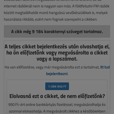
internet rádióknál nem is nagyon van más. A földfelszíni FM rádiók
között megtalálhatók monó hangzású vevőkészülékek is, melyek
használata ritkább, ezért nem fognak szerepelni a cikkben.
A cikk még 9 184 karakternyi szöveget tartalmaz.
A teljes cikket bejelentkezés után olvashatja el,
ha ön előfizetőnk vagy megvásárolta a cikket
vagy a lapszámot.
Ha van előfizetése, vagy már megvásárolta ezt a tartalmat,
itt tud
bejelentkezni
.
1 CIKK 950 FT
Elolvasná ezt a cikket, de nem előfizetőnk?
950 Ft-ért online bankkártyás fizetéssel, megvásárolhatja és
azonnal elolvashatja. A megvásárolt cikkhez a későbbiekben