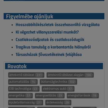
Figyelmébe ajánljuk
Hosszabbítókészletek összehasonlító vizsgálata
Ki végezhet villanyszerelési munkát?
Csatlakozóaljzatok és csatlakozódugók
Tragikus tanulság a karbantartás hiányáról
Társasházak fővezetékeinek felújítása
Rovatok
áttekintő táblázat
áttekintő táblázat alapján
231
106
automatizálás
biztonságtechnika
14
102
EIB technológia
elektromos autó
43
17
energetika
energiaellátás
energiaforrások
57
29
19
épületvillamosság
érdekesség
21
29