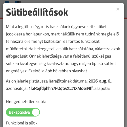
Sütibeállítások
×
Toggle
naviga
Mint a legtöbb cég, mi is használunk úgynevezett sütiket
(cookies) a honlapunkon, mert nélkülük nem tudnánk megfelelő
felhasználói élményt biztosítani és fontos funkciókat
működtetni. Ha beleegyezik a sütik használatába, válassza azok
elfogadását. Önnek lehetősége van a feltétlenül szükséges
sütiken kívül egyénileg kiválasztani, hogy milyen típusú sütiket
engedélyez. Ezekről alább bővebben olvashat.
Az ön jelenlegi státusza létrejöttének dátuma:
2026. aug. 6.
,
azonosítója:
1lGRGjfdphhh7FOqtvZtLt1XMo6rNff
, állapota:
Elengedhetetlen sütik:
Funkcionális sütik:
Lapszám: