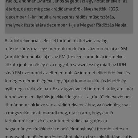
rádió), ahonnan „Marcal János segédtiszt egy nótát énekelt” az
éterbe, de ezt még csak rádióamatőrök élvezhették. 1925.
december 1-én indult a rendszeres rádiós műsorszórás,
melynek tiszteletére december 1-je a Magyar Rádiózás Napja.
A rádiófrekvenciás jelekkel történő földfelszíni analóg
műsorszórás mai legismertebb modulációs üzemmódjai az AM
(amplitúdómoduláció) és az FM (frekvenciamoduláció), melyek
közül a jobb minőség és a nagyobb sávszélesség miatt az URH
sávú FM üzemmód az elterjedtebb. Az internet előretörésével és
tömeges elérhetőségével egy újabb kommunikációs lehetőség
nyílt meg a rádiózásban. Ez az úgynevezett internet rádió, ami már
természetesen digitális jelekkel dolgozik – a „rádió” elnevezésnek
itt már nem sok köze van a rádiófrekvenciához, valószínűleg csak
a megszokás miatt maradt meg, utalva arra, hogy audió
tartalomról van szó és az internet rádiók hallgatása a
hagyományos rádiókhoz hasonló élményt nyújt (természetesen
magasabb minőségben és további, akár extra szolgáltatásokkal is