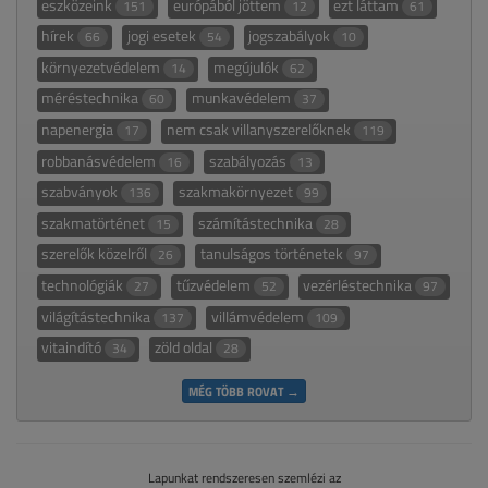
eszközeink
európából jöttem
ezt láttam
151
12
61
hírek
jogi esetek
jogszabályok
66
54
10
környezetvédelem
megújulók
14
62
méréstechnika
munkavédelem
60
37
napenergia
nem csak villanyszerelőknek
17
119
robbanásvédelem
szabályozás
16
13
szabványok
szakmakörnyezet
136
99
szakmatörténet
számítástechnika
15
28
szerelők közelről
tanulságos történetek
26
97
technológiák
tűzvédelem
vezérléstechnika
27
52
97
világítástechnika
villámvédelem
137
109
vitaindító
zöld oldal
34
28
MÉG TÖBB ROVAT →
Lapunkat rendszeresen szemlézi az