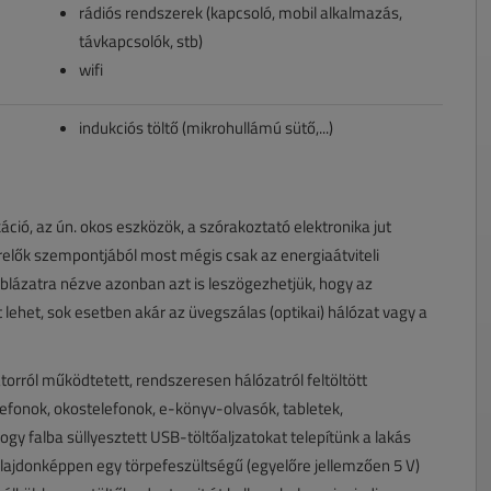
rádiós rendszerek (kapcsoló, mobil alkalmazás,
távkapcsolók, stb)
wifi
indukciós töltő (mikrohullámú sütő,...)
ió, az ún. okos eszközök, a szórakoztató elektronika jut
zerelők szempontjából most mégis csak az energiaátviteli
táblázatra nézve azonban azt is leszögezhetjük, hogy az
at lehet, sok esetben akár az üvegszálas (optikai) hálózat vagy a
rról működtetett, rendszeresen hálózatról feltöltött
efonok, okostelefonok, e-könyv-olvasók, tabletek,
hogy falba süllyesztett USB-töltőaljzatokat telepítünk a lakás
tulajdonképpen egy törpefeszültségű (egyelőre jellemzően 5 V)