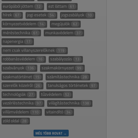
európából jöttem
ezt láttam
12
61
hírek
jogi esetek
jogszabályok
67
54
10
környezetvédelem
megújulók
14
62
méréstechnika
munkavédelem
61
37
napenergia
17
nem csak villanyszerelőknek
119
robbanásvédelem
szabályozás
16
13
szabványok
szakmakörnyezet
136
99
szakmatörténet
számítástechnika
15
28
szerelők közelről
tanulságos történetek
26
97
technológiák
tűzvédelem
27
52
vezérléstechnika
világítástechnika
97
138
villámvédelem
vitaindító
110
34
zöld oldal
28
MÉG TÖBB ROVAT →