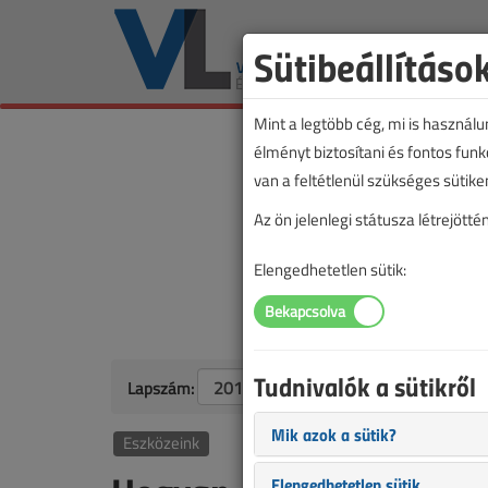
Sütibeállításo
Mint a legtöbb cég, mi is használ
élményt biztosítani és fontos fun
van a feltétlenül szükséges sütike
Az ön jelenlegi státusza létrejöt
Elengedhetetlen sütik:
Tudnivalók a sütikről
Lapszám:
Mik azok a sütik?
Eszközeink
Elengedhetetlen sütik