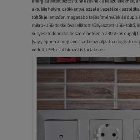
energiaátvitelt biztosítunk ezeknek a készülékeknek, an
aktuális helyre, csökkentve ezzel a vezetékek esztétikai
töltők jellemzően magasabb teljesítményűek és dupla k
mikro-USB dokkolóval ellátott süllyesztett USB-töltő, i
süllyesztődobozba beszerelhetően a 230 V-os dugalj fu
(vagy éppen a meglévő csatlakozóaljzatba dugható négy
védett USB-csatlakozót is tartalmaz).