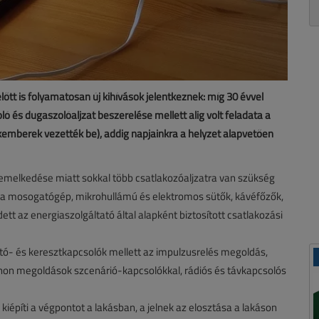
őtt is folyamatosan új kihívások jelentkeznek: míg 30 évvel
ó és dugaszolóaljzat beszerelése mellett alig volt feladata a
akemberek vezették be), addig napjainkra a helyzet alapvetően
melkedése miatt sokkal több csatlakozóaljzatra van szükség
ott a mosogatógép, mikrohullámú és elektromos sütők, kávéfőzők,
tt az energiaszolgáltató által alapként biztosított csatlakozási
áltó- és keresztkapcsolók mellett az impulzusrelés megoldás,
thon megoldások szcenárió-kapcsolókkal, rádiós és távkapcsolós
kiépíti a végpontot a lakásban, a jelnek az elosztása a lakáson