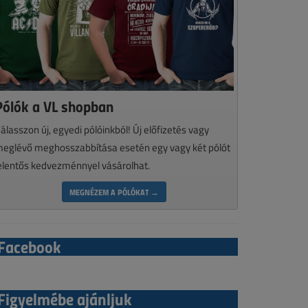
Pólók a VL shopban
álasszon új, egyedi pólóinkból! Új előfizetés vagy
eglévő meghosszabbítása esetén egy vagy két pólót
elentős kedvezménnyel vásárolhat.
MEGNÉZEM A PÓLÓKAT →
Facebook
Figyelmébe ajánljuk