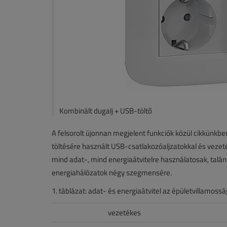
Kombinált dugalj + USB-töltő
A felsorolt újonnan megjelent funkciók közül cikkünkb
töltésére használt USB-csatlakozóaljzatokkal és vezet
mind adat-, mind energiaátvitelre használatosak, talán 
energiahálózatok négy szegmensére.
1. táblázat: adat- és energiaátvitel az épületvillamoss
vezetékes