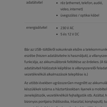
adatátvitel
réz (ethernet, telefon, audió,
video, internet)
üvegszálas / optikai kábel
energiaátvitel
230 V AC
5 és 12 V DC
Bár az USB-töltőkről sokunknak elsőre a telekommunikác
eszébe (hiszen adatátvitelre is használjuk), a villanys
funkciója, az akkumulátorok feltöltése az érdekes. (A 
adatátviteli hálózatok kiépítése is villanyszerelői felad
vezetéknélküli alkalmazások telepítése is.)
Az utóbbi években ugrásszerűen megnőtt az akkumuláto
készülékek száma a háztartásokban: ilyenek a mobiltel
zenelejátszók, vezetéknélküli fejhallgatók stb. Azáltal, 
bizonyos pontjaira (hálószoba, íróasztal, konyhapult), 