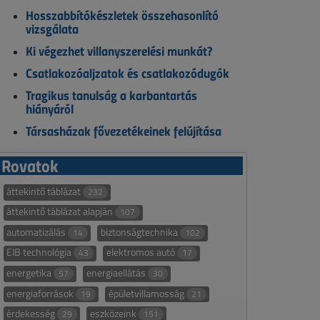
Hosszabbítókészletek összehasonlító
vizsgálata
Ki végezhet villanyszerelési munkát?
Csatlakozóaljzatok és csatlakozódugók
Tragikus tanulság a karbantartás
hiányáról
Társasházak fővezetékeinek felújítása
Rovatok
áttekintő táblázat
232
áttekintő táblázat alapján
107
automatizálás
biztonságtechnika
14
102
EIB technológia
elektromos autó
43
17
energetika
energiaellátás
57
30
energiaforrások
épületvillamosság
19
21
érdekesség
eszközeink
29
151