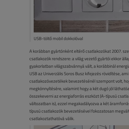
USB-töltő mobil dokkolóval
A korábban gyártónként eltérő csatlakozókat 2007. sz
csatlakozók rendszere: a világ vezető gyártói ekkor ál
gyakorlatban világszabvánnyá vált, a korábbinál ener
USB az Univerzális Soros Busz kifejezés rövidítése, ami
csatlakozóvezetékek bevezetésénél szempont volt, ho
megkönnyítésére, valamint hogy a két dugó jól láthat
összekeverni az energiaforrás eszközt (A-típusú csatlak
változatban is), ezzel megakadályozva a két áramforrá
típusú csatlakozók bevezetésével fokozatosan megválto
csatlakoztathatóvá válik.