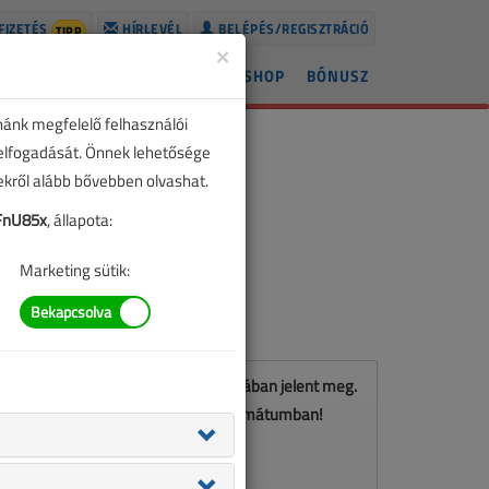
FIZETÉS
HÍRLEVÉL
BELÉPÉS/REGISZTRÁCIÓ
TIPP
×
ÍREK
LAPSZÁMOK
BLOG
SHOP
BÓNUSZ
nánk megfelelő felhasználói
 elfogadását. Önnek lehetősége
zekről alább bővebben olvashat.
FnU85x
, állapota:
Marketing sütik:
Ez a cikk a VL 2017. márciusi számában jelent meg.
Töltse le a lapszámot PDF formátumban!
LETÖLTÉS