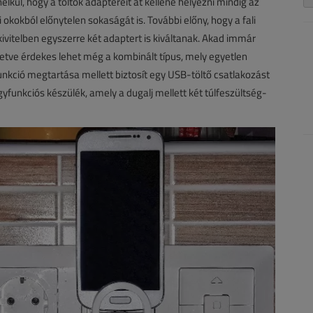
élkül, hogy a töltők adaptereit át kellene helyezni mindig az
 okokból előnytelen sokaságát is. További előny, hogy a fali
ivitelben egyszerre két adaptert is kiváltanak. Akad immár
lletve érdekes lehet még a kombinált típus, mely egyetlen
nkció megtartása mellett biztosít egy USB-töltő csatlakozást
funkciós készülék, amely a dugalj mellett két túlfeszültség-