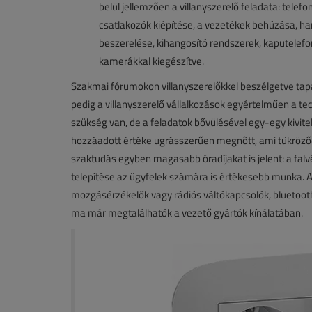
belül jellemzően a villanyszerelő feladata: telefo
csatlakozók kiépítése, a vezetékek behúzása, h
beszerelése, kihangosító rendszerek, kaputelef
kamerákkal kiegészítve.
Szakmai fórumokon villanyszerelőkkel beszélgetve tap
pedig a villanyszerelő vállalkozások egyértelműen a te
szükség van, de a feladatok bővülésével egy-egy kivite
hozzáadott értéke ugrásszerűen megnőtt, ami tükröző
szaktudás egyben magasabb óradíjakat is jelent: a fa
telepítése az ügyfelek számára is értékesebb munka. A
mozgásérzékelők vagy rádiós váltókapcsolók, bluetooth
ma már megtalálhatók a vezető gyártók kínálatában.