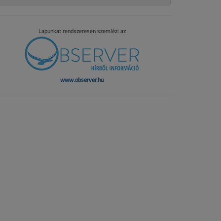
Lapunkat rendszeresen szemlézi az
www.observer.hu