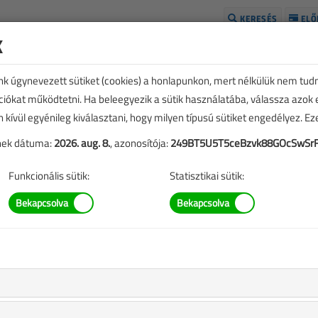
KERESÉS
ELŐ
k
H
unk úgynevezett sütiket (cookies) a honlapunkon, mert nélkülük nem tud
kciókat működtetni. Ha beleegyezik a sütik használatába, válassza azok
n kívül egyénileg kiválasztani, hogy milyen típusú sütiket engedélyez. E
tének dátuma:
2026. aug. 8.
, azonosítója:
249BT5U5T5ceBzvk88GOcSwSr
Funkcionális sütik:
Statisztikai sütik:
TARTALOM