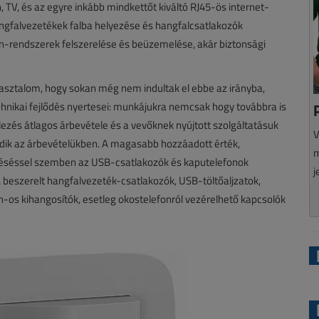
n, TV, és az egyre inkább mindkettőt kiváltó RJ45-ös internet-
angfalvezetékek falba helyezése és hangfalcsatlakozók
on-rendszerek felszerelése és beüzemelése, akár biztonsági
asztalom, hogy sokan még nem indultak el ebbe az irányba,
chnikai fejlődés nyertesei: munkájukra nemcsak hogy továbbra is
lezés átlagos árbevétele és a vevőknek nyújtott szolgáltatásuk
V
dik az árbevételükben. A magasabb hozzáadott érték,
m
lvéséssel szemben az USB-csatlakozók és kaputelefonok
j
 beszerelt hangfalvezeték-csatlakozók, USB-töltőaljzatok,
-os kihangosítók, esetleg okostelefonról vezérelhető kapcsolók