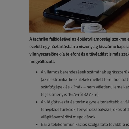
A technika fejlődésével az épületvillamossági szakma el
ezelőtt egy háztartásban a viszonylag kisszámú kapcsol
villanyszerelőnek (a telefont és a tévéadást is más sz
megváltozott.
A villamos berendezések számának ugrásszerű e
(az elektronikai készülékek mellett teret hódít
szárítógépek és klímák – nem véletlenül emelkede
teljesítmény is 16 A-ről 32 A-re).
A világításvezérlés terén egyre elterjedtebb a v
fényjelzős funkciók, fényerőszabályzás, okos ot
világításvezérlési megoldások.
Bár a telekommunikációs szolgáltató továbbra is 