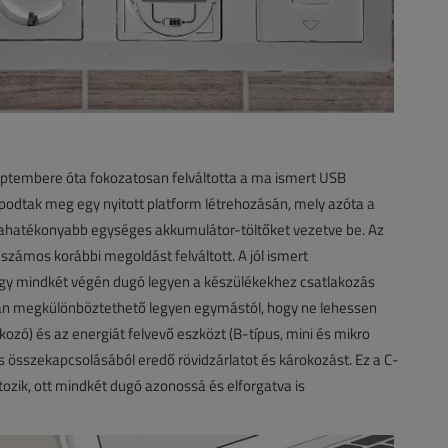
eptembere óta fokozatosan felváltotta a ma ismert USB
lapodtak meg egy nyitott platform létrehozásán, mely azóta a
giahatékonyabb egységes akkumulátor-töltőket vezetve be. Az
 számos korábbi megoldást felváltott. A jól ismert
gy mindkét végén dugó legyen a készülékekhez csatlakozás
óan megkülönböztethető legyen egymástól, hogy ne lehessen
ozó) és az energiát felvevő eszközt (B-típus, mini és mikro
s összekapcsolásából eredő rövidzárlatot és károkozást. Ez a C-
zik, ott mindkét dugó azonossá és elforgatva is