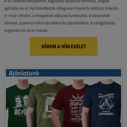
A VL hírlevél kényelmes, ingyenes szakmai hírforrás. Vegye
igénybe ön is! Ha feliratkozik, átlagosan havonta kétszer érkezik
e-mail-címére, a megelőző időszak fontosabb, érdekesebb
híreivel, szakmai információkkal és ajánlatokkal. A szolgáltatás
ingyenes és az is marad.
KÉREM A HÍRLEVELET
Ajánlatunk