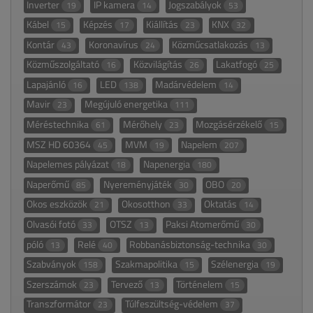
Inverter
IP kamera
Jogszabályok
19
14
53
Kábel
Képzés
Kiállítás
KNX
15
17
23
32
Kontár
Koronavírus
Közműcsatlakozás
43
24
13
Közműszolgáltató
Közvilágítás
Lakatfogó
16
26
25
Lapajánló
LED
Madárvédelem
16
138
14
Mavir
Megújuló energetika
23
111
Méréstechnika
Mérőhely
Mozgásérzékelő
61
23
15
MSZ HD 60364
MVM
Napelem
45
19
207
Napelemes pályázat
Napenergia
18
180
Naperőmű
Nyereményjáték
OBO
85
30
20
Okos eszközök
Okosotthon
Oktatás
21
33
14
Olvasói fotó
OTSZ
Paksi Atomerőmű
33
13
30
póló
Relé
Robbanásbiztonság-technika
13
40
30
Szabványok
Szakmapolitika
Szélenergia
158
15
19
Szerszámok
Tervező
Történelem
23
13
15
Transzformátor
Túlfeszültség-védelem
23
37