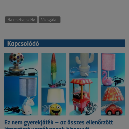
Balesetveszély
Vizsgálat
Kapcsolódó
Ez nem gyerekjáték – az összes ellenőrzött
lámpatest veszélyesnek bizonyult