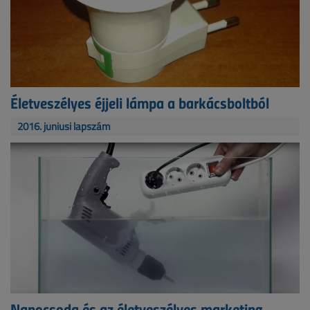
Életveszélyes éjjeli lámpa a barkácsboltból
2016. júniusi lapszám
Nanocsoda és az életveszélyes marketing