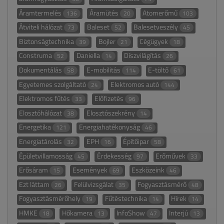
Áramtermelés
Áramütés
Atomerőmű
136
20
103
Átviteli hálózat
Baleset
Balesetveszély
73
52
45
Biztonságtechnika
Bojler
Cégügyek
39
21
18
Construma
Daniella
Díszvilágítás
52
14
26
Dokumentálás
E-mobilitás
E-töltő
58
114
61
Egyetemes szolgáltató
Elektromos autó
24
144
Elektromos fűtés
Előfizetés
33
96
Elosztóhálózat
Elosztószekrény
38
14
Energetika
Energiahatékonyság
121
46
Energiatárolás
EPH
Építőipar
32
16
58
Épületvillamosság
Érdekesség
Erőművek
45
97
33
Erősáram
Események
Eszközeink
15
69
46
Ezt láttam
Felülvizsgálat
Fogyasztásmérő
26
35
48
Fogyasztásmérőhely
Fűtéstechnika
Hírek
19
14
14
HMKE
Hőkamera
InfoShow
Interjú
18
13
47
13