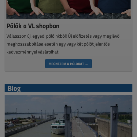
Pólók a VL shopban
Válasszon új, egyedi pólóinkból! Új előfizetés vagy meglévő
meghosszabbítása esetén egy vagy két pólót jelentős
kedvezménnyel vásárolhat.
MEGNÉZEM A PÓLÓKAT →
Blog