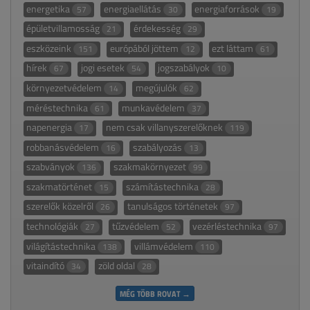
energetika
energiaellátás
energiaforrások
57
30
19
épületvillamosság
érdekesség
21
29
eszközeink
európából jöttem
ezt láttam
151
12
61
hírek
jogi esetek
jogszabályok
67
54
10
környezetvédelem
megújulók
14
62
méréstechnika
munkavédelem
61
37
napenergia
nem csak villanyszerelőknek
17
119
robbanásvédelem
szabályozás
16
13
szabványok
szakmakörnyezet
136
99
szakmatörténet
számítástechnika
15
28
szerelők közelről
tanulságos történetek
26
97
technológiák
tűzvédelem
vezérléstechnika
27
52
97
világítástechnika
villámvédelem
138
110
vitaindító
zöld oldal
34
28
MÉG TÖBB ROVAT →