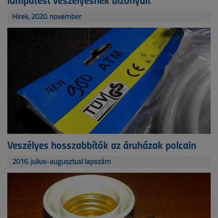
Hírek, 2020. november
Veszélyes hosszabbítók az áruházak polcain
2016. július-augusztusi lapszám