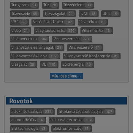
Tungsram
Tűz
Tűzvédelem
13
20
83
Tűzveszély
Tűzvizsgálat
TvMI
UPS
49
21
18
15
VBF
Vezérléstechnika
Vezetékek
26
102
16
Videó
Világítástechnika
Villámhárító
21
220
13
Villámvédelem
Villanyszerelés
106
228
Villanyszerelési anyagok
Villanyszerelő
21
74
Villanyszerelők Lapja
Villanyszerelő Konferencia
167
30
Vizsgálat
VL
Zöld energia
28
110
16
MÉG TÖBB CÍMKE →
Rovatok
áttekintő táblázat
áttekintő táblázat alapján
232
107
automatizálás
biztonságtechnika
14
102
EIB technológia
elektromos autó
43
17