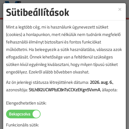
Sütibeállítások
×
Toggle
naviga
Mint a legtöbb cég, mi is használunk úgynevezett sütiket
(cookies) a honlapunkon, mert nélkülük nem tudnánk megfelelő
felhasználói élményt biztosítani és fontos funkciókat
működtetni. Ha beleegyezik a sütik használatába, válassza azok
elfogadását. Önnek lehetősége van a feltétlenül szükséges
sütiken kívül egyénileg kiválasztani, hogy milyen típusú sütiket
engedélyez. Ezekről alább bővebben olvashat.
Az ön jelenlegi státusza létrejöttének dátuma:
2026. aug. 6.
,
azonosítója:
StLhBl2UCWPbJC8nTsCCKzEKgn5VxmA
, állapota:
Elengedhetetlen sütik:
Funkcionális sütik: