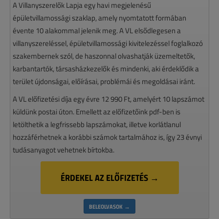
A Villanyszerelők Lapja egy havi megjelenésű
épületvillamossági szaklap, amely nyomtatott formában
évente 10 alakommal jelenik meg. A VL elsődlegesen a
villanyszereléssel, épületvillamossági kivitelezéssel foglalkozó
szakembernek szól, de haszonnal olvashatják üzemeltetők,
karbantartók, társasházkezelők és mindenki, aki érdeklődik a
terület újdonságai, előírásai, problémái és megoldásai iránt.
A VL előfizetési díja egy évre 12 990 Ft, amelyért 10 lapszámot
küldünk postai úton. Emellett az előfizetőink pdf-ben is
letölthetik a legfrissebb lapszámokat, illetve korlátlanul
hozzáférhetnek a korábbi számok tartalmához is, így 23 évnyi
tudásanyagot vehetnek bírtokba.
ÉRDEKEL AZ ELŐFIZETÉS →
BELEOLVASOK →