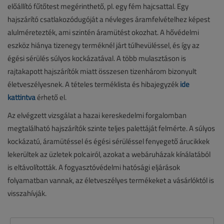
előállító fűtőtest megérinthető, pl. egy fém hajcsattal. Egy
hajszárító csatlakozódugóját a névleges áramfelvételhez képest
alulméretezték, ami szintén áramütést okozhat. A hővédelmi
eszköz hiánya tizenegy terméknél járt túlhevüléssel, és így az
égési sérülés súlyos kockázatával. A több mulasztáson is
rajtakapott hajszárítók miatt összesen tizenhárom bizonyult
életveszélyesnek. A tételes terméklista és hibajegyzék
ide
kattintva
érhető el.
Az elvégzett vizsgálat a hazai kereskedelmi forgalomban
megtalálható hajszárítók szinte teljes palettáját felmérte. A súlyos
kockázatú, áramütéssel és égési sérüléssel fenyegető árucikkek
lekerültek az üzletek polcairól, azokat a webáruházak kínálatából
is eltávolították. A fogyasztóvédelmi hatósági eljárások
folyamatban vannak, az életveszélyes termékeket a vásárlóktól is
visszahívják.