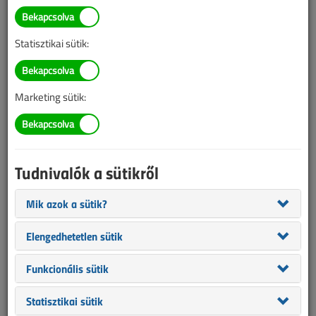
Életveszélyes hajszárítókat
talált a fogyasztóvédelmi
Statisztikai sütik:
vizsgálat
2020. december 3. |
VL online |
2606 |
Marketing sütik:
Az alábbi tartalom archív, 6 éve frissült utoljára. A cikkben szereplő
információk mára aktualitásukat veszíthették, valamint a tartalom
helyenként hiányos lehet (képek, táblázatok stb.).
Tudnivalók a sütikről
Mik azok a sütik?
Elengedhetetlen sütik
Funkcionális sütik
Statisztikai sütik