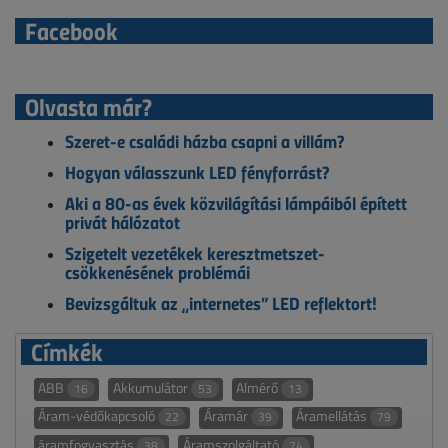
Facebook
Olvasta már?
Szeret-e családi házba csapni a villám?
Hogyan válasszunk LED fényforrást?
Aki a 80-as évek közvilágítási lámpáiból épített
privát hálózatot
Szigetelt vezetékek keresztmetszet-
csökkenésének problémái
Bevizsgáltuk az „internetes” LED reflektort!
Címkék
ABB
Akkumulátor
Almérő
16
53
13
Áram-védőkapcsoló
Áramár
Áramellátás
22
39
79
áramfogyasztás
Áramszolgáltató
38
74