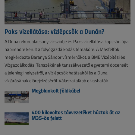
Paks vízellátása: vízlépcsők a Dunán?
A Duna rekordalacsony vízszintje és Paks vízellátása kapcsán újra
napirendre került a folyógazdálkodás témaköre. A Másfélfok
megkérdezte Baranya Sándor vízmérnököt, a BME Vízépítési és
Vízgazdálkodási Tanszékének tanszékvezető egyetemi docensét
a jelenlegi helyzetről, a vízlépcsők hatásairól és a Duna
vízjárásának előrejelzéséről. Válaszai alább olvashatók.
Megblankolt földkábel
400 kilovoltos távvezetéket húztak át az
M35-ös felett