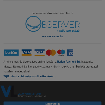
Lapunkat rendszeresen szemlézi az
www.observer.hu
A kényelmes és biztonságos online fizetést a
Barion Payment Zrt.
biztosítja.
Magyar Nemzeti Bank engedély száma: H-EN-I-1064/2013.
Bankkártya-adatai
hozzánk nem jutnak el.
Tájékoztató a biztonságos online fizetésről →
IMPRESSZUM