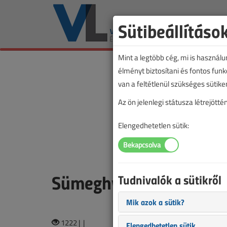
Sütibeállításo
Mint a legtöbb cég, mi is használ
élményt biztosítani és fontos fun
van a feltétlenül szükséges sütike
Az ön jelenlegi státusza létrejöt
Elengedhetetlen sütik:
Sümeghy Péter
Tudnivalók a sütikről
Mik azok a sütik?
1222 |
|
Elengedhetetlen sütik