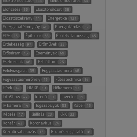
Elektromos autó
Elektromos fűtés
144
33
Előfizetés
Elosztóhálózat
96
38
Elosztószekrény
Energetika
14
121
Energiahatékonyság
Energiatárolás
46
32
EPH
Építőipar
Épületvillamosság
16
58
45
Érdekesség
Erőművek
97
33
Erősáram
Események
15
69
Eszközeink
Ezt láttam
46
26
Felülvizsgálat
Fogyasztásmérő
35
48
Fogyasztásmérőhely
Fűtéstechnika
19
14
Hírek
HMKE
Hőkamera
14
18
13
InfoShow
Interjú
Inverter
47
13
19
IP kamera
Jogszabályok
Kábel
14
53
15
Képzés
Kiállítás
KNX
17
23
32
Kontár
Koronavírus
43
24
Közműcsatlakozás
Közműszolgáltató
13
16