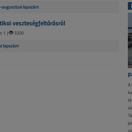
us-augusztusi lapszám
tikai veszteségfeltárásról
s 1. |
3320
si lapszám
P
A 
ka
té
ví
Ta
je
ví