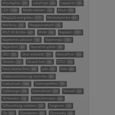
Közvilágítás
Lakatfogó
Lapajánló
26
25
16
LED
Madárvédelem
Mavir
138
14
23
Megújuló energetika
Méréstechnika
111
61
Mérőhely
Mozgásérzékelő
23
15
MSZ HD 60364
MVM
Napelem
45
19
207
Napelemes pályázat
Napenergia
18
180
Naperőmű
Nyereményjáték
85
30
OBO
Okos eszközök
Okosotthon
20
21
33
Oktatás
Olvasói fotó
OTSZ
14
33
13
Paksi Atomerőmű
póló
Relé
30
13
40
Robbanásbiztonság-technika
30
Szabványok
Szakmapolitika
158
15
Szélenergia
Szerszámok
Tervező
19
23
13
Történelem
Transzformátor
15
23
Túlfeszültség-védelem
Tungsram
37
13
Tűz
Tűzvédelem
Tűzveszély
20
83
49