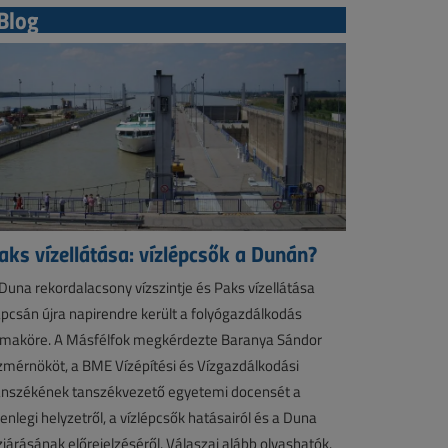
Blog
aks vízellátása: vízlépcsők a Dunán?
Duna rekordalacsony vízszintje és Paks vízellátása
pcsán újra napirendre került a folyógazdálkodás
maköre. A Másfélfok megkérdezte Baranya Sándor
zmérnököt, a BME Vízépítési és Vízgazdálkodási
nszékének tanszékvezető egyetemi docensét a
lenlegi helyzetről, a vízlépcsők hatásairól és a Duna
zjárásának előrejelzéséről. Válaszai alább olvashatók.