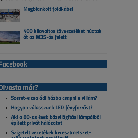
Megblankolt földkábel
400 kilovoltos távvezetéket húztak
át az M35-ös felett
Facebook
Olvasta már?
Szeret-e családi házba csapni a villám?
Hogyan válasszunk LED fényforrást?
Aki a 80-as évek közvilágítási lámpáiból
épített privát hálózatot
Szigetelt vezetékek keresztmetszet-