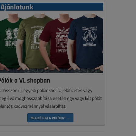
Ajánlatunk
Pólók a VL shopban
álasszon új, egyedi pólóinkból! Új előfizetés vagy
eglévő meghosszabbítása esetén egy vagy két pólót
elentős kedvezménnyel vásárolhat.
MEGNÉZEM A PÓLÓKAT →