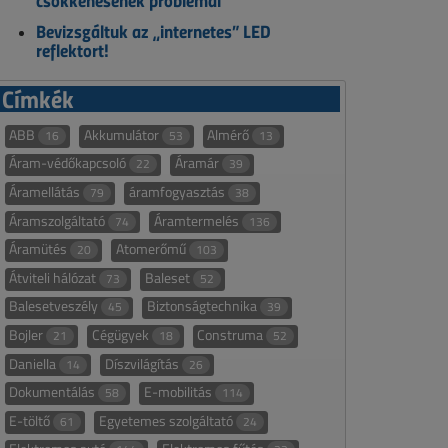
csökkenésének problémái
Bevizsgáltuk az „internetes” LED
reflektort!
Címkék
ABB
Akkumulátor
Almérő
16
53
13
Áram-védőkapcsoló
Áramár
22
39
Áramellátás
áramfogyasztás
79
38
Áramszolgáltató
Áramtermelés
74
136
Áramütés
Atomerőmű
20
103
Átviteli hálózat
Baleset
73
52
Balesetveszély
Biztonságtechnika
45
39
Bojler
Cégügyek
Construma
21
18
52
Daniella
Díszvilágítás
14
26
Dokumentálás
E-mobilitás
58
114
E-töltő
Egyetemes szolgáltató
61
24