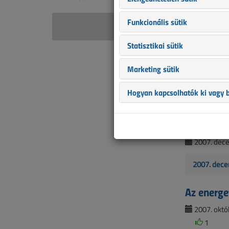
Funkcionális sütik
Sümegh
Statisztikai sütik
Az energe
Marketing sütik
2008. januá
Hogyan kapcsolhatók ki vagy b
2008. janu
Az energet
2007. dece
2007. dece
Az energet
2007. októb
1