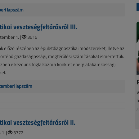
beri lapszám
ikai veszteségfeltárásról III.
tember 1. |
3616
k előző részében az épületdiagnosztikai módszereket, illetve az
történő gazdaságossági, megtérülési számításokat ismertettük.
zben elkezdünk foglalkozni a konkrét energiatakarékossági
el.
temberi lapszám
V
m
j
ikai veszteségfeltárásról II.
 1. |
3772