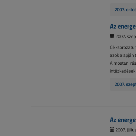
2007. októ
Az energet
2007. szep
Cikksorozatun
azok alapján 
A mostani rés
intézkedésekk
2007. szep
Az energet
2007. július