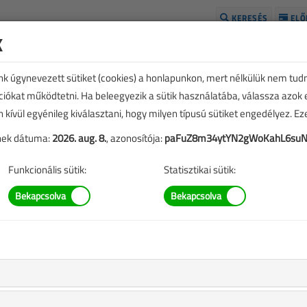
KERESÉS
ELŐ
k
H
unk úgynevezett sütiket (cookies) a honlapunkon, mert nélkülük nem tud
kciókat működtetni. Ha beleegyezik a sütik használatába, válassza azok
n kívül egyénileg kiválasztani, hogy milyen típusú sütiket engedélyez. E
tének dátuma:
2026. aug. 8.
, azonosítója:
paFuZ8m34ytYN2gWoKahL6suN
Funkcionális sütik:
Statisztikai sütik:
SZERZŐK LISTÁJA