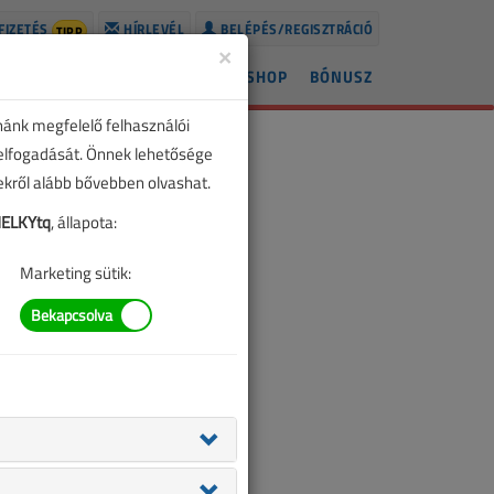
FIZETÉS
HÍRLEVÉL
BELÉPÉS/REGISZTRÁCIÓ
TIPP
×
ÍREK
LAPSZÁMOK
BLOG
SHOP
BÓNUSZ
nánk megfelelő felhasználói
 elfogadását. Önnek lehetősége
zekről alább bővebben olvashat.
ELKYtq
, állapota:
Marketing sütik: