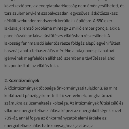
következtében) az energiatakarékosság nem érvényesülhetett, és
torz szüleményként szabályozatlan, egycsöves, átkötőszakasz
nélküli szekunder rendszerek kerültek kiépítésre. A 650 ezer
lakásra jellemző probléma mintegy 2 millió ember gondja, akik a
panelházakban lakva távfűtéses ellátásban részesülnek. A
lakosság fennmaradó jelentős része földgáz alapú egyéni fűtést
használ, ahol a felhasználás mértéke a tulajdonos pillanatnyi
igényének megfelelően állítható, szemben a távfűtéssel, ahol
központosított az ellátás foka.
2. Közintézmények
A közintézmények többsége önkormányzati tulajdonú, és mint
korlátozott pénzügyi kerettel bíró szerveknek, meghatározó
számukra az üzemeltetés költsége. Az intézmények fűtési célú és
villamosenergia-felhasználása képezi az energiaköltségek közel
70%-át, ennél fogva az önkormányzatok elemi érdeke az
energiafelhasználás hatékonyságának javítása, a