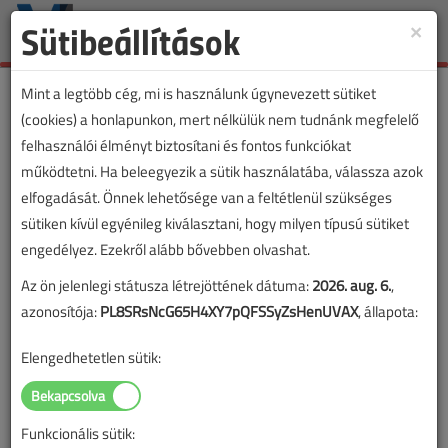
Sütibeállítások
×
Toggle
naviga
Mint a legtöbb cég, mi is használunk úgynevezett sütiket
(cookies) a honlapunkon, mert nélkülük nem tudnánk megfelelő
felhasználói élményt biztosítani és fontos funkciókat
működtetni. Ha beleegyezik a sütik használatába, válassza azok
elfogadását. Önnek lehetősége van a feltétlenül szükséges
sütiken kívül egyénileg kiválasztani, hogy milyen típusú sütiket
engedélyez. Ezekről alább bővebben olvashat.
Az ön jelenlegi státusza létrejöttének dátuma:
2026. aug. 6.
,
azonosítója:
PL8SRsNcG65H4XY7pQFSSyZsHenUVAX
, állapota:
Elengedhetetlen sütik:
Funkcionális sütik:
Lapszám: