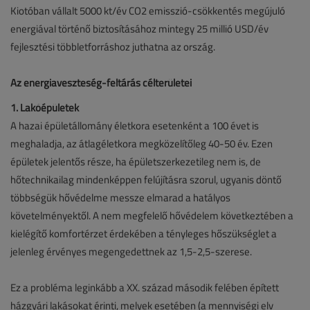
Kiotóban vállalt 5000 kt/év CO2 emisszió-csökkentés megújuló
energiával történő biztosításához mintegy 25 millió USD/év
fejlesztési többletforráshoz juthatna az ország.
Az energiaveszteség-feltárás célterületei
1. Lakóépületek
A hazai épületállomány életkora esetenként a 100 évet is
meghaladja, az átlagéletkora megközelítőleg 40-50 év. Ezen
épületek jelentős része, ha épületszerkezetileg nem is, de
hőtechnikailag mindenképpen felújításra szorul, ugyanis döntő
többségük hővédelme messze elmarad a hatályos
követelményektől. A nem megfelelő hővédelem következtében a
kielégítő komfortérzet érdekében a tényleges hőszükséglet a
jelenleg érvényes megengedettnek az 1,5-2,5-szerese.
Ez a probléma leginkább a XX. század második felében épített
házgyári lakásokat érinti, melyek esetében (a mennyiségi elv