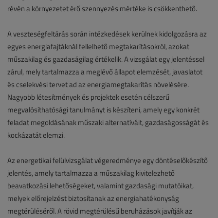
révén a környezetet érő szennyezés mértéke is csökkenthető.
A veszteségfeltárás során intézkedések kerülnek kidolgozásra az
egyes energiafajtáknál fellelhető megtakarításokról, azokat
műszakilag és gazdaságilag értékelik. A vizsgálat egy jelentéssel
zárul, mely tartalmazza a meglévő állapot elemzését, javaslatot
és cselekvési tervet ad az energiamegtakarítás növelésére.
Nagyobb létesítmények és projektek esetén célszerű
megvalósíthatósági tanulmányt is készíteni, amely egy konkrét
feladat megoldásának műszaki alternatíváit, gazdaságosságát és
kockázatát elemzi.
Az energetikai felülvizsgálat végeredménye egy döntéselőkészítő
jelentés, amely tartalmazza a műszakilag kivitelezhető
beavatkozási lehetőségeket, valamint gazdasági mutatóikat,
melyek előrejelzést biztosítanak az energiahatékonyság
megtérüléséről. A rövid megtérülésű beruházások javítják az