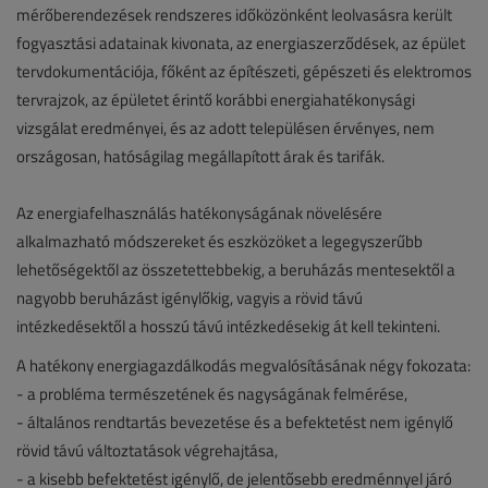
mérőberendezések rendszeres időközönként leolvasásra került
fogyasztási adatainak kivonata, az energiaszerződések, az épület
tervdokumentációja, főként az építészeti, gépészeti és elektromos
tervrajzok, az épületet érintő korábbi energiahatékonysági
vizsgálat eredményei, és az adott településen érvényes, nem
országosan, hatóságilag megállapított árak és tarifák.
Az energiafelhasználás hatékonyságának növelésére
alkalmazható módszereket és eszközöket a legegyszerűbb
lehetőségektől az összetettebbekig, a beruházás mentesektől a
nagyobb beruházást igénylőkig, vagyis a rövid távú
intézkedésektől a hosszú távú intézkedésekig át kell tekinteni.
A hatékony energiagazdálkodás megvalósításának négy fokozata:
- a probléma természetének és nagyságának felmérése,
- általános rendtartás bevezetése és a befektetést nem igénylő
rövid távú változtatások végrehajtása,
- a kisebb befektetést igénylő, de jelentősebb eredménnyel járó