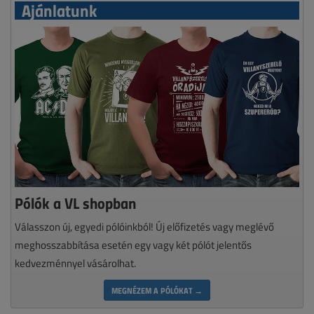
Ajánlatunk
Pólók a VL shopban
Válasszon új, egyedi pólóinkból! Új előfizetés vagy meglévő
meghosszabbítása esetén egy vagy két pólót jelentős
kedvezménnyel vásárolhat.
MEGNÉZEM A PÓLÓKAT →