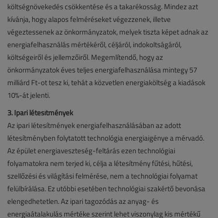
költségnövekedés csökkentése és a takarékosság. Mindez azt
kívánja, hogy alapos felméréseket végezzenek, illetve
végeztessenek az önkormányzatok, melyek tiszta képet adnak az
energiafelhasználás mértékéről, céljáról, indokoltságáról,
költségeiről és jellemzőiről. Megemlítendő, hogy az
önkormányzatok éves teljes energiafelhasználása mintegy 57
milliárd Ft-ot tesz ki, tehát a közvetlen energiaköltség a kiadások
10%-át jelenti.
3. Ipari létesítmények
Az ipari létesítmények energiafelhasználásában az adott
létesítményben folytatott technológia energiaigénye a mérvadó.
Az épület energiaveszteség-feltárás ezen technológiai
folyamatokra nem terjed ki, célja a létesítmény fűtési, hűtési,
szellőzési és világítási felmérése, nem a technológiai folyamat
felülbírálása. Ez utóbbi esetében technológiai szakértő bevonása
elengedhetetlen. Az ipari tagozódás az anyag- és
energiaátalakulás mértéke szerint lehet viszonylag kis mértékű