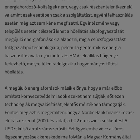
energiahordozó-költségek nem, vagy csak részben jelentkeznek),
valamint ezek esetében csak a szolgáltatást, egyéni felhasználás
esetén még azt sem kéne megfizetni. Egy intézmény vagy
település esetén célszerű lehet a hőellátás alapfogyasztását
megújuló energiaforrásokra alapozni, míg a csúcsfogyasztást
földgáz alapú technológiára, például a geotermikus energia
hasznosításával a nyári hűtés és HMV-előállítás hőigénye
fedezhető, melyre télen rádolgozik a hagyományos fűtési
hőellátás.
A megújuló energiaforrások másik előnye, hogy a már előbb
említett környezetvédelmi adók ezeket nem sújtják, sőt ezen
technológiák megvalósítását jelentős mértékben támogatják.
Fontos még azt is megemlíteni, hogy a Nordic Bank finanszírozás-
előírásai szerint (2000. évi adat) a CO2 emisszió-csökkentést 5
USD/t külső árral számszerűsíti. Ezt figyelembe véve a káros
légszennyezések kereskedelme folytán a Magyar Kormány által