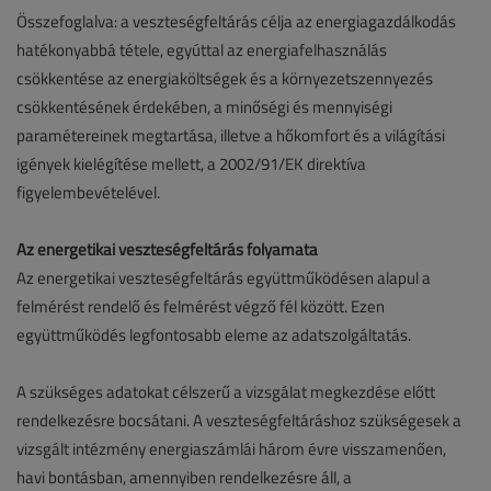
Összefoglalva: a veszteségfeltárás célja az energiagazdálkodás
hatékonyabbá tétele, egyúttal az energiafelhasználás
csökkentése az energiaköltségek és a környezetszennyezés
csökkentésének érdekében, a minőségi és mennyiségi
paramétereinek megtartása, illetve a hőkomfort és a világítási
igények kielégítése mellett, a 2002/91/EK direktíva
figyelembevételével.
Az energetikai veszteségfeltárás folyamata
Az energetikai veszteségfeltárás együttműködésen alapul a
felmérést rendelő és felmérést végző fél között. Ezen
együttműködés legfontosabb eleme az adatszolgáltatás.
A szükséges adatokat célszerű a vizsgálat megkezdése előtt
rendelkezésre bocsátani. A veszteségfeltáráshoz szükségesek a
vizsgált intézmény energiaszámlái három évre visszamenően,
havi bontásban, amennyiben rendelkezésre áll, a