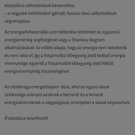
középtávú változtatások bevezetése,
- a nagyobb befektetést igénylő, hosszú távú változtatások
végrehajtása.
Az energiafelhasználás szemléltetése történhet az egyszerű
energiamérleg segítségével vagy a Shankey diagram
alkalmazásával. Az előbbi alapja, hogy az energia nem keletkezik
és nem vész el, így a folyamatba időegység alatt belépő energia
mennyisége egyenlő a folyamatból időegység alatt kilépő
energiamennyiség összességével.
Az utóbbi egy energiafolyam-ábra, ahol az egyes sávok
szélessége arányos azoknak a bemenő és a kimenő
energiaáramoknak a nagyságával, amelyeket a sávok képviselnek.
(Folytatása következik)