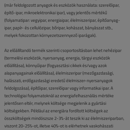
(már feldolgozott anyagok és eszközök használata: szerelőipar,
építő-ipar, mikroelektronikai ipar), vagy jelentős mértékű
(folyamatipar: vegyipar, energiaipar, élelmiszeripar, építőanyag-
ipar, papír- és cellulózipar, bőripar, kohászat, bányászat stb.,
melyek fokozottan környezetszennyező iparágak).
Az előállítandó termék szerinti csoportosításban lehet nehézipar
(termelési eszközök, nyersanyag, energia, tárgyi eszközök
előállítása), könnyűipar (fogyasztási cikkek és/vagy azok
alapanyagainak előállítása), élelmiszeripar (mezőgazdasági,
halászati, erdőgazdasági eredetű élelmiszer-nyersanyagok
feldolgozása), építőipar, szerelőipar vagy informatikai ipar. A
technológiai folyamatoknál az energiafelhasználás mértéke
jelentősen eltér, melynek költsége megjelenik a gyártási
költségekben. Például az energiára fordított költségek az
összköltségek mindöszsze 2-3%-át teszik ki az élelmiszeriparban,
viszont 20-25%-ot, illetve 40%-ot is elérhetnek vaskohászati