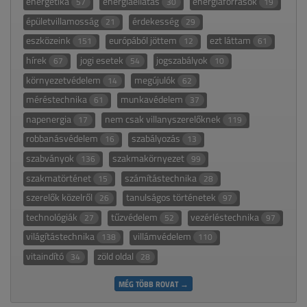
energetika
energiaellátás
energiaforrások
57
30
19
épületvillamosság
érdekesség
21
29
eszközeink
európából jöttem
ezt láttam
151
12
61
hírek
jogi esetek
jogszabályok
67
54
10
környezetvédelem
megújulók
14
62
méréstechnika
munkavédelem
61
37
napenergia
nem csak villanyszerelőknek
17
119
robbanásvédelem
szabályozás
16
13
szabványok
szakmakörnyezet
136
99
szakmatörténet
számítástechnika
15
28
szerelők közelről
tanulságos történetek
26
97
technológiák
tűzvédelem
vezérléstechnika
27
52
97
világítástechnika
villámvédelem
138
110
vitaindító
zöld oldal
34
28
MÉG TÖBB ROVAT →