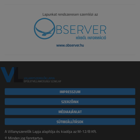
Lapunkat rendszeresen szemlézi az
www.observer.hu
IMPRESSZUM
SZERZŐINK
MÉDIAAJÁNLAT
SÜTIBEÁLLÍTÁSOK
A Villanyszerelők Lapja alapítója és kiadója az M-12/B Kft.
© Minden jog fenntartva.