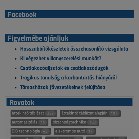
Facebook
Figyelmébe ajánljuk
Hosszabbítókészletek összehasonlító vizsgálata
Ki végezhet villanyszerelési munkát?
Csatlakozóaljzatok és csatlakozódugók
Tragikus tanulság a karbantartás hiányáról
Társasházak fővezetékeinek felújítása
Rovatok
áttekintő táblázat
áttekintő táblázat alapján
232
107
automatizálás
biztonságtechnika
14
102
EIB technológia
elektromos autó
43
17