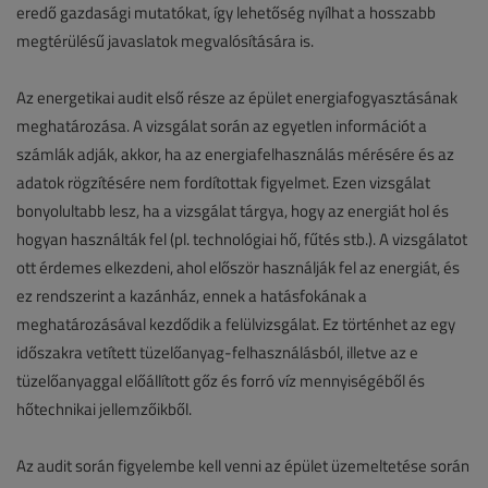
eredő gazdasági mutatókat, így lehetőség nyílhat a hosszabb
megtérülésű javaslatok megvalósítására is.
Az energetikai audit első része az épület energiafogyasztásának
meghatározása. A vizsgálat során az egyetlen információt a
számlák adják, akkor, ha az energiafelhasználás mérésére és az
adatok rögzítésére nem fordítottak figyelmet. Ezen vizsgálat
bonyolultabb lesz, ha a vizsgálat tárgya, hogy az energiát hol és
hogyan használták fel (pl. technológiai hő, fűtés stb.). A vizsgálatot
ott érdemes elkezdeni, ahol először használják fel az energiát, és
ez rendszerint a kazánház, ennek a hatásfokának a
meghatározásával kezdődik a felülvizsgálat. Ez történhet az egy
időszakra vetített tüzelőanyag-felhasználásból, illetve az e
tüzelőanyaggal előállított gőz és forró víz mennyiségéből és
hőtechnikai jellemzőikből.
Az audit során figyelembe kell venni az épület üzemeltetése során