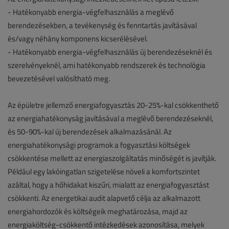
- Hatékonyabb energia-végfelhasználás a meglévő
berendezésekben, a tevékenység és fenntartás javításával
és/vagy néhány komponens kicserélésével.
- Hatékonyabb energia-végfelhasználás új berendezéseknél és
szerelvényeknél, ami hatékonyabb rendszerek és technológia
bevezetésével valósítható meg.
Az épületre jellemző energiafogyasztás 20-25%-kal csökkenthető
az energiahatékonyság javításával a meglévő berendezéseknél,
és 50-90%-kal új berendezések alkalmazásánál. Az
energiahatékonysági programok a fogyasztási költségek
csökkentése mellett az energiaszolgáltatás minőségét is javítják.
Például egy lakóingatlan szigetelése növeli a komfortszintet
azáltal, hogy a hőhidakat kiszűri, mialatt az energiafogyasztást
csökkenti. Az energetikai audit alapvető célja az alkalmazott
energiahordozók és költségeik meghatározása, majd az
energiaköltség-csökkentő intézkedések azonosítása, melyek