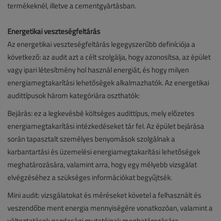
termékeknél, illetve a cementgyártásban.
Energetikai veszteségfeltárás
Az energetikai veszteségfeltárás legegyszerűbb definíciója a
következő: az audit azt a célt szolgálja, hogy azonosítsa, az épület
vagy ipari létesítmény hol használ energiát, és hogy milyen
energiamegtakarítási lehetőségek alkalmazhatók. Az energetikai
audittípusok három kategóriára oszthatók:
Bejárás: ez a legkevésbé költséges audittípus, mely előzetes
energiamegtakarítási intézkedéseket tár fel. Az épület bejárása
során tapasztalt személyes benyomások szolgálnak a
karbantartási és üzemelési energiamegtakarítási lehetőségek
meghatározására, valamint arra, hogy egy mélyebb vizsgálat
elvégzéséhez a szükséges információkat begyűjtsék.
Mini audit: vizsgálatokat és méréseket követel a felhasznált és
veszendőbe ment energia mennyiségére vonatkozóan, valamint a
változtatások gazdasági mutatóinak meghatározására.