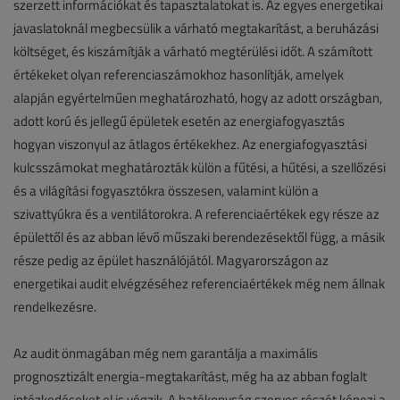
szerzett információkat és tapasztalatokat is. Az egyes energetikai
javaslatoknál megbecsülik a várható megtakarítást, a beruházási
költséget, és kiszámítják a várható megtérülési időt. A számított
értékeket olyan referenciaszámokhoz hasonlítják, amelyek
alapján egyértelműen meghatározható, hogy az adott országban,
adott korú és jellegű épületek esetén az energiafogyasztás
hogyan viszonyul az átlagos értékekhez. Az energiafogyasztási
kulcsszámokat meghatározták külön a fűtési, a hűtési, a szellőzési
és a világítási fogyasztókra összesen, valamint külön a
szivattyúkra és a ventilátorokra. A referenciaértékek egy része az
épülettől és az abban lévő műszaki berendezésektől függ, a másik
része pedig az épület használójától. Magyarországon az
energetikai audit elvégzéséhez referenciaértékek még nem állnak
rendelkezésre.
Az audit önmagában még nem garantálja a maximális
prognosztizált energia-megtakarítást, még ha az abban foglalt
intézkedéseket el is végzik. A hatékonyság szerves részét képezi a