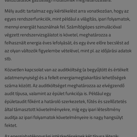
Mély audit: tartalmaz egy kiértékelést arra vonatkozóan, hogy az
egyes rendszerfunkciók, mint például a világítás, ipari folyamatok,
mennyi energiát használnak fel. Számítógépes szimulációval
végzett rendszervizsgálatot is követel, meghatározza a
felhasznált energia éves lefolyását, és egy évre előre becslést ad
az olyan változók figyelembe vételével, mint pl. az időjárási adatok
stb.
Közvetlen kapcsolat van az auditköltség (a begyűjtött és értékelt
adatmenynyiség) és a fellelt energiamegtakarítási lehetőségek
száma között. Az auditköltséget meghatározza az elvégzendő
audit típusa, valamint az épület funkciója is. Például egy
épületaudit főként a határoló szerkezetek, fűtés és szellőztetés
által támasztott követelményekre, míg egy ipari létesítmény
auditja az ipari folyamatok követelményeire is nagy hangsúlyt
fektet.
Az energiahatékonysági intézkedéseknek két típusa létezik: