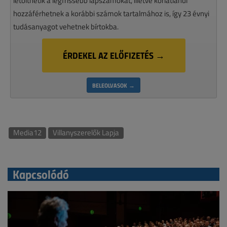
letölthetik a legfrissebb lapszámokat, illetve korlátlanul
hozzáférhetnek a korábbi számok tartalmához is, így 23 évnyi
tudásanyagot vehetnek bírtokba.
ÉRDEKEL AZ ELŐFIZETÉS →
BELEOLVASOK →
Media12
Villanyszerelők Lapja
Kapcsolódó