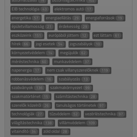
14
102
EIB technológia
elektromos autó
43
17
energetika
energiaellátás
energiaforrások
57
29
19
épületvillamosság
érdekesség
21
29
eszközeink
európából jöttem
ezt láttam
151
12
61
hírek
jogi esetek
jogszabályok
66
54
10
környezetvédelem
megújulók
14
62
méréstechnika
munkavédelem
60
37
napenergia
nem csak villanyszerelőknek
17
119
robbanásvédelem
szabályozás
16
13
szabványok
szakmakörnyezet
136
99
szakmatörténet
számítástechnika
15
28
szerelők közelről
tanulságos történetek
26
97
technológiák
tűzvédelem
vezérléstechnika
27
52
97
világítástechnika
villámvédelem
138
109
vitaindító
zöld oldal
34
28