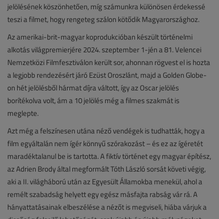
jelölésének köszönhetően, míg számunkra különösen érdekessé
teszi a filmet, hogy rengeteg szálon kötődik Magyarországhoz.
Az amerikai-brit-magyar koprodukcióban készült történelmi
alkotás világpremierjére 2024. szeptember 1-jén a 81. Velencei
Nemzetközi Filmfesztiválon került sor, ahonnan rögvest el is hozta
a legjobb rendezésért járó Ezüst Oroszlánt, majd a Golden Globe-
on hét jelölésből hármat díjra váltott, így az Oscar jelölés
borítékolva volt, ám a 10 jelölés még a filmes szakmát is
meglepte.
Azt még a felszínesen utána néző vendégek is tudhatták, hogy a
film egyáltalán nem ígér könnyű szórakozást – és ez az ígéretét
maradéktalanul be is tartotta. A fiktív történet egy magyar építész,
az Adrien Brody által megformált Tóth László sorsát követi végig,
aki a II. világháború után az Egyesült Államokba menekül, ahol a
remélt szabadság helyett egy egész másfajta rabság vár rá. A
hányattatásainak elbeszélése a nézőt is megviseli, hiába várjuk a