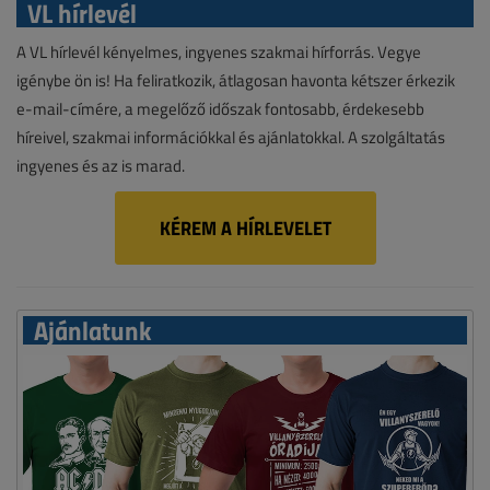
VL hírlevél
A VL hírlevél kényelmes, ingyenes szakmai hírforrás. Vegye
igénybe ön is! Ha feliratkozik, átlagosan havonta kétszer érkezik
e-mail-címére, a megelőző időszak fontosabb, érdekesebb
híreivel, szakmai információkkal és ajánlatokkal. A szolgáltatás
ingyenes és az is marad.
KÉREM A HÍRLEVELET
Ajánlatunk