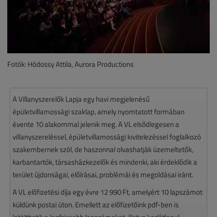
Fotók: Hódossy Attila, Aurora Productions
A Villanyszerelők Lapja egy havi megjelenésű
épületvillamossági szaklap, amely nyomtatott formában
évente 10 alakommal jelenik meg. A VL elsődlegesen a
villanyszereléssel, épületvillamossági kivitelezéssel foglalkozó
szakembernek szól, de haszonnal olvashatják üzemeltetők,
karbantartók, társasházkezelők és mindenki, aki érdeklődik a
terület újdonságai, előírásai, problémái és megoldásai iránt.
A VL előfizetési díja egy évre 12 990 Ft, amelyért 10 lapszámot
küldünk postai úton. Emellett az előfizetőink pdf-ben is