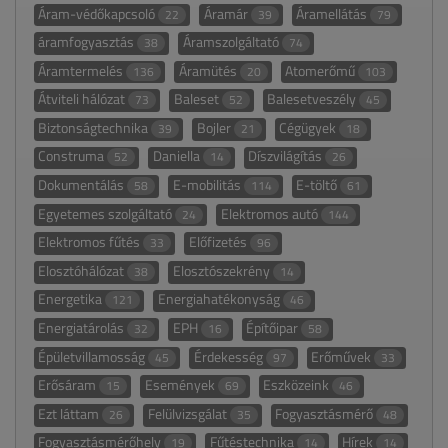
Áram-védőkapcsoló
Áramár
Áramellátás
22
39
79
áramfogyasztás
Áramszolgáltató
38
74
Áramtermelés
Áramütés
Atomerőmű
136
20
103
Átviteli hálózat
Baleset
Balesetveszély
73
52
45
Biztonságtechnika
Bojler
Cégügyek
39
21
18
Construma
Daniella
Díszvilágítás
52
14
26
Dokumentálás
E-mobilitás
E-töltő
58
114
61
Egyetemes szolgáltató
Elektromos autó
24
144
Elektromos fűtés
Előfizetés
33
96
Elosztóhálózat
Elosztószekrény
38
14
Energetika
Energiahatékonyság
121
46
Energiatárolás
EPH
Építőipar
32
16
58
Épületvillamosság
Érdekesség
Erőművek
45
97
33
Erősáram
Események
Eszközeink
15
69
46
Ezt láttam
Felülvizsgálat
Fogyasztásmérő
26
35
48
Fogyasztásmérőhely
Fűtéstechnika
Hírek
19
14
14