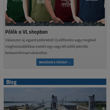
Pólók a VL shopban
Válasszon új, egyedi pólóinkból! Új előfizetés vagy meglévő
meghosszabbítása esetén egy vagy két pólót jelentős
kedvezménnyel vásárolhat.
MEGNÉZEM A PÓLÓKAT →
Blog