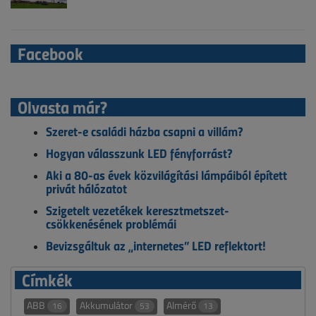
Facebook
Olvasta már?
Szeret-e családi házba csapni a villám?
Hogyan válasszunk LED fényforrást?
Aki a 80-as évek közvilágítási lámpáiból épített
privát hálózatot
Szigetelt vezetékek keresztmetszet-
csökkenésének problémái
Bevizsgáltuk az „internetes” LED reflektort!
Címkék
ABB
Akkumulátor
Almérő
16
53
13