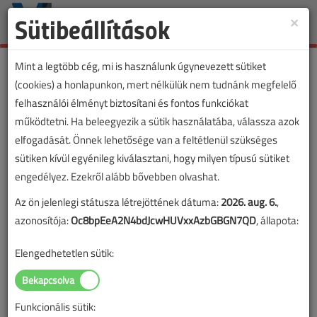
Sütibeállítások
×
Toggle
naviga
Mint a legtöbb cég, mi is használunk úgynevezett sütiket
(cookies) a honlapunkon, mert nélkülük nem tudnánk megfelelő
felhasználói élményt biztosítani és fontos funkciókat
működtetni. Ha beleegyezik a sütik használatába, válassza azok
elfogadását. Önnek lehetősége van a feltétlenül szükséges
sütiken kívül egyénileg kiválasztani, hogy milyen típusú sütiket
engedélyez. Ezekről alább bővebben olvashat.
Az ön jelenlegi státusza létrejöttének dátuma:
2026. aug. 6.
,
azonosítója:
Oc8bpEeA2N4bdJcwHUVxxAzbGBGN7QD
, állapota:
Elengedhetetlen sütik:
Funkcionális sütik: