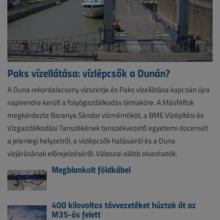
Paks vízellátása: vízlépcsők a Dunán?
A Duna rekordalacsony vízszintje és Paks vízellátása kapcsán újra
napirendre került a folyógazdálkodás témaköre. A Másfélfok
megkérdezte Baranya Sándor vízmérnököt, a BME Vízépítési és
Vízgazdálkodási Tanszékének tanszékvezető egyetemi docensét
a jelenlegi helyzetről, a vízlépcsők hatásairól és a Duna
vízjárásának előrejelzéséről. Válaszai alább olvashatók.
Megblankolt földkábel
400 kilovoltos távvezetéket húztak át az
M35-ös felett