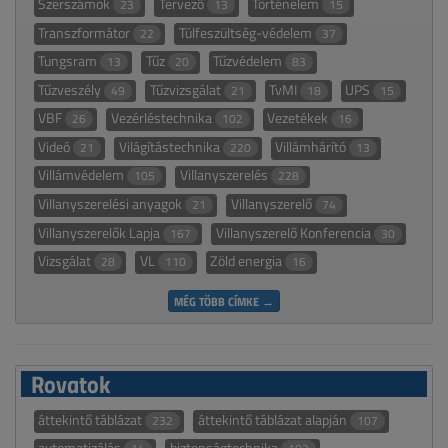
Szerszámok
Tervező
Történelem
23
13
15
Transzformátor
Túlfeszültség-védelem
22
37
Tungsram
Tűz
Tűzvédelem
13
20
83
Tűzveszély
Tűzvizsgálat
TvMI
UPS
49
21
18
15
VBF
Vezérléstechnika
Vezetékek
26
102
16
Videó
Világítástechnika
Villámhárító
21
220
13
Villámvédelem
Villanyszerelés
105
228
Villanyszerelési anyagok
Villanyszerelő
21
74
Villanyszerelők Lapja
Villanyszerelő Konferencia
167
30
Vizsgálat
VL
Zöld energia
28
110
16
MÉG TÖBB CÍMKE →
Rovatok
áttekintő táblázat
áttekintő táblázat alapján
232
107
automatizálás
biztonságtechnika