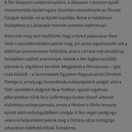
A film központi cselekményeként, a delaware-i dombon épülő
monumentális épület egyes részeiben visszaköszön az Óbudai
Gázgyár belsője, ez az épület kupolája, illetve a rudabányai
Rudapithecus Látványtár monolit vasbeton építményei.
Azon már meg sem lepődtünk, hogy a Keleti pályaudvar New
Yorki-i vasútállomásként jelenik meg, ám annál izgalmasabb volt a
kőbányai pincerendszer feltűnése, ahol a carrarai márványbánya
belsejében zajlódó események, köztük a film legborzasztóbb
jelenete is, rögzítésre kerültek. Megjelenik a filmvásznon – igaz
csak belülről – a Semmelweis Egyetem Nagyvárad téri Elméleti
Tömbje is, amely egy tervezőiroda kulisszájaként szolgál, ahol a
Tóth rajzolóként dolgozik New Yorkban. Igazán izgalmas
pillanatokban tűnik fel a Gellérthegyi Gruber József víztároló
kísérteties oszlopcsarnoka, amely a filmben a főhős tervezte
épület alatti esővízgyűjtőként szolgál. A film végén pedig egy
velencei helyszínként jelenik meg a Dohány utcai zsinagóga
udvarában található Hősök Temploma.