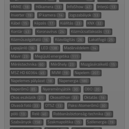
HMKE
Hőkamera
InfoShow
Interjú
18
13
47
13
Inverter
IP kamera
Jogszabályok
19
14
53
Kábel
Képzés
Kiállítás
KNX
15
17
23
32
Kontár
Koronavírus
Közműcsatlakozás
43
24
13
Közműszolgáltató
Közvilágítás
Lakatfogó
16
26
25
Lapajánló
LED
Madárvédelem
16
138
14
Mavir
Megújuló energetika
23
111
Méréstechnika
Mérőhely
Mozgásérzékelő
60
23
15
MSZ HD 60364
MVM
Napelem
45
19
207
Napelemes pályázat
Napenergia
18
180
Naperőmű
Nyereményjáték
OBO
85
30
20
Okos eszközök
Okosotthon
Oktatás
21
33
14
Olvasói fotó
OTSZ
Paksi Atomerőmű
33
13
30
póló
Relé
Robbanásbiztonság-technika
13
40
30
Szabványok
Szakmapolitika
Szélenergia
158
15
19