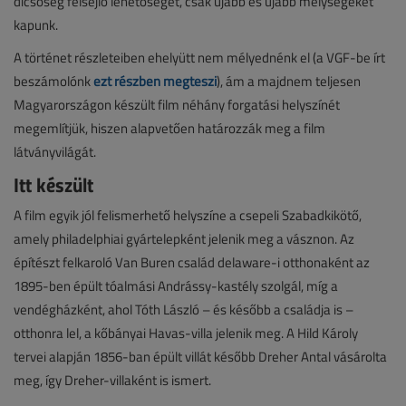
dicsőség felsejlő lehetőségét, csak újabb és újabb mélységeket
kapunk.
A történet részleteiben ehelyütt nem mélyednénk el (a VGF-be írt
beszámolónk
ezt részben megteszi
), ám a majdnem teljesen
Magyarországon készült film néhány forgatási helyszínét
megemlítjük, hiszen alapvetően határozzák meg a film
látványvilágát.
Itt készült
A film egyik jól felismerhető helyszíne a csepeli Szabadkikötő,
amely philadelphiai gyártelepként jelenik meg a vásznon. Az
építészt felkaroló Van Buren család delaware-i otthonaként az
1895-ben épült tóalmási Andrássy-kastély szolgál, míg a
vendégházként, ahol Tóth László – és később a családja is –
otthonra lel, a kőbányai Havas-villa jelenik meg. A Hild Károly
tervei alapján 1856-ban épült villát később Dreher Antal vásárolta
meg, így Dreher-villaként is ismert.